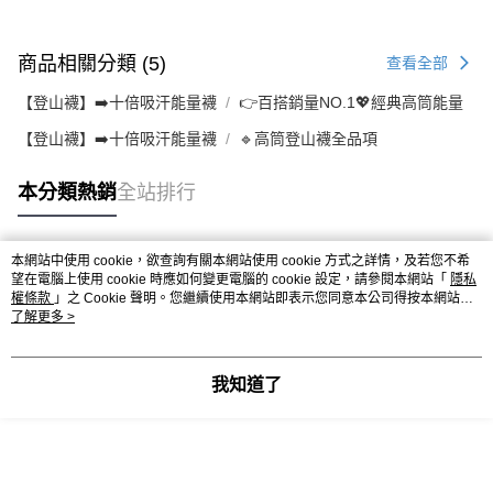
商品相關分類 (5)
查看全部
【登山襪】➡️十倍吸汗能量襪
👉️百搭銷量NO.1💖經典高筒能量
【登山襪】➡️十倍吸汗能量襪
🔹高筒登山襪全品項
本分類熱銷
全站排行
本網站中使用 cookie，欲查詢有關本網站使用 cookie 方式之詳情，及若您不希
熱門標籤
望在電腦上使用 cookie 時應如何變更電腦的 cookie 設定，請參閱本網站「
隱私
權條款
」之 Cookie 聲明。您繼續使用本網站即表示您同意本公司得按本網站使
用條款之 Cookie 聲明使用 cookie。
了解更多 >
我知道了