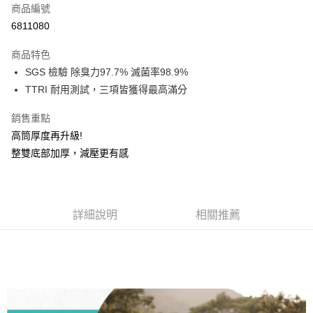
商品編號
信用卡分期付款
6811080
3 期 0 利率 每期
NT$193
21家銀行
商品特色
6 期 0 利率 每期
NT$96
21家銀行
合作金庫商業銀行
第一商業銀行
SGS 檢驗 除臭力97.7% 滅菌率98.9%
華南商業銀行
彰化商業銀行
12 期 0 利率 每期
NT$48
21家銀行
合作金庫商業銀行
第一商業銀行
TTRI 耐用測試，三項皆獲得最高滿分
上海商業儲蓄銀行
台北富邦商業銀行
華南商業銀行
彰化商業銀行
24 期 0 利率 每期
NT$24
20家銀行
合作金庫商業銀行
第一商業銀行
國泰世華商業銀行
兆豐國際商業銀行
上海商業儲蓄銀行
台北富邦商業銀行
華南商業銀行
彰化商業銀行
銷售重點
臺灣中小企業銀行
台中商業銀行
合作金庫商業銀行
第一商業銀行
超商取貨付款
國泰世華商業銀行
兆豐國際商業銀行
上海商業儲蓄銀行
台北富邦商業銀行
高筒厚度再升級!
匯豐（台灣）商業銀行
華泰商業銀行
華南商業銀行
彰化商業銀行
臺灣中小企業銀行
台中商業銀行
國泰世華商業銀行
兆豐國際商業銀行
聯邦商業銀行
遠東國際商業銀行
LINE Pay
上海商業儲蓄銀行
台北富邦商業銀行
整雙底部加厚，減壓更有感
匯豐（台灣）商業銀行
華泰商業銀行
臺灣中小企業銀行
台中商業銀行
元大商業銀行
永豐商業銀行
兆豐國際商業銀行
臺灣中小企業銀行
聯邦商業銀行
遠東國際商業銀行
匯豐（台灣）商業銀行
華泰商業銀行
Apple Pay
玉山商業銀行
星展（台灣）商業銀行
台中商業銀行
匯豐（台灣）商業銀行
元大商業銀行
永豐商業銀行
聯邦商業銀行
遠東國際商業銀行
台新國際商業銀行
中國信託商業銀行
華泰商業銀行
聯邦商業銀行
玉山商業銀行
星展（台灣）商業銀行
悠遊付
元大商業銀行
永豐商業銀行
台灣樂天信用卡公司
遠東國際商業銀行
元大商業銀行
台新國際商業銀行
詳細說明
中國信託商業銀行
相關推薦
玉山商業銀行
星展（台灣）商業銀行
永豐商業銀行
玉山商業銀行
台灣樂天信用卡公司
大哥付你分期
台新國際商業銀行
中國信託商業銀行
星展（台灣）商業銀行
台新國際商業銀行
相關說明
台灣樂天信用卡公司
中國信託商業銀行
台灣樂天信用卡公司
【大哥付你分期使用說明】
AFTEE先享後付
1.本服務由台灣大哥大提供，台灣大哥大用戶可立即使用無須另外申請。
2.付款方式選擇「大哥付你分期」，訂單成立後會自動跳轉到大哥付的交易
相關說明
流程，驗證手機門號後，選擇欲分期的期數、繳款截止日，確認付款後即完
【關於「AFTEE先享後付」】