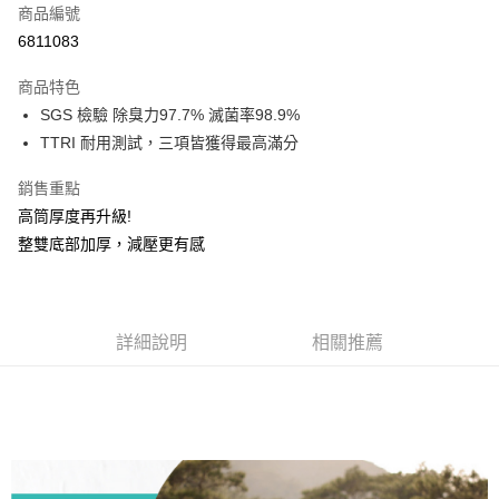
商品編號
信用卡分期付款
6811083
3 期 0 利率 每期
NT$193
21家銀行
商品特色
6 期 0 利率 每期
NT$96
21家銀行
合作金庫商業銀行
第一商業銀行
SGS 檢驗 除臭力97.7% 滅菌率98.9%
華南商業銀行
彰化商業銀行
12 期 0 利率 每期
NT$48
21家銀行
合作金庫商業銀行
第一商業銀行
TTRI 耐用測試，三項皆獲得最高滿分
上海商業儲蓄銀行
台北富邦商業銀行
華南商業銀行
彰化商業銀行
24 期 0 利率 每期
NT$24
20家銀行
合作金庫商業銀行
第一商業銀行
國泰世華商業銀行
兆豐國際商業銀行
上海商業儲蓄銀行
台北富邦商業銀行
華南商業銀行
彰化商業銀行
銷售重點
臺灣中小企業銀行
台中商業銀行
合作金庫商業銀行
第一商業銀行
超商取貨付款
國泰世華商業銀行
兆豐國際商業銀行
上海商業儲蓄銀行
台北富邦商業銀行
高筒厚度再升級!
匯豐（台灣）商業銀行
華泰商業銀行
華南商業銀行
彰化商業銀行
臺灣中小企業銀行
台中商業銀行
國泰世華商業銀行
兆豐國際商業銀行
聯邦商業銀行
遠東國際商業銀行
LINE Pay
上海商業儲蓄銀行
台北富邦商業銀行
整雙底部加厚，減壓更有感
匯豐（台灣）商業銀行
華泰商業銀行
臺灣中小企業銀行
台中商業銀行
元大商業銀行
永豐商業銀行
兆豐國際商業銀行
臺灣中小企業銀行
聯邦商業銀行
遠東國際商業銀行
匯豐（台灣）商業銀行
華泰商業銀行
Apple Pay
玉山商業銀行
星展（台灣）商業銀行
台中商業銀行
匯豐（台灣）商業銀行
元大商業銀行
永豐商業銀行
聯邦商業銀行
遠東國際商業銀行
台新國際商業銀行
中國信託商業銀行
華泰商業銀行
聯邦商業銀行
玉山商業銀行
星展（台灣）商業銀行
悠遊付
元大商業銀行
永豐商業銀行
台灣樂天信用卡公司
遠東國際商業銀行
元大商業銀行
台新國際商業銀行
詳細說明
中國信託商業銀行
相關推薦
玉山商業銀行
星展（台灣）商業銀行
永豐商業銀行
玉山商業銀行
台灣樂天信用卡公司
大哥付你分期
台新國際商業銀行
中國信託商業銀行
星展（台灣）商業銀行
台新國際商業銀行
相關說明
台灣樂天信用卡公司
中國信託商業銀行
台灣樂天信用卡公司
【大哥付你分期使用說明】
AFTEE先享後付
1.本服務由台灣大哥大提供，台灣大哥大用戶可立即使用無須另外申請。
2.付款方式選擇「大哥付你分期」，訂單成立後會自動跳轉到大哥付的交易
相關說明
流程，驗證手機門號後，選擇欲分期的期數、繳款截止日，確認付款後即完
【關於「AFTEE先享後付」】