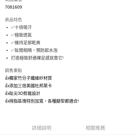
信用卡分期付款
7081609
3 期 0 利率 每期
NT$193
21家銀行
商品特色
6 期 0 利率 每期
NT$96
21家銀行
合作金庫商業銀行
第一商業銀行
✅十倍吸汗
華南商業銀行
彰化商業銀行
12 期 0 利率 每期
NT$48
21家銀行
合作金庫商業銀行
第一商業銀行
✅極致透氣
上海商業儲蓄銀行
台北富邦商業銀行
華南商業銀行
彰化商業銀行
24 期 0 利率 每期
NT$24
20家銀行
合作金庫商業銀行
第一商業銀行
國泰世華商業銀行
兆豐國際商業銀行
✅維持足部乾爽
上海商業儲蓄銀行
台北富邦商業銀行
華南商業銀行
彰化商業銀行
臺灣中小企業銀行
台中商業銀行
合作金庫商業銀行
第一商業銀行
✅趾間相隔，預防起水泡
超商取貨付款
國泰世華商業銀行
兆豐國際商業銀行
上海商業儲蓄銀行
台北富邦商業銀行
匯豐（台灣）商業銀行
華泰商業銀行
華南商業銀行
彰化商業銀行
臺灣中小企業銀行
台中商業銀行
打造極致舒適裸足感就靠它!
國泰世華商業銀行
兆豐國際商業銀行
聯邦商業銀行
遠東國際商業銀行
LINE Pay
上海商業儲蓄銀行
台北富邦商業銀行
匯豐（台灣）商業銀行
華泰商業銀行
臺灣中小企業銀行
台中商業銀行
元大商業銀行
永豐商業銀行
兆豐國際商業銀行
臺灣中小企業銀行
銷售重點
聯邦商業銀行
遠東國際商業銀行
匯豐（台灣）商業銀行
華泰商業銀行
Apple Pay
玉山商業銀行
星展（台灣）商業銀行
台中商業銀行
匯豐（台灣）商業銀行
元大商業銀行
永豐商業銀行
👍️獨家竹分子纖維紗材質
聯邦商業銀行
遠東國際商業銀行
台新國際商業銀行
中國信託商業銀行
華泰商業銀行
聯邦商業銀行
玉山商業銀行
星展（台灣）商業銀行
悠遊付
👍️添加三倍美國杜邦萊卡
元大商業銀行
永豐商業銀行
台灣樂天信用卡公司
遠東國際商業銀行
元大商業銀行
台新國際商業銀行
中國信託商業銀行
玉山商業銀行
星展（台灣）商業銀行
👍️趾尖3D剪裁設計
永豐商業銀行
玉山商業銀行
台灣樂天信用卡公司
大哥付你分期
台新國際商業銀行
中國信託商業銀行
👍️拇指區塊特別加寬，各種腳型都適合!
星展（台灣）商業銀行
台新國際商業銀行
相關說明
台灣樂天信用卡公司
中國信託商業銀行
台灣樂天信用卡公司
【大哥付你分期使用說明】
AFTEE先享後付
1.本服務由台灣大哥大提供，台灣大哥大用戶可立即使用無須另外申請。
2.付款方式選擇「大哥付你分期」，訂單成立後會自動跳轉到大哥付的交易
相關說明
流程，驗證手機門號後，選擇欲分期的期數、繳款截止日，確認付款後即完
詳細說明
相關推薦
【關於「AFTEE先享後付」】
成交易。
ATM付款
AFTEE先享後付是「在收到商品之後才付款」的支付方式。 讓您購物簡單