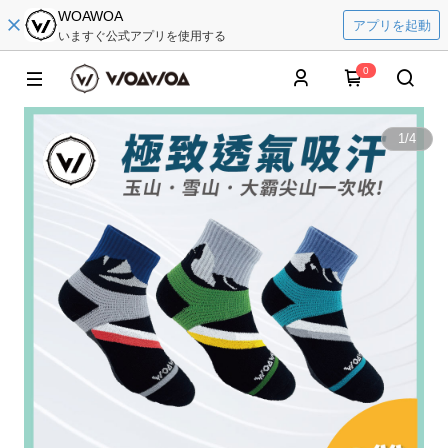
WOAWOA
アプリを起動
いますぐ公式アプリを使用する
0
1
/
4