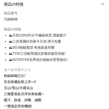
商品の特徴
クレジットカード1回払い
商品番号
クレジットカード分割払い
7160639
3回払い、金利0、毎回
NT$290
21行の銀行
商品の特徴
6回払い、金利0、毎回
NT$145
21行の銀行
合作金庫商業銀行
第一商業銀行
⛰天然100%竹分子纖維材質:透氣吸汗
華南商業銀行
彰化商業銀行
12回払い、金利0、毎回
NT$72
21行の銀行
合作金庫商業銀行
第一商業銀行
⛰三倍美國杜邦萊卡天加:彈力包覆
上海商業儲蓄銀行
台北富邦商業銀行
華南商業銀行
彰化商業銀行
24回払い、金利0、毎回
NT$36
20行の銀行
合作金庫商業銀行
第一商業銀行
国泰世華商業銀行
兆豐國際商業銀行
⛰SGS檢驗實證:有效除臭抑菌
上海商業儲蓄銀行
台北富邦商業銀行
華南商業銀行
彰化商業銀行
台湾中小企業銀行
台中商業銀行
合作金庫商業銀行
第一商業銀行
⛰TTRI三項耐用測試皆獲得最高等級!
コンビニ店頭代金引換
国泰世華商業銀行
兆豐國際商業銀行
上海商業儲蓄銀行
台北富邦商業銀行
HSBC(台湾)商業銀行
華泰商業銀行
華南商業銀行
彰化商業銀行
台湾中小企業銀行
台中商業銀行
⛰INTERTEK化學成分檢驗全部零檢出!
国泰世華商業銀行
兆豐國際商業銀行
聯邦商業銀行
遠東国際商業銀行
LINE Pay
上海商業儲蓄銀行
台北富邦商業銀行
HSBC(台湾)商業銀行
華泰商業銀行
台湾中小企業銀行
台中商業銀行
元大商業銀行
永豐商業銀行
兆豐國際商業銀行
台湾中小企業銀行
聯邦商業銀行
遠東国際商業銀行
セールスポイント
HSBC(台湾)商業銀行
華泰商業銀行
Apple Pay
玉山商業銀行
星展(台湾)商業銀行
台中商業銀行
HSBC(台湾)商業銀行
元大商業銀行
永豐商業銀行
粉絲敲碗已久!
聯邦商業銀行
遠東国際商業銀行
台新國際商業銀行
中国信託商業銀行
華泰商業銀行
聯邦商業銀行
玉山商業銀行
星展(台湾)商業銀行
Easy Wallet
元大商業銀行
永豐商業銀行
百岳收藏款新上市~🎉
台湾楽天クレジットカード会社
遠東国際商業銀行
元大商業銀行
台新國際商業銀行
中国信託商業銀行
玉山商業銀行
星展(台湾)商業銀行
玉山/雪山/大霸尖山
永豐商業銀行
玉山商業銀行
台湾楽天クレジットカード会社
OP Pay Later
台新國際商業銀行
中国信託商業銀行
星展(台湾)商業銀行
台新國際商業銀行
三種驚喜款式等你來收藏~
説明
台湾楽天クレジットカード会社
中国信託商業銀行
台湾楽天クレジットカード会社
吸汗、除臭、抑菌、減壓
【OP Pay Later 使用説明】
AFTEE代金後払い
1. 本サービスは台湾大哥大によって提供され、台湾大哥大のユーザーは追
一雙搞定所有機能!