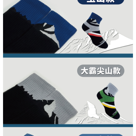
情報（名前、電話または住所を含む）を台湾大哥大に提供し、収集、処理
き、限度額が設定されます。
および利用するために、当社があなた本人と分割請求書に必要な情報の確
2.決済金額は最低NT$20です。
認、照合および修正を行います。
3.現在、台湾の会員のみご利用いただけます。
3. 完全なユーザーサービス規約については、以下のリンクを参照してくだ
さい：
https://oppay.tw/userRule
三、利用規約「AFTEE代金後払い」（以下当サービスという）はネットプ
ロテクションズ（以下 AFTEE という）が提供し、AFTEEが代金を徴収し
ます。当サービスご利用の際に提供しなければならない個人情報（注文者
の氏名、電話番号、受取人の氏名、電話番号、受取人住所を含むがこれに
限らない）は、AFTEEに渡され当サービスで必要な範囲内で利用されま
す。AFTEEの個人情報の収集、処理、利用について、詳細はAFTEE公式ホ
ームページの『個人情報の収集、処理及び利用に関する声明』をご参照く
ださい（
https://aftee.tw/privacypolicy/
）。
AFTEEの初回ご利用の際に、審査を通過すれば、最高額がNT$10,000にな
ります。支払い期限を過ぎた場合、その金額に基づいて年利20%の遅延滞
納金が加算されます。未成年の利用者は、事前に法定代理人または後見人
の同意を得ればAFTEEをご利用いただけます。
個人情報の処理、利用について疑問がある、または関連する法律の権利を
行使したい場合は、ネットプロテクションズ
cs_tw@netprotections.co.jp
にご連絡ください。上記に示した個人情報を、必要な購入注文書とあわせ
てAFTEEにご提供いただく、またはAFTEEにあなたの個人情報の収集、処
理、利用を許可することににご同意いただけない場合は、当サービスを選
択しないでください。