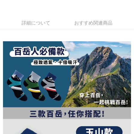
加の申請なしで即時に利用可能です。
説明
2. 支払い方法で「OP Pay Later」を選択すると、注文が成立した後に自動
一、 AFTEE代金後払いについて
的に OP Pay Later の取引プロセスに移行し、携帯番号を確認後、分割払
ATM払い
1.お支払い方法でAFTEE代金後払いを選択すると、携帯電話認証ウィンド
いの回数や支払い期限を選択し、支払いを確認すると取引が完了します。
ウが表示されます。
詳細について
おすすめ関連商品
3. 実際の承認額、分割回数および費用については、後続の取引確認ページ
2.SMSで認証してお支払い手続を進めてください。
配送方法
を基準とします。
3.注文するときのお支払いは不要です。商品はご指定の住所に配送されま
4. 注文成立後30分以内に確認取引を行わない場合や審査が通過しない場
す。
全家取貨付款
合、注文は自動的にキャンセルされます。「転専審査」に未通過の状況が
4.ご注文が完了すると、携帯に支払い通知のSMSが届きます。アプリ会員
発生した場合は、システムの評価基準に達していないことを意味し、評価
配送毎にNT$100、NT$1,000以上で送料無料
の場合は、AFTEE アプリプッシュ通知が届きます。
内容についての説明はいたしかねます。
5.商品受け取り時のお支払いは不要です。商品を確かめてから、SMSまた
付款後全家取貨
はアプリの通知に従って、4大コンビニ、またはATM/オンラインバンキン
グでお支払いください。
配送毎にNT$100、NT$1,000以上で送料無料
【支払い方法の説明】
1. 分割払いの金額は電信請求書に統合されず、「OP Pay Later」は毎月の
代金納付期限は最短で 14 日以内ですので、ご注意ください。AFTEE アプ
7-11取貨付款
締め日後に支払いリマインダーのSMSを送信します。
リをダウンロードして AFTEE 会員になるとお支払い期限を最長 45 日以内
2. SMSのリンクを通じて請求書を開いた後、「コンビニバーコード／台湾
配送毎にNT$100、NT$1,000以上で送料無料
まで延長できます。
大直営店舗／銀行振込／街口支払い／iPASS MONEY」などのチャネルで
支払いを選択できます。
付款後7-11取貨
お支払期限は、ショップが請求した期日と、AFTEEで延長できる日数をも
とに計算されます。AFTEEで注文すると、商品を受け取るまで支払い期限
配送毎にNT$100、NT$1,000以上で送料無料
【注意事項】
を延長できますが、商品を期限内に受け取れない場合があります（例：予
1. 本サービスは「台湾大哥大株式会社」（以下「当社」といいます）によ
約商品や商品到着日が比較的遅い商品）。そのため、商品到着の有無に関
宅配
って提供され、ユーザーが取引時に本サービスを通じて商品やサービスを
わらず、AFTEEで指定された期限内にお支払いください。
購入できるようにし、店舗が売買／分割払い売買の債権を当社に譲渡した
配送毎にNT$100、NT$1,000以上で送料無料
後、契約に基づいて当社の請求書で帳款を支払うことになります。
二、支払い限度額
2. 「OP Pay Later」を利用する契約関係の目的から、店舗はあなたの個人
順豐
1.初回 AFTEEを ご利用の際に、認証結果及び当社の審査の結果に基づ
送料を確認