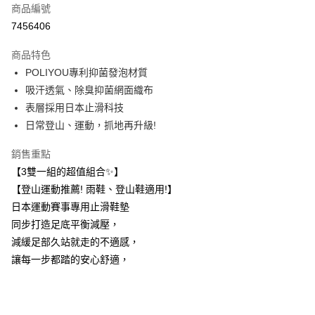
商品編號
信用卡分期付款
7456406
3 期 0 利率 每期
NT$610
21家銀行
商品特色
6 期 0 利率 每期
NT$305
21家銀行
合作金庫商業銀行
第一商業銀行
POLIYOU專利抑菌發泡材質
華南商業銀行
彰化商業銀行
12 期 0 利率 每期
NT$152
21家銀行
合作金庫商業銀行
第一商業銀行
吸汗透氣、除臭抑菌網面織布
上海商業儲蓄銀行
台北富邦商業銀行
華南商業銀行
彰化商業銀行
24 期 0 利率 每期
NT$76
20家銀行
合作金庫商業銀行
第一商業銀行
國泰世華商業銀行
兆豐國際商業銀行
表層採用日本止滑科技
上海商業儲蓄銀行
台北富邦商業銀行
華南商業銀行
彰化商業銀行
臺灣中小企業銀行
台中商業銀行
合作金庫商業銀行
第一商業銀行
日常登山、運動，抓地再升級!
超商取貨付款
國泰世華商業銀行
兆豐國際商業銀行
上海商業儲蓄銀行
台北富邦商業銀行
匯豐（台灣）商業銀行
華泰商業銀行
華南商業銀行
彰化商業銀行
臺灣中小企業銀行
台中商業銀行
國泰世華商業銀行
兆豐國際商業銀行
聯邦商業銀行
遠東國際商業銀行
LINE Pay
上海商業儲蓄銀行
台北富邦商業銀行
銷售重點
匯豐（台灣）商業銀行
華泰商業銀行
臺灣中小企業銀行
台中商業銀行
元大商業銀行
永豐商業銀行
兆豐國際商業銀行
臺灣中小企業銀行
【3雙一組的超值組合✨】
聯邦商業銀行
遠東國際商業銀行
匯豐（台灣）商業銀行
華泰商業銀行
Apple Pay
玉山商業銀行
星展（台灣）商業銀行
台中商業銀行
匯豐（台灣）商業銀行
元大商業銀行
永豐商業銀行
【登山運動推薦! 雨鞋、登山鞋適用!】
聯邦商業銀行
遠東國際商業銀行
台新國際商業銀行
中國信託商業銀行
華泰商業銀行
聯邦商業銀行
玉山商業銀行
星展（台灣）商業銀行
悠遊付
日本運動賽事專用止滑鞋墊
元大商業銀行
永豐商業銀行
台灣樂天信用卡公司
遠東國際商業銀行
元大商業銀行
台新國際商業銀行
中國信託商業銀行
玉山商業銀行
星展（台灣）商業銀行
同步打造足底平衡減壓，
永豐商業銀行
玉山商業銀行
台灣樂天信用卡公司
大哥付你分期
台新國際商業銀行
中國信託商業銀行
減緩足部久站就走的不適感，
星展（台灣）商業銀行
台新國際商業銀行
相關說明
台灣樂天信用卡公司
中國信託商業銀行
台灣樂天信用卡公司
讓每一步都踏的安心舒適，
【大哥付你分期使用說明】
AFTEE先享後付
1.本服務由台灣大哥大提供，台灣大哥大用戶可立即使用無須另外申請。
2.付款方式選擇「大哥付你分期」，訂單成立後會自動跳轉到大哥付的交易
相關說明
流程，驗證手機門號後，選擇欲分期的期數、繳款截止日，確認付款後即完
【關於「AFTEE先享後付」】