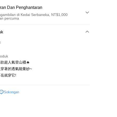
ran Dan Penghantaran
gambilan di Kedai Serbaneka, NT$1,000
an percuma
Pembayaran
uk
t (Bayaran Penuh)
k
ad Kredit
roduk
ran pada kadar faedah 0,
NT$799
setiap ansuran
款超人氣登山襪🔥
21 Bank
ran pada kadar faedah 0,
NT$399
setiap
an Cooperative Bank
Bank Komersial Pertama
天穿著的透氣能量紗~
Nan Commercial
Chang Hwa Commercial
n
21 Bank
岳就穿它!
k
Bank
uran pada kadar faedah 0,
NT$199
setiap ansuran
Cooperative Bank
Bank Komersial Pertama
Shanghai
Bank Komersial Taipei
n Commercial Bank
Chang Hwa Commercial Bank
21 Bank
uran pada kadar faedah 0,
NT$99
setiap
an Cooperative Bank
Bank Komersial Pertama
ercial & Savings
Fubon
anghai Commercial &
Bank Komersial Taipei Fubon
Sokongan
Nan Commercial
Chang Hwa Commercial
n
k
20 Bank
s Bank
k
Bank
 Cathay United
Mega International
Cooperative Bank
Bank Komersial Pertama
thay United
Mega International Commercial
an di Kedai Serbaneka
Shanghai
Bank Komersial Taipei
Commercial Bank
n Commercial Bank
Chang Hwa Commercial Bank
Bank
ercial & Savings
Fubon
an Business Bank
Taichung Commercial
anghai Commercial &
Bank Komersial Taipei Fubon
Business Bank
Taichung Commercial Bank
k
Bank