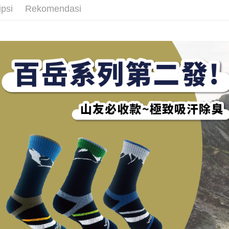
Saving
HSBC Ba
ipsi
Rekomendasi
Bank
HSBC
Apple Pay
Mega In
Union B
Limi
Bank
Yuanta
Taiw
Unio
Easy Walle
Taichu
Bank K
Hwatai
Bank An
OP Pay La
HSBC
Yuan
Far Eas
Syarika
Deskripsi
Limi
Bank
Bank S
Taiwan
[Terma Pe
Unio
Bank
DBS Ba
AFTEE
Tais
Bank C
Perkhidmat
Deskripsi
Yuan
Syari
pengguna 
Pertama, 
Bank
Raku
Pemindah
Kemudian
Bank
Jika anda 
1. Dengan
Tais
akan menga
pengesaha
Later sele
Syari
2. Anda b
Pilihan 
mudah alih
3. Tiada b
Raku
akhir pemb
dihantar k
全家取貨
pembayara
4. Setela
NT$100/pe
manakala a
Had kredit
AFTEE.
NT$1,000 
yang diken
5. Tiada b
pada hala
pembayara
付款後全
dalam tal
NT$100/pe
Jika trans
aplikasi A
dibuat, at