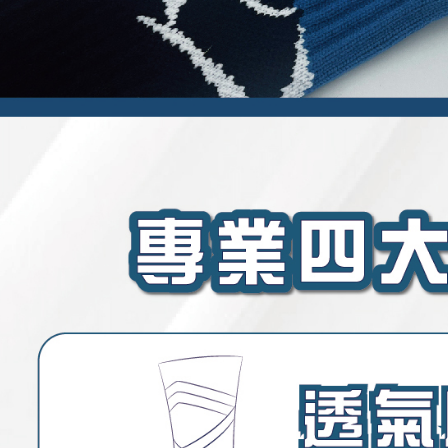
ansuran ol
3. Sila ba
pautan beri