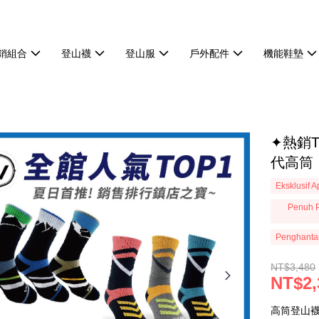
熱銷組合
登山襪
登山服
戶外配件
機能鞋墊
✦熱銷
代高筒
Eksklusif 
Penuh P
Penghanta
NT$3,480
NT$2,
高筒登山襪