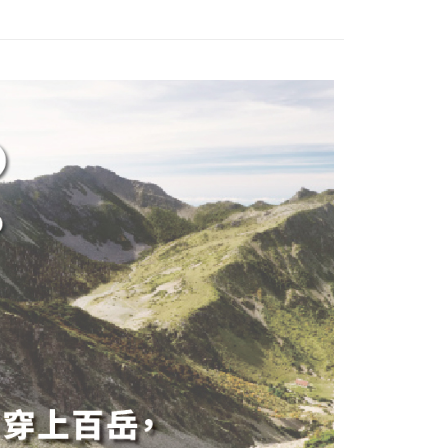
s Bank
nk (Taiwan) Limited
Hwatai Bank
 Cathay United
Mega International
 Bank (Taiwan)
Hwatai Bank
ternational Commercial
Taiwan Business Bank
ank of Taiwan
Far Eastern International Bank
Commercial Bank
ted
 Commercial Bank
Bank SinoPac
an Business Bank
Taichung Commercial
n Bank of Taiwan
Far Eastern International
t
ng Commercial Bank
HSBC Bank (Taiwan) Limited
omersial E.SUN
DBS Bank
Bank
Bank
 Bank
Union Bank of Taiwan
tarabangsa Taishin
Bank CTBC
ter
 Bank (Taiwan)
Hwatai Bank
ta Commercial Bank
Bank SinoPac
tern International Bank
Yuanta Commercial Bank
t Kad Kredit Rakuten
ted
 Komersial E.SUN
DBS Bank
inoPac
Bank Komersial E.SUN
nggunaan untuk OP Pay Later]
n Bank of Taiwan
Far Eastern International
 Antarabangsa
Bank CTBC
nk
Bank Antarabangsa Taishin
Bank
hin
TBC
Syarikat Kad Kredit Rakuten
an ini disediakan oleh Taiwan Mobile dan tersedia untuk
ta Commercial Bank
Bank SinoPac
kat Kad Kredit
Taiwan Mobile tanpa memerlukan permohonan tambahan.
Taiwan
Mengenai Perkhidmatan AFTEE Beli Sekarang Bayar
 Komersial E.SUN
DBS Bank
ten Taiwan
an ATM
 Antarabangsa
Bank CTBC
memilih OP Pay Later sebagai kaedah pembayaran, sistem
 memilih AFTEE sebagai kaedah pembayaran, mesej
hin
rahkan anda secara automatik ke proses transaksi OP Pay
n AFTEE akan muncul.
pas pesanan dibuat. Anda perlu mengesahkan nombor telefon
kat Kad Kredit
oleh meneruskan pembayaran selepas pengesahan SMS.
Penghantaran
 anda, memilih bilangan ansuran, dan menetapkan tarikh
ayaran diperlukan apabila pesanan disahkan. Produk akan
ten Taiwan
ayaran. Transaksi akan dianggap selesai setelah
e alamat yang ditetapkan.
付款
n disahkan.
h pesanan disahkan, anda akan menerima SMS pembayaran
sanan | Penghantaran percuma untuk pesanan
hli aplikasi akan menerima pemberitahuan tolak aplikasi
 yang diluluskan, tempoh ansuran yang tersedia, dan yuran
atau lebih
akan adalah tertakluk kepada maklumat yang dinyatakan
ayaran diperlukan apabila anda menerima produk. Sila buat
man pengesahan transaksi seterusnya.
n di empat kedai serbaneka utama, ATM atau perbankan
家取貨
ian dengan SMS pembayaran atau pemberitahuan tolak
sanan | Penghantaran percuma untuk pesanan
aksi tidak disahkan dalam masa 30 minit selepas pesanan
FTEE.
au jika permohonan gagal dalam proses semakan, pesanan