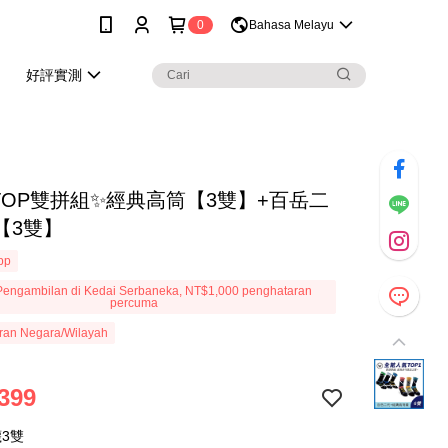
0
Bahasa Melayu
好評實測
TOP雙拼組✨經典高筒【3雙】+百岳二
【3雙】
App
engambilan di Kedai Serbaneka, NT$1,000 penghataran
percuma
ran Negara/Wilayah
399
3雙