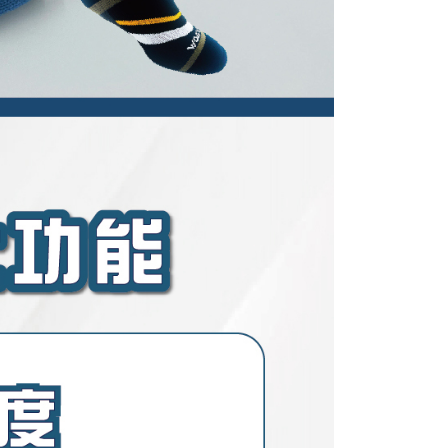
eh Taiwan Mobile.
ca syarat perkhidmatan pengguna secara lengkap melalui
kut: https://oppay.tw/userRule