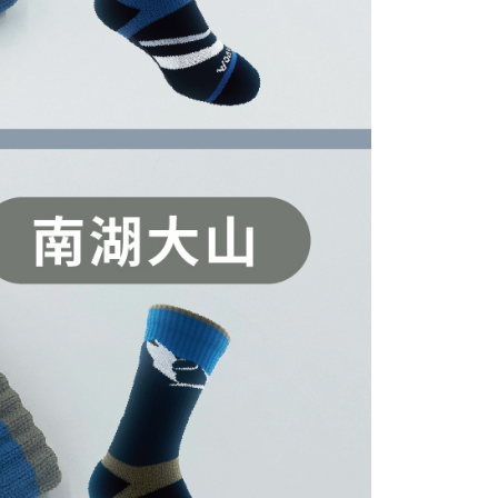
alkan secara automatik. Jika terdapat situasi "pindah untuk
usus" yang tidak lulus, ini menunjukkan bahawa sistem
tidak mencukupi, tiada penjelasan mengenai kandungan
boleh diberikan.
gan Kaedah Pembayaran】
ran ansuran tidak digabungkan dalam bil telekomunikasi,
an Ansuran Gogo" akan menghantar SMS peringatan
 selepas tarikh penyelesaian bulanan.
 pautan SMS untuk membuka bil, anda boleh memilih untuk
elalui "Kod bar kedai serbaneka / Kedai rasmi Taiwan
Pemindahan bank / Pembayaran J街口 / iPASS MONEY" dan
n.
nting】
matan ini disediakan oleh "Taiwan Mobile Co., Ltd." untuk
an pengguna membeli produk atau perkhidmatan melalui
an ini semasa transaksi, dan kedai akan menyerahkan hak
arga jual/beli ansuran kepada syarikat ini untuk membayar bil
n bil syarikat ini.
arkan tujuan kontrak persetujuan pembayaran menggunakan
an Ansuran Gogo", kedai akan memberikan maklumat
nda (termasuk nama, telefon atau alamat) kepada Taiwan
tuk pengumpulan, pemprosesan dan penggunaan, untuk
, semakan dan pembetulan data yang diperlukan untuk bil