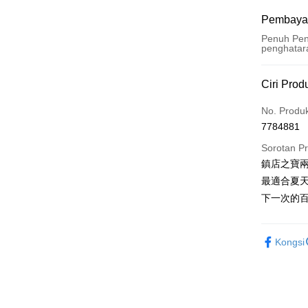
Pembaya
Penuh Pen
penghatar
Kaedah 
Ciri Prod
Kad Kredi
No. Produ
7784881
Ansuran K
Sorotan P
3 ansu
鎮店之寶兩
6 ansu
Taiw
最適合夏
Hua 
ansura
下一次的百
Ban
12 ans
Taiwan 
The 
Hua Na
24 ans
Taiw
Comm
Kongsi
The Sh
Hua 
ansura
Ban
Saving
Ban
Bank
Taiwan 
Bank Ca
Pengambil
The 
Hua Na
Comm
Taiw
LINE Pay
The Sh
Taiwan 
Ban