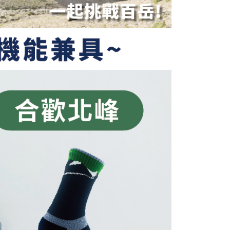
atau lebih
alkan secara automatik. Jika permohonan gagal pada
 perhatian bahawa tempoh pembayaran adalah 14 hari. Walau
"semakan manual", ini bermakna kriteria pemarkahan sistem
un, bagi mereka yang telah memuat turun Aplikasi AFTEE
付款
nuhi; butiran penilaian khusus tidak akan didedahkan.
tar sebagai ahli AFTEE boleh menikmati tempoh
sanan | Penghantaran percuma untuk pesanan
n sehingga 45 hari.
embayaran]
atau lebih
mbayaran dikira dari masa kedai meminta pembayaran anda,
 ansuran melalui OP Pay Later akan dibilkan secara
engan bilangan hari yang boleh dilanjutkan oleh AFTEE.
1取貨
 dan tidak termasuk dalam bil telekom anda. SMS peringatan
h melanjutkan tempoh pembayaran anda sebelum anda
sanan | Penghantaran percuma untuk pesanan
 akan dihantar selepas kitaran bil bulanan.
pesanan. Walau bagaimanapun, tiada jaminan bahawa anda
atau lebih
erima pesanan anda semasa tempoh pembayaran (cth.:
ngakses bil melalui pautan dalam SMS, anda boleh
apesanan atau produk yang mungkin mengambil masa yang
kan pembayaran anda melalui salah satu saluran berikut:
 untuk dihantar). Oleh itu, anda dikehendaki membuat
dai serbaneka, kedai runcit Taiwan Mobile, pemindahan bank,
n kepada AFTEE dalam tempoh sama ada anda menerima
sanan | Penghantaran percuma untuk pesanan
tau iPASS MONEY.
atau lebih
ing]
katan Pembayaran
Kadar Penghantaran
yang diperakui untuk pengguna kali pertama boleh sehingga
n ini disediakan oleh Taiwan Mobile Co., Ltd. (“Syarikat”),
 Amaun diperakui sebenar yang diluluskan akan
olehkan pelanggan membeli barangan atau perkhidmatan
n keputusan pensijilan dan semakan oleh AFTEE.
rkhidmatan ini pada masa transaksi. Hasil daripada
erbelanjaan minimum mestilah lebih besar daripada NT$20.
 atau pembayaran ansuran akan dipindahkan oleh peniaga
sa ini hanya tersedia untuk ahli Taiwan.
arikat, dan pelanggan hendaklah membuat pembayaran
erjanjian menggunakan sistem bil Syarikat.
arat Perkhidmatan
tan AFTEE Beli Sekarang Bayar Kemudian disediakan oleh