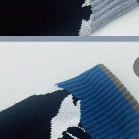
akan dibat
semakan kh
penilaian 
penilaian 
【Peneran
1. Pembaya
"Pembayar
pembayaran
2. Melalui
membayar m
Mobile / 
saluran lai
【Nota Pe
1. Perkhid
membolehk
perkhidmat
tuntutan h
menggunaka
2. Berdas
"Pembayar
peribadi a
Mobile un
pengesahan