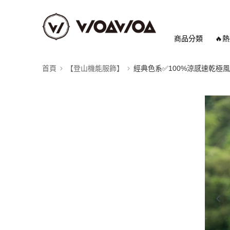
商品分類
🔥
首頁
【登山機能服飾】
經典色系✅100%涼感速乾極風衣