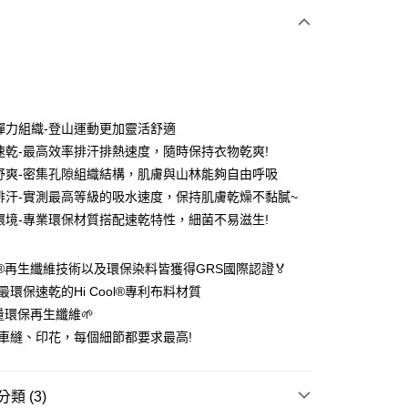
次付款
期付款
0 利率 每期
NT$576
21家銀行
彈力組織-登山運動更加靈活舒適
0 利率 每期
NT$288
21家銀行
庫商業銀行
第一商業銀行
速乾-最高效率排汗排熱速度，隨時保持衣物乾爽!
業銀行
彰化商業銀行
 0 利率 每期
NT$144
21家銀行
舒爽-密集孔隙組織結構，肌膚與山林能夠自由呼吸
庫商業銀行
第一商業銀行
業儲蓄銀行
台北富邦商業銀行
業銀行
彰化商業銀行
排汗-實測最高等級的吸水速度，保持肌膚乾燥不黏膩~
 0 利率 每期
NT$72
20家銀行
庫商業銀行
第一商業銀行
華商業銀行
兆豐國際商業銀行
業儲蓄銀行
台北富邦商業銀行
環境-專業環保材質搭配速乾特性，細菌不易滋生!
業銀行
彰化商業銀行
小企業銀行
台中商業銀行
庫商業銀行
第一商業銀行
付款
華商業銀行
兆豐國際商業銀行
業儲蓄銀行
台北富邦商業銀行
台灣）商業銀行
華泰商業銀行
業銀行
彰化商業銀行
小企業銀行
台中商業銀行
華商業銀行
兆豐國際商業銀行
業銀行
遠東國際商業銀行
業儲蓄銀行
台北富邦商業銀行
OB®再生纖維技術以及環保染料皆獲得GRS國際認證🏅
台灣）商業銀行
華泰商業銀行
小企業銀行
台中商業銀行
業銀行
永豐商業銀行
際商業銀行
臺灣中小企業銀行
業銀行
遠東國際商業銀行
最環保速乾的Hi Cool®專利布料材質
台灣）商業銀行
華泰商業銀行
業銀行
星展（台灣）商業銀行
業銀行
匯豐（台灣）商業銀行
業銀行
永豐商業銀行
含量環保再生纖維🌱
業銀行
遠東國際商業銀行
際商業銀行
中國信託商業銀行
業銀行
聯邦商業銀行
業銀行
星展（台灣）商業銀行
業銀行
永豐商業銀行
車縫、印花，每個細節都要求最高!
天信用卡公司
際商業銀行
元大商業銀行
際商業銀行
中國信託商業銀行
業銀行
星展（台灣）商業銀行
業銀行
玉山商業銀行
天信用卡公司
分期
際商業銀行
中國信託商業銀行
台灣）商業銀行
台新國際商業銀行
天信用卡公司
類 (3)
託商業銀行
台灣樂天信用卡公司
你分期使用說明】