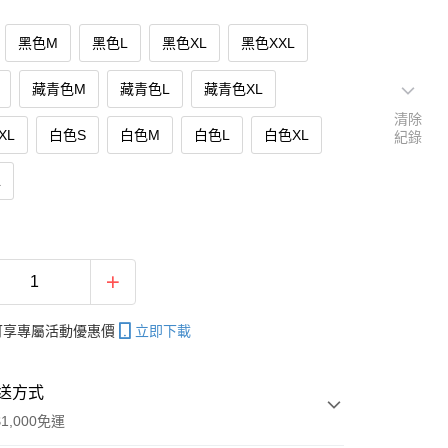
黑色M
黑色L
黑色XL
黑色XXL
藏青色M
藏青色L
藏青色XL
清除
XL
白色S
白色M
白色L
白色XL
紀錄
L
帳可享專屬活動優惠價
立即下載
送方式
1,000免運