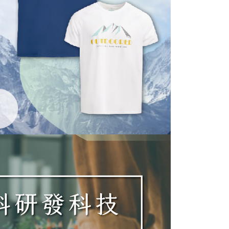
依本服務之必要範圍內提供個人資料，並將交易相關給付款項請
00，滿NT$1,000(含以上)免運費
讓予恩沛科技股份有限公司。
個人資料處理事宜，請瀏覽以下網址：
查看運費
ee.tw/terms/#terms3
年的使用者請事先徵得法定代理人或監護人之同意方可使用
E先享後付」，若未經同意申辦者引起之損失，本公司不負相關責
AFTEE先享後付」時，將依據個別帳號之用戶狀況，依本公司
核予不同之上限額度；若仍有額度不足之情形，本公司將視審查
用戶進行身份認證。
一人註冊多個帳號或使用他人資訊註冊。若發現惡意使用之情
科技股份有限公司將有權停止該用戶之使用額度並採取法律行