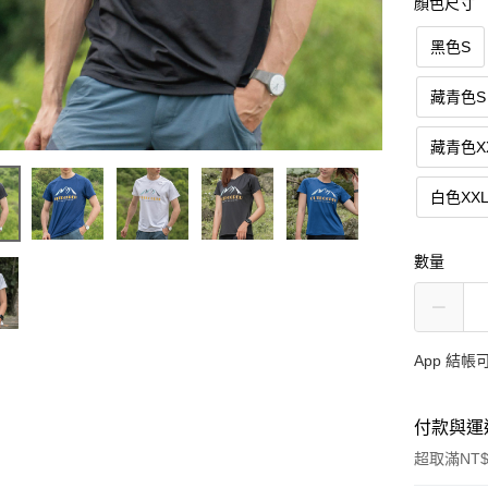
顏色尺寸
黑色S
藏青色S
藏青色X
白色XX
數量
App 結
付款與運
超取滿NT$