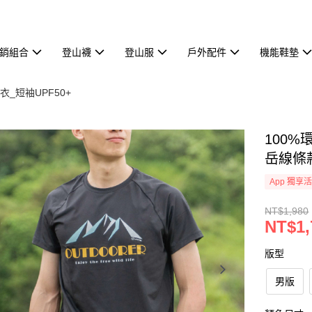
熱銷組合
登山襪
登山服
戶外配件
機能鞋墊
_短袖UPF50+
100%
岳線條
App 獨享
NT$1,980
NT$1,
版型
男版