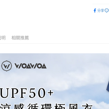
AFTEE先
1.本服務
【登山機
2.付款方
相關說明
分享
UPF50+
流程，驗
【關於「A
ATM付款
完成交易
AFTEE
【登山機
3.實際核
便利好安
4.訂單成
１．簡單
💼8月父
消。如遇
２．便利
感服飾系
運送方式
無法說明
３．安心
說明
相關推薦
【繳款方
全家取貨
1.分期款
【「AFT
醒簡訊。
每筆NT$1
１．於結帳
2.透過簡
付」結帳
帳／街口支
付款後全
２．訂單
３．收到繳
每筆NT$1
【注意事
／ATM／
1.本服務
※ 請注意
7-11取貨
用戶於交
絡購買商品
款買賣價
先享後付
每筆NT$1
2.基於同
※ 交易是
資料（包
是否繳費成
付款後7-1
用，由本
付客戶支
每筆NT$1
3.完整用
【注意事
宅配
１．透過由