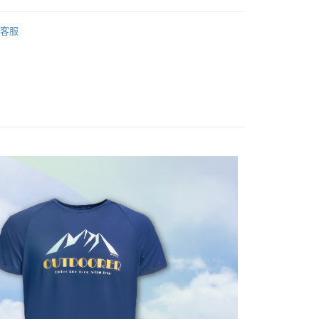
享後付
由台灣大哥大提供，台灣大哥大用戶可立即使用無須另外申請。
能服飾】
經典色系✅100%涼感速乾極風衣_短袖
式選擇「大哥付你分期」，訂單成立後會自動跳轉到大哥付的交易
客服
證手機門號後，選擇欲分期的期數、繳款截止日，確認付款後即
FTEE先享後付」】
。
先享後付是「在收到商品之後才付款」的支付方式。 讓您購物簡單
能服飾】
🌿100%涼感速乾極風衣_短袖全系列
准額度、可分期數及費用金額請依後續交易確認頁面所載為準。
心！
立30分鐘內，如未前往確認交易或遇審核未通過，訂單將自動取
：不需註冊會員、不需綁卡、不需儲值。
親節限定優惠✨
💼本區滿3500送888紅利🌟夏季排汗涼
「轉專審核」未通過狀況，表示未達大哥付你分期系統評分，恕
：只要手機號碼，簡訊認證，即可結帳。
列
評估內容。
：先確認商品／服務後，再付款。
式說明】
付款
項不併入電信帳單，「大哥付你分期」於每月結算日後寄送繳費提
EE先享後付」結帳流程】
00，滿NT$1,000(含以上)免運費
方式選擇「AFTEE先享後付」後，將跳轉至「AFTEE先享後
訊連結打開帳單後，可選擇「超商條碼／台灣大直營門市／銀行轉
頁面，進行簡訊認證並確認金額後，即可完成結帳。
付／iPASS MONEY」等通路繳費。
家取貨
成立數日內，您將收到繳費通知簡訊。
費通知簡訊後14天內，點擊此簡訊中的連結，可透過四大超商
00，滿NT$1,000(含以上)免運費
項】
網路銀行／等多元方式進行付款，方視為交易完成。
係由「台灣大哥大股份有限公司」（以下簡稱本公司）所提供，讓
：結帳手續完成當下不需立刻繳費，但若您需要取消訂單，請聯
付款
易時，得透過本服務購買商品或服務，並由商店將買賣／分期付
的店家。未經商家同意取消之訂單仍視為有效，需透過AFTEE
金債權讓與本公司後，依約使用本公司帳單繳交帳款。
繳納相關費用。
00，滿NT$1,000(含以上)免運費
意付款使用「大哥付你分期」之契約關係目的，商店將以您的個人
否成功請以「AFTEE先享後付 」之結帳頁面顯示為準，若有關於
含姓名、電話或地址）提供予台灣大哥大進項蒐集、處理及利
功／繳費後需取消欲退款等相關疑問，請聯繫「AFTEE先享後
1取貨
公司與您本人進行分期帳單所需資料之確認、核對及更正。
援中心」
https://netprotections.freshdesk.com/support/home
00，滿NT$1,000(含以上)免運費
戶服務條款，請詳閱以下連結：
https://oppay.tw/userRule
項】
恩沛科技股份有限公司提供之「AFTEE先享後付」服務完成之