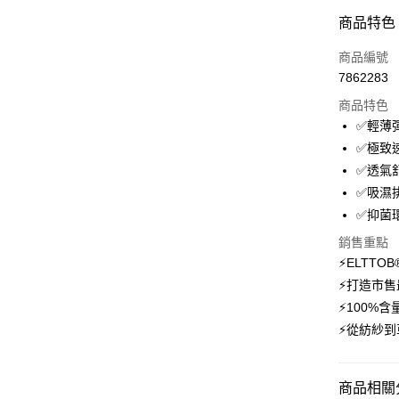
付款方式
商品特色
信用卡一
商品編號
7862283
信用卡分
商品特色
3 期 
✅輕薄
6 期 
合作金
✅極致
華南商
12 期
✅透氣
合作金
上海商
華南商
✅吸濕
24 期
合作金
國泰世
上海商
✅抑菌
華南商
臺灣中
合作金
超商取貨
國泰世
上海商
匯豐（
華南商
銷售重點
臺灣中
國泰世
聯邦商
LINE Pay
上海商
⚡ELTT
匯豐（
臺灣中
元大商
兆豐國
聯邦商
⚡打造市售
匯豐（
Apple Pay
玉山商
台中商
元大商
⚡100%
聯邦商
台新國
華泰商
玉山商
悠遊付
元大商
⚡從紡紗到
台灣樂
遠東國
台新國
玉山商
永豐商
台灣樂
大哥付你
台新國
星展（
相關說明
台灣樂
商品相關分
中國信
【大哥付