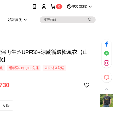
0
中文 (繁體)
好評實測
環保再生🌱UPF50+涼感循環極風衣【山
款】
活動
超取滿NT$1,000免運
國家/地區配送
730
女版