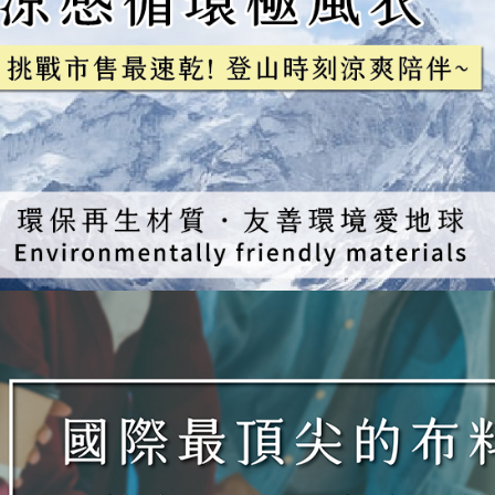
交易，需
每筆NT$1
求債權轉
２．關於
順豐
https://aft
３．未成
「AFTE
任。
４．使用「
即時審查
結果請求
５．嚴禁
形，恩沛
動。