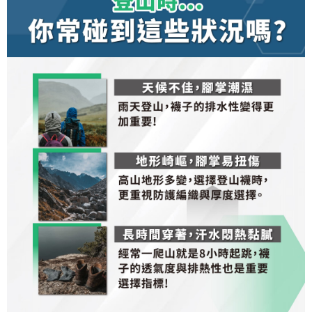
penilaian tidak mencukupi, tiada penjelasan mengenai kandungan
penilaian boleh diberikan.
【Penerangan Kaedah Pembayaran】
1. Pembayaran ansuran tidak digabungkan dalam bil telekomunikasi,
"Pembayaran Ansuran Gogo" akan menghantar SMS peringatan
pembayaran selepas tarikh penyelesaian bulanan.
2. Melalui pautan SMS untuk membuka bil, anda boleh memilih untuk
membayar melalui "Kod bar kedai serbaneka / Kedai rasmi Taiwan
Mobile / Pemindahan bank / Pembayaran J街口 / iPASS MONEY" dan
saluran lain.
【Nota Penting】
1. Perkhidmatan ini disediakan oleh "Taiwan Mobile Co., Ltd." untuk
membolehkan pengguna membeli produk atau perkhidmatan melalui
perkhidmatan ini semasa transaksi, dan kedai akan menyerahkan hak
tuntutan harga jual/beli ansuran kepada syarikat ini untuk membayar bil
menggunakan bil syarikat ini.
2. Berdasarkan tujuan kontrak persetujuan pembayaran menggunakan
"Pembayaran Ansuran Gogo", kedai akan memberikan maklumat peribadi
anda (termasuk nama, telefon atau alamat) kepada Taiwan Mobile untuk
pengumpulan, pemprosesan dan penggunaan, untuk pengesahan,
semakan dan pembetulan data yang diperlukan untuk bil ansuran oleh
Taiwan Mobile.
3. Sila baca syarat perkhidmatan pengguna secara lengkap melalui