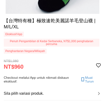
【台灣特有種】極致速乾美麗諾羊毛登山襪 |
M/L/XL
Eksklusif App
Penuh Pengambilan di Kedai Serbaneka, NT$1,000 penghataran
percuma
Penghantaran Negara/Wilayah
NT$1,080
NT$960
Checkout melalui App untuk nikmati diskaun
Muat
eksklusif.
Turun
Sila pilih variasi produk.