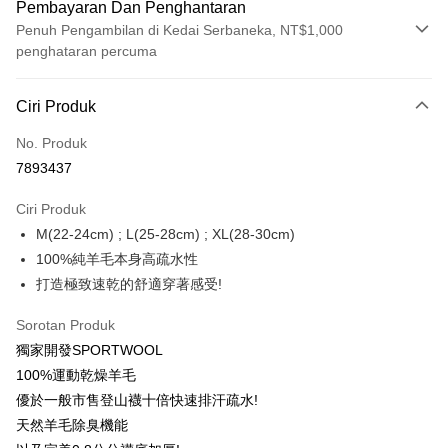
Pembayaran Dan Penghantaran
Penuh Pengambilan di Kedai Serbaneka, NT$1,000
penghataran percuma
Kaedah Pembayaran
Ciri Produk
Kad Kredit (Bayaran Penuh)
No. Produk
Ansuran Kad Kredit
7893437
3 ansuran pada kadar faedah 0,
NT$320
setiap ansuran
Ciri Produk
21 Bank
6 ansuran pada kadar faedah 0,
NT$160
setiap
Taiwan Cooperative Bank
Bank Komersial Pertama
M(22-24cm) ; L(25-28cm) ; XL(28-30cm)
Hua Nan Commercial
Chang Hwa Commercial
ansuran
21 Bank
Bank
Bank
100%純羊毛本身高疏水性
12 ansuran pada kadar faedah 0,
NT$80
setiap ansuran
Taiwan Cooperative Bank
Bank Komersial Pertama
The Shanghai
Bank Komersial Taipei
打造極致速乾的舒適穿著感受!
Hua Nan Commercial Bank
Chang Hwa Commercial Bank
21 Bank
24 ansuran pada kadar faedah 0,
NT$40
setiap
Taiwan Cooperative Bank
Bank Komersial Pertama
Commercial & Savings
Fubon
The Shanghai Commercial &
Bank Komersial Taipei Fubon
Hua Nan Commercial
Chang Hwa Commercial
ansuran
Bank
20 Bank
Sorotan Produk
Savings Bank
Bank
Bank
Bank Cathay United
Mega International
獨家開發SPORTWOOL
Taiwan Cooperative Bank
Bank Komersial Pertama
Bank Cathay United
Mega International Commercial
Pengambilan di Kedai Serbaneka
The Shanghai
Bank Komersial Taipei
Commercial Bank
Hua Nan Commercial Bank
Chang Hwa Commercial Bank
100%運動乾燥羊毛
Bank
Commercial & Savings
Fubon
Taiwan Business Bank
Taichung Commercial
LINE Pay
The Shanghai Commercial &
Bank Komersial Taipei Fubon
Taiwan Business Bank
Taichung Commercial Bank
優於一般市售登山襪十倍快速排汗疏水!
Bank
Bank
Savings Bank
HSBC Bank (Taiwan) Limited
Hwatai Bank
天然羊毛除臭機能
Bank Cathay United
Mega International
HSBC Bank (Taiwan)
Hwatai Bank
Apple Pay
Mega International Commercial
Taiwan Business Bank
Union Bank of Taiwan
Far Eastern International Bank
Commercial Bank
Limited