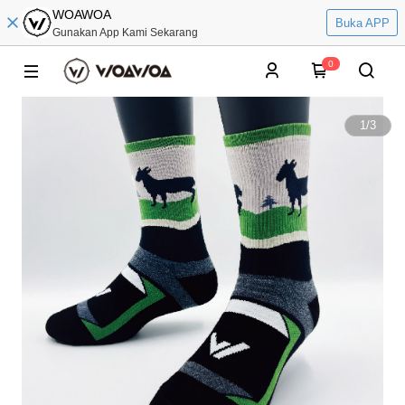
WOAWOA
Buka APP
Gunakan App Kami Sekarang
0
1
/
3