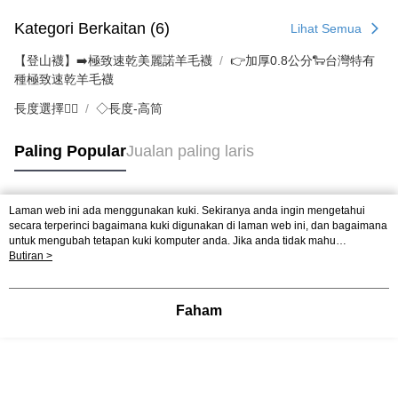
Kategori Berkaitan (6)
Lihat Semua
【登山襪】➡️極致速乾美麗諾羊毛襪
👉️加厚0.8公分🐑台灣特有
種極致速乾羊毛襪
長度選擇👉🏻
◇長度-高筒
Paling Popular
Jualan paling laris
Laman web ini ada menggunakan kuki. Sekiranya anda ingin mengetahui
Tag Popular
secara terperinci bagaimana kuki digunakan di laman web ini, dan bagaimana
untuk mengubah tetapan kuki komputer anda. Jika anda tidak mahu
menggunakan kuki di komputer anda, sila rujuk penerangan mengenai kuki.
Butiran >
Dasar Privasi
Laman web ini ada menggunakan kuki. Sekiranya anda ingin
mengetahui secara terperinci bagaimana kuki digunakan di laman web ini,
dan bagaimana untuk mengubah tetapan kuki komputer anda. Jika anda tidak
Faham
mahu menggunakan kuki di komputer anda, sila rujuk penerangan mengenai
kuki.