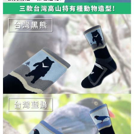
dan mendaftar sebagai ahli AFTEE boleh menikmati tempoh pembayaran
NT$100/pesanan | Penghantaran percuma untuk pesanan
tidak dipenuhi; butiran penilaian khusus tidak akan didedahkan.
sehingga 45 hari.
NT$1,000 atau lebih
[Arahan Pembayaran]
Tempoh pembayaran dikira dari masa kedai meminta pembayaran anda,
付款後7-11取貨
ditambah dengan bilangan hari yang boleh dilanjutkan oleh AFTEE. Anda
Pembayaran ansuran melalui OP Pay Later akan dibilkan secara
boleh melanjutkan tempoh pembayaran anda sebelum anda menerima
NT$100/pesanan | Penghantaran percuma untuk pesanan
berasingan dan tidak termasuk dalam bil telekom anda. SMS peringatan
pesanan. Walau bagaimanapun, tiada jaminan bahawa anda boleh
pembayaran akan dihantar selepas kitaran bil bulanan.
NT$1,000 atau lebih
menerima pesanan anda semasa tempoh pembayaran (cth.: produk
prapesanan atau produk yang mungkin mengambil masa yang lebih
Selepas mengakses bil melalui pautan dalam SMS, anda boleh
宅配
lama untuk dihantar). Oleh itu, anda dikehendaki membuat pembayaran
menyelesaikan pembayaran anda melalui salah satu saluran berikut: kod
kepada AFTEE dalam tempoh sama ada anda menerima pesanan.
NT$100/pesanan | Penghantaran percuma untuk pesanan
bar kedai serbaneka, kedai runcit Taiwan Mobile, pemindahan bank,
JKOPay, atau iPASS MONEY.
NT$1,000 atau lebih
Kedua, Sekatan Pembayaran
1. Jumlah yang diperakui untuk pengguna kali pertama boleh sehingga
[Nota Penting]
順豐
Kadar Penghantaran
NT$10,000. Amaun diperakui sebenar yang diluluskan akan berdasarkan
keputusan pensijilan dan semakan oleh AFTEE.
Perkhidmatan ini disediakan oleh Taiwan Mobile Co., Ltd. (“Syarikat”),
2. Amaun perbelanjaan minimum mestilah lebih besar daripada NT$20.
yang membolehkan pelanggan membeli barangan atau perkhidmatan
3. Pada masa ini hanya tersedia untuk ahli Taiwan.
melalui perkhidmatan ini pada masa transaksi. Hasil daripada pembelian
atau pembayaran ansuran akan dipindahkan oleh peniaga kepada
Ketiga, Syarat Perkhidmatan
Syarikat, dan pelanggan hendaklah membuat pembayaran mengikut
Perkhidmatan AFTEE Beli Sekarang Bayar Kemudian disediakan oleh NP
perjanjian menggunakan sistem bil Syarikat.
Taiwan, Inc. dan AFTEE akan membuat bil kepada pengguna. AFTEE
akan menggunakan data peribadi yang dikumpul (termasuk nama
Untuk memenuhi hubungan kontrak yang terjalin melalui persetujuan
pembeli, no. telefon, nama penerima, no. telefon, alamat penerima) untuk
penggunaan OP Pay Later, peniaga akan memberikan maklumat peribadi
penggunaan perkhidmatan. Sila rujuk kepada "Penyata Pengumpulan