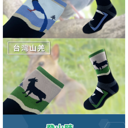
anda (termasuk nama, nombor telefon, atau alamat) kepada Syarikat bagi
Data Peribadi, Pemprosesan, Penggunaan"
tujuan pengumpulan, pemprosesan dan penggunaan data yang
(https://aftee.tw/privacypolicy/
) untuk maklumat lanjut.
diperlukan untuk pengebilan ansuran, termasuk pengesahan,
pengesahan semula dan pembetulan.
Jumlah yang diperakui untuk pengguna kali pertama yang lulus
kelulusan boleh sehingga NT$10,000. Jika pengguna tidak membuat
Untuk terma perkhidmatan penuh, sila rujuk pautan berikut:
pembayaran dalam tempoh tersebut, yuran pembayaran lewat sebanyak
https://oppay.tw/userRule
" target="_blank" class="link revert-
20% setahun akan dikenakan. Pengguna bawah umur dikehendaki
style">https://oppay.tw/userRule
mendapatkan kebenaran daripada ibu bapa atau penjaga yang sah
untuk menggunakan AFTEE.
【Panduan Penggunaan Pembayaran Ansuran Gogo】
1. Perkhidmatan ini disediakan oleh Taiwan Mobile, pengguna telefon
Sila hubungi NP Taiwan Inc. di
cs_tw@netprotections.co.jp
jika anda
mudah alih boleh segera menggunakan tanpa perlu memohon lagi.
mempunyai sebarang kebimbangan mengenai pemprosesan dan
(Hanya untuk nombor langganan peribadi, tidak terbuka untuk syarikat
penggunaan pada data peribadi. Jika anda tidak bersetuju dengan data
dan kad prabayar)
peribadi yang disenaraikan seperti di atas akan dikumpul dan digunakan
2. Pilihan kaedah pembayaran "Pembayaran Ansuran Gogo", selepas
oleh AFTEE, sila jangan gunakan perkhidmatan ini.
pesanan ditubuhkan, akan secara automatik dialihkan ke proses
transaksi Gogo, selepas pengesahan nombor telefon, pilih bilangan
ansuran yang diingini, tarikh akhir pembayaran, dan setelah
mengesahkan pembayaran, transaksi akan selesai.
3. Jumlah kelulusan sebenar, bilangan ansuran dan jumlah bayaran
adalah berdasarkan halaman pengesahan transaksi seterusnya.
4. Dalam masa 30 minit selepas pesanan ditubuhkan, jika tidak pergi
untuk mengesahkan transaksi atau jika tidak lulus semakan, pesanan
akan dibatalkan secara automatik. Jika terdapat situasi "pindah untuk
semakan khusus" yang tidak lulus, ini menunjukkan bahawa sistem