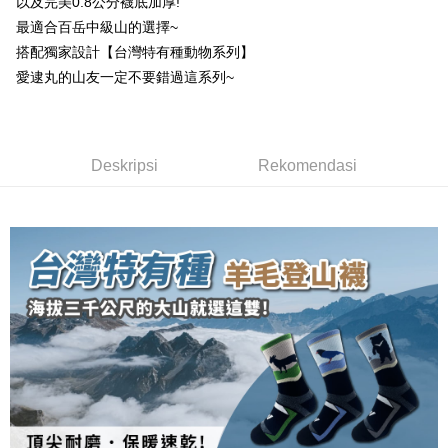
以及完美0.8公分襪底加厚!
Bank
Yuanta Commercial Bank
Bank SinoPac
Taiwan Business Bank
Taichung Commercial
Union Bank of Taiwan
Far Eastern International
Easy Wallet
最適合百岳中級山的選擇~
Taichung Commercial Bank
HSBC Bank (Taiwan) Limited
Bank Komersial E.SUN
DBS Bank
Bank
Bank
搭配獨家設計【台灣特有種動物系列】
Hwatai Bank
Union Bank of Taiwan
Bank Antarabangsa Taishin
Bank CTBC
OP Pay Later
HSBC Bank (Taiwan)
Hwatai Bank
Yuanta Commercial Bank
Bank SinoPac
Far Eastern International Bank
Yuanta Commercial Bank
Syarikat Kad Kredit Rakuten
愛逮丸的山友一定不要錯過這系列~
Limited
Deskripsi
Bank Komersial E.SUN
DBS Bank
Bank SinoPac
Bank Komersial E.SUN
Taiwan
Union Bank of Taiwan
Far Eastern International
Bank Antarabangsa
Bank CTBC
[Terma Penggunaan untuk OP Pay Later]
DBS Bank
Bank Antarabangsa Taishin
AFTEE
Bank
Taishin
Bank CTBC
Syarikat Kad Kredit Rakuten
Perkhidmatan ini disediakan oleh Taiwan Mobile dan tersedia untuk
Deskripsi
Yuanta Commercial Bank
Bank SinoPac
Syarikat Kad Kredit
Taiwan
pengguna Taiwan Mobile tanpa memerlukan permohonan tambahan.
Deskripsi
Rekomendasi
Bank Komersial E.SUN
DBS Bank
Rakuten Taiwan
Pertama, Mengenai Perkhidmatan AFTEE Beli Sekarang Bayar Kemudian
Pemindahan ATM
1. Dengan memilih AFTEE sebagai kaedah pembayaran, mesej
Bank Antarabangsa
Bank CTBC
Jika anda memilih OP Pay Later sebagai kaedah pembayaran, sistem
pengesahan AFTEE akan muncul.
Taishin
akan mengarahkan anda secara automatik ke proses transaksi OP Pay
2. Anda boleh meneruskan pembayaran selepas pengesahan SMS.
Pilihan Penghantaran
Syarikat Kad Kredit
Later selepas pesanan dibuat. Anda perlu mengesahkan nombor telefon
3. Tiada bayaran diperlukan apabila pesanan disahkan. Produk akan
mudah alih anda, memilih bilangan ansuran, dan menetapkan tarikh
Rakuten Taiwan
dihantar ke alamat yang ditetapkan.
全家取貨付款
akhir pembayaran. Transaksi akan dianggap selesai setelah pembayaran
4. Setelah pesanan disahkan, anda akan menerima SMS pembayaran
disahkan.
NT$100/pesanan | Penghantaran percuma untuk pesanan
manakala ahli aplikasi akan menerima pemberitahuan tolak aplikasi
NT$1,000 atau lebih
AFTEE.
Had kredit yang diluluskan, tempoh ansuran yang tersedia, dan yuran
5. Tiada bayaran diperlukan apabila anda menerima produk. Sila buat
yang dikenakan adalah tertakluk kepada maklumat yang dinyatakan
pembayaran di empat kedai serbaneka utama, ATM atau perbankan
付款後全家取貨
pada halaman pengesahan transaksi seterusnya.
dalam talian dengan SMS pembayaran atau pemberitahuan tolak aplikasi
NT$100/pesanan | Penghantaran percuma untuk pesanan
AFTEE.
Jika transaksi tidak disahkan dalam masa 30 minit selepas pesanan
NT$1,000 atau lebih
dibuat, atau jika permohonan gagal dalam proses semakan, pesanan
Sila ambil perhatian bahawa tempoh pembayaran adalah 14 hari. Walau
akan dibatalkan secara automatik. Jika permohonan gagal pada
7-11取貨付款
bagaimanapun, bagi mereka yang telah memuat turun Aplikasi AFTEE
peringkat "semakan manual", ini bermakna kriteria pemarkahan sistem