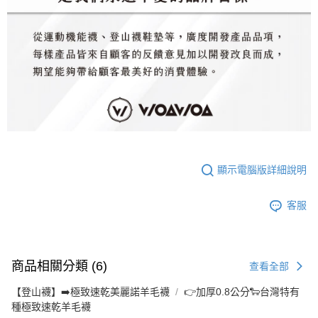
顯示電腦版詳細說明
客服
商品相關分類 (6)
查看全部
【登山襪】➡️極致速乾美麗諾羊毛襪
👉️加厚0.8公分🐑台灣特有
種極致速乾羊毛襪