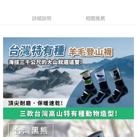
流程，驗證手機門號後，選擇欲分期的期數、繳款截止日，確認付款後即完
【關於「AFTEE先享後付」】
成交易。
ATM付款
AFTEE先享後付是「在收到商品之後才付款」的支付方式。 讓您購物簡單
3.實際核准額度、可分期數及費用金額請依後續交易確認頁面所載為準。
便利好安心！
詳細說明
相關推薦
4.訂單成立30分鐘內，如未前往確認交易或遇審核未通過，訂單將自動取
１．簡單：不需註冊會員、不需綁卡、不需儲值。
運送方式
消。如遇「轉專審核」未通過狀況，表示未達大哥付你分期系統評分，恕無
２．便利：只要手機號碼，簡訊認證，即可結帳。
法說明評估內容。
３．安心：先確認商品／服務後，再付款。
全家取貨付款
【繳款方式說明】
1.分期款項不併入電信帳單，「大哥付你分期」於每月結算日後寄送繳費提
每筆NT$100，滿NT$1,000(含以上)免運費
【「AFTEE先享後付」結帳流程】
醒簡訊。
１．於結帳方式選擇「AFTEE先享後付」後，將跳轉至「AFTEE先享後付」
2.透過簡訊連結打開帳單後，可選擇「超商條碼／台灣大直營門市／銀行轉
付款後全家取貨
結帳頁面，進行簡訊認證並確認金額後，即可完成結帳。
帳／街口支付／iPASS MONEY」等通路繳費。
２．訂單成立數日內，您將收到繳費通知簡訊。
每筆NT$100，滿NT$1,000(含以上)免運費
３．收到繳費通知簡訊後14天內，點擊此簡訊中的連結，可透過四大超商／
【注意事項】
ATM／網路銀行／等多元方式進行付款，方視為交易完成。
7-11取貨付款
1.本服務係由「台灣大哥大股份有限公司」（以下簡稱本公司）所提供，讓
※ 請注意：結帳手續完成當下不需立刻繳費，但若您需要取消訂單，請聯絡
用戶於交易時，得透過本服務購買商品或服務，並由商店將買賣／分期付款
每筆NT$100，滿NT$1,000(含以上)免運費
購買商品的店家。未經商家同意取消之訂單仍視為有效，需透過AFTEE先享
買賣價金債權讓與本公司後，依約使用本公司帳單繳交帳款。
後付繳納相關費用。
2.基於同意付款使用「大哥付你分期」之契約關係目的，商店將以您的個人
付款後7-11取貨
※ 交易是否成功請以「AFTEE先享後付 」之結帳頁面顯示為準，若有關於
資料（包含姓名、電話或地址）提供予台灣大哥大進項蒐集、處理及利用，
是否繳費成功／繳費後需取消欲退款等相關疑問，請聯繫「AFTEE先享後付
每筆NT$100，滿NT$1,000(含以上)免運費
由本公司與您本人進行分期帳單所需資料之確認、核對及更正。
客戶支援中心」
https://netprotections.freshdesk.com/support/home
3.完整用戶服務條款，請詳閱以下連結：
https://oppay.tw/userRule
宅配
【注意事項】
１．透過由恩沛科技股份有限公司提供之「AFTEE先享後付」服務完成之交
每筆NT$100，滿NT$1,000(含以上)免運費
易，需依本服務之必要範圍內提供個人資料，並將交易相關給付款項請求債
權轉讓予恩沛科技股份有限公司。
順豐
查看運費