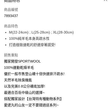
商品特色
信用卡一次付款
商品編號
信用卡分期付款
7893437
3 期 0 利率 每期
NT$320
21家銀行
商品特色
6 期 0 利率 每期
NT$160
21家銀行
合作金庫商業銀行
第一商業銀行
M(22-24cm) ; L(25-28cm) ; XL(28-30cm)
華南商業銀行
彰化商業銀行
12 期 0 利率 每期
NT$80
21家銀行
合作金庫商業銀行
第一商業銀行
100%純羊毛本身高疏水性
上海商業儲蓄銀行
台北富邦商業銀行
華南商業銀行
彰化商業銀行
24 期 0 利率 每期
NT$40
20家銀行
合作金庫商業銀行
第一商業銀行
國泰世華商業銀行
兆豐國際商業銀行
打造極致速乾的舒適穿著感受!
上海商業儲蓄銀行
台北富邦商業銀行
華南商業銀行
彰化商業銀行
臺灣中小企業銀行
台中商業銀行
合作金庫商業銀行
第一商業銀行
超商取貨付款
國泰世華商業銀行
兆豐國際商業銀行
上海商業儲蓄銀行
台北富邦商業銀行
銷售重點
匯豐（台灣）商業銀行
華泰商業銀行
華南商業銀行
彰化商業銀行
臺灣中小企業銀行
台中商業銀行
國泰世華商業銀行
兆豐國際商業銀行
聯邦商業銀行
遠東國際商業銀行
LINE Pay
上海商業儲蓄銀行
台北富邦商業銀行
獨家開發SPORTWOOL
匯豐（台灣）商業銀行
華泰商業銀行
臺灣中小企業銀行
台中商業銀行
元大商業銀行
永豐商業銀行
兆豐國際商業銀行
臺灣中小企業銀行
100%運動乾燥羊毛
聯邦商業銀行
遠東國際商業銀行
匯豐（台灣）商業銀行
華泰商業銀行
Apple Pay
玉山商業銀行
星展（台灣）商業銀行
台中商業銀行
匯豐（台灣）商業銀行
元大商業銀行
永豐商業銀行
優於一般市售登山襪十倍快速排汗疏水!
聯邦商業銀行
遠東國際商業銀行
台新國際商業銀行
中國信託商業銀行
華泰商業銀行
聯邦商業銀行
玉山商業銀行
星展（台灣）商業銀行
悠遊付
天然羊毛除臭機能
元大商業銀行
永豐商業銀行
台灣樂天信用卡公司
遠東國際商業銀行
元大商業銀行
台新國際商業銀行
中國信託商業銀行
玉山商業銀行
星展（台灣）商業銀行
以及完美0.8公分襪底加厚!
永豐商業銀行
玉山商業銀行
台灣樂天信用卡公司
大哥付你分期
台新國際商業銀行
中國信託商業銀行
最適合百岳中級山的選擇~
星展（台灣）商業銀行
台新國際商業銀行
相關說明
台灣樂天信用卡公司
中國信託商業銀行
台灣樂天信用卡公司
搭配獨家設計【台灣特有種動物系列】
【大哥付你分期使用說明】
AFTEE先享後付
愛逮丸的山友一定不要錯過這系列~
1.本服務由台灣大哥大提供，台灣大哥大用戶可立即使用無須另外申請。
2.付款方式選擇「大哥付你分期」，訂單成立後會自動跳轉到大哥付的交易
相關說明