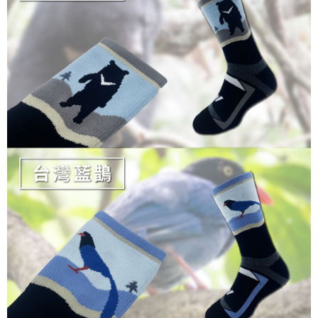
２．關於個人資料處理事宜，請瀏覽以下網址：
https://aftee.tw/terms/#terms3
３．未成年的使用者請事先徵得法定代理人或監護人之同意方可使用
「AFTEE先享後付」，若未經同意申辦者引起之損失，本公司不負相關責
任。
４．使用「AFTEE先享後付」時，將依據個別帳號之用戶狀況，依本公司即
時審查核予不同之上限額度；若仍有額度不足之情形，本公司將視審查結果
請求用戶進行身份認證。
５．嚴禁一人註冊多個帳號或使用他人資訊註冊。若發現惡意使用之情形，
恩沛科技股份有限公司將有權停止該用戶之使用額度並採取法律行動。