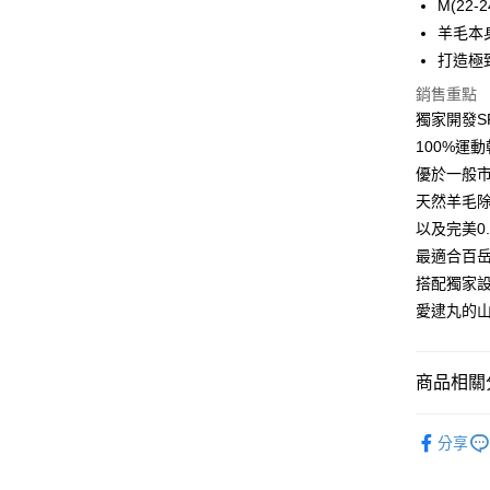
M(22-2
6 期 
合作金
羊毛本
華南商
12 期
打造極
合作金
上海商
華南商
24 期
合作金
銷售重點
國泰世
上海商
華南商
獨家開發S
臺灣中
合作金
超商取貨
國泰世
上海商
匯豐（
100%運
華南商
臺灣中
國泰世
聯邦商
LINE Pay
上海商
優於一般市
匯豐（
臺灣中
元大商
兆豐國
聯邦商
天然羊毛
匯豐（
Apple Pay
玉山商
台中商
元大商
以及完美0
聯邦商
台新國
華泰商
玉山商
悠遊付
元大商
最適合百岳
台灣樂
遠東國
台新國
玉山商
搭配獨家
永豐商
台灣樂
大哥付你
台新國
星展（
愛逮丸的
相關說明
台灣樂
中國信
【大哥付
AFTEE先
1.本服務
2.付款方
相關說明
商品相關分
流程，驗
【關於「A
ATM付款
完成交易
AFTEE
【登山襪】
3.實際核
便利好安
分享
種極致速
4.訂單成
１．簡單
消。如遇
２．便利
長度選擇👉