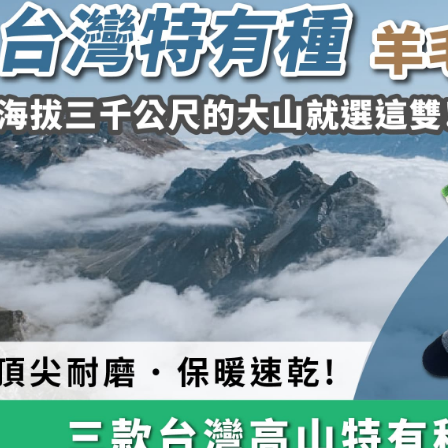
即時審查
結果請求
５．嚴禁
形，恩沛
動。