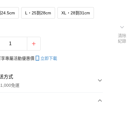
24.5cm
L，25到28cm
XL，28到31cm
清除
紀錄
帳可享專屬活動優惠價
立即下載
送方式
1,000免運
次付款
期付款
0 利率 每期
NT$320
21家銀行