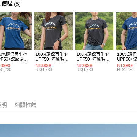
運送方式
無法說明
價購 (5)
３．安心
【繳款方
💼8月父
全家取貨
1.分期款
【「AFT
厚度選擇👉
醒簡訊。
每筆NT$1
１．於結帳
2.透過簡
付」結帳
使用場合挑選
帳／街口支
付款後全
２．訂單
３．收到繳
【登山襪】
每筆NT$1
【注意事
／ATM／
1.本服務
※ 請注意
7-11取貨
用戶於交
絡購買商品
00%環保再生🌱
100%環保再生🌱
100%環保再生🌱
100%環保
款買賣價
先享後付
每筆NT$1
PF50+涼感循環
UPF50+涼感循環
UPF50+涼感循環
UPF50
2.基於同
※ 交易是
風衣【山岳線條
極風衣【山岳線條
極風衣【山岳線條
極風衣【
$999
NT$999
NT$999
NT$999
資料（包
】
款】
款】
款】
是否繳費成
付款後7-1
$1,730
NT$1,730
NT$1,730
NT$1,730
用，由本
付客戶支
每筆NT$1
3.完整用
【注意事
宅配
１．透過由
交易，需
每筆NT$1
求債權轉
說明
相關推薦
２．關於
順豐
https://aft
３．未成
「AFTE
任。
４．使用「