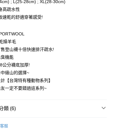
4cm) ; L(25-28cm) ; XL(28-30cm)
0 利率 每期
NT$160
21家銀行
庫商業銀行
第一商業銀行
身高疏水性
業銀行
彰化商業銀行
 0 利率 每期
NT$80
21家銀行
致速乾的舒適穿著感受!
庫商業銀行
第一商業銀行
業儲蓄銀行
台北富邦商業銀行
業銀行
彰化商業銀行
 0 利率 每期
NT$40
20家銀行
庫商業銀行
第一商業銀行
華商業銀行
兆豐國際商業銀行
業儲蓄銀行
台北富邦商業銀行
業銀行
彰化商業銀行
PORTWOOL
小企業銀行
台中商業銀行
庫商業銀行
第一商業銀行
付款
華商業銀行
兆豐國際商業銀行
業儲蓄銀行
台北富邦商業銀行
台灣）商業銀行
華泰商業銀行
動乾燥羊毛
業銀行
彰化商業銀行
小企業銀行
台中商業銀行
華商業銀行
兆豐國際商業銀行
業銀行
遠東國際商業銀行
業儲蓄銀行
台北富邦商業銀行
售登山襪十倍快速排汗疏水!
台灣）商業銀行
華泰商業銀行
小企業銀行
台中商業銀行
業銀行
永豐商業銀行
際商業銀行
臺灣中小企業銀行
業銀行
遠東國際商業銀行
除臭機能
台灣）商業銀行
華泰商業銀行
業銀行
星展（台灣）商業銀行
業銀行
匯豐（台灣）商業銀行
業銀行
永豐商業銀行
.8公分襪底加厚!
業銀行
遠東國際商業銀行
際商業銀行
中國信託商業銀行
業銀行
聯邦商業銀行
業銀行
星展（台灣）商業銀行
業銀行
永豐商業銀行
中級山的選擇~
天信用卡公司
際商業銀行
元大商業銀行
際商業銀行
中國信託商業銀行
業銀行
星展（台灣）商業銀行
設計【台灣特有種動物系列】
業銀行
玉山商業銀行
天信用卡公司
分期
際商業銀行
中國信託商業銀行
台灣）商業銀行
台新國際商業銀行
山友一定不要錯過這系列~
天信用卡公司
託商業銀行
台灣樂天信用卡公司
你分期使用說明】
享後付
由台灣大哥大提供，台灣大哥大用戶可立即使用無須另外申請。
式選擇「大哥付你分期」，訂單成立後會自動跳轉到大哥付的交易
類 (6)
證手機門號後，選擇欲分期的期數、繳款截止日，確認付款後即
FTEE先享後付」】
。
先享後付是「在收到商品之後才付款」的支付方式。 讓您購物簡單
➡️極致速乾美麗諾羊毛襪
👉️加厚0.8公分🐑台灣特有
准額度、可分期數及費用金額請依後續交易確認頁面所載為準。
心！
客服
乾羊毛襪
立30分鐘內，如未前往確認交易或遇審核未通過，訂單將自動取
：不需註冊會員、不需綁卡、不需儲值。
「轉專審核」未通過狀況，表示未達大哥付你分期系統評分，恕
：只要手機號碼，簡訊認證，即可結帳。

◇長度-高筒