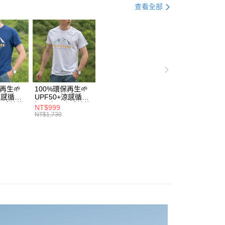
評估內容。
：先確認商品／服務後，再付款。
查看全部
式說明】
親節限定優惠✨
💼羊毛襪系列✨任選5雙8折
付款
項不併入電信帳單，「大哥付你分期」於每月結算日後寄送繳費提
EE先享後付」結帳流程】

●厚度-0.8cm整雙加厚
00，滿NT$1,000(含以上)免運費
方式選擇「AFTEE先享後付」後，將跳轉至「AFTEE先享後
訊連結打開帳單後，可選擇「超商條碼／台灣大直營門市／銀行轉
頁面，進行簡訊認證並確認金額後，即可完成結帳。
👉🏻
▹使用場景-專業百岳中級山
付／iPASS MONEY」等通路繳費。
家取貨
成立數日內，您將收到繳費通知簡訊。
費通知簡訊後14天內，點擊此簡訊中的連結，可透過四大超商
➡️極致速乾美麗諾羊毛襪
🔷美麗諾羊毛襪高筒全品項
00，滿NT$1,000(含以上)免運費
項】
網路銀行／等多元方式進行付款，方視為交易完成。
係由「台灣大哥大股份有限公司」（以下簡稱本公司）所提供，讓
：結帳手續完成當下不需立刻繳費，但若您需要取消訂單，請聯
付款
易時，得透過本服務購買商品或服務，並由商店將買賣／分期付
的店家。未經商家同意取消之訂單仍視為有效，需透過AFTEE
再生🌱
100%環保再生🌱
金債權讓與本公司後，依約使用本公司帳單繳交帳款。
繳納相關費用。
00，滿NT$1,000(含以上)免運費
+涼感循環
UPF50+涼感循環
意付款使用「大哥付你分期」之契約關係目的，商店將以您的個人
否成功請以「AFTEE先享後付 」之結帳頁面顯示為準，若有關於
山岳線條
極風衣【山岳線條
NT$999
含姓名、電話或地址）提供予台灣大哥大進項蒐集、處理及利
款】
功／繳費後需取消欲退款等相關疑問，請聯繫「AFTEE先享後
1取貨
NT$1,730
公司與您本人進行分期帳單所需資料之確認、核對及更正。
援中心」
https://netprotections.freshdesk.com/support/home
00，滿NT$1,000(含以上)免運費
戶服務條款，請詳閱以下連結：
https://oppay.tw/userRule
項】
恩沛科技股份有限公司提供之「AFTEE先享後付」服務完成之
依本服務之必要範圍內提供個人資料，並將交易相關給付款項請
00，滿NT$1,000(含以上)免運費
讓予恩沛科技股份有限公司。
個人資料處理事宜，請瀏覽以下網址：
查看運費
ee.tw/terms/#terms3
年的使用者請事先徵得法定代理人或監護人之同意方可使用
E先享後付」，若未經同意申辦者引起之損失，本公司不負相關責
AFTEE先享後付」時，將依據個別帳號之用戶狀況，依本公司