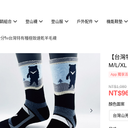
熱銷組合
登山襪
登山服
戶外配件
機能鞋墊
.8公分🐑台灣特有種極致速乾羊毛襪
【台灣
M/L/XL
App 獨享
NT$1,080
NT$9
顏色圖案
台灣山