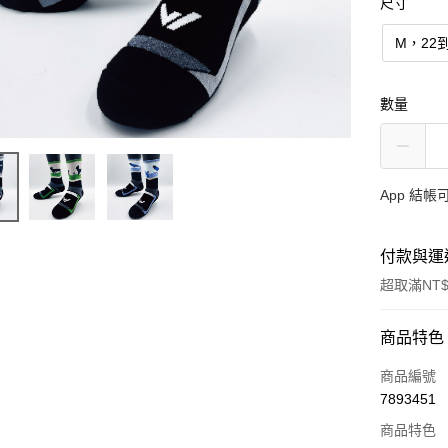
尺寸
M，22到
數量
App 結
付款與運
超取滿NT$
付款方式
商品特色
信用卡一
商品編號
7893451
信用卡分
商品特色
3 期 