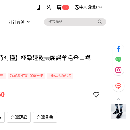
0
中文 (繁體)
好評實測
特有種】極致速乾美麗諾羊毛登山襪 |
活動
超取滿NT$1,000免運
國家/地區配送
60
羌
台灣藍鵲
台灣黑熊