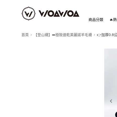
商品分類
🔥
首頁
【登山襪】➡️極致速乾美麗諾羊毛襪
👉️加厚0