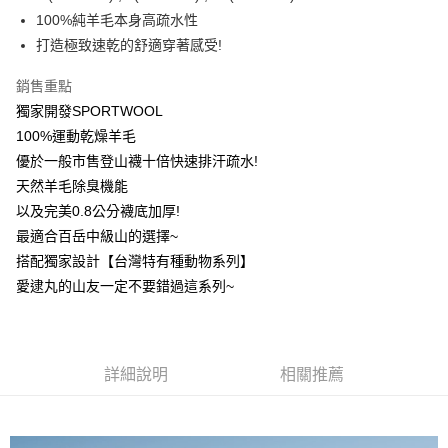
流程，驗證手機門號後，選擇欲分期的期數、繳款截止日，確認付款後即完
【關於「AFTEE先享後付」】
100%純羊毛本身高疏水性
成交易。
ATM付款
AFTEE先享後付是「在收到商品之後才付款」的支付方式。 讓您購物簡單
打造極致速乾的舒適穿著感受!
3.實際核准額度、可分期數及費用金額請依後續交易確認頁面所載為準。
便利好安心！
4.訂單成立30分鐘內，如未前往確認交易或遇審核未通過，訂單將自動取
１．簡單：不需註冊會員、不需綁卡、不需儲值。
運送方式
消。如遇「轉專審核」未通過狀況，表示未達大哥付你分期系統評分，恕無
銷售重點
２．便利：只要手機號碼，簡訊認證，即可結帳。
法說明評估內容。
３．安心：先確認商品／服務後，再付款。
獨家開發SPORTWOOL
全家取貨付款
【繳款方式說明】
1.分期款項不併入電信帳單，「大哥付你分期」於每月結算日後寄送繳費提
100%運動乾燥羊毛
每筆NT$100，滿NT$1,000(含以上)免運費
【「AFTEE先享後付」結帳流程】
醒簡訊。
優於一般市售登山襪十倍快速排汗疏水!
１．於結帳方式選擇「AFTEE先享後付」後，將跳轉至「AFTEE先享後付」
2.透過簡訊連結打開帳單後，可選擇「超商條碼／台灣大直營門市／銀行轉
付款後全家取貨
結帳頁面，進行簡訊認證並確認金額後，即可完成結帳。
天然羊毛除臭機能
帳／街口支付／iPASS MONEY」等通路繳費。
２．訂單成立數日內，您將收到繳費通知簡訊。
每筆NT$100，滿NT$1,000(含以上)免運費
以及完美0.8公分襪底加厚!
３．收到繳費通知簡訊後14天內，點擊此簡訊中的連結，可透過四大超商／
【注意事項】
ATM／網路銀行／等多元方式進行付款，方視為交易完成。
最適合百岳中級山的選擇~
7-11取貨付款
1.本服務係由「台灣大哥大股份有限公司」（以下簡稱本公司）所提供，讓
※ 請注意：結帳手續完成當下不需立刻繳費，但若您需要取消訂單，請聯絡
搭配獨家設計【台灣特有種動物系列】
用戶於交易時，得透過本服務購買商品或服務，並由商店將買賣／分期付款
每筆NT$100，滿NT$1,000(含以上)免運費
購買商品的店家。未經商家同意取消之訂單仍視為有效，需透過AFTEE先享
買賣價金債權讓與本公司後，依約使用本公司帳單繳交帳款。
愛逮丸的山友一定不要錯過這系列~
後付繳納相關費用。
2.基於同意付款使用「大哥付你分期」之契約關係目的，商店將以您的個人
付款後7-11取貨
※ 交易是否成功請以「AFTEE先享後付 」之結帳頁面顯示為準，若有關於
資料（包含姓名、電話或地址）提供予台灣大哥大進項蒐集、處理及利用，
是否繳費成功／繳費後需取消欲退款等相關疑問，請聯繫「AFTEE先享後付
每筆NT$100，滿NT$1,000(含以上)免運費
由本公司與您本人進行分期帳單所需資料之確認、核對及更正。
客戶支援中心」
https://netprotections.freshdesk.com/support/home
3.完整用戶服務條款，請詳閱以下連結：
https://oppay.tw/userRule
宅配
詳細說明
相關推薦
【注意事項】
１．透過由恩沛科技股份有限公司提供之「AFTEE先享後付」服務完成之交
每筆NT$100，滿NT$1,000(含以上)免運費
易，需依本服務之必要範圍內提供個人資料，並將交易相關給付款項請求債
權轉讓予恩沛科技股份有限公司。
順豐
查看運費