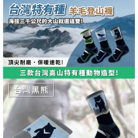
２．關於個人資料處理事宜，請瀏覽以下網址：
https://aftee.tw/terms/#terms3
３．未成年的使用者請事先徵得法定代理人或監護人之同意方可使用
「AFTEE先享後付」，若未經同意申辦者引起之損失，本公司不負相關責
任。
４．使用「AFTEE先享後付」時，將依據個別帳號之用戶狀況，依本公司即
時審查核予不同之上限額度；若仍有額度不足之情形，本公司將視審查結果
請求用戶進行身份認證。
５．嚴禁一人註冊多個帳號或使用他人資訊註冊。若發現惡意使用之情形，
恩沛科技股份有限公司將有權停止該用戶之使用額度並採取法律行動。