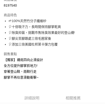
信用卡分期付款
8197540
3 期 0 利率 每期
NT$210
21家銀行
商品特色
6 期 0 利率 每期
NT$105
21家銀行
合作金庫商業銀行
第一商業銀行
🌱100%天然竹分子纖維紗
華南商業銀行
彰化商業銀行
12 期 0 利率 每期
NT$52
21家銀行
合作金庫商業銀行
第一商業銀行
🎈十倍吸汗力，長時間保持腳掌乾爽
上海商業儲蓄銀行
台北富邦商業銀行
華南商業銀行
彰化商業銀行
24 期 0 利率 每期
NT$26
20家銀行
合作金庫商業銀行
第一商業銀行
國泰世華商業銀行
兆豐國際商業銀行
🎈除臭抑菌，挑戰市售除臭效果最好的登山襪!
上海商業儲蓄銀行
台北富邦商業銀行
華南商業銀行
彰化商業銀行
臺灣中小企業銀行
台中商業銀行
合作金庫商業銀行
第一商業銀行
🎈腳尖至腳跟處三倍毛圈家後
超商取貨付款
國泰世華商業銀行
兆豐國際商業銀行
上海商業儲蓄銀行
台北富邦商業銀行
匯豐（台灣）商業銀行
華泰商業銀行
華南商業銀行
彰化商業銀行
臺灣中小企業銀行
台中商業銀行
🎈添加三倍美國杜邦萊卡彈力包覆
國泰世華商業銀行
兆豐國際商業銀行
聯邦商業銀行
遠東國際商業銀行
LINE Pay
上海商業儲蓄銀行
台北富邦商業銀行
匯豐（台灣）商業銀行
華泰商業銀行
臺灣中小企業銀行
台中商業銀行
元大商業銀行
永豐商業銀行
兆豐國際商業銀行
臺灣中小企業銀行
銷售重點
聯邦商業銀行
遠東國際商業銀行
匯豐（台灣）商業銀行
華泰商業銀行
Apple Pay
玉山商業銀行
星展（台灣）商業銀行
台中商業銀行
匯豐（台灣）商業銀行
元大商業銀行
永豐商業銀行
【獨家】襪底四向止滑設計
聯邦商業銀行
遠東國際商業銀行
台新國際商業銀行
中國信託商業銀行
華泰商業銀行
聯邦商業銀行
玉山商業銀行
星展（台灣）商業銀行
悠遊付
全方位提升腳掌抓地力!
元大商業銀行
永豐商業銀行
台灣樂天信用卡公司
遠東國際商業銀行
元大商業銀行
台新國際商業銀行
中國信託商業銀行
玉山商業銀行
星展（台灣）商業銀行
穿著登山鞋、雨鞋行走
永豐商業銀行
玉山商業銀行
台灣樂天信用卡公司
大哥付你分期
台新國際商業銀行
中國信託商業銀行
腳掌不再任意滑動衝擊~
星展（台灣）商業銀行
台新國際商業銀行
相關說明
台灣樂天信用卡公司
中國信託商業銀行
台灣樂天信用卡公司
【大哥付你分期使用說明】
AFTEE先享後付
1.本服務由台灣大哥大提供，台灣大哥大用戶可立即使用無須另外申請。
2.付款方式選擇「大哥付你分期」，訂單成立後會自動跳轉到大哥付的交易
相關說明
流程，驗證手機門號後，選擇欲分期的期數、繳款截止日，確認付款後即完
詳細說明
相關推薦
【關於「AFTEE先享後付」】
成交易。
ATM付款
AFTEE先享後付是「在收到商品之後才付款」的支付方式。 讓您購物簡單