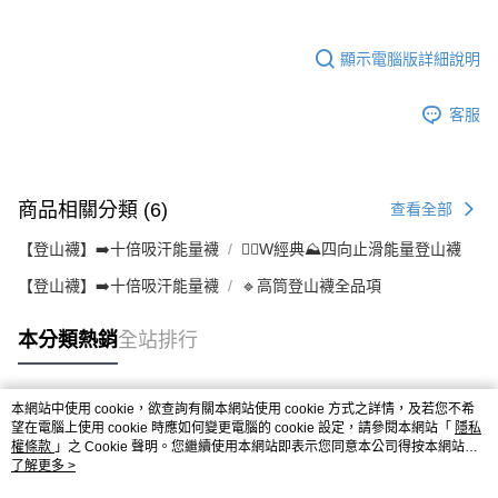
顯示電腦版詳細說明
客服
商品相關分類 (6)
查看全部
【登山襪】➡️十倍吸汗能量襪
👉🏻W經典⛰️四向止滑能量登山襪
【登山襪】➡️十倍吸汗能量襪
🔹高筒登山襪全品項
本分類熱銷
全站排行
本網站中使用 cookie，欲查詢有關本網站使用 cookie 方式之詳情，及若您不希
熱門標籤
望在電腦上使用 cookie 時應如何變更電腦的 cookie 設定，請參閱本網站「
隱私
權條款
」之 Cookie 聲明。您繼續使用本網站即表示您同意本公司得按本網站使
用條款之 Cookie 聲明使用 cookie。
了解更多 >