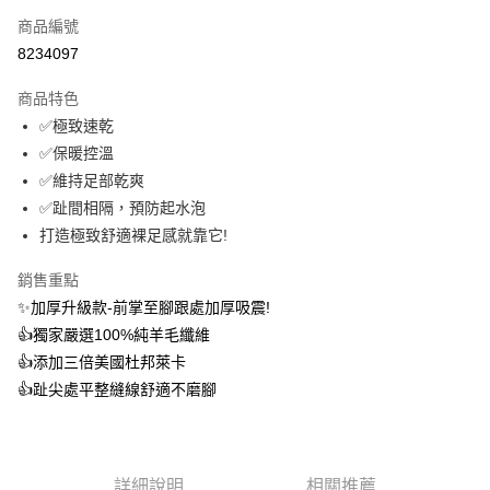
商品編號
信用卡分期付款
8234097
3 期 0 利率 每期
NT$330
21家銀行
商品特色
6 期 0 利率 每期
NT$165
21家銀行
合作金庫商業銀行
第一商業銀行
✅極致速乾
華南商業銀行
彰化商業銀行
12 期 0 利率 每期
NT$82
21家銀行
合作金庫商業銀行
第一商業銀行
✅保暖控溫
上海商業儲蓄銀行
台北富邦商業銀行
華南商業銀行
彰化商業銀行
24 期 0 利率 每期
NT$41
20家銀行
合作金庫商業銀行
第一商業銀行
國泰世華商業銀行
兆豐國際商業銀行
✅維持足部乾爽
上海商業儲蓄銀行
台北富邦商業銀行
華南商業銀行
彰化商業銀行
臺灣中小企業銀行
台中商業銀行
合作金庫商業銀行
第一商業銀行
✅趾間相隔，預防起水泡
超商取貨付款
國泰世華商業銀行
兆豐國際商業銀行
上海商業儲蓄銀行
台北富邦商業銀行
匯豐（台灣）商業銀行
華泰商業銀行
華南商業銀行
彰化商業銀行
臺灣中小企業銀行
台中商業銀行
打造極致舒適裸足感就靠它!
國泰世華商業銀行
兆豐國際商業銀行
聯邦商業銀行
遠東國際商業銀行
LINE Pay
上海商業儲蓄銀行
台北富邦商業銀行
匯豐（台灣）商業銀行
華泰商業銀行
臺灣中小企業銀行
台中商業銀行
元大商業銀行
永豐商業銀行
兆豐國際商業銀行
臺灣中小企業銀行
銷售重點
聯邦商業銀行
遠東國際商業銀行
匯豐（台灣）商業銀行
華泰商業銀行
Apple Pay
玉山商業銀行
星展（台灣）商業銀行
台中商業銀行
匯豐（台灣）商業銀行
元大商業銀行
永豐商業銀行
✨加厚升級款-前掌至腳跟處加厚吸震!
聯邦商業銀行
遠東國際商業銀行
台新國際商業銀行
中國信託商業銀行
華泰商業銀行
聯邦商業銀行
玉山商業銀行
星展（台灣）商業銀行
悠遊付
👍️獨家嚴選100%純羊毛纖維
元大商業銀行
永豐商業銀行
台灣樂天信用卡公司
遠東國際商業銀行
元大商業銀行
台新國際商業銀行
中國信託商業銀行
玉山商業銀行
星展（台灣）商業銀行
👍️添加三倍美國杜邦萊卡
永豐商業銀行
玉山商業銀行
台灣樂天信用卡公司
大哥付你分期
台新國際商業銀行
中國信託商業銀行
👍️趾尖處平整縫線舒適不磨腳
星展（台灣）商業銀行
台新國際商業銀行
相關說明
台灣樂天信用卡公司
中國信託商業銀行
台灣樂天信用卡公司
【大哥付你分期使用說明】
AFTEE先享後付
1.本服務由台灣大哥大提供，台灣大哥大用戶可立即使用無須另外申請。
2.付款方式選擇「大哥付你分期」，訂單成立後會自動跳轉到大哥付的交易
相關說明
流程，驗證手機門號後，選擇欲分期的期數、繳款截止日，確認付款後即完
詳細說明
相關推薦