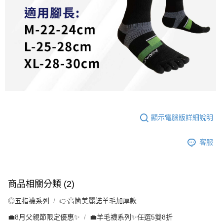
顯示電腦版詳細說明
客服
商品相關分類 (2)
◎五指襪系列
👉️高筒美麗諾羊毛加厚款
💼8月父親節限定優惠✨
💼羊毛襪系列✨任選5雙8折