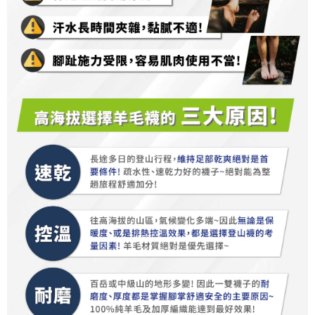
https://aftee.tw/terms/#terms3
３．未成年的使用者請事先徵得法定代理人或監護人之同意方可使用
順豐
查看運費
「AFTEE先享後付」，若未經同意申辦者引起之損失，本公司不負相關責
任。
４．使用「AFTEE先享後付」時，將依據個別帳號之用戶狀況，依本公司即
時審查核予不同之上限額度；若仍有額度不足之情形，本公司將視審查結果
請求用戶進行身份認證。
５．嚴禁一人註冊多個帳號或使用他人資訊註冊。若發現惡意使用之情形，
恩沛科技股份有限公司將有權停止該用戶之使用額度並採取法律行動。