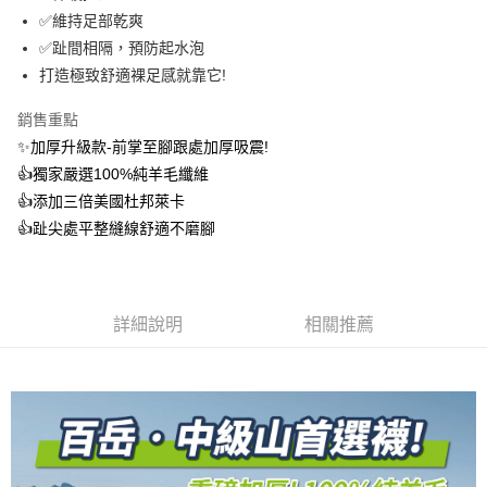
成交易。
ATM付款
AFTEE先享後付是「在收到商品之後才付款」的支付方式。 讓您購物簡單
✅維持足部乾爽
3.實際核准額度、可分期數及費用金額請依後續交易確認頁面所載為準。
便利好安心！
4.訂單成立30分鐘內，如未前往確認交易或遇審核未通過，訂單將自動取
✅趾間相隔，預防起水泡
１．簡單：不需註冊會員、不需綁卡、不需儲值。
運送方式
消。如遇「轉專審核」未通過狀況，表示未達大哥付你分期系統評分，恕無
２．便利：只要手機號碼，簡訊認證，即可結帳。
打造極致舒適裸足感就靠它!
法說明評估內容。
３．安心：先確認商品／服務後，再付款。
全家取貨付款
【繳款方式說明】
1.分期款項不併入電信帳單，「大哥付你分期」於每月結算日後寄送繳費提
銷售重點
每筆NT$100，滿NT$1,000(含以上)免運費
【「AFTEE先享後付」結帳流程】
醒簡訊。
✨加厚升級款-前掌至腳跟處加厚吸震!
１．於結帳方式選擇「AFTEE先享後付」後，將跳轉至「AFTEE先享後付」
2.透過簡訊連結打開帳單後，可選擇「超商條碼／台灣大直營門市／銀行轉
付款後全家取貨
結帳頁面，進行簡訊認證並確認金額後，即可完成結帳。
👍️獨家嚴選100%純羊毛纖維
帳／街口支付／iPASS MONEY」等通路繳費。
２．訂單成立數日內，您將收到繳費通知簡訊。
每筆NT$100，滿NT$1,000(含以上)免運費
👍️添加三倍美國杜邦萊卡
３．收到繳費通知簡訊後14天內，點擊此簡訊中的連結，可透過四大超商／
【注意事項】
ATM／網路銀行／等多元方式進行付款，方視為交易完成。
👍️趾尖處平整縫線舒適不磨腳
7-11取貨付款
1.本服務係由「台灣大哥大股份有限公司」（以下簡稱本公司）所提供，讓
※ 請注意：結帳手續完成當下不需立刻繳費，但若您需要取消訂單，請聯絡
用戶於交易時，得透過本服務購買商品或服務，並由商店將買賣／分期付款
每筆NT$100，滿NT$1,000(含以上)免運費
購買商品的店家。未經商家同意取消之訂單仍視為有效，需透過AFTEE先享
買賣價金債權讓與本公司後，依約使用本公司帳單繳交帳款。
後付繳納相關費用。
2.基於同意付款使用「大哥付你分期」之契約關係目的，商店將以您的個人
付款後7-11取貨
※ 交易是否成功請以「AFTEE先享後付 」之結帳頁面顯示為準，若有關於
資料（包含姓名、電話或地址）提供予台灣大哥大進項蒐集、處理及利用，
是否繳費成功／繳費後需取消欲退款等相關疑問，請聯繫「AFTEE先享後付
詳細說明
相關推薦
每筆NT$100，滿NT$1,000(含以上)免運費
由本公司與您本人進行分期帳單所需資料之確認、核對及更正。
客戶支援中心」
https://netprotections.freshdesk.com/support/home
3.完整用戶服務條款，請詳閱以下連結：
https://oppay.tw/userRule
宅配
【注意事項】
１．透過由恩沛科技股份有限公司提供之「AFTEE先享後付」服務完成之交
每筆NT$100，滿NT$1,000(含以上)免運費
易，需依本服務之必要範圍內提供個人資料，並將交易相關給付款項請求債
權轉讓予恩沛科技股份有限公司。
宅配(離島)
２．關於個人資料處理事宜，請瀏覽以下網址：
每筆NT$135，滿NT$1,500(含以上)免運費
https://aftee.tw/terms/#terms3