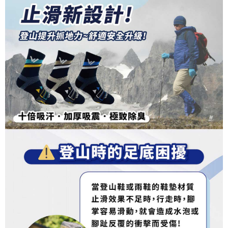
Bank
Yuanta Commercial Bank
Bank SinoPac
Taiwan Business Bank
Taichung Commercial
Union Bank of Taiwan
Far Eastern International
Easy Wallet
Taichung Commercial Bank
HSBC Bank (Taiwan) Limited
Bank Komersial E.SUN
DBS Bank
Bank
Bank
Hwatai Bank
Union Bank of Taiwan
Bank Antarabangsa Taishin
Bank CTBC
OP Pay Later
HSBC Bank (Taiwan)
Hwatai Bank
Yuanta Commercial Bank
Bank SinoPac
Far Eastern International Bank
Yuanta Commercial Bank
Syarikat Kad Kredit Rakuten
Limited
Deskripsi
Bank Komersial E.SUN
DBS Bank
Bank SinoPac
Bank Komersial E.SUN
Taiwan
Union Bank of Taiwan
Far Eastern International
Bank Antarabangsa
Bank CTBC
[Terma Penggunaan untuk OP Pay Later]
DBS Bank
Bank Antarabangsa Taishin
AFTEE
Bank
Taishin
Bank CTBC
Syarikat Kad Kredit Rakuten
Perkhidmatan ini disediakan oleh Taiwan Mobile dan tersedia untuk
Deskripsi
Yuanta Commercial Bank
Bank SinoPac
Syarikat Kad Kredit
Taiwan
pengguna Taiwan Mobile tanpa memerlukan permohonan tambahan.
Bank Komersial E.SUN
DBS Bank
Rakuten Taiwan
Pertama, Mengenai Perkhidmatan AFTEE Beli Sekarang Bayar Kemudian
Pemindahan ATM
1. Dengan memilih AFTEE sebagai kaedah pembayaran, mesej
Bank Antarabangsa
Bank CTBC
Jika anda memilih OP Pay Later sebagai kaedah pembayaran, sistem
pengesahan AFTEE akan muncul.
Taishin
akan mengarahkan anda secara automatik ke proses transaksi OP Pay
2. Anda boleh meneruskan pembayaran selepas pengesahan SMS.
Pilihan Penghantaran
Syarikat Kad Kredit
Later selepas pesanan dibuat. Anda perlu mengesahkan nombor telefon
3. Tiada bayaran diperlukan apabila pesanan disahkan. Produk akan
mudah alih anda, memilih bilangan ansuran, dan menetapkan tarikh
Rakuten Taiwan
dihantar ke alamat yang ditetapkan.
全家取貨付款
akhir pembayaran. Transaksi akan dianggap selesai setelah pembayaran
4. Setelah pesanan disahkan, anda akan menerima SMS pembayaran
disahkan.
NT$100/pesanan | Penghantaran percuma untuk pesanan
manakala ahli aplikasi akan menerima pemberitahuan tolak aplikasi
NT$1,000 atau lebih
AFTEE.
Had kredit yang diluluskan, tempoh ansuran yang tersedia, dan yuran
5. Tiada bayaran diperlukan apabila anda menerima produk. Sila buat
yang dikenakan adalah tertakluk kepada maklumat yang dinyatakan
pembayaran di empat kedai serbaneka utama, ATM atau perbankan
付款後全家取貨
pada halaman pengesahan transaksi seterusnya.
dalam talian dengan SMS pembayaran atau pemberitahuan tolak aplikasi
NT$100/pesanan | Penghantaran percuma untuk pesanan
AFTEE.
Jika transaksi tidak disahkan dalam masa 30 minit selepas pesanan
NT$1,000 atau lebih
dibuat, atau jika permohonan gagal dalam proses semakan, pesanan
Sila ambil perhatian bahawa tempoh pembayaran adalah 14 hari. Walau
akan dibatalkan secara automatik. Jika permohonan gagal pada
7-11取貨付款
bagaimanapun, bagi mereka yang telah memuat turun Aplikasi AFTEE
peringkat "semakan manual", ini bermakna kriteria pemarkahan sistem