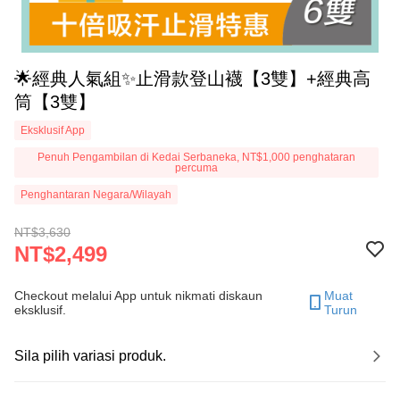
🌟經典人氣組✨止滑款登山襪【3雙】+經典高
筒【3雙】
Eksklusif App
Penuh Pengambilan di Kedai Serbaneka, NT$1,000 penghataran
percuma
Penghantaran Negara/Wilayah
NT$3,630
NT$2,499
Checkout melalui App untuk nikmati diskaun
Muat
eksklusif.
Turun
Sila pilih variasi produk.