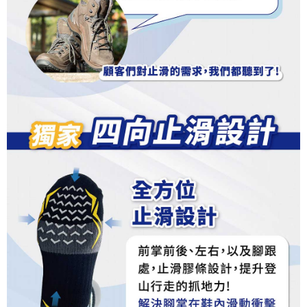
dan mendaftar sebagai ahli AFTEE boleh menikmati tempoh pembayaran
NT$100/pesanan | Penghantaran percuma untuk pesanan
tidak dipenuhi; butiran penilaian khusus tidak akan didedahkan.
sehingga 45 hari.
NT$1,000 atau lebih
[Arahan Pembayaran]
Tempoh pembayaran dikira dari masa kedai meminta pembayaran anda,
付款後7-11取貨
ditambah dengan bilangan hari yang boleh dilanjutkan oleh AFTEE. Anda
Pembayaran ansuran melalui OP Pay Later akan dibilkan secara
boleh melanjutkan tempoh pembayaran anda sebelum anda menerima
NT$100/pesanan | Penghantaran percuma untuk pesanan
berasingan dan tidak termasuk dalam bil telekom anda. SMS peringatan
pesanan. Walau bagaimanapun, tiada jaminan bahawa anda boleh
pembayaran akan dihantar selepas kitaran bil bulanan.
NT$1,000 atau lebih
menerima pesanan anda semasa tempoh pembayaran (cth.: produk
prapesanan atau produk yang mungkin mengambil masa yang lebih
Selepas mengakses bil melalui pautan dalam SMS, anda boleh
宅配
lama untuk dihantar). Oleh itu, anda dikehendaki membuat pembayaran
menyelesaikan pembayaran anda melalui salah satu saluran berikut: kod
kepada AFTEE dalam tempoh sama ada anda menerima pesanan.
NT$100/pesanan | Penghantaran percuma untuk pesanan
bar kedai serbaneka, kedai runcit Taiwan Mobile, pemindahan bank,
JKOPay, atau iPASS MONEY.
NT$1,000 atau lebih
Kedua, Sekatan Pembayaran
1. Jumlah yang diperakui untuk pengguna kali pertama boleh sehingga
[Nota Penting]
順豐
Kadar Penghantaran
NT$10,000. Amaun diperakui sebenar yang diluluskan akan berdasarkan
keputusan pensijilan dan semakan oleh AFTEE.
Perkhidmatan ini disediakan oleh Taiwan Mobile Co., Ltd. (“Syarikat”),
2. Amaun perbelanjaan minimum mestilah lebih besar daripada NT$20.
yang membolehkan pelanggan membeli barangan atau perkhidmatan
3. Pada masa ini hanya tersedia untuk ahli Taiwan.
melalui perkhidmatan ini pada masa transaksi. Hasil daripada pembelian
atau pembayaran ansuran akan dipindahkan oleh peniaga kepada
Ketiga, Syarat Perkhidmatan
Syarikat, dan pelanggan hendaklah membuat pembayaran mengikut
Perkhidmatan AFTEE Beli Sekarang Bayar Kemudian disediakan oleh NP
perjanjian menggunakan sistem bil Syarikat.
Taiwan, Inc. dan AFTEE akan membuat bil kepada pengguna. AFTEE
akan menggunakan data peribadi yang dikumpul (termasuk nama
Untuk memenuhi hubungan kontrak yang terjalin melalui persetujuan
pembeli, no. telefon, nama penerima, no. telefon, alamat penerima) untuk
penggunaan OP Pay Later, peniaga akan memberikan maklumat peribadi
penggunaan perkhidmatan. Sila rujuk kepada "Penyata Pengumpulan