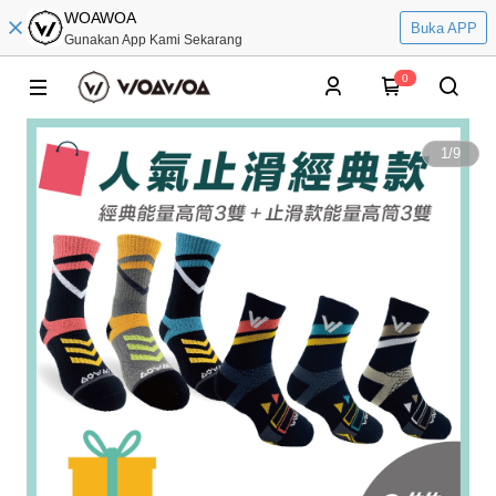
WOAWOA
Buka APP
Gunakan App Kami Sekarang
0
1
/
9