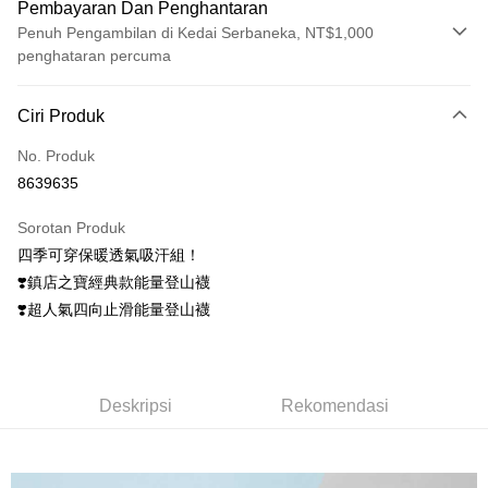
Pembayaran Dan Penghantaran
Penuh Pengambilan di Kedai Serbaneka, NT$1,000
penghataran percuma
Kaedah Pembayaran
Ciri Produk
Kad Kredit (Bayaran Penuh)
No. Produk
Ansuran Kad Kredit
8639635
3 ansuran pada kadar faedah 0,
NT$833
setiap ansuran
Sorotan Produk
21 Bank
6 ansuran pada kadar faedah 0,
NT$416
setiap
Taiwan Cooperative Bank
Bank Komersial Pertama
四季可穿保暖透氣吸汗組！
Hua Nan Commercial
Chang Hwa Commercial
ansuran
21 Bank
Bank
Bank
❣️鎮店之寶經典款能量登山襪
12 ansuran pada kadar faedah 0,
NT$208
setiap ansuran
Taiwan Cooperative Bank
Bank Komersial Pertama
The Shanghai
Bank Komersial Taipei
❣️超人氣四向止滑能量登山襪
Hua Nan Commercial Bank
Chang Hwa Commercial Bank
21 Bank
24 ansuran pada kadar faedah 0,
NT$104
setiap
Taiwan Cooperative Bank
Bank Komersial Pertama
Commercial & Savings
Fubon
The Shanghai Commercial &
Bank Komersial Taipei Fubon
Hua Nan Commercial
Chang Hwa Commercial
ansuran
Bank
20 Bank
Savings Bank
Bank
Bank
Bank Cathay United
Mega International
Taiwan Cooperative Bank
Bank Komersial Pertama
Bank Cathay United
Mega International Commercial
Pengambilan di Kedai Serbaneka
The Shanghai
Bank Komersial Taipei
Commercial Bank
Deskripsi
Rekomendasi
Hua Nan Commercial Bank
Chang Hwa Commercial Bank
Bank
Commercial & Savings
Fubon
Taiwan Business Bank
Taichung Commercial
LINE Pay
The Shanghai Commercial &
Bank Komersial Taipei Fubon
Taiwan Business Bank
Taichung Commercial Bank
Bank
Bank
Savings Bank
HSBC Bank (Taiwan) Limited
Hwatai Bank
Bank Cathay United
Mega International
HSBC Bank (Taiwan)
Hwatai Bank
Apple Pay
Mega International Commercial
Taiwan Business Bank
Union Bank of Taiwan
Far Eastern International Bank
Commercial Bank
Limited