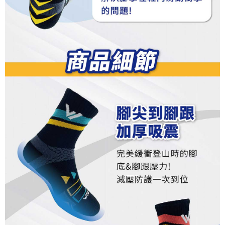
anda (termasuk nama, nombor telefon, atau alamat) kepada Syarikat bagi
Data Peribadi, Pemprosesan, Penggunaan"
tujuan pengumpulan, pemprosesan dan penggunaan data yang
(https://aftee.tw/privacypolicy/
) untuk maklumat lanjut.
diperlukan untuk pengebilan ansuran, termasuk pengesahan,
pengesahan semula dan pembetulan.
Jumlah yang diperakui untuk pengguna kali pertama yang lulus
kelulusan boleh sehingga NT$10,000. Jika pengguna tidak membuat
Untuk terma perkhidmatan penuh, sila rujuk pautan berikut:
pembayaran dalam tempoh tersebut, yuran pembayaran lewat sebanyak
https://oppay.tw/userRule
" target="_blank" class="link revert-
20% setahun akan dikenakan. Pengguna bawah umur dikehendaki
style">https://oppay.tw/userRule
mendapatkan kebenaran daripada ibu bapa atau penjaga yang sah
untuk menggunakan AFTEE.
【Panduan Penggunaan Pembayaran Ansuran Gogo】
1. Perkhidmatan ini disediakan oleh Taiwan Mobile, pengguna telefon
Sila hubungi NP Taiwan Inc. di
cs_tw@netprotections.co.jp
jika anda
mudah alih boleh segera menggunakan tanpa perlu memohon lagi.
mempunyai sebarang kebimbangan mengenai pemprosesan dan
(Hanya untuk nombor langganan peribadi, tidak terbuka untuk syarikat
penggunaan pada data peribadi. Jika anda tidak bersetuju dengan data
dan kad prabayar)
peribadi yang disenaraikan seperti di atas akan dikumpul dan digunakan
2. Pilihan kaedah pembayaran "Pembayaran Ansuran Gogo", selepas
oleh AFTEE, sila jangan gunakan perkhidmatan ini.
pesanan ditubuhkan, akan secara automatik dialihkan ke proses
transaksi Gogo, selepas pengesahan nombor telefon, pilih bilangan
ansuran yang diingini, tarikh akhir pembayaran, dan setelah
mengesahkan pembayaran, transaksi akan selesai.
3. Jumlah kelulusan sebenar, bilangan ansuran dan jumlah bayaran
adalah berdasarkan halaman pengesahan transaksi seterusnya.
4. Dalam masa 30 minit selepas pesanan ditubuhkan, jika tidak pergi
untuk mengesahkan transaksi atau jika tidak lulus semakan, pesanan
akan dibatalkan secara automatik. Jika terdapat situasi "pindah untuk
semakan khusus" yang tidak lulus, ini menunjukkan bahawa sistem