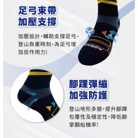
penilaian tidak mencukupi, tiada penjelasan mengenai kandungan
penilaian boleh diberikan.
【Penerangan Kaedah Pembayaran】
1. Pembayaran ansuran tidak digabungkan dalam bil telekomunikasi,
"Pembayaran Ansuran Gogo" akan menghantar SMS peringatan
pembayaran selepas tarikh penyelesaian bulanan.
2. Melalui pautan SMS untuk membuka bil, anda boleh memilih untuk
membayar melalui "Kod bar kedai serbaneka / Kedai rasmi Taiwan
Mobile / Pemindahan bank / Pembayaran J街口 / iPASS MONEY" dan
saluran lain.
【Nota Penting】
1. Perkhidmatan ini disediakan oleh "Taiwan Mobile Co., Ltd." untuk
membolehkan pengguna membeli produk atau perkhidmatan melalui
perkhidmatan ini semasa transaksi, dan kedai akan menyerahkan hak
tuntutan harga jual/beli ansuran kepada syarikat ini untuk membayar bil
menggunakan bil syarikat ini.
2. Berdasarkan tujuan kontrak persetujuan pembayaran menggunakan
"Pembayaran Ansuran Gogo", kedai akan memberikan maklumat peribadi
anda (termasuk nama, telefon atau alamat) kepada Taiwan Mobile untuk
pengumpulan, pemprosesan dan penggunaan, untuk pengesahan,
semakan dan pembetulan data yang diperlukan untuk bil ansuran oleh
Taiwan Mobile.
3. Sila baca syarat perkhidmatan pengguna secara lengkap melalui