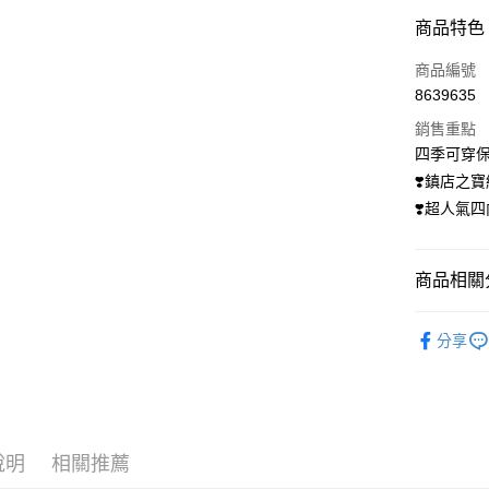
付款方式
商品特色
信用卡一
商品編號
8639635
信用卡分
銷售重點
3 期 
四季可穿
6 期 
合作金
❣️鎮店之
華南商
12 期
❣️超人氣
合作金
上海商
華南商
24 期
合作金
國泰世
上海商
華南商
臺灣中
合作金
超商取貨
國泰世
商品相關分
上海商
匯豐（
華南商
臺灣中
國泰世
聯邦商
LINE Pay
上海商
【登山襪】
匯豐（
臺灣中
元大商
分享
兆豐國
聯邦商
匯豐（
Apple Pay
玉山商
台中商
元大商
聯邦商
台新國
華泰商
玉山商
悠遊付
元大商
台灣樂
遠東國
台新國
玉山商
永豐商
台灣樂
大哥付你
台新國
星展（
說明
相關推薦
相關說明
台灣樂
中國信
【大哥付