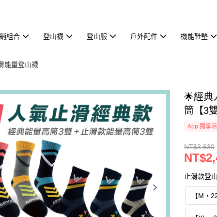
熱銷組合
登山襪
登山服
戶外配件
機能鞋墊
向止滑能量登山襪
🌟經
筒【3
App 獨享
NT$3,630
NT$2,
止滑款登山
【M，2