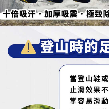
交易，需
每筆NT$1
求債權轉
２．關於
順豐
https://aft
３．未成
「AFTE
任。
４．使用「
即時審查
結果請求
５．嚴禁
形，恩沛
動。