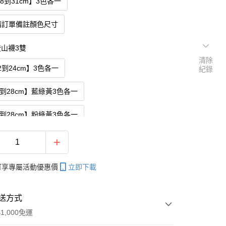
28到31cm】3色各一
請訂單備註顏色尺寸
山襪3雙
清除
2到24cm】3色各一
紀錄
5到28cm】藍綠黃3色各一
5到28cm】粉綠黃3色各一
28到31cm】3色各一
請訂單備註顏色尺寸
帳可享專屬活動優惠價
立即下載
送方式
1,000免運