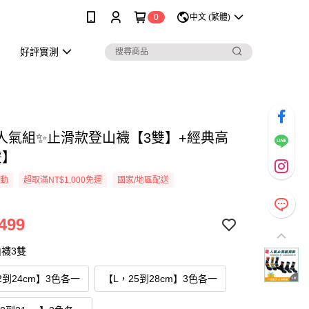
0
中文 (繁體)
好評實測
典人氣組✨止滑款登山襪【3雙】+經典高
雙】
活動
超取滿NT$1,000免運
國家/地區配送
499
襪3雙
2到24cm】3色各一
【L，25到28cm】3色各一