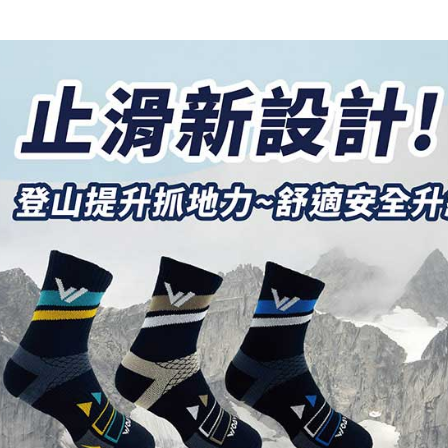
AFTEE先
1.本服務
2.付款方
相關說明
流程，驗
【關於「A
ATM付款
完成交易
AFTEE
3.實際核
便利好安
4.訂單成
１．簡單
消。如遇
２．便利
運送方式
無法說明
３．安心
【繳款方
全家取貨
1.分期款
【「AFT
醒簡訊。
每筆NT$1
１．於結帳
2.透過簡
付」結帳
帳／街口支
付款後全
２．訂單
３．收到繳
每筆NT$1
【注意事
／ATM／
1.本服務
※ 請注意
7-11取貨
用戶於交
絡購買商品
款買賣價
先享後付
每筆NT$1
2.基於同
※ 交易是
資料（包
是否繳費成
付款後7-1
用，由本
付客戶支
每筆NT$1
3.完整用
【注意事
宅配
１．透過由