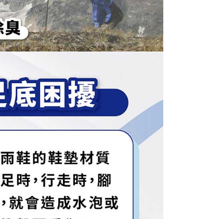
依本服務之必要範圍內提供個人資料，並將交易相關給付款項請
00，滿NT$1,000(含以上)免運費
讓予恩沛科技股份有限公司。
個人資料處理事宜，請瀏覽以下網址：
查看運費
ee.tw/terms/#terms3
年的使用者請事先徵得法定代理人或監護人之同意方可使用
E先享後付」，若未經同意申辦者引起之損失，本公司不負相關責
AFTEE先享後付」時，將依據個別帳號之用戶狀況，依本公司
核予不同之上限額度；若仍有額度不足之情形，本公司將視審查
用戶進行身份認證。
一人註冊多個帳號或使用他人資訊註冊。若發現惡意使用之情
科技股份有限公司將有權停止該用戶之使用額度並採取法律行