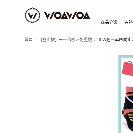
商品分類
🔥
首頁
【登山襪】➡️十倍吸汗能量襪
👉🏻W經典⛰️四