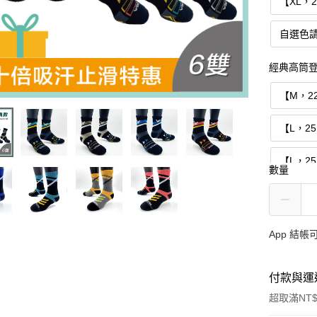
【XL，
自選色
經典高筒登
【M，2
【L，2
【L，2
數量
【XL，
自選色
App 結
付款與運
超取滿NT$