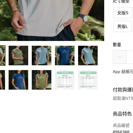
尺寸版型
女版S
男版L
數量
App 結
付款與運
超取滿NT$
付款方式
商品特色
信用卡一
商品編號
8956388