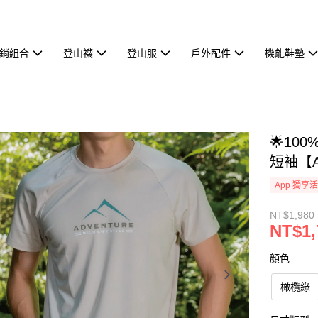
熱銷組合
登山襪
登山服
戶外配件
機能鞋墊
🌟10
短袖【A
App 獨享
NT$1,980
NT$1,
顏色
橄欖綠