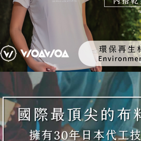
「AFTE
任。
４．使用「
即時審查
結果請求
５．嚴禁
形，恩沛
動。