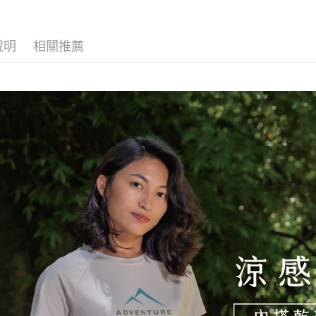
便利好安
4.訂單成
１．簡單
💼8月父
消。如遇
２．便利
感服飾系
運送方式
無法說明
３．安心
說明
相關推薦
【繳款方
全家取貨
1.分期款
【「AFT
醒簡訊。
每筆NT$1
１．於結帳
2.透過簡
付」結帳
帳／街口支
付款後全
２．訂單
３．收到繳
每筆NT$1
【注意事
／ATM／
1.本服務
※ 請注意
7-11取貨
用戶於交
絡購買商品
款買賣價
先享後付
每筆NT$1
2.基於同
※ 交易是
資料（包
是否繳費成
付款後7-1
用，由本
付客戶支
每筆NT$1
3.完整用
【注意事
宅配
１．透過由
交易，需
每筆NT$1
求債權轉
２．關於
順豐
https://aft
３．未成