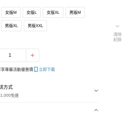
女版M
女版L
女版XL
男版M
男版XL
男版XXL
清除
紀錄
帳可享專屬活動優惠價
立即下載
送方式
1,000免運
次付款