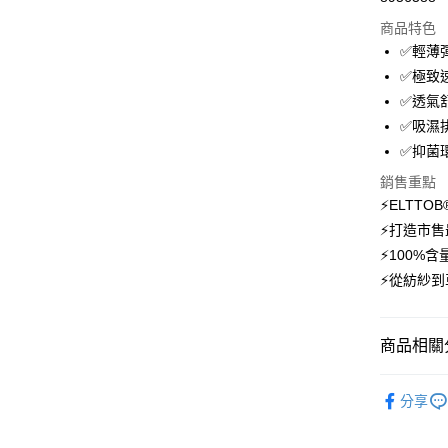
信用卡分
商品特色
3 期 
✅輕薄
6 期 
合作金
✅極致
華南商
12 期
✅透氣
合作金
上海商
華南商
✅吸濕
24 期
合作金
國泰世
上海商
✅抑菌
華南商
臺灣中
合作金
超商取貨
國泰世
上海商
匯豐（
華南商
銷售重點
臺灣中
國泰世
聯邦商
LINE Pay
上海商
⚡ELTT
匯豐（
臺灣中
元大商
兆豐國
聯邦商
⚡打造市售
匯豐（
Apple Pay
玉山商
台中商
元大商
⚡100%
聯邦商
台新國
華泰商
玉山商
悠遊付
元大商
⚡從紡紗到
台灣樂
遠東國
台新國
玉山商
永豐商
台灣樂
大哥付你
台新國
星展（
相關說明
台灣樂
商品相關分
中國信
【大哥付
AFTEE先
1.本服務
💼8月父
2.付款方
相關說明
分享
件現折480
流程，驗
【關於「A
ATM付款
完成交易
AFTEE
【登山機
3.實際核