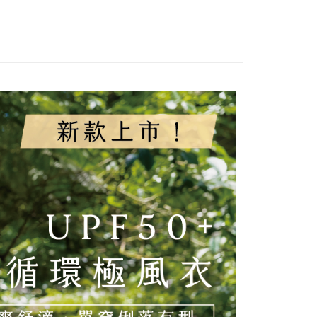
心！
立30分鐘內，如未前往確認交易或遇審核未通過，訂單將自動取
：不需註冊會員、不需綁卡、不需儲值。
親節限定優惠✨
💼本區滿3500送888紅利🌟夏季排汗涼
「轉專審核」未通過狀況，表示未達大哥付你分期系統評分，恕
：只要手機號碼，簡訊認證，即可結帳。
列
評估內容。
：先確認商品／服務後，再付款。
式說明】
付款
項不併入電信帳單，「大哥付你分期」於每月結算日後寄送繳費提
EE先享後付」結帳流程】
00，滿NT$1,000(含以上)免運費
方式選擇「AFTEE先享後付」後，將跳轉至「AFTEE先享後
訊連結打開帳單後，可選擇「超商條碼／台灣大直營門市／銀行轉
頁面，進行簡訊認證並確認金額後，即可完成結帳。
付／iPASS MONEY」等通路繳費。
家取貨
成立數日內，您將收到繳費通知簡訊。
費通知簡訊後14天內，點擊此簡訊中的連結，可透過四大超商
00，滿NT$1,000(含以上)免運費
項】
網路銀行／等多元方式進行付款，方視為交易完成。
係由「台灣大哥大股份有限公司」（以下簡稱本公司）所提供，讓
：結帳手續完成當下不需立刻繳費，但若您需要取消訂單，請聯
付款
易時，得透過本服務購買商品或服務，並由商店將買賣／分期付
的店家。未經商家同意取消之訂單仍視為有效，需透過AFTEE
金債權讓與本公司後，依約使用本公司帳單繳交帳款。
繳納相關費用。
00，滿NT$1,000(含以上)免運費
意付款使用「大哥付你分期」之契約關係目的，商店將以您的個人
否成功請以「AFTEE先享後付 」之結帳頁面顯示為準，若有關於
含姓名、電話或地址）提供予台灣大哥大進項蒐集、處理及利
功／繳費後需取消欲退款等相關疑問，請聯繫「AFTEE先享後
1取貨
公司與您本人進行分期帳單所需資料之確認、核對及更正。
援中心」
https://netprotections.freshdesk.com/support/home
00，滿NT$1,000(含以上)免運費
戶服務條款，請詳閱以下連結：
https://oppay.tw/userRule
項】
恩沛科技股份有限公司提供之「AFTEE先享後付」服務完成之
依本服務之必要範圍內提供個人資料，並將交易相關給付款項請
00，滿NT$1,000(含以上)免運費
讓予恩沛科技股份有限公司。
個人資料處理事宜，請瀏覽以下網址：
查看運費
ee.tw/terms/#terms3
年的使用者請事先徵得法定代理人或監護人之同意方可使用