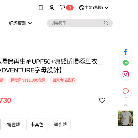
0
中文 (繁體)
好評實測
0%環保再生🌱UPF50+涼感循環極風衣＿
DVENTURE字母設計】
活動
超取滿NT$1,000免運
國家/地區配送
730
霧霾藍
卡其色
墨夜藍