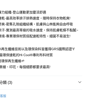
期付款
0 利率 每期
NT$576
21家銀行
彈力組織-登山運動更加靈活舒適
0 利率 每期
NT$288
21家銀行
庫商業銀行
第一商業銀行
速乾-最高效率排汗排熱速度，隨時保持衣物乾爽!
業銀行
彰化商業銀行
 0 利率 每期
NT$144
21家銀行
舒爽-密集孔隙組織結構，肌膚與山林能夠自由呼吸
庫商業銀行
第一商業銀行
業儲蓄銀行
台北富邦商業銀行
業銀行
彰化商業銀行
排汗-實測最高等級的吸水速度，保持肌膚乾燥不黏膩~
 0 利率 每期
NT$72
20家銀行
庫商業銀行
第一商業銀行
華商業銀行
兆豐國際商業銀行
業儲蓄銀行
台北富邦商業銀行
環境-專業環保材質搭配速乾特性，細菌不易滋生!
業銀行
彰化商業銀行
小企業銀行
台中商業銀行
庫商業銀行
第一商業銀行
付款
華商業銀行
兆豐國際商業銀行
業儲蓄銀行
台北富邦商業銀行
台灣）商業銀行
華泰商業銀行
業銀行
彰化商業銀行
小企業銀行
台中商業銀行
華商業銀行
兆豐國際商業銀行
業銀行
遠東國際商業銀行
業儲蓄銀行
台北富邦商業銀行
OB®再生纖維技術以及環保染料皆獲得GRS國際認證🏅
台灣）商業銀行
華泰商業銀行
小企業銀行
台中商業銀行
業銀行
永豐商業銀行
際商業銀行
臺灣中小企業銀行
業銀行
遠東國際商業銀行
最環保速乾的Hi Cool®專利布料材質
台灣）商業銀行
華泰商業銀行
業銀行
星展（台灣）商業銀行
業銀行
匯豐（台灣）商業銀行
業銀行
永豐商業銀行
含量環保再生纖維🌱
業銀行
遠東國際商業銀行
際商業銀行
中國信託商業銀行
業銀行
聯邦商業銀行
業銀行
星展（台灣）商業銀行
業銀行
永豐商業銀行
車縫、印花，每個細節都要求最高!
天信用卡公司
際商業銀行
元大商業銀行
際商業銀行
中國信託商業銀行
業銀行
星展（台灣）商業銀行
業銀行
玉山商業銀行
天信用卡公司
分期
際商業銀行
中國信託商業銀行
台灣）商業銀行
台新國際商業銀行
天信用卡公司
類 (3)
託商業銀行
台灣樂天信用卡公司
你分期使用說明】
享後付
由台灣大哥大提供，台灣大哥大用戶可立即使用無須另外申請。
親節限定優惠✨
🌟100%涼感速乾短袖🌟第二件以上每
式選擇「大哥付你分期」，訂單成立後會自動跳轉到大哥付的交易
客服
證手機門號後，選擇欲分期的期數、繳款截止日，確認付款後即
FTEE先享後付」】
。
先享後付是「在收到商品之後才付款」的支付方式。 讓您購物簡單
能服飾】
🌿100%涼感速乾極風衣_短袖全系列
准額度、可分期數及費用金額請依後續交易確認頁面所載為準。