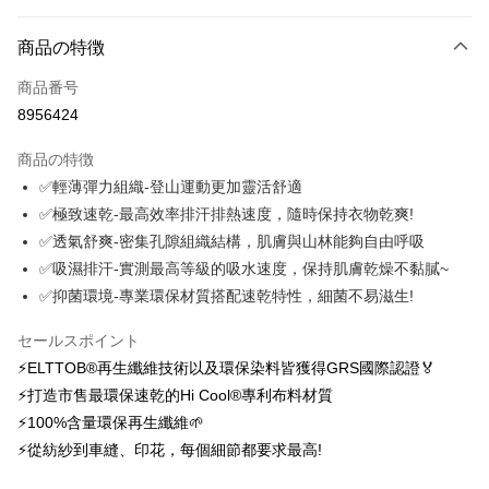
お支払い方法
商品の特徴
クレジットカード1回払い
商品番号
クレジットカード分割払い
8956424
3回払い、金利0、毎回
NT$576
21行の銀行
商品の特徴
6回払い、金利0、毎回
NT$288
21行の銀行
合作金庫商業銀行
第一商業銀行
✅輕薄彈力組織-登山運動更加靈活舒適
華南商業銀行
彰化商業銀行
12回払い、金利0、毎回
NT$144
21行の銀行
合作金庫商業銀行
第一商業銀行
✅極致速乾-最高效率排汗排熱速度，隨時保持衣物乾爽!
上海商業儲蓄銀行
台北富邦商業銀行
華南商業銀行
彰化商業銀行
24回払い、金利0、毎回
NT$72
20行の銀行
合作金庫商業銀行
第一商業銀行
国泰世華商業銀行
兆豐國際商業銀行
✅透氣舒爽-密集孔隙組織結構，肌膚與山林能夠自由呼吸
上海商業儲蓄銀行
台北富邦商業銀行
華南商業銀行
彰化商業銀行
台湾中小企業銀行
台中商業銀行
合作金庫商業銀行
第一商業銀行
✅吸濕排汗-實測最高等級的吸水速度，保持肌膚乾燥不黏膩~
コンビニ店頭代金引換
国泰世華商業銀行
兆豐國際商業銀行
上海商業儲蓄銀行
台北富邦商業銀行
HSBC(台湾)商業銀行
華泰商業銀行
華南商業銀行
彰化商業銀行
台湾中小企業銀行
台中商業銀行
✅抑菌環境-專業環保材質搭配速乾特性，細菌不易滋生!
国泰世華商業銀行
兆豐國際商業銀行
聯邦商業銀行
遠東国際商業銀行
LINE Pay
上海商業儲蓄銀行
台北富邦商業銀行
HSBC(台湾)商業銀行
華泰商業銀行
台湾中小企業銀行
台中商業銀行
元大商業銀行
永豐商業銀行
兆豐國際商業銀行
台湾中小企業銀行
聯邦商業銀行
遠東国際商業銀行
セールスポイント
HSBC(台湾)商業銀行
華泰商業銀行
Apple Pay
玉山商業銀行
星展(台湾)商業銀行
台中商業銀行
HSBC(台湾)商業銀行
元大商業銀行
永豐商業銀行
⚡ELTTOB®再生纖維技術以及環保染料皆獲得GRS國際認證🏅
聯邦商業銀行
遠東国際商業銀行
台新國際商業銀行
中国信託商業銀行
華泰商業銀行
聯邦商業銀行
玉山商業銀行
星展(台湾)商業銀行
Easy Wallet
元大商業銀行
永豐商業銀行
⚡打造市售最環保速乾的Hi Cool®專利布料材質
台湾楽天クレジットカード会社
遠東国際商業銀行
元大商業銀行
台新國際商業銀行
中国信託商業銀行
玉山商業銀行
星展(台湾)商業銀行
⚡100%含量環保再生纖維🌱
永豐商業銀行
玉山商業銀行
台湾楽天クレジットカード会社
OP Pay Later
台新國際商業銀行
中国信託商業銀行
星展(台湾)商業銀行
台新國際商業銀行
⚡從紡紗到車縫、印花，每個細節都要求最高!
説明
台湾楽天クレジットカード会社
中国信託商業銀行
台湾楽天クレジットカード会社
【OP Pay Later 使用説明】