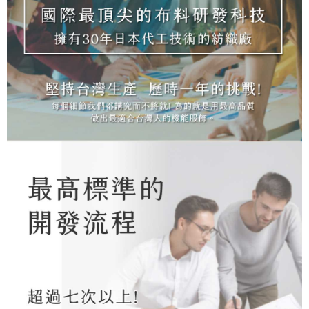
二、支払い限度額
2. 「OP Pay Later」を利用する契約関係の目的から、店舗はあなたの個人
順豐
1.初回 AFTEEを ご利用の際に、認証結果及び当社の審査の結果に基づ
送料を確認
情報（名前、電話または住所を含む）を台湾大哥大に提供し、収集、処理
き、限度額が設定されます。
および利用するために、当社があなた本人と分割請求書に必要な情報の確
2.決済金額は最低NT$20です。
認、照合および修正を行います。
3.現在、台湾の会員のみご利用いただけます。
3. 完全なユーザーサービス規約については、以下のリンクを参照してくだ
さい：
https://oppay.tw/userRule
三、利用規約「AFTEE代金後払い」（以下当サービスという）はネットプ
ロテクションズ（以下 AFTEE という）が提供し、AFTEEが代金を徴収し
ます。当サービスご利用の際に提供しなければならない個人情報（注文者
の氏名、電話番号、受取人の氏名、電話番号、受取人住所を含むがこれに
限らない）は、AFTEEに渡され当サービスで必要な範囲内で利用されま
す。AFTEEの個人情報の収集、処理、利用について、詳細はAFTEE公式ホ
ームページの『個人情報の収集、処理及び利用に関する声明』をご参照く
ださい（
https://aftee.tw/privacypolicy/
）。
AFTEEの初回ご利用の際に、審査を通過すれば、最高額がNT$10,000にな
ります。支払い期限を過ぎた場合、その金額に基づいて年利20%の遅延滞
納金が加算されます。未成年の利用者は、事前に法定代理人または後見人
の同意を得ればAFTEEをご利用いただけます。
個人情報の処理、利用について疑問がある、または関連する法律の権利を
行使したい場合は、ネットプロテクションズ
cs_tw@netprotections.co.jp
にご連絡ください。上記に示した個人情報を、必要な購入注文書とあわせ
てAFTEEにご提供いただく、またはAFTEEにあなたの個人情報の収集、処
理、利用を許可することににご同意いただけない場合は、当サービスを選