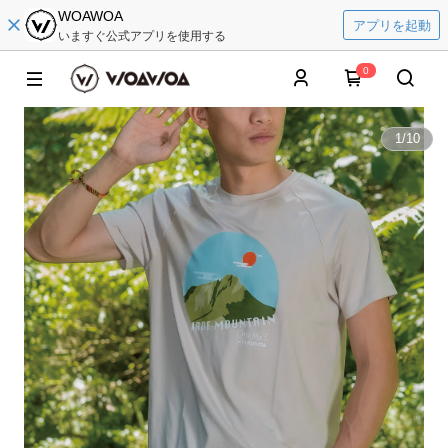
WOAWOA
アプリを起動
いますぐ公式アプリを使用する
0
1
/
10