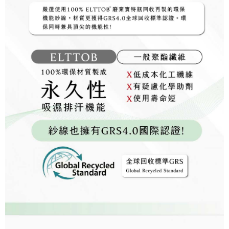
penilaian tidak mencukupi, tiada penjelasan mengenai kandungan
penilaian boleh diberikan.
【Penerangan Kaedah Pembayaran】
1. Pembayaran ansuran tidak digabungkan dalam bil telekomunikasi,
"Pembayaran Ansuran Gogo" akan menghantar SMS peringatan
pembayaran selepas tarikh penyelesaian bulanan.
2. Melalui pautan SMS untuk membuka bil, anda boleh memilih untuk
membayar melalui "Kod bar kedai serbaneka / Kedai rasmi Taiwan
Mobile / Pemindahan bank / Pembayaran J街口 / iPASS MONEY" dan
saluran lain.
【Nota Penting】
1. Perkhidmatan ini disediakan oleh "Taiwan Mobile Co., Ltd." untuk
membolehkan pengguna membeli produk atau perkhidmatan melalui
perkhidmatan ini semasa transaksi, dan kedai akan menyerahkan hak
tuntutan harga jual/beli ansuran kepada syarikat ini untuk membayar bil
menggunakan bil syarikat ini.
2. Berdasarkan tujuan kontrak persetujuan pembayaran menggunakan
"Pembayaran Ansuran Gogo", kedai akan memberikan maklumat peribadi
anda (termasuk nama, telefon atau alamat) kepada Taiwan Mobile untuk
pengumpulan, pemprosesan dan penggunaan, untuk pengesahan,
semakan dan pembetulan data yang diperlukan untuk bil ansuran oleh
Taiwan Mobile.
3. Sila baca syarat perkhidmatan pengguna secara lengkap melalui