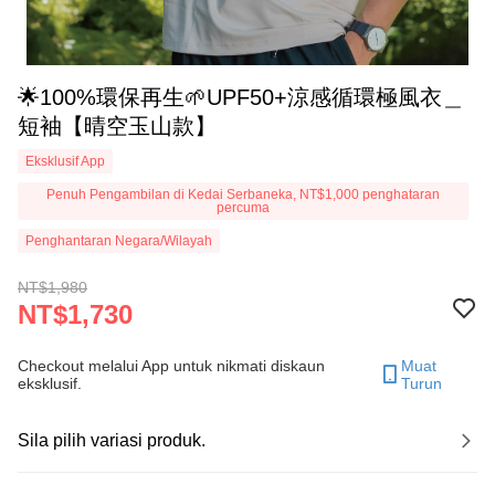
🌟100%環保再生🌱UPF50+涼感循環極風衣＿
短袖【晴空玉山款】
Eksklusif App
Penuh Pengambilan di Kedai Serbaneka, NT$1,000 penghataran
percuma
Penghantaran Negara/Wilayah
NT$1,980
NT$1,730
Checkout melalui App untuk nikmati diskaun
Muat
eksklusif.
Turun
Sila pilih variasi produk.