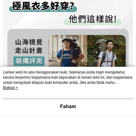
Laman web ini ada menggunakan kuki. Sekiranya anda ingin mengetahui
secara terperinci bagaimana kuki digunakan di laman web ini, dan bagaimana
untuk mengubah tetapan kuki komputer anda. Jika anda tidak mahu
menggunakan kuki di komputer anda, sila rujuk penerangan mengenai kuki.
Butiran >
Dasar Privasi
Laman web ini ada menggunakan kuki. Sekiranya anda ingin
mengetahui secara terperinci bagaimana kuki digunakan di laman web ini,
dan bagaimana untuk mengubah tetapan kuki komputer anda. Jika anda tidak
Faham
mahu menggunakan kuki di komputer anda, sila rujuk penerangan mengenai
kuki.