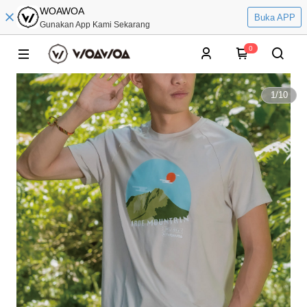
WOAWOA
Buka APP
Gunakan App Kami Sekarang
0
1
/
10