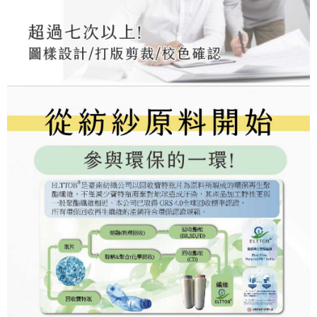
anda (termasuk nama, nombor telefon, atau alamat) kepada Syarikat bagi
Data Peribadi, Pemprosesan, Penggunaan"
tujuan pengumpulan, pemprosesan dan penggunaan data yang
(https://aftee.tw/privacypolicy/
) untuk maklumat lanjut.
diperlukan untuk pengebilan ansuran, termasuk pengesahan,
pengesahan semula dan pembetulan.
Jumlah yang diperakui untuk pengguna kali pertama yang lulus
kelulusan boleh sehingga NT$10,000. Jika pengguna tidak membuat
Untuk terma perkhidmatan penuh, sila rujuk pautan berikut:
pembayaran dalam tempoh tersebut, yuran pembayaran lewat sebanyak
https://oppay.tw/userRule
" target="_blank" class="link revert-
20% setahun akan dikenakan. Pengguna bawah umur dikehendaki
style">https://oppay.tw/userRule
mendapatkan kebenaran daripada ibu bapa atau penjaga yang sah
untuk menggunakan AFTEE.
【Panduan Penggunaan Pembayaran Ansuran Gogo】
1. Perkhidmatan ini disediakan oleh Taiwan Mobile, pengguna telefon
Sila hubungi NP Taiwan Inc. di
cs_tw@netprotections.co.jp
jika anda
mudah alih boleh segera menggunakan tanpa perlu memohon lagi.
mempunyai sebarang kebimbangan mengenai pemprosesan dan
(Hanya untuk nombor langganan peribadi, tidak terbuka untuk syarikat
penggunaan pada data peribadi. Jika anda tidak bersetuju dengan data
dan kad prabayar)
peribadi yang disenaraikan seperti di atas akan dikumpul dan digunakan
2. Pilihan kaedah pembayaran "Pembayaran Ansuran Gogo", selepas
oleh AFTEE, sila jangan gunakan perkhidmatan ini.
pesanan ditubuhkan, akan secara automatik dialihkan ke proses
transaksi Gogo, selepas pengesahan nombor telefon, pilih bilangan
ansuran yang diingini, tarikh akhir pembayaran, dan setelah
mengesahkan pembayaran, transaksi akan selesai.
3. Jumlah kelulusan sebenar, bilangan ansuran dan jumlah bayaran
adalah berdasarkan halaman pengesahan transaksi seterusnya.
4. Dalam masa 30 minit selepas pesanan ditubuhkan, jika tidak pergi
untuk mengesahkan transaksi atau jika tidak lulus semakan, pesanan
akan dibatalkan secara automatik. Jika terdapat situasi "pindah untuk
semakan khusus" yang tidak lulus, ini menunjukkan bahawa sistem