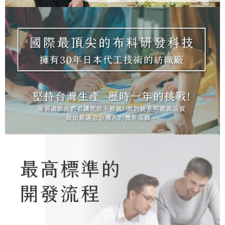
dan mendaftar sebagai ahli AFTEE boleh menikmati tempoh pembayaran
NT$100/pesanan | Penghantaran percuma untuk pesanan
tidak dipenuhi; butiran penilaian khusus tidak akan didedahkan.
sehingga 45 hari.
NT$1,000 atau lebih
[Arahan Pembayaran]
Tempoh pembayaran dikira dari masa kedai meminta pembayaran anda,
付款後7-11取貨
ditambah dengan bilangan hari yang boleh dilanjutkan oleh AFTEE. Anda
Pembayaran ansuran melalui OP Pay Later akan dibilkan secara
boleh melanjutkan tempoh pembayaran anda sebelum anda menerima
NT$100/pesanan | Penghantaran percuma untuk pesanan
berasingan dan tidak termasuk dalam bil telekom anda. SMS peringatan
pesanan. Walau bagaimanapun, tiada jaminan bahawa anda boleh
pembayaran akan dihantar selepas kitaran bil bulanan.
NT$1,000 atau lebih
menerima pesanan anda semasa tempoh pembayaran (cth.: produk
prapesanan atau produk yang mungkin mengambil masa yang lebih
Selepas mengakses bil melalui pautan dalam SMS, anda boleh
宅配
lama untuk dihantar). Oleh itu, anda dikehendaki membuat pembayaran
menyelesaikan pembayaran anda melalui salah satu saluran berikut: kod
kepada AFTEE dalam tempoh sama ada anda menerima pesanan.
NT$100/pesanan | Penghantaran percuma untuk pesanan
bar kedai serbaneka, kedai runcit Taiwan Mobile, pemindahan bank,
JKOPay, atau iPASS MONEY.
NT$1,000 atau lebih
Kedua, Sekatan Pembayaran
1. Jumlah yang diperakui untuk pengguna kali pertama boleh sehingga
[Nota Penting]
順豐
Kadar Penghantaran
NT$10,000. Amaun diperakui sebenar yang diluluskan akan berdasarkan
keputusan pensijilan dan semakan oleh AFTEE.
Perkhidmatan ini disediakan oleh Taiwan Mobile Co., Ltd. (“Syarikat”),
2. Amaun perbelanjaan minimum mestilah lebih besar daripada NT$20.
yang membolehkan pelanggan membeli barangan atau perkhidmatan
3. Pada masa ini hanya tersedia untuk ahli Taiwan.
melalui perkhidmatan ini pada masa transaksi. Hasil daripada pembelian
atau pembayaran ansuran akan dipindahkan oleh peniaga kepada
Ketiga, Syarat Perkhidmatan
Syarikat, dan pelanggan hendaklah membuat pembayaran mengikut
Perkhidmatan AFTEE Beli Sekarang Bayar Kemudian disediakan oleh NP
perjanjian menggunakan sistem bil Syarikat.
Taiwan, Inc. dan AFTEE akan membuat bil kepada pengguna. AFTEE
akan menggunakan data peribadi yang dikumpul (termasuk nama
Untuk memenuhi hubungan kontrak yang terjalin melalui persetujuan
pembeli, no. telefon, nama penerima, no. telefon, alamat penerima) untuk
penggunaan OP Pay Later, peniaga akan memberikan maklumat peribadi
penggunaan perkhidmatan. Sila rujuk kepada "Penyata Pengumpulan