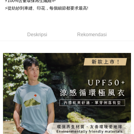
⚡100%含量環保再生纖維🌱
Bank
Yuanta Commercial Bank
Bank SinoPac
Taiwan Business Bank
Taichung Commercial
Union Bank of Taiwan
Far Eastern International
Easy Wallet
⚡從紡紗到車縫、印花，每個細節都要求最高!
Taichung Commercial Bank
HSBC Bank (Taiwan) Limited
Bank Komersial E.SUN
DBS Bank
Bank
Bank
Hwatai Bank
Union Bank of Taiwan
Bank Antarabangsa Taishin
Bank CTBC
OP Pay Later
HSBC Bank (Taiwan)
Hwatai Bank
Yuanta Commercial Bank
Bank SinoPac
Far Eastern International Bank
Yuanta Commercial Bank
Syarikat Kad Kredit Rakuten
Limited
Deskripsi
Bank Komersial E.SUN
DBS Bank
Bank SinoPac
Bank Komersial E.SUN
Taiwan
Union Bank of Taiwan
Far Eastern International
Bank Antarabangsa
Bank CTBC
[Terma Penggunaan untuk OP Pay Later]
DBS Bank
Deskripsi
Bank Antarabangsa Taishin
Rekomendasi
AFTEE
Bank
Taishin
Bank CTBC
Syarikat Kad Kredit Rakuten
Perkhidmatan ini disediakan oleh Taiwan Mobile dan tersedia untuk
Deskripsi
Yuanta Commercial Bank
Bank SinoPac
Syarikat Kad Kredit
Taiwan
pengguna Taiwan Mobile tanpa memerlukan permohonan tambahan.
Bank Komersial E.SUN
DBS Bank
Rakuten Taiwan
Pertama, Mengenai Perkhidmatan AFTEE Beli Sekarang Bayar Kemudian
Pemindahan ATM
1. Dengan memilih AFTEE sebagai kaedah pembayaran, mesej
Bank Antarabangsa
Bank CTBC
Jika anda memilih OP Pay Later sebagai kaedah pembayaran, sistem
pengesahan AFTEE akan muncul.
Taishin
akan mengarahkan anda secara automatik ke proses transaksi OP Pay
2. Anda boleh meneruskan pembayaran selepas pengesahan SMS.
Pilihan Penghantaran
Syarikat Kad Kredit
Later selepas pesanan dibuat. Anda perlu mengesahkan nombor telefon
3. Tiada bayaran diperlukan apabila pesanan disahkan. Produk akan
mudah alih anda, memilih bilangan ansuran, dan menetapkan tarikh
Rakuten Taiwan
dihantar ke alamat yang ditetapkan.
全家取貨付款
akhir pembayaran. Transaksi akan dianggap selesai setelah pembayaran
4. Setelah pesanan disahkan, anda akan menerima SMS pembayaran
disahkan.
NT$100/pesanan | Penghantaran percuma untuk pesanan
manakala ahli aplikasi akan menerima pemberitahuan tolak aplikasi
NT$1,000 atau lebih
AFTEE.
Had kredit yang diluluskan, tempoh ansuran yang tersedia, dan yuran
5. Tiada bayaran diperlukan apabila anda menerima produk. Sila buat
yang dikenakan adalah tertakluk kepada maklumat yang dinyatakan
pembayaran di empat kedai serbaneka utama, ATM atau perbankan
付款後全家取貨
pada halaman pengesahan transaksi seterusnya.
dalam talian dengan SMS pembayaran atau pemberitahuan tolak aplikasi
NT$100/pesanan | Penghantaran percuma untuk pesanan
AFTEE.
Jika transaksi tidak disahkan dalam masa 30 minit selepas pesanan
NT$1,000 atau lebih
dibuat, atau jika permohonan gagal dalam proses semakan, pesanan
Sila ambil perhatian bahawa tempoh pembayaran adalah 14 hari. Walau
akan dibatalkan secara automatik. Jika permohonan gagal pada
7-11取貨付款
bagaimanapun, bagi mereka yang telah memuat turun Aplikasi AFTEE
peringkat "semakan manual", ini bermakna kriteria pemarkahan sistem