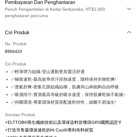
Pembayaran Dan Penghantaran
Penuh Pengambilan di Kedai Serbaneka, NT$1,000
penghataran percuma
Kaedah Pembayaran
Ciri Produk
Kad Kredit (Bayaran Penuh)
No. Produk
Ansuran Kad Kredit
8956424
3 ansuran pada kadar faedah 0,
NT$576
setiap ansuran
Ciri Produk
21 Bank
6 ansuran pada kadar faedah 0,
NT$288
setiap
Taiwan Cooperative Bank
Bank Komersial Pertama
✅輕薄彈力組織-登山運動更加靈活舒適
Hua Nan Commercial
Chang Hwa Commercial
ansuran
21 Bank
Bank
Bank
✅極致速乾-最高效率排汗排熱速度，隨時保持衣物乾爽!
12 ansuran pada kadar faedah 0,
NT$144
setiap ansuran
Taiwan Cooperative Bank
Bank Komersial Pertama
The Shanghai
Bank Komersial Taipei
✅透氣舒爽-密集孔隙組織結構，肌膚與山林能夠自由呼吸
Hua Nan Commercial Bank
Chang Hwa Commercial Bank
21 Bank
24 ansuran pada kadar faedah 0,
NT$72
setiap
Taiwan Cooperative Bank
Bank Komersial Pertama
Commercial & Savings
Fubon
✅吸濕排汗-實測最高等級的吸水速度，保持肌膚乾燥不黏膩~
The Shanghai Commercial &
Bank Komersial Taipei Fubon
Hua Nan Commercial
Chang Hwa Commercial
ansuran
Bank
20 Bank
Savings Bank
✅抑菌環境-專業環保材質搭配速乾特性，細菌不易滋生!
Bank
Bank
Bank Cathay United
Mega International
Taiwan Cooperative Bank
Bank Komersial Pertama
Bank Cathay United
Mega International Commercial
Pengambilan di Kedai Serbaneka
The Shanghai
Bank Komersial Taipei
Commercial Bank
Hua Nan Commercial Bank
Chang Hwa Commercial Bank
Sorotan Produk
Bank
Commercial & Savings
Fubon
Taiwan Business Bank
Taichung Commercial
LINE Pay
The Shanghai Commercial &
Bank Komersial Taipei Fubon
Taiwan Business Bank
Taichung Commercial Bank
⚡ELTTOB®再生纖維技術以及環保染料皆獲得GRS國際認證🏅
Bank
Bank
Savings Bank
HSBC Bank (Taiwan) Limited
Hwatai Bank
⚡打造市售最環保速乾的Hi Cool®專利布料材質
Bank Cathay United
Mega International
HSBC Bank (Taiwan)
Hwatai Bank
Apple Pay
Mega International Commercial
Taiwan Business Bank
Union Bank of Taiwan
Far Eastern International Bank
Commercial Bank
Limited