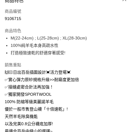
商品特色
信用卡一次付款
商品編號
信用卡分期付款
9106715
3 期 0 利率 每期
NT$610
21家銀行
商品特色
6 期 0 利率 每期
NT$305
21家銀行
合作金庫商業銀行
第一商業銀行
M(22-24cm) ; L(25-28cm) ; XL(28-30cm)
華南商業銀行
彰化商業銀行
12 期 0 利率 每期
NT$152
21家銀行
合作金庫商業銀行
第一商業銀行
100%純羊毛本身高疏水性
上海商業儲蓄銀行
台北富邦商業銀行
華南商業銀行
彰化商業銀行
24 期 0 利率 每期
NT$76
20家銀行
合作金庫商業銀行
第一商業銀行
國泰世華商業銀行
兆豐國際商業銀行
打造極致速乾的舒適穿著感受!
上海商業儲蓄銀行
台北富邦商業銀行
華南商業銀行
彰化商業銀行
臺灣中小企業銀行
台中商業銀行
合作金庫商業銀行
第一商業銀行
超商取貨付款
國泰世華商業銀行
兆豐國際商業銀行
上海商業儲蓄銀行
台北富邦商業銀行
銷售重點
匯豐（台灣）商業銀行
華泰商業銀行
華南商業銀行
彰化商業銀行
臺灣中小企業銀行
台中商業銀行
國泰世華商業銀行
兆豐國際商業銀行
聯邦商業銀行
遠東國際商業銀行
LINE Pay
上海商業儲蓄銀行
台北富邦商業銀行
🙌🏻日出百岳插圖設計💓活力登場💓
匯豐（台灣）商業銀行
華泰商業銀行
臺灣中小企業銀行
台中商業銀行
元大商業銀行
永豐商業銀行
兆豐國際商業銀行
臺灣中小企業銀行
✅實心彈力原紗規格升級>>耐磨度更加倍
聯邦商業銀行
遠東國際商業銀行
匯豐（台灣）商業銀行
華泰商業銀行
Apple Pay
玉山商業銀行
星展（台灣）商業銀行
台中商業銀行
匯豐（台灣）商業銀行
元大商業銀行
永豐商業銀行
✅接縫處密合針法再加強！
聯邦商業銀行
遠東國際商業銀行
台新國際商業銀行
中國信託商業銀行
華泰商業銀行
聯邦商業銀行
玉山商業銀行
星展（台灣）商業銀行
悠遊付
✅獨家開發SPORTWOOL
元大商業銀行
永豐商業銀行
台灣樂天信用卡公司
遠東國際商業銀行
元大商業銀行
台新國際商業銀行
中國信託商業銀行
玉山商業銀行
星展（台灣）商業銀行
100% 防縮等級美麗諾羊毛
永豐商業銀行
玉山商業銀行
台灣樂天信用卡公司
大哥付你分期
台新國際商業銀行
中國信託商業銀行
優於一般市售登山襪「十倍速乾」!
星展（台灣）商業銀行
台新國際商業銀行
相關說明
台灣樂天信用卡公司
中國信託商業銀行
台灣樂天信用卡公司
天然羊毛除臭機能
【大哥付你分期使用說明】
AFTEE先享後付
以及完美0.8公分襪底加厚!
1.本服務由台灣大哥大提供，台灣大哥大用戶可立即使用無須另外申請。
2.付款方式選擇「大哥付你分期」，訂單成立後會自動跳轉到大哥付的交易
相關說明
最適合百岳中級山的選擇~