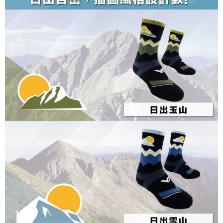
２．關於個人資料處理事宜，請瀏覽以下網址：
https://aftee.tw/terms/#terms3
３．未成年的使用者請事先徵得法定代理人或監護人之同意方可使用
「AFTEE先享後付」，若未經同意申辦者引起之損失，本公司不負相關責
任。
４．使用「AFTEE先享後付」時，將依據個別帳號之用戶狀況，依本公司即
時審查核予不同之上限額度；若仍有額度不足之情形，本公司將視審查結果
請求用戶進行身份認證。
５．嚴禁一人註冊多個帳號或使用他人資訊註冊。若發現惡意使用之情形，
恩沛科技股份有限公司將有權停止該用戶之使用額度並採取法律行動。