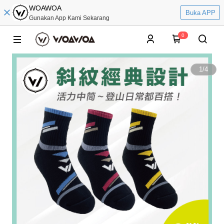
WOAWOA
Buka APP
Gunakan App Kami Sekarang
0
1
/
4