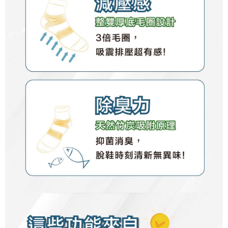
penilaian tidak mencukupi, tiada penjelasan mengenai kandungan
penilaian boleh diberikan.
【Penerangan Kaedah Pembayaran】
1. Pembayaran ansuran tidak digabungkan dalam bil telekomunikasi,
"Pembayaran Ansuran Gogo" akan menghantar SMS peringatan
pembayaran selepas tarikh penyelesaian bulanan.
2. Melalui pautan SMS untuk membuka bil, anda boleh memilih untuk
membayar melalui "Kod bar kedai serbaneka / Kedai rasmi Taiwan
Mobile / Pemindahan bank / Pembayaran J街口 / iPASS MONEY" dan
saluran lain.
【Nota Penting】
1. Perkhidmatan ini disediakan oleh "Taiwan Mobile Co., Ltd." untuk
membolehkan pengguna membeli produk atau perkhidmatan melalui
perkhidmatan ini semasa transaksi, dan kedai akan menyerahkan hak
tuntutan harga jual/beli ansuran kepada syarikat ini untuk membayar bil
menggunakan bil syarikat ini.
2. Berdasarkan tujuan kontrak persetujuan pembayaran menggunakan
"Pembayaran Ansuran Gogo", kedai akan memberikan maklumat peribadi
anda (termasuk nama, telefon atau alamat) kepada Taiwan Mobile untuk
pengumpulan, pemprosesan dan penggunaan, untuk pengesahan,
semakan dan pembetulan data yang diperlukan untuk bil ansuran oleh
Taiwan Mobile.
3. Sila baca syarat perkhidmatan pengguna secara lengkap melalui