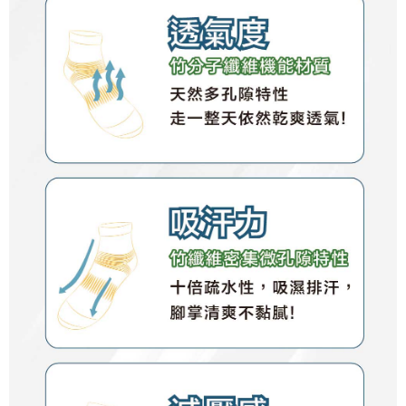
anda (termasuk nama, nombor telefon, atau alamat) kepada Syarikat bagi
Data Peribadi, Pemprosesan, Penggunaan"
tujuan pengumpulan, pemprosesan dan penggunaan data yang
(https://aftee.tw/privacypolicy/
) untuk maklumat lanjut.
diperlukan untuk pengebilan ansuran, termasuk pengesahan,
pengesahan semula dan pembetulan.
Jumlah yang diperakui untuk pengguna kali pertama yang lulus
kelulusan boleh sehingga NT$10,000. Jika pengguna tidak membuat
Untuk terma perkhidmatan penuh, sila rujuk pautan berikut:
pembayaran dalam tempoh tersebut, yuran pembayaran lewat sebanyak
https://oppay.tw/userRule
" target="_blank" class="link revert-
20% setahun akan dikenakan. Pengguna bawah umur dikehendaki
style">https://oppay.tw/userRule
mendapatkan kebenaran daripada ibu bapa atau penjaga yang sah
untuk menggunakan AFTEE.
【Panduan Penggunaan Pembayaran Ansuran Gogo】
1. Perkhidmatan ini disediakan oleh Taiwan Mobile, pengguna telefon
Sila hubungi NP Taiwan Inc. di
cs_tw@netprotections.co.jp
jika anda
mudah alih boleh segera menggunakan tanpa perlu memohon lagi.
mempunyai sebarang kebimbangan mengenai pemprosesan dan
(Hanya untuk nombor langganan peribadi, tidak terbuka untuk syarikat
penggunaan pada data peribadi. Jika anda tidak bersetuju dengan data
dan kad prabayar)
peribadi yang disenaraikan seperti di atas akan dikumpul dan digunakan
2. Pilihan kaedah pembayaran "Pembayaran Ansuran Gogo", selepas
oleh AFTEE, sila jangan gunakan perkhidmatan ini.
pesanan ditubuhkan, akan secara automatik dialihkan ke proses
transaksi Gogo, selepas pengesahan nombor telefon, pilih bilangan
ansuran yang diingini, tarikh akhir pembayaran, dan setelah
mengesahkan pembayaran, transaksi akan selesai.
3. Jumlah kelulusan sebenar, bilangan ansuran dan jumlah bayaran
adalah berdasarkan halaman pengesahan transaksi seterusnya.
4. Dalam masa 30 minit selepas pesanan ditubuhkan, jika tidak pergi
untuk mengesahkan transaksi atau jika tidak lulus semakan, pesanan
akan dibatalkan secara automatik. Jika terdapat situasi "pindah untuk
semakan khusus" yang tidak lulus, ini menunjukkan bahawa sistem