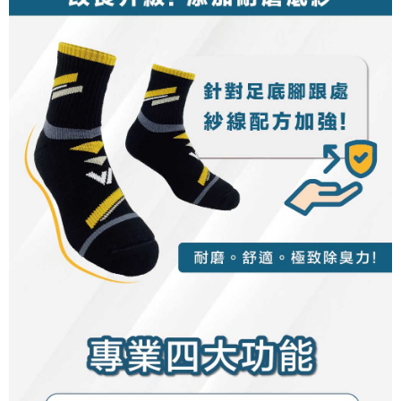
dan mendaftar sebagai ahli AFTEE boleh menikmati tempoh pembayaran
NT$100/pesanan | Penghantaran percuma untuk pesanan
tidak dipenuhi; butiran penilaian khusus tidak akan didedahkan.
sehingga 45 hari.
NT$1,000 atau lebih
[Arahan Pembayaran]
Tempoh pembayaran dikira dari masa kedai meminta pembayaran anda,
付款後7-11取貨
ditambah dengan bilangan hari yang boleh dilanjutkan oleh AFTEE. Anda
Pembayaran ansuran melalui OP Pay Later akan dibilkan secara
boleh melanjutkan tempoh pembayaran anda sebelum anda menerima
NT$100/pesanan | Penghantaran percuma untuk pesanan
berasingan dan tidak termasuk dalam bil telekom anda. SMS peringatan
pesanan. Walau bagaimanapun, tiada jaminan bahawa anda boleh
pembayaran akan dihantar selepas kitaran bil bulanan.
NT$1,000 atau lebih
menerima pesanan anda semasa tempoh pembayaran (cth.: produk
prapesanan atau produk yang mungkin mengambil masa yang lebih
Selepas mengakses bil melalui pautan dalam SMS, anda boleh
宅配
lama untuk dihantar). Oleh itu, anda dikehendaki membuat pembayaran
menyelesaikan pembayaran anda melalui salah satu saluran berikut: kod
kepada AFTEE dalam tempoh sama ada anda menerima pesanan.
NT$100/pesanan | Penghantaran percuma untuk pesanan
bar kedai serbaneka, kedai runcit Taiwan Mobile, pemindahan bank,
JKOPay, atau iPASS MONEY.
NT$1,000 atau lebih
Kedua, Sekatan Pembayaran
1. Jumlah yang diperakui untuk pengguna kali pertama boleh sehingga
[Nota Penting]
順豐
Kadar Penghantaran
NT$10,000. Amaun diperakui sebenar yang diluluskan akan berdasarkan
keputusan pensijilan dan semakan oleh AFTEE.
Perkhidmatan ini disediakan oleh Taiwan Mobile Co., Ltd. (“Syarikat”),
2. Amaun perbelanjaan minimum mestilah lebih besar daripada NT$20.
yang membolehkan pelanggan membeli barangan atau perkhidmatan
3. Pada masa ini hanya tersedia untuk ahli Taiwan.
melalui perkhidmatan ini pada masa transaksi. Hasil daripada pembelian
atau pembayaran ansuran akan dipindahkan oleh peniaga kepada
Ketiga, Syarat Perkhidmatan
Syarikat, dan pelanggan hendaklah membuat pembayaran mengikut
Perkhidmatan AFTEE Beli Sekarang Bayar Kemudian disediakan oleh NP
perjanjian menggunakan sistem bil Syarikat.
Taiwan, Inc. dan AFTEE akan membuat bil kepada pengguna. AFTEE
akan menggunakan data peribadi yang dikumpul (termasuk nama
Untuk memenuhi hubungan kontrak yang terjalin melalui persetujuan
pembeli, no. telefon, nama penerima, no. telefon, alamat penerima) untuk
penggunaan OP Pay Later, peniaga akan memberikan maklumat peribadi
penggunaan perkhidmatan. Sila rujuk kepada "Penyata Pengumpulan