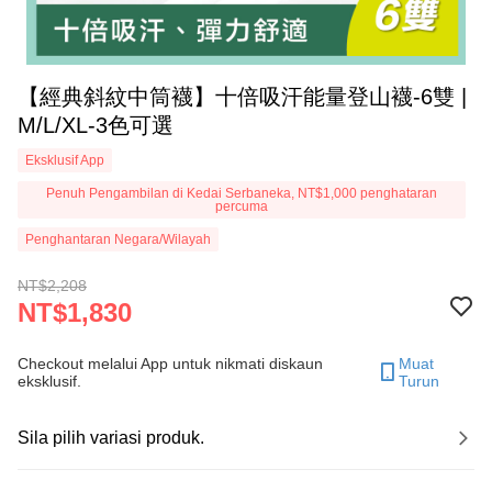
【經典斜紋中筒襪】十倍吸汗能量登山襪-6雙 |
M/L/XL-3色可選
Eksklusif App
Penuh Pengambilan di Kedai Serbaneka, NT$1,000 penghataran
percuma
Penghantaran Negara/Wilayah
NT$2,208
NT$1,830
Checkout melalui App untuk nikmati diskaun
Muat
eksklusif.
Turun
Sila pilih variasi produk.