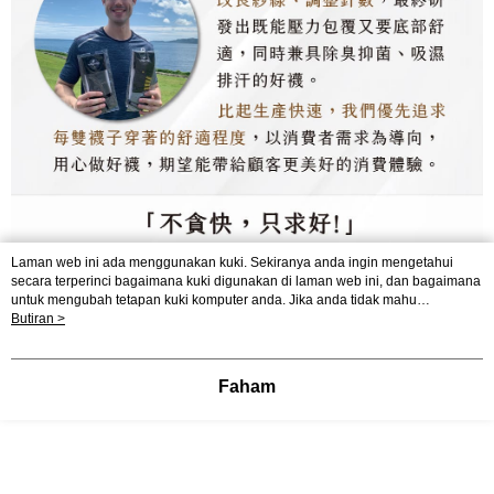
Laman web ini ada menggunakan kuki. Sekiranya anda ingin mengetahui
secara terperinci bagaimana kuki digunakan di laman web ini, dan bagaimana
untuk mengubah tetapan kuki komputer anda. Jika anda tidak mahu
menggunakan kuki di komputer anda, sila rujuk penerangan mengenai kuki.
Butiran >
Dasar Privasi
Laman web ini ada menggunakan kuki. Sekiranya anda ingin
mengetahui secara terperinci bagaimana kuki digunakan di laman web ini,
dan bagaimana untuk mengubah tetapan kuki komputer anda. Jika anda tidak
Faham
mahu menggunakan kuki di komputer anda, sila rujuk penerangan mengenai
kuki.