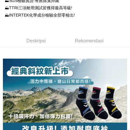
⛰SGS檢驗實證:有效除臭抑菌
Bank
Yuanta Commercial Bank
Bank SinoPac
Taiwan Business Bank
Taichung Commercial
Union Bank of Taiwan
Far Eastern International
Easy Wallet
⛰TTRI三項耐用測試皆獲得最高等級!
Taichung Commercial Bank
HSBC Bank (Taiwan) Limited
Bank Komersial E.SUN
DBS Bank
Bank
Bank
⛰INTERTEK化學成分檢驗全部零檢出!
Hwatai Bank
Union Bank of Taiwan
Bank Antarabangsa Taishin
Bank CTBC
OP Pay Later
HSBC Bank (Taiwan)
Hwatai Bank
Yuanta Commercial Bank
Bank SinoPac
Far Eastern International Bank
Yuanta Commercial Bank
Syarikat Kad Kredit Rakuten
Limited
Deskripsi
Bank Komersial E.SUN
DBS Bank
Bank SinoPac
Bank Komersial E.SUN
Taiwan
Union Bank of Taiwan
Far Eastern International
Bank Antarabangsa
Bank CTBC
[Terma Penggunaan untuk OP Pay Later]
DBS Bank
Bank Antarabangsa Taishin
AFTEE
Bank
Taishin
Bank CTBC
Syarikat Kad Kredit Rakuten
Deskripsi
Rekomendasi
Perkhidmatan ini disediakan oleh Taiwan Mobile dan tersedia untuk
Deskripsi
Yuanta Commercial Bank
Bank SinoPac
Syarikat Kad Kredit
Taiwan
pengguna Taiwan Mobile tanpa memerlukan permohonan tambahan.
Bank Komersial E.SUN
DBS Bank
Rakuten Taiwan
Pertama, Mengenai Perkhidmatan AFTEE Beli Sekarang Bayar Kemudian
Pemindahan ATM
1. Dengan memilih AFTEE sebagai kaedah pembayaran, mesej
Bank Antarabangsa
Bank CTBC
Jika anda memilih OP Pay Later sebagai kaedah pembayaran, sistem
pengesahan AFTEE akan muncul.
Taishin
akan mengarahkan anda secara automatik ke proses transaksi OP Pay
2. Anda boleh meneruskan pembayaran selepas pengesahan SMS.
Pilihan Penghantaran
Syarikat Kad Kredit
Later selepas pesanan dibuat. Anda perlu mengesahkan nombor telefon
3. Tiada bayaran diperlukan apabila pesanan disahkan. Produk akan
mudah alih anda, memilih bilangan ansuran, dan menetapkan tarikh
Rakuten Taiwan
dihantar ke alamat yang ditetapkan.
全家取貨付款
akhir pembayaran. Transaksi akan dianggap selesai setelah pembayaran
4. Setelah pesanan disahkan, anda akan menerima SMS pembayaran
disahkan.
NT$100/pesanan | Penghantaran percuma untuk pesanan
manakala ahli aplikasi akan menerima pemberitahuan tolak aplikasi
NT$1,000 atau lebih
AFTEE.
Had kredit yang diluluskan, tempoh ansuran yang tersedia, dan yuran
5. Tiada bayaran diperlukan apabila anda menerima produk. Sila buat
yang dikenakan adalah tertakluk kepada maklumat yang dinyatakan
pembayaran di empat kedai serbaneka utama, ATM atau perbankan
付款後全家取貨
pada halaman pengesahan transaksi seterusnya.
dalam talian dengan SMS pembayaran atau pemberitahuan tolak aplikasi
NT$100/pesanan | Penghantaran percuma untuk pesanan
AFTEE.
Jika transaksi tidak disahkan dalam masa 30 minit selepas pesanan
NT$1,000 atau lebih
dibuat, atau jika permohonan gagal dalam proses semakan, pesanan
Sila ambil perhatian bahawa tempoh pembayaran adalah 14 hari. Walau
akan dibatalkan secara automatik. Jika permohonan gagal pada
7-11取貨付款
bagaimanapun, bagi mereka yang telah memuat turun Aplikasi AFTEE
peringkat "semakan manual", ini bermakna kriteria pemarkahan sistem