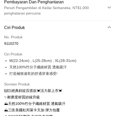
Pembayaran Dan Penghantaran
Penuh Pengambilan di Kedai Serbaneka, NT$1,000
penghataran percuma
Kaedah Pembayaran
Ciri Produk
Kad Kredit (Bayaran Penuh)
No. Produk
Ansuran Kad Kredit
9110270
3 ansuran pada kadar faedah 0,
NT$610
setiap ansuran
Ciri Produk
21 Bank
6 ansuran pada kadar faedah 0,
NT$305
setiap
Taiwan Cooperative Bank
Bank Komersial Pertama
M(22-24cm) ; L(25-28cm) ; XL(28-31cm)
Hua Nan Commercial
Chang Hwa Commercial
ansuran
21 Bank
Bank
Bank
天然100%竹分子纖維材質:透氣吸汗
12 ansuran pada kadar faedah 0,
NT$152
setiap ansuran
Taiwan Cooperative Bank
Bank Komersial Pertama
The Shanghai
Bank Komersial Taipei
打造極致速乾的舒適穿著感受!
Hua Nan Commercial Bank
Chang Hwa Commercial Bank
21 Bank
24 ansuran pada kadar faedah 0,
NT$76
setiap
Taiwan Cooperative Bank
Bank Komersial Pertama
Commercial & Savings
Fubon
The Shanghai Commercial &
Bank Komersial Taipei Fubon
Hua Nan Commercial
Chang Hwa Commercial
ansuran
Bank
20 Bank
Sorotan Produk
Savings Bank
Bank
Bank
Bank Cathay United
Mega International
🙌🏻經典斜紋百搭款💓活力新上市💓
Taiwan Cooperative Bank
Bank Komersial Pertama
Bank Cathay United
Mega International Commercial
Pengambilan di Kedai Serbaneka
The Shanghai
Bank Komersial Taipei
Commercial Bank
Hua Nan Commercial Bank
Chang Hwa Commercial Bank
✨耐磨度材質紗線升級
Bank
Commercial & Savings
Fubon
Taiwan Business Bank
Taichung Commercial
LINE Pay
The Shanghai Commercial &
Bank Komersial Taipei Fubon
Taiwan Business Bank
Taichung Commercial Bank
⛰天然100%竹分子纖維材質:透氣吸汗
Bank
Bank
Savings Bank
HSBC Bank (Taiwan) Limited
Hwatai Bank
⛰三倍美國杜邦萊卡天加:彈力包覆
Bank Cathay United
Mega International
HSBC Bank (Taiwan)
Hwatai Bank
Apple Pay
Mega International Commercial
Taiwan Business Bank
Union Bank of Taiwan
Far Eastern International Bank
Commercial Bank
Limited