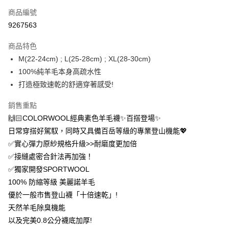
商品編號
信用卡分期付款
9267563
3 期 0 利率 每期
NT$320
21家銀行
商品特色
6 期 0 利率 每期
NT$160
21家銀行
合作金庫商業銀行
第一商業銀行
M(22-24cm) ; L(25-28cm) ; XL(28-30cm)
華南商業銀行
彰化商業銀行
12 期 0 利率 每期
NT$80
21家銀行
合作金庫商業銀行
第一商業銀行
100%純羊毛本身高疏水性
上海商業儲蓄銀行
台北富邦商業銀行
華南商業銀行
彰化商業銀行
24 期 0 利率 每期
NT$40
20家銀行
合作金庫商業銀行
第一商業銀行
國泰世華商業銀行
兆豐國際商業銀行
打造極致速乾的舒適穿著感受!
上海商業儲蓄銀行
台北富邦商業銀行
華南商業銀行
彰化商業銀行
臺灣中小企業銀行
台中商業銀行
合作金庫商業銀行
第一商業銀行
超商取貨付款
國泰世華商業銀行
兆豐國際商業銀行
上海商業儲蓄銀行
台北富邦商業銀行
銷售重點
匯豐（台灣）商業銀行
華泰商業銀行
華南商業銀行
彰化商業銀行
臺灣中小企業銀行
台中商業銀行
國泰世華商業銀行
兆豐國際商業銀行
聯邦商業銀行
遠東國際商業銀行
LINE Pay
上海商業儲蓄銀行
台北富邦商業銀行
🙌🏻COLORWOOL經典素色羊毛襪✨百搭登場✨
匯豐（台灣）商業銀行
華泰商業銀行
臺灣中小企業銀行
台中商業銀行
元大商業銀行
永豐商業銀行
兆豐國際商業銀行
臺灣中小企業銀行
日常穿搭好駕馭，同時又具備百岳等級的專業登山機能💖
聯邦商業銀行
遠東國際商業銀行
匯豐（台灣）商業銀行
華泰商業銀行
Apple Pay
玉山商業銀行
星展（台灣）商業銀行
台中商業銀行
匯豐（台灣）商業銀行
元大商業銀行
永豐商業銀行
✅實心彈力原紗規格升級>>耐磨度更加倍
聯邦商業銀行
遠東國際商業銀行
台新國際商業銀行
中國信託商業銀行
華泰商業銀行
聯邦商業銀行
玉山商業銀行
星展（台灣）商業銀行
悠遊付
✅接縫處密合針法再加強！
元大商業銀行
永豐商業銀行
台灣樂天信用卡公司
遠東國際商業銀行
元大商業銀行
台新國際商業銀行
中國信託商業銀行
玉山商業銀行
星展（台灣）商業銀行
✅獨家開發SPORTWOOL
永豐商業銀行
玉山商業銀行
台灣樂天信用卡公司
大哥付你分期
台新國際商業銀行
中國信託商業銀行
100% 防縮等級 美麗諾羊毛
星展（台灣）商業銀行
台新國際商業銀行
相關說明
台灣樂天信用卡公司
中國信託商業銀行
台灣樂天信用卡公司
優於一般市售登山襪「十倍速乾」!
【大哥付你分期使用說明】
AFTEE先享後付
天然羊毛除臭機能
1.本服務由台灣大哥大提供，台灣大哥大用戶可立即使用無須另外申請。
2.付款方式選擇「大哥付你分期」，訂單成立後會自動跳轉到大哥付的交易
相關說明
以及完美0.8公分襪底加厚!
流程，驗證手機門號後，選擇欲分期的期數、繳款截止日，確認付款後即完