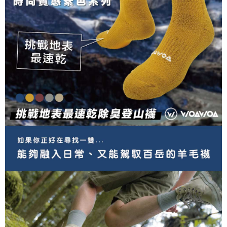
https://aftee.tw/terms/#terms3
３．未成年的使用者請事先徵得法定代理人或監護人之同意方可使用
「AFTEE先享後付」，若未經同意申辦者引起之損失，本公司不負相關責
任。
４．使用「AFTEE先享後付」時，將依據個別帳號之用戶狀況，依本公司即
時審查核予不同之上限額度；若仍有額度不足之情形，本公司將視審查結果
請求用戶進行身份認證。
５．嚴禁一人註冊多個帳號或使用他人資訊註冊。若發現惡意使用之情形，
恩沛科技股份有限公司將有權停止該用戶之使用額度並採取法律行動。