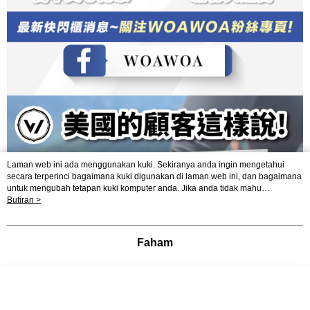
Laman web ini ada menggunakan kuki. Sekiranya anda ingin mengetahui
secara terperinci bagaimana kuki digunakan di laman web ini, dan bagaimana
untuk mengubah tetapan kuki komputer anda. Jika anda tidak mahu
menggunakan kuki di komputer anda, sila rujuk penerangan mengenai kuki.
Butiran >
Dasar Privasi
Laman web ini ada menggunakan kuki. Sekiranya anda ingin
mengetahui secara terperinci bagaimana kuki digunakan di laman web ini,
dan bagaimana untuk mengubah tetapan kuki komputer anda. Jika anda tidak
Faham
mahu menggunakan kuki di komputer anda, sila rujuk penerangan mengenai
kuki.