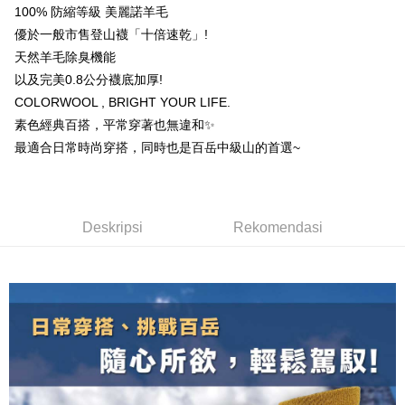
Taiwan Business Bank
Taichung Commercial
Union Bank of Taiwan
Far Eastern International
Easy Wallet
100% 防縮等級 美麗諾羊毛
Taichung Commercial Bank
HSBC Bank (Taiwan) Limited
Bank Komersial E.SUN
DBS Bank
Bank
Bank
優於一般市售登山襪「十倍速乾」!
Hwatai Bank
Union Bank of Taiwan
Bank Antarabangsa Taishin
Bank CTBC
OP Pay Later
HSBC Bank (Taiwan)
Hwatai Bank
Yuanta Commercial Bank
Bank SinoPac
Far Eastern International Bank
Yuanta Commercial Bank
Syarikat Kad Kredit Rakuten
天然羊毛除臭機能
Limited
Deskripsi
Bank Komersial E.SUN
DBS Bank
Bank SinoPac
Bank Komersial E.SUN
Taiwan
以及完美0.8公分襪底加厚!
Union Bank of Taiwan
Far Eastern International
Bank Antarabangsa
Bank CTBC
[Terma Penggunaan untuk OP Pay Later]
DBS Bank
Bank Antarabangsa Taishin
AFTEE
Bank
Taishin
COLORWOOL , BRIGHT YOUR LIFE.
Bank CTBC
Syarikat Kad Kredit Rakuten
Perkhidmatan ini disediakan oleh Taiwan Mobile dan tersedia untuk
Deskripsi
Yuanta Commercial Bank
Bank SinoPac
Syarikat Kad Kredit
素色經典百搭，平常穿著也無違和✨
Taiwan
pengguna Taiwan Mobile tanpa memerlukan permohonan tambahan.
Bank Komersial E.SUN
DBS Bank
Rakuten Taiwan
Pertama, Mengenai Perkhidmatan AFTEE Beli Sekarang Bayar Kemudian
最適合日常時尚穿搭，同時也是百岳中級山的首選~
Pemindahan ATM
1. Dengan memilih AFTEE sebagai kaedah pembayaran, mesej
Bank Antarabangsa
Bank CTBC
Jika anda memilih OP Pay Later sebagai kaedah pembayaran, sistem
pengesahan AFTEE akan muncul.
Taishin
akan mengarahkan anda secara automatik ke proses transaksi OP Pay
2. Anda boleh meneruskan pembayaran selepas pengesahan SMS.
Pilihan Penghantaran
Syarikat Kad Kredit
Later selepas pesanan dibuat. Anda perlu mengesahkan nombor telefon
3. Tiada bayaran diperlukan apabila pesanan disahkan. Produk akan
mudah alih anda, memilih bilangan ansuran, dan menetapkan tarikh
Rakuten Taiwan
dihantar ke alamat yang ditetapkan.
全家取貨付款
Deskripsi
Rekomendasi
akhir pembayaran. Transaksi akan dianggap selesai setelah pembayaran
4. Setelah pesanan disahkan, anda akan menerima SMS pembayaran
disahkan.
NT$100/pesanan | Penghantaran percuma untuk pesanan
manakala ahli aplikasi akan menerima pemberitahuan tolak aplikasi
NT$1,000 atau lebih
AFTEE.
Had kredit yang diluluskan, tempoh ansuran yang tersedia, dan yuran
5. Tiada bayaran diperlukan apabila anda menerima produk. Sila buat
yang dikenakan adalah tertakluk kepada maklumat yang dinyatakan
pembayaran di empat kedai serbaneka utama, ATM atau perbankan
付款後全家取貨
pada halaman pengesahan transaksi seterusnya.
dalam talian dengan SMS pembayaran atau pemberitahuan tolak aplikasi
NT$100/pesanan | Penghantaran percuma untuk pesanan
AFTEE.
Jika transaksi tidak disahkan dalam masa 30 minit selepas pesanan
NT$1,000 atau lebih
dibuat, atau jika permohonan gagal dalam proses semakan, pesanan
Sila ambil perhatian bahawa tempoh pembayaran adalah 14 hari. Walau
akan dibatalkan secara automatik. Jika permohonan gagal pada
7-11取貨付款
bagaimanapun, bagi mereka yang telah memuat turun Aplikasi AFTEE
peringkat "semakan manual", ini bermakna kriteria pemarkahan sistem
dan mendaftar sebagai ahli AFTEE boleh menikmati tempoh pembayaran