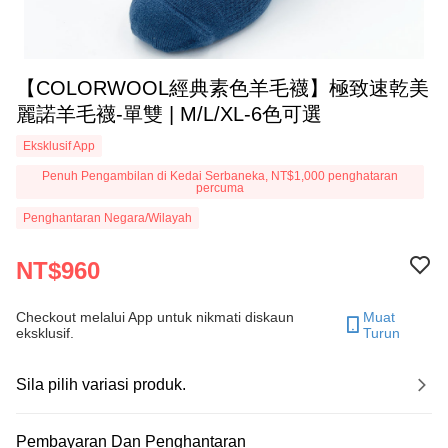
【COLORWOOL經典素色羊毛襪】極致速乾美
麗諾羊毛襪-單雙 | M/L/XL-6色可選
Eksklusif App
Penuh Pengambilan di Kedai Serbaneka, NT$1,000 penghataran
percuma
Penghantaran Negara/Wilayah
NT$960
Checkout melalui App untuk nikmati diskaun
Muat
eksklusif.
Turun
Sila pilih variasi produk.
Pembayaran Dan Penghantaran