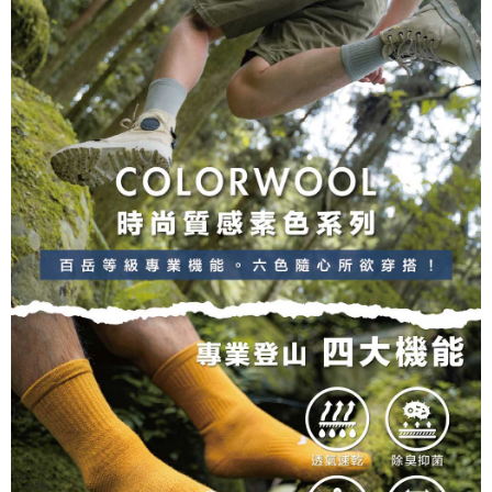
tujuan pengumpulan, pemprosesan dan penggunaan data yang
(https://aftee.tw/privacypolicy/
) untuk maklumat lanjut.
diperlukan untuk pengebilan ansuran, termasuk pengesahan,
pengesahan semula dan pembetulan.
Jumlah yang diperakui untuk pengguna kali pertama yang lulus
kelulusan boleh sehingga NT$10,000. Jika pengguna tidak membuat
Untuk terma perkhidmatan penuh, sila rujuk pautan berikut:
pembayaran dalam tempoh tersebut, yuran pembayaran lewat sebanyak
https://oppay.tw/userRule
" target="_blank" class="link revert-
20% setahun akan dikenakan. Pengguna bawah umur dikehendaki
style">https://oppay.tw/userRule
mendapatkan kebenaran daripada ibu bapa atau penjaga yang sah
untuk menggunakan AFTEE.
【Panduan Penggunaan Pembayaran Ansuran Gogo】
1. Perkhidmatan ini disediakan oleh Taiwan Mobile, pengguna telefon
Sila hubungi NP Taiwan Inc. di
cs_tw@netprotections.co.jp
jika anda
mudah alih boleh segera menggunakan tanpa perlu memohon lagi.
mempunyai sebarang kebimbangan mengenai pemprosesan dan
(Hanya untuk nombor langganan peribadi, tidak terbuka untuk syarikat
penggunaan pada data peribadi. Jika anda tidak bersetuju dengan data
dan kad prabayar)
peribadi yang disenaraikan seperti di atas akan dikumpul dan digunakan
2. Pilihan kaedah pembayaran "Pembayaran Ansuran Gogo", selepas
oleh AFTEE, sila jangan gunakan perkhidmatan ini.
pesanan ditubuhkan, akan secara automatik dialihkan ke proses
transaksi Gogo, selepas pengesahan nombor telefon, pilih bilangan
ansuran yang diingini, tarikh akhir pembayaran, dan setelah
mengesahkan pembayaran, transaksi akan selesai.
3. Jumlah kelulusan sebenar, bilangan ansuran dan jumlah bayaran
adalah berdasarkan halaman pengesahan transaksi seterusnya.
4. Dalam masa 30 minit selepas pesanan ditubuhkan, jika tidak pergi
untuk mengesahkan transaksi atau jika tidak lulus semakan, pesanan
akan dibatalkan secara automatik. Jika terdapat situasi "pindah untuk
semakan khusus" yang tidak lulus, ini menunjukkan bahawa sistem
penilaian tidak mencukupi, tiada penjelasan mengenai kandungan