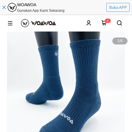
WOAWOA
Buka APP
Gunakan App Kami Sekarang
0
1
/
6