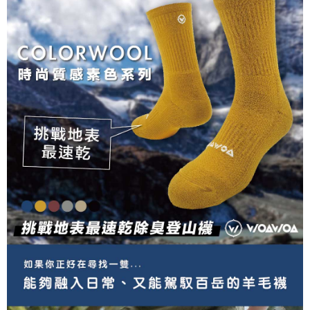
NT$100/pesanan | Penghantaran percuma untuk pesanan
tidak dipenuhi; butiran penilaian khusus tidak akan didedahkan.
sehingga 45 hari.
NT$1,000 atau lebih
[Arahan Pembayaran]
Tempoh pembayaran dikira dari masa kedai meminta pembayaran anda,
付款後7-11取貨
ditambah dengan bilangan hari yang boleh dilanjutkan oleh AFTEE. Anda
Pembayaran ansuran melalui OP Pay Later akan dibilkan secara
boleh melanjutkan tempoh pembayaran anda sebelum anda menerima
NT$100/pesanan | Penghantaran percuma untuk pesanan
berasingan dan tidak termasuk dalam bil telekom anda. SMS peringatan
pesanan. Walau bagaimanapun, tiada jaminan bahawa anda boleh
pembayaran akan dihantar selepas kitaran bil bulanan.
NT$1,000 atau lebih
menerima pesanan anda semasa tempoh pembayaran (cth.: produk
prapesanan atau produk yang mungkin mengambil masa yang lebih
Selepas mengakses bil melalui pautan dalam SMS, anda boleh
宅配
lama untuk dihantar). Oleh itu, anda dikehendaki membuat pembayaran
menyelesaikan pembayaran anda melalui salah satu saluran berikut: kod
kepada AFTEE dalam tempoh sama ada anda menerima pesanan.
NT$100/pesanan | Penghantaran percuma untuk pesanan
bar kedai serbaneka, kedai runcit Taiwan Mobile, pemindahan bank,
JKOPay, atau iPASS MONEY.
NT$1,000 atau lebih
Kedua, Sekatan Pembayaran
1. Jumlah yang diperakui untuk pengguna kali pertama boleh sehingga
[Nota Penting]
順豐
Kadar Penghantaran
NT$10,000. Amaun diperakui sebenar yang diluluskan akan berdasarkan
keputusan pensijilan dan semakan oleh AFTEE.
Perkhidmatan ini disediakan oleh Taiwan Mobile Co., Ltd. (“Syarikat”),
2. Amaun perbelanjaan minimum mestilah lebih besar daripada NT$20.
yang membolehkan pelanggan membeli barangan atau perkhidmatan
3. Pada masa ini hanya tersedia untuk ahli Taiwan.
melalui perkhidmatan ini pada masa transaksi. Hasil daripada pembelian
atau pembayaran ansuran akan dipindahkan oleh peniaga kepada
Ketiga, Syarat Perkhidmatan
Syarikat, dan pelanggan hendaklah membuat pembayaran mengikut
Perkhidmatan AFTEE Beli Sekarang Bayar Kemudian disediakan oleh NP
perjanjian menggunakan sistem bil Syarikat.
Taiwan, Inc. dan AFTEE akan membuat bil kepada pengguna. AFTEE
akan menggunakan data peribadi yang dikumpul (termasuk nama
Untuk memenuhi hubungan kontrak yang terjalin melalui persetujuan
pembeli, no. telefon, nama penerima, no. telefon, alamat penerima) untuk
penggunaan OP Pay Later, peniaga akan memberikan maklumat peribadi
penggunaan perkhidmatan. Sila rujuk kepada "Penyata Pengumpulan
anda (termasuk nama, nombor telefon, atau alamat) kepada Syarikat bagi
Data Peribadi, Pemprosesan, Penggunaan"