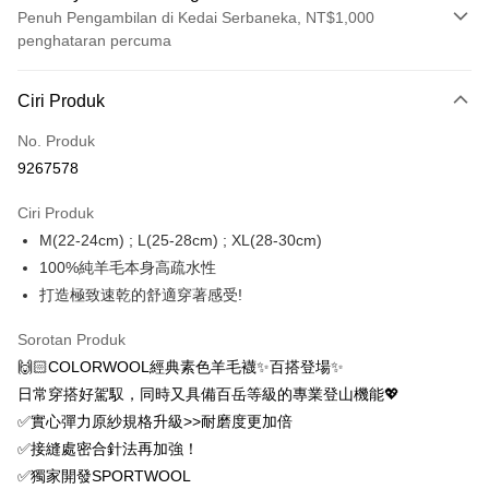
Penuh Pengambilan di Kedai Serbaneka, NT$1,000
penghataran percuma
Kaedah Pembayaran
Ciri Produk
Kad Kredit (Bayaran Penuh)
No. Produk
Ansuran Kad Kredit
9267578
3 ansuran pada kadar faedah 0,
NT$320
setiap ansuran
Ciri Produk
21 Bank
6 ansuran pada kadar faedah 0,
NT$160
setiap
Taiwan Cooperative Bank
Bank Komersial Pertama
M(22-24cm) ; L(25-28cm) ; XL(28-30cm)
Hua Nan Commercial
Chang Hwa Commercial
ansuran
21 Bank
Bank
Bank
100%純羊毛本身高疏水性
12 ansuran pada kadar faedah 0,
NT$80
setiap ansuran
Taiwan Cooperative Bank
Bank Komersial Pertama
The Shanghai
Bank Komersial Taipei
打造極致速乾的舒適穿著感受!
Hua Nan Commercial Bank
Chang Hwa Commercial Bank
21 Bank
24 ansuran pada kadar faedah 0,
NT$40
setiap
Taiwan Cooperative Bank
Bank Komersial Pertama
Commercial & Savings
Fubon
The Shanghai Commercial &
Bank Komersial Taipei Fubon
Hua Nan Commercial
Chang Hwa Commercial
ansuran
Bank
20 Bank
Sorotan Produk
Savings Bank
Bank
Bank
Bank Cathay United
Mega International
🙌🏻COLORWOOL經典素色羊毛襪✨百搭登場✨
Taiwan Cooperative Bank
Bank Komersial Pertama
Bank Cathay United
Mega International Commercial
Pengambilan di Kedai Serbaneka
The Shanghai
Bank Komersial Taipei
Commercial Bank
Hua Nan Commercial Bank
Chang Hwa Commercial Bank
日常穿搭好駕馭，同時又具備百岳等級的專業登山機能💖
Bank
Commercial & Savings
Fubon
Taiwan Business Bank
Taichung Commercial
LINE Pay
The Shanghai Commercial &
Bank Komersial Taipei Fubon
Taiwan Business Bank
Taichung Commercial Bank
✅實心彈力原紗規格升級>>耐磨度更加倍
Bank
Bank
Savings Bank
HSBC Bank (Taiwan) Limited
Hwatai Bank
✅接縫處密合針法再加強！
Bank Cathay United
Mega International
HSBC Bank (Taiwan)
Hwatai Bank
Apple Pay
Mega International Commercial
Taiwan Business Bank
Union Bank of Taiwan
Far Eastern International Bank
Commercial Bank
Limited
✅獨家開發SPORTWOOL
Bank
Yuanta Commercial Bank
Bank SinoPac