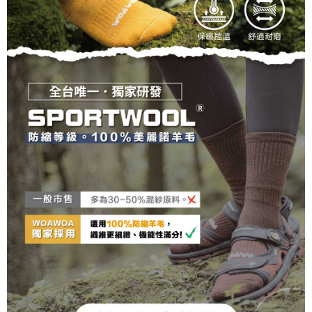
penilaian boleh diberikan.
【Penerangan Kaedah Pembayaran】
1. Pembayaran ansuran tidak digabungkan dalam bil telekomunikasi,
"Pembayaran Ansuran Gogo" akan menghantar SMS peringatan
pembayaran selepas tarikh penyelesaian bulanan.
2. Melalui pautan SMS untuk membuka bil, anda boleh memilih untuk
membayar melalui "Kod bar kedai serbaneka / Kedai rasmi Taiwan
Mobile / Pemindahan bank / Pembayaran J街口 / iPASS MONEY" dan
saluran lain.
【Nota Penting】
1. Perkhidmatan ini disediakan oleh "Taiwan Mobile Co., Ltd." untuk
membolehkan pengguna membeli produk atau perkhidmatan melalui
perkhidmatan ini semasa transaksi, dan kedai akan menyerahkan hak
tuntutan harga jual/beli ansuran kepada syarikat ini untuk membayar bil
menggunakan bil syarikat ini.
2. Berdasarkan tujuan kontrak persetujuan pembayaran menggunakan
"Pembayaran Ansuran Gogo", kedai akan memberikan maklumat peribadi
anda (termasuk nama, telefon atau alamat) kepada Taiwan Mobile untuk
pengumpulan, pemprosesan dan penggunaan, untuk pengesahan,
semakan dan pembetulan data yang diperlukan untuk bil ansuran oleh
Taiwan Mobile.
3. Sila baca syarat perkhidmatan pengguna secara lengkap melalui
pautan berikut: https://oppay.tw/userRule