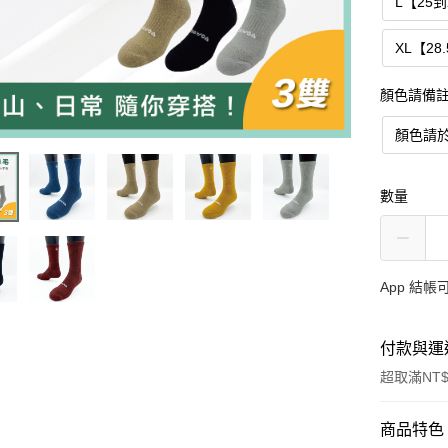
L【25
XL【2
顏色請備
顏色請
數量
App 結
付款與運
超取滿NT$
付款方式
商品特色