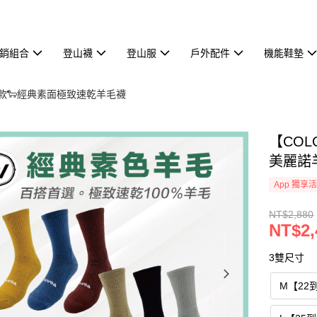
熱銷組合
登山襪
登山服
戶外配件
機能鞋墊
能款🐑經典素面極致速乾羊毛襪
【CO
美麗諾羊
App 獨享
NT$2,880
NT$2,
3雙尺寸
M【22