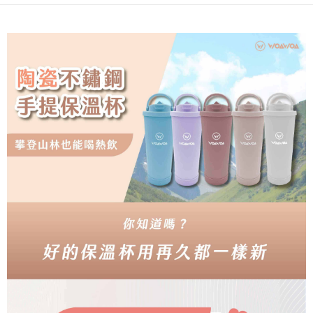
流程，驗證手機門號後，選擇欲分期的期數、繳款截止日，確認付款後即完
【關於「AFTEE先享後付」】
成交易。
ATM付款
AFTEE先享後付是「在收到商品之後才付款」的支付方式。 讓您購物簡單
3.實際核准額度、可分期數及費用金額請依後續交易確認頁面所載為準。
便利好安心！
4.訂單成立30分鐘內，如未前往確認交易或遇審核未通過，訂單將自動取
１．簡單：不需註冊會員、不需綁卡、不需儲值。
運送方式
消。如遇「轉專審核」未通過狀況，表示未達大哥付你分期系統評分，恕無
２．便利：只要手機號碼，簡訊認證，即可結帳。
法說明評估內容。
３．安心：先確認商品／服務後，再付款。
全家取貨付款
【繳款方式說明】
1.分期款項不併入電信帳單，「大哥付你分期」於每月結算日後寄送繳費提
每筆NT$100，滿NT$1,000(含以上)免運費
【「AFTEE先享後付」結帳流程】
醒簡訊。
１．於結帳方式選擇「AFTEE先享後付」後，將跳轉至「AFTEE先享後付」
2.透過簡訊連結打開帳單後，可選擇「超商條碼／台灣大直營門市／銀行轉
付款後全家取貨
結帳頁面，進行簡訊認證並確認金額後，即可完成結帳。
帳／街口支付／iPASS MONEY」等通路繳費。
２．訂單成立數日內，您將收到繳費通知簡訊。
每筆NT$100，滿NT$1,000(含以上)免運費
３．收到繳費通知簡訊後14天內，點擊此簡訊中的連結，可透過四大超商／
【注意事項】
ATM／網路銀行／等多元方式進行付款，方視為交易完成。
7-11取貨付款
1.本服務係由「台灣大哥大股份有限公司」（以下簡稱本公司）所提供，讓
※ 請注意：結帳手續完成當下不需立刻繳費，但若您需要取消訂單，請聯絡
用戶於交易時，得透過本服務購買商品或服務，並由商店將買賣／分期付款
每筆NT$100，滿NT$1,000(含以上)免運費
購買商品的店家。未經商家同意取消之訂單仍視為有效，需透過AFTEE先享
買賣價金債權讓與本公司後，依約使用本公司帳單繳交帳款。
後付繳納相關費用。
2.基於同意付款使用「大哥付你分期」之契約關係目的，商店將以您的個人
付款後7-11取貨
※ 交易是否成功請以「AFTEE先享後付 」之結帳頁面顯示為準，若有關於
資料（包含姓名、電話或地址）提供予台灣大哥大進項蒐集、處理及利用，
是否繳費成功／繳費後需取消欲退款等相關疑問，請聯繫「AFTEE先享後付
每筆NT$100，滿NT$1,000(含以上)免運費
由本公司與您本人進行分期帳單所需資料之確認、核對及更正。
客戶支援中心」
https://netprotections.freshdesk.com/support/home
3.完整用戶服務條款，請詳閱以下連結：
https://oppay.tw/userRule
宅配
【注意事項】
１．透過由恩沛科技股份有限公司提供之「AFTEE先享後付」服務完成之交
每筆NT$100，滿NT$1,000(含以上)免運費
易，需依本服務之必要範圍內提供個人資料，並將交易相關給付款項請求債
權轉讓予恩沛科技股份有限公司。
順豐
查看運費