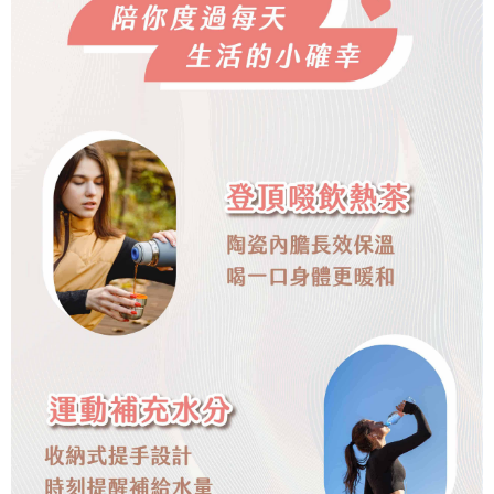
２．關於個人資料處理事宜，請瀏覽以下網址：
https://aftee.tw/terms/#terms3
３．未成年的使用者請事先徵得法定代理人或監護人之同意方可使用
「AFTEE先享後付」，若未經同意申辦者引起之損失，本公司不負相關責
任。
４．使用「AFTEE先享後付」時，將依據個別帳號之用戶狀況，依本公司即
時審查核予不同之上限額度；若仍有額度不足之情形，本公司將視審查結果
請求用戶進行身份認證。
５．嚴禁一人註冊多個帳號或使用他人資訊註冊。若發現惡意使用之情形，
恩沛科技股份有限公司將有權停止該用戶之使用額度並採取法律行動。