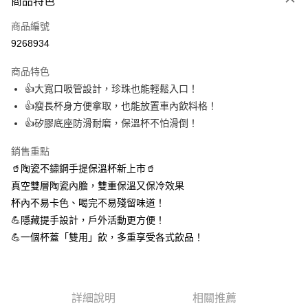
商品特色
信用卡一次付款
商品編號
信用卡分期付款
9268934
3 期 0 利率 每期
NT$330
21家銀行
商品特色
6 期 0 利率 每期
NT$165
21家銀行
合作金庫商業銀行
第一商業銀行
👍大寬口吸管設計，珍珠也能輕鬆入口！
華南商業銀行
彰化商業銀行
12 期 0 利率 每期
NT$82
21家銀行
合作金庫商業銀行
第一商業銀行
👍瘦長杯身方便拿取，也能放置車內飲料格！
上海商業儲蓄銀行
台北富邦商業銀行
華南商業銀行
彰化商業銀行
24 期 0 利率 每期
NT$41
20家銀行
合作金庫商業銀行
第一商業銀行
國泰世華商業銀行
兆豐國際商業銀行
👍矽膠底座防滑耐磨，保溫杯不怕滑倒！
上海商業儲蓄銀行
台北富邦商業銀行
華南商業銀行
彰化商業銀行
臺灣中小企業銀行
台中商業銀行
合作金庫商業銀行
第一商業銀行
超商取貨付款
國泰世華商業銀行
兆豐國際商業銀行
上海商業儲蓄銀行
台北富邦商業銀行
銷售重點
匯豐（台灣）商業銀行
華泰商業銀行
華南商業銀行
彰化商業銀行
臺灣中小企業銀行
台中商業銀行
國泰世華商業銀行
兆豐國際商業銀行
聯邦商業銀行
遠東國際商業銀行
LINE Pay
上海商業儲蓄銀行
台北富邦商業銀行
🥤陶瓷不鏽鋼手提保溫杯新上市🥤
匯豐（台灣）商業銀行
華泰商業銀行
臺灣中小企業銀行
台中商業銀行
元大商業銀行
永豐商業銀行
兆豐國際商業銀行
臺灣中小企業銀行
真空雙層陶瓷內膽，雙重保溫又保冷效果
聯邦商業銀行
遠東國際商業銀行
匯豐（台灣）商業銀行
華泰商業銀行
Apple Pay
玉山商業銀行
星展（台灣）商業銀行
台中商業銀行
匯豐（台灣）商業銀行
元大商業銀行
永豐商業銀行
杯內不易卡色、喝完不易殘留味道！
聯邦商業銀行
遠東國際商業銀行
台新國際商業銀行
中國信託商業銀行
華泰商業銀行
聯邦商業銀行
玉山商業銀行
星展（台灣）商業銀行
悠遊付
💪隱藏提手設計，戶外活動更方便！
元大商業銀行
永豐商業銀行
台灣樂天信用卡公司
遠東國際商業銀行
元大商業銀行
台新國際商業銀行
中國信託商業銀行
玉山商業銀行
星展（台灣）商業銀行
💪一個杯蓋「雙用」飲，多重享受各式飲品！
永豐商業銀行
玉山商業銀行
台灣樂天信用卡公司
大哥付你分期
台新國際商業銀行
中國信託商業銀行
星展（台灣）商業銀行
台新國際商業銀行
相關說明
台灣樂天信用卡公司
中國信託商業銀行
台灣樂天信用卡公司
【大哥付你分期使用說明】
AFTEE先享後付
1.本服務由台灣大哥大提供，台灣大哥大用戶可立即使用無須另外申請。
詳細說明
相關推薦
2.付款方式選擇「大哥付你分期」，訂單成立後會自動跳轉到大哥付的交易
相關說明