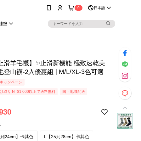
0
日本語
鞋墊
止滑羊毛襪】✨止滑新機能 極致速乾美
登山襪-2入優惠組 | M/L/XL-3色可選
キャンペーン
取り NT$1,000以上で送料無料
国・地域配送
930
式
.5到24cm】卡其色
L【25到28cm】卡其色