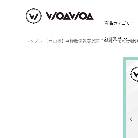
商品カテゴリー
好評實測
トップ
【登山襪】➡️極致速乾美麗諾羊毛襪
👉️止滑