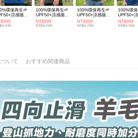
1. 本サ
の有無に関
【登山襪】
宅配
よって提
00%環保再生🌱
100%環保再生🌱
100%環保再生🌱
100%環保
スを購入
二、支払
配送毎にNT
PF50+涼感循環
UPF50+涼感循環
UPF50+涼感循環
UPF50
渡した後
1.初回 
風衣【山岳線條
極風衣【山岳線條
極風衣【山岳線條
極風衣【
$999
NT$999
NT$999
NT$999
す。
】
款】
款】
款】
き、限度
順豐
$1,730
NT$1,730
NT$1,730
NT$1,730
2. 「OP
2.決済金額
人情報（
3.現在、
処理およ
報の確認
三、利用規
3. 完全
プロテクシ
ださい：
ht
します。
について
おすすめ関連商品
文者の氏
これに限ら
されます。
AFTEE
明』をご
AFTEE
なります。
延滞納金
後見人の同
個人情報
を行使し
cs_tw@netp