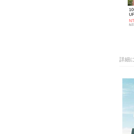
1
U
極
NT
款
NT
詳細