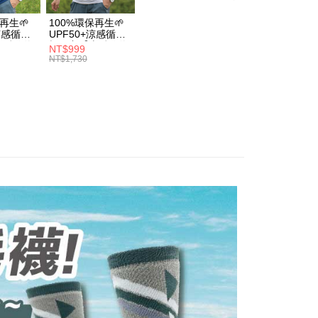
ービスは「台湾大哥大株式会社」（以下「当社」といいます）に
わらず、AFTEEで指定された期限内にお支払いください。
➡️極致速乾美麗諾羊毛襪
🔷美麗諾羊毛襪高筒全品項
供され、ユーザーが取引時に本サービスを通じて商品やサービ
再生🌱
100%環保再生🌱
できるようにし、店舗が売買／分割払い売買の債権を当社に譲
い限度額
$100、NT$1,000以上で送料無料
+涼感循環
UPF50+涼感循環
、契約に基づいて当社の請求書で帳款を支払うことになりま
AFTEEを ご利用の際に、認証結果及び当社の審査の結果に基づ
山岳線條
極風衣【山岳線條
NT$999
款】
額が設定されます。
送料を確認
NT$1,730
 Pay Later」を利用する契約関係の目的から、店舗はあなたの個
は最低NT$20です。
名前、電話または住所を含む）を台湾大哥大に提供し、収集、
台湾の会員のみご利用いただけます。
び利用するために、当社があなた本人と分割請求書に必要な情
、照合および修正を行います。
約「AFTEE代金後払い」（以下当サービスという）はネット
なユーザーサービス規約については、以下のリンクを参照してく
ョンズ（以下 AFTEE という）が提供し、AFTEEが代金を徴収
tps://oppay.tw/userRule
当サービスご利用の際に提供しなければならない個人情報（注
名、電話番号、受取人の氏名、電話番号、受取人住所を含むが
ない）は、AFTEEに渡され当サービスで必要な範囲内で利用
AFTEEの個人情報の収集、処理、利用について、詳細は
公式ホームページの『個人情報の収集、処理及び利用に関する声
参照ください（
https://aftee.tw/privacypolicy/
）。
の初回ご利用の際に、審査を通過すれば、最高額がNT$10,000に
支払い期限を過ぎた場合、その金額に基づいて年利20%の遅
が加算されます。未成年の利用者は、事前に法定代理人または
意を得ればAFTEEをご利用いただけます。
の処理、利用について疑問がある、または関連する法律の権利
たい場合は、ネットプロテクションズ
rotections.co.jp
にご連絡ください。上記に示した個人情報