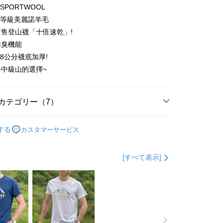
際商業銀行
中国信託商業銀行
湾)商業銀行
台新國際商業銀行
SPORTWOOL
天クレジットカード会社
託商業銀行
台湾楽天クレジットカード会社
防縮等級美麗諾羊毛
 Later 使用説明】
代金後払い
ービスは台湾大哥大によって提供され、台湾大哥大のユーザーは
售登山襪「十倍速乾」!
請なしで即時に利用可能です。
除臭機能
方法で「OP Pay Later」を選択すると、注文が成立した後に自
TEE代金後払いについて
 Pay Later の取引プロセスに移行し、携帯番号を確認後、分割
.8公分襪底加厚!
い方法でAFTEE代金後払いを選択すると、携帯電話認証ウィン
数や支払い期限を選択し、支払いを確認すると取引が完了しま
示されます。
中級山的選擇~
で認証してお支払い手続を進めてください。
の承認額、分割回数および費用については、後続の取引確認ペー
るときのお支払いは不要です。商品はご指定の住所に配送されま
とします。
成立後30分以内に確認取引を行わない場合や審査が通過しない場
カテゴリー（7）
が完了すると、携帯に支払い通知のSMSが届きます。アプリ会
付款
は自動的にキャンセルされます。「転専審査」に未通過の状況
、AFTEE アプリプッシュ通知が届きます。
た場合は、システムの評価基準に達していないことを意味し、
$100、NT$1,000以上で送料無料
け取り時のお支払いは不要です。商品を確かめてから、SMSま
➡️極致速乾美麗諾羊毛襪
👉️止滑經典款🐑四向止滑
についての説明はいたしかねます。
の通知に従って、4大コンビニ、またはATM/オンラインバンキ
する
カスタマーサービス
羊毛襪
家取貨
支払いください。
氣TOP-跟著買就對了!
$100、NT$1,000以上で送料無料
方法の説明】
限は最短で 14 日以内ですので、ご注意ください。AFTEE ア
[すべて表示]
いの金額は電信請求書に統合されず、「OP Pay Later」は毎月

◇長度-高筒
ンロードして AFTEE 会員になるとお支払い期限を最長 45 日
付款
に支払いリマインダーのSMSを送信します。
延長できます。

Sのリンクを通じて請求書を開いた後、「コンビニバーコード／台
●厚度-0.8cm整雙加厚
$100、NT$1,000以上で送料無料
舗／銀行振込／街口支払い／iPASS MONEY」などのチャネル
は、ショップが請求した期日と、AFTEEで延長できる日数を
👉🏻
▹使用場景-專業百岳中級山
を選択できます。
1取貨
されます。AFTEEで注文すると、商品を受け取るまで支払い
長できますが、商品を期限内に受け取れない場合があります
滑系列
極致速乾-美麗諾羊毛止滑襪
$100、NT$1,000以上で送料無料
項】
約商品や商品到着日が比較的遅い商品）。そのため、商品到着