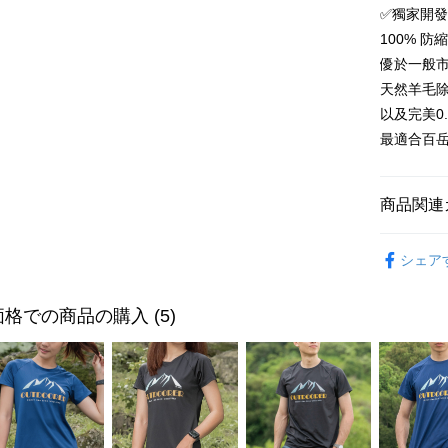
台新國
星展(台
✅獨家開發
説明
台湾楽
中国信
100% 
【OP Pay
AFTEE
1. 本サ
優於一般市
追加の申
説明
天然羊毛
2. 支払い
一、 AF
ATM払い
動的に OP
以及完美0
1.お支払
払いの回
ドウが表
最適合百岳
す。
2.SMS
3. 実際
3.注文す
配送方法
ジを基準
す。
4. 注文
商品関連
4.ご注文
全家取貨
合、注文
員の場合は
が発生し
配送毎にNT
5.商品受
【登山襪】
評価内容
たはアプリ
シェア
極致速乾
付款後全
ングでお
🏆️熱銷人
配送毎にNT
【支払い
代金納付期
格での商品の購入 (5)
1. 分割払
長度選擇👉
プリをダウ
7-11取貨
の締め日後
以内まで
厚度選擇👉
2. SM
配送毎にNT
湾大直営店
お支払期限
使用場合挑選
で支払い
付款後7-1
もとに計算
期限を延
◎四向止
配送毎にNT
【注意事
（例：予