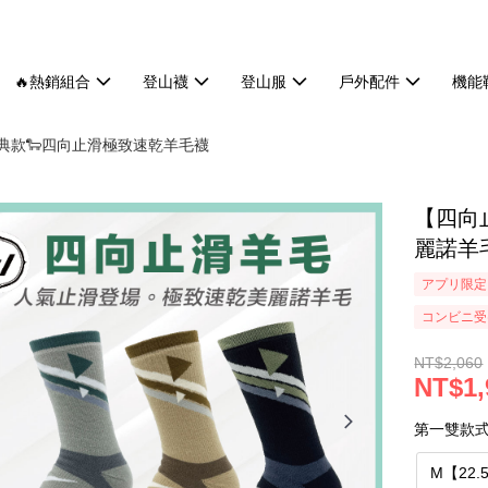
🔥熱銷組合
登山襪
登山服
戶外配件
機能
經典款🐑四向止滑極致速乾羊毛襪
【四向
麗諾羊毛
アプリ限定
コンビニ受け
NT$2,060
NT$1,
第一雙款
M【22