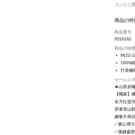
コンビニ受
お支払い
商品の特
クレジット
商品番号
9316162
クレジッ
商品の特
3回払
M(22-2
6回払
合作金
100
華南商
12回
合作金
打造極
上海商
華南商
24回
合作金
セールス
国泰世
上海商
華南商
🔥山友必
台湾中
合作金
コンビニ
国泰世
上海商
HSBC
華南商
【獨家】
台湾中
国泰世
聯邦商
LINE Pay
上海商
全方位提升
HSBC
台湾中
元大商
兆豐國
聯邦商
穿著登山
HSBC
Apple Pay
玉山商
台中商
元大商
腳掌不再任
聯邦商
台新國
華泰商
玉山商
Easy Walle
元大商
✅實心彈力
台湾楽
遠東国
台新國
玉山商
✅接縫處
永豐商
台湾楽
OP Pay La