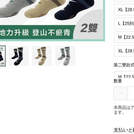
XL【28
L【25
M【22.
XL【28
第二雙款
M【22
数量
XL【28
L【25
本商品は
ます。
M【22.
支払いと
XL【28