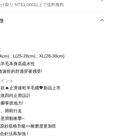
け取り NT$1,000以上で送料無料
方法
徴
カード1回払い
トカード分割払い
徴
い、金利0、毎回
NT$643
21行の銀行
4cm) ; L(25-28cm) ; XL(28-30cm)
い、金利0、毎回
NT$321
21行の銀行
庫商業銀行
第一商業銀行
%純羊毛本身高疏水性
業銀行
彰化商業銀行
払い、金利0、毎回
NT$160
21行の銀行
庫商業銀行
第一商業銀行
致速乾的舒適穿著感受!
業儲蓄銀行
台北富邦商業銀行
業銀行
彰化商業銀行
払い、金利0、毎回
NT$80
20行の銀行
庫商業銀行
第一商業銀行
ポイント
華商業銀行
兆豐國際商業銀行
業儲蓄銀行
台北富邦商業銀行
業銀行
彰化商業銀行
備款🔥止滑速乾羊毛襪💖新品上市
小企業銀行
台中商業銀行
庫商業銀行
第一商業銀行
店頭代金引換
華商業銀行
兆豐國際商業銀行
業儲蓄銀行
台北富邦商業銀行
(台湾)商業銀行
華泰商業銀行
業銀行
彰化商業銀行
襪底四向止滑設計
小企業銀行
台中商業銀行
華商業銀行
兆豐國際商業銀行
業銀行
遠東国際商業銀行
業儲蓄銀行
台北富邦商業銀行
腳掌抓地力!
(台湾)商業銀行
華泰商業銀行
小企業銀行
台中商業銀行
業銀行
永豐商業銀行
際商業銀行
台湾中小企業銀行
業銀行
遠東国際商業銀行
鞋、雨鞋行走
(台湾)商業銀行
華泰商業銀行
業銀行
星展(台湾)商業銀行
業銀行
HSBC(台湾)商業銀行
業銀行
永豐商業銀行
意滑動衝擊~
業銀行
遠東国際商業銀行
際商業銀行
中国信託商業銀行
業銀行
聯邦商業銀行
業銀行
星展(台湾)商業銀行
t
業銀行
永豐商業銀行
原紗規格升級>>耐磨度更加倍
天クレジットカード会社
際商業銀行
元大商業銀行
際商業銀行
中国信託商業銀行
業銀行
星展(台湾)商業銀行
密合針法再加強！
業銀行
玉山商業銀行
天クレジットカード会社
ter