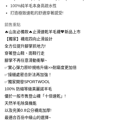
流程，驗證手機門號後，選擇欲分期的期數、繳款截止日，確認付款後即完
【關於「AFTEE先享後付」】
100%純羊毛本身高疏水性
成交易。
ATM付款
AFTEE先享後付是「在收到商品之後才付款」的支付方式。 讓您購物簡單
打造極致速乾的舒適穿著感受!
3.實際核准額度、可分期數及費用金額請依後續交易確認頁面所載為準。
便利好安心！
4.訂單成立30分鐘內，如未前往確認交易或遇審核未通過，訂單將自動取
１．簡單：不需註冊會員、不需綁卡、不需儲值。
運送方式
消。如遇「轉專審核」未通過狀況，表示未達大哥付你分期系統評分，恕無
銷售重點
２．便利：只要手機號碼，簡訊認證，即可結帳。
法說明評估內容。
３．安心：先確認商品／服務後，再付款。
🔥山友必備款🔥止滑速乾羊毛襪💖新品上市
全家取貨付款
【繳款方式說明】
1.分期款項不併入電信帳單，「大哥付你分期」於每月結算日後寄送繳費提
【獨家】襪底四向止滑設計
每筆NT$100，滿NT$1,000(含以上)免運費
【「AFTEE先享後付」結帳流程】
醒簡訊。
全方位提升腳掌抓地力!
１．於結帳方式選擇「AFTEE先享後付」後，將跳轉至「AFTEE先享後付」
2.透過簡訊連結打開帳單後，可選擇「超商條碼／台灣大直營門市／銀行轉
付款後全家取貨
結帳頁面，進行簡訊認證並確認金額後，即可完成結帳。
穿著登山鞋、雨鞋行走
帳／街口支付／iPASS MONEY」等通路繳費。
２．訂單成立數日內，您將收到繳費通知簡訊。
每筆NT$100，滿NT$1,000(含以上)免運費
腳掌不再任意滑動衝擊~
３．收到繳費通知簡訊後14天內，點擊此簡訊中的連結，可透過四大超商／
【注意事項】
ATM／網路銀行／等多元方式進行付款，方視為交易完成。
✅實心彈力原紗規格升級>>耐磨度更加倍
7-11取貨付款
1.本服務係由「台灣大哥大股份有限公司」（以下簡稱本公司）所提供，讓
※ 請注意：結帳手續完成當下不需立刻繳費，但若您需要取消訂單，請聯絡
✅接縫處密合針法再加強！
用戶於交易時，得透過本服務購買商品或服務，並由商店將買賣／分期付款
每筆NT$100，滿NT$1,000(含以上)免運費
購買商品的店家。未經商家同意取消之訂單仍視為有效，需透過AFTEE先享
買賣價金債權讓與本公司後，依約使用本公司帳單繳交帳款。
✅獨家開發SPORTWOOL
後付繳納相關費用。
2.基於同意付款使用「大哥付你分期」之契約關係目的，商店將以您的個人
付款後7-11取貨
※ 交易是否成功請以「AFTEE先享後付 」之結帳頁面顯示為準，若有關於
100% 防縮等級美麗諾羊毛
資料（包含姓名、電話或地址）提供予台灣大哥大進項蒐集、處理及利用，
是否繳費成功／繳費後需取消欲退款等相關疑問，請聯繫「AFTEE先享後付
每筆NT$100，滿NT$1,000(含以上)免運費
由本公司與您本人進行分期帳單所需資料之確認、核對及更正。
優於一般市售登山襪「十倍速乾」!
客戶支援中心」
https://netprotections.freshdesk.com/support/home
3.完整用戶服務條款，請詳閱以下連結：
https://oppay.tw/userRule
天然羊毛除臭機能
宅配
【注意事項】
以及完美0.8公分襪底加厚!
１．透過由恩沛科技股份有限公司提供之「AFTEE先享後付」服務完成之交
每筆NT$100，滿NT$1,000(含以上)免運費
最適合百岳中級山的選擇~
易，需依本服務之必要範圍內提供個人資料，並將交易相關給付款項請求債
權轉讓予恩沛科技股份有限公司。
順豐
查看運費