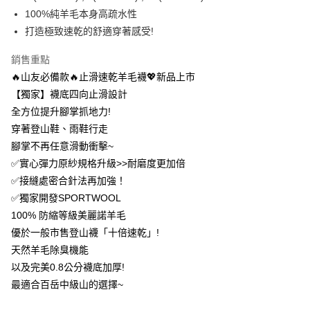
流程，驗證手機門號後，選擇欲分期的期數、繳款截止日，確認付款後即完
【關於「AFTEE先享後付」】
100%純羊毛本身高疏水性
成交易。
ATM付款
AFTEE先享後付是「在收到商品之後才付款」的支付方式。 讓您購物簡單
打造極致速乾的舒適穿著感受!
3.實際核准額度、可分期數及費用金額請依後續交易確認頁面所載為準。
便利好安心！
4.訂單成立30分鐘內，如未前往確認交易或遇審核未通過，訂單將自動取
１．簡單：不需註冊會員、不需綁卡、不需儲值。
運送方式
消。如遇「轉專審核」未通過狀況，表示未達大哥付你分期系統評分，恕無
銷售重點
２．便利：只要手機號碼，簡訊認證，即可結帳。
法說明評估內容。
３．安心：先確認商品／服務後，再付款。
🔥山友必備款🔥止滑速乾羊毛襪💖新品上市
全家取貨付款
【繳款方式說明】
1.分期款項不併入電信帳單，「大哥付你分期」於每月結算日後寄送繳費提
【獨家】襪底四向止滑設計
每筆NT$100，滿NT$1,000(含以上)免運費
【「AFTEE先享後付」結帳流程】
醒簡訊。
全方位提升腳掌抓地力!
１．於結帳方式選擇「AFTEE先享後付」後，將跳轉至「AFTEE先享後付」
2.透過簡訊連結打開帳單後，可選擇「超商條碼／台灣大直營門市／銀行轉
付款後全家取貨
結帳頁面，進行簡訊認證並確認金額後，即可完成結帳。
穿著登山鞋、雨鞋行走
帳／街口支付／iPASS MONEY」等通路繳費。
２．訂單成立數日內，您將收到繳費通知簡訊。
每筆NT$100，滿NT$1,000(含以上)免運費
腳掌不再任意滑動衝擊~
３．收到繳費通知簡訊後14天內，點擊此簡訊中的連結，可透過四大超商／
【注意事項】
ATM／網路銀行／等多元方式進行付款，方視為交易完成。
✅實心彈力原紗規格升級>>耐磨度更加倍
7-11取貨付款
1.本服務係由「台灣大哥大股份有限公司」（以下簡稱本公司）所提供，讓
※ 請注意：結帳手續完成當下不需立刻繳費，但若您需要取消訂單，請聯絡
✅接縫處密合針法再加強！
用戶於交易時，得透過本服務購買商品或服務，並由商店將買賣／分期付款
每筆NT$100，滿NT$1,000(含以上)免運費
購買商品的店家。未經商家同意取消之訂單仍視為有效，需透過AFTEE先享
買賣價金債權讓與本公司後，依約使用本公司帳單繳交帳款。
✅獨家開發SPORTWOOL
後付繳納相關費用。
2.基於同意付款使用「大哥付你分期」之契約關係目的，商店將以您的個人
付款後7-11取貨
※ 交易是否成功請以「AFTEE先享後付 」之結帳頁面顯示為準，若有關於
100% 防縮等級美麗諾羊毛
資料（包含姓名、電話或地址）提供予台灣大哥大進項蒐集、處理及利用，
是否繳費成功／繳費後需取消欲退款等相關疑問，請聯繫「AFTEE先享後付
每筆NT$100，滿NT$1,000(含以上)免運費
由本公司與您本人進行分期帳單所需資料之確認、核對及更正。
優於一般市售登山襪「十倍速乾」!
客戶支援中心」
https://netprotections.freshdesk.com/support/home
3.完整用戶服務條款，請詳閱以下連結：
https://oppay.tw/userRule
天然羊毛除臭機能
宅配
【注意事項】
以及完美0.8公分襪底加厚!
１．透過由恩沛科技股份有限公司提供之「AFTEE先享後付」服務完成之交
每筆NT$100，滿NT$1,000(含以上)免運費
最適合百岳中級山的選擇~
易，需依本服務之必要範圍內提供個人資料，並將交易相關給付款項請求債
權轉讓予恩沛科技股份有限公司。
順豐
查看運費