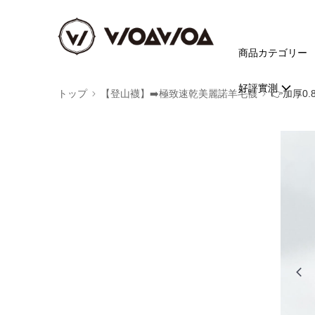
商品カテゴリー
好評實測
トップ
【登山襪】➡️極致速乾美麗諾羊毛襪
👉️加厚