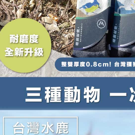
3. 完全
プロテクシ
ださい：
ht
します。
文者の氏
これに限ら
されます。
AFTEE
明』をご
AFTEE
なります。
延滞納金
後見人の同
個人情報
を行使し
cs_tw@netp
を、必要な
AFTEE
意いただ