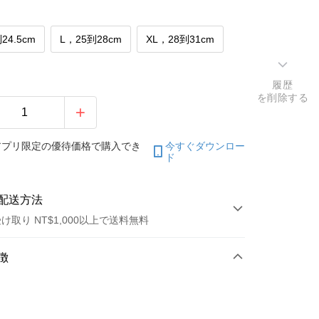
24.5cm
L，25到28cm
XL，28到31cm
履歴
を削除する
アプリ限定の優待価格で購入でき
今すぐダウンロー
ド
配送方法
け取り NT$1,000以上で送料無料
方法
徴
カード1回払い
トカード分割払い