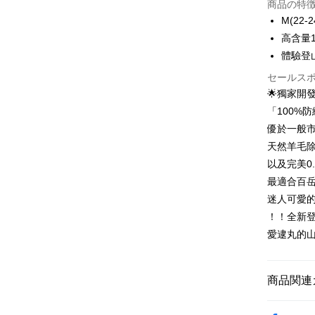
商品の特
3回払
M(22-2
6回払
合作金
高含量
華南商
12回
合作金
體驗登
上海商
華南商
24回
合作金
セールス
国泰世
上海商
華南商
🌟獨家開發
台湾中
合作金
コンビニ
国泰世
上海商
HSBC
華南商
「100%
台湾中
国泰世
聯邦商
LINE Pay
上海商
優於一般市
HSBC
台湾中
元大商
兆豐國
聯邦商
天然羊毛
HSBC
Apple Pay
玉山商
台中商
元大商
以及完美0
聯邦商
台新國
華泰商
玉山商
Easy Walle
元大商
最適合百岳
台湾楽
遠東国
台新國
玉山商
迷人可愛
永豐商
台湾楽
OP Pay La
台新國
星展(台
！！全新
説明
台湾楽
中国信
愛逮丸的
【OP Pay
AFTEE
1. 本サ
追加の申
説明
2. 支払い
一、 AF
商品関連
ATM払い
動的に OP
1.お支払
払いの回
ドウが表
【登山襪】
す。
2.SMS