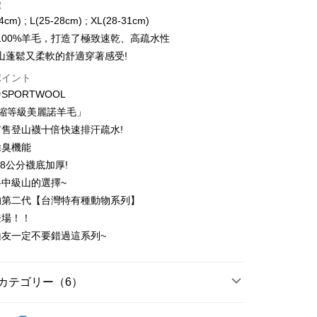
徴
い、金利0、毎回
NT$330
21行の銀行
4cm) ; L(25-28cm) ; XL(28-31cm)
い、金利0、毎回
NT$165
21行の銀行
庫商業銀行
第一商業銀行
100%羊毛，打造了極致速乾、高疏水性
業銀行
彰化商業銀行
払い、金利0、毎回
NT$82
21行の銀行
庫商業銀行
第一商業銀行
山蓬鬆又柔軟的舒適穿著感受!
業儲蓄銀行
台北富邦商業銀行
業銀行
彰化商業銀行
払い、金利0、毎回
NT$41
20行の銀行
庫商業銀行
第一商業銀行
ポイント
華商業銀行
兆豐國際商業銀行
業儲蓄銀行
台北富邦商業銀行
業銀行
彰化商業銀行
SPORTWOOL
小企業銀行
台中商業銀行
庫商業銀行
第一商業銀行
店頭代金引換
華商業銀行
兆豐國際商業銀行
業儲蓄銀行
台北富邦商業銀行
(台湾)商業銀行
華泰商業銀行
業銀行
彰化商業銀行
防縮等級美麗諾羊毛」
小企業銀行
台中商業銀行
華商業銀行
兆豐國際商業銀行
業銀行
遠東国際商業銀行
業儲蓄銀行
台北富邦商業銀行
售登山襪十倍快速排汗疏水!
(台湾)商業銀行
華泰商業銀行
小企業銀行
台中商業銀行
業銀行
永豐商業銀行
際商業銀行
台湾中小企業銀行
業銀行
遠東国際商業銀行
除臭機能
(台湾)商業銀行
華泰商業銀行
業銀行
星展(台湾)商業銀行
業銀行
HSBC(台湾)商業銀行
業銀行
永豐商業銀行
.8公分襪底加厚!
業銀行
遠東国際商業銀行
際商業銀行
中国信託商業銀行
業銀行
聯邦商業銀行
業銀行
星展(台湾)商業銀行
t
業銀行
永豐商業銀行
中級山的選擇~
天クレジットカード会社
際商業銀行
元大商業銀行
際商業銀行
中国信託商業銀行
業銀行
星展(台湾)商業銀行
的第二代【台灣特有種動物系列】
業銀行
玉山商業銀行
天クレジットカード会社
ter
際商業銀行
中国信託商業銀行
湾)商業銀行
台新國際商業銀行
登場！！
天クレジットカード会社
託商業銀行
台湾楽天クレジットカード会社
山友一定不要錯過這系列~
 Later 使用説明】
代金後払い
ービスは台湾大哥大によって提供され、台湾大哥大のユーザーは
請なしで即時に利用可能です。
方法で「OP Pay Later」を選択すると、注文が成立した後に自
TEE代金後払いについて
カテゴリー（6）
 Pay Later の取引プロセスに移行し、携帯番号を確認後、分割
い方法でAFTEE代金後払いを選択すると、携帯電話認証ウィン
数や支払い期限を選択し、支払いを確認すると取引が完了しま
示されます。
➡️極致速乾美麗諾羊毛襪
👉️加厚0.8公分🐑台灣特有
で認証してお支払い手続を進めてください。