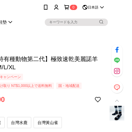
0
日本語
鞋墊
特有種動物第二代】極致速乾美麗諾羊
/L/XL
キャンペーン
取り NT$1,000以上で送料無料
国・地域配送
90
猴
台灣水鹿
台灣黃山雀