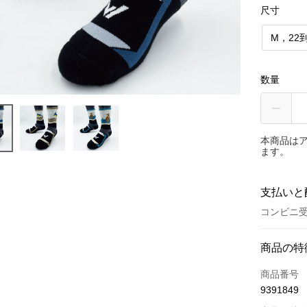
尺寸
M，22到
数量
本商品は
ます。
支払いと
コンビニ受
お支払い
商品の特
クレジット
商品番号
9391849
クレジッ