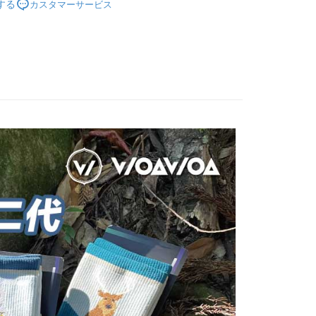
する
カスタマーサービス
乾羊毛襪
の承認額、分割回数および費用については、後続の取引確認ペー
るときのお支払いは不要です。商品はご指定の住所に配送されま
とします。

◇長度-高筒
成立後30分以内に確認取引を行わない場合や審査が通過しない場
が完了すると、携帯に支払い通知のSMSが届きます。アプリ会
付款
は自動的にキャンセルされます。「転専審査」に未通過の状況
、AFTEE アプリプッシュ通知が届きます。
親節限定優惠✨
💼羊毛襪系列✨任選5雙8折
た場合は、システムの評価基準に達していないことを意味し、
$100、NT$1,000以上で送料無料
け取り時のお支払いは不要です。商品を確かめてから、SMSま
についての説明はいたしかねます。
の通知に従って、4大コンビニ、またはATM/オンラインバンキ

●厚度-0.8cm整雙加厚
家取貨
支払いください。
👉🏻
▹使用場景-專業百岳中級山
$100、NT$1,000以上で送料無料
方法の説明】
限は最短で 14 日以内ですので、ご注意ください。AFTEE ア
いの金額は電信請求書に統合されず、「OP Pay Later」は毎月
➡️極致速乾美麗諾羊毛襪
🔷美麗諾羊毛襪高筒全品項
ンロードして AFTEE 会員になるとお支払い期限を最長 45 日
付款
に支払いリマインダーのSMSを送信します。
延長できます。
Sのリンクを通じて請求書を開いた後、「コンビニバーコード／台
$100、NT$1,000以上で送料無料
舗／銀行振込／街口支払い／iPASS MONEY」などのチャネル
は、ショップが請求した期日と、AFTEEで延長できる日数を
を選択できます。
1取貨
されます。AFTEEで注文すると、商品を受け取るまで支払い
長できますが、商品を期限内に受け取れない場合があります
$100、NT$1,000以上で送料無料
項】
約商品や商品到着日が比較的遅い商品）。そのため、商品到着
ービスは「台湾大哥大株式会社」（以下「当社」といいます）に
わらず、AFTEEで指定された期限内にお支払いください。
供され、ユーザーが取引時に本サービスを通じて商品やサービ
できるようにし、店舗が売買／分割払い売買の債権を当社に譲
い限度額
$100、NT$1,000以上で送料無料
、契約に基づいて当社の請求書で帳款を支払うことになりま
AFTEEを ご利用の際に、認証結果及び当社の審査の結果に基づ
額が設定されます。
送料を確認
 Pay Later」を利用する契約関係の目的から、店舗はあなたの個
は最低NT$20です。
名前、電話または住所を含む）を台湾大哥大に提供し、収集、
台湾の会員のみご利用いただけます。
び利用するために、当社があなた本人と分割請求書に必要な情
、照合および修正を行います。
約「AFTEE代金後払い」（以下当サービスという）はネット