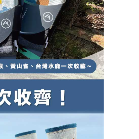
なユーザーサービス規約については、以下のリンクを参照してく
ョンズ（以下 AFTEE という）が提供し、AFTEEが代金を徴収
tps://oppay.tw/userRule
当サービスご利用の際に提供しなければならない個人情報（注
名、電話番号、受取人の氏名、電話番号、受取人住所を含むが
ない）は、AFTEEに渡され当サービスで必要な範囲内で利用
AFTEEの個人情報の収集、処理、利用について、詳細は
公式ホームページの『個人情報の収集、処理及び利用に関する声
参照ください（
https://aftee.tw/privacypolicy/
）。
の初回ご利用の際に、審査を通過すれば、最高額がNT$10,000に
支払い期限を過ぎた場合、その金額に基づいて年利20%の遅
が加算されます。未成年の利用者は、事前に法定代理人または
意を得ればAFTEEをご利用いただけます。
の処理、利用について疑問がある、または関連する法律の権利
たい場合は、ネットプロテクションズ
rotections.co.jp
にご連絡ください。上記に示した個人情報
購入注文書とあわせてAFTEEにご提供いただく、または
にあなたの個人情報の収集、処理、利用を許可することににご同
けない場合は、当サービスを選択しないでください。