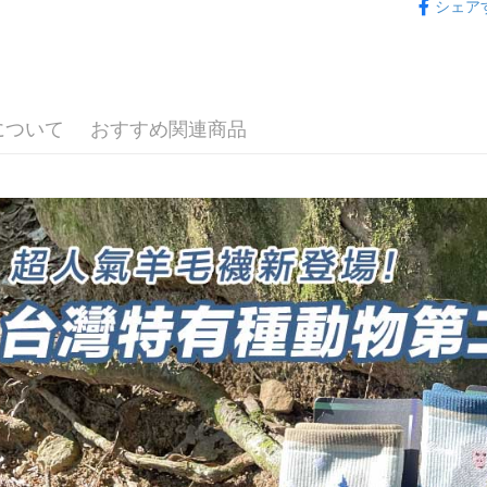
シェア
種極致速
3. 実際
3.注文す
配送方法
ジを基準
す。
長度選擇👉
4. 注文
4.ご注文
全家取貨
合、注文
員の場合は
💼8月父
が発生し
配送毎にNT
5.商品受
評価内容
たはアプリ
厚度選擇👉
について
おすすめ関連商品
付款後全
ングでお
使用場合挑選
配送毎にNT
【支払い
代金納付期
1. 分割払
【登山襪】
プリをダウ
7-11取貨
の締め日後
以内まで
2. SM
配送毎にNT
湾大直営店
お支払期限
で支払い
付款後7-1
もとに計算
期限を延
配送毎にNT
【注意事
（例：予
1. 本サ
の有無に関
宅配
よって提
スを購入
二、支払
配送毎にNT
渡した後
1.初回 
す。
き、限度
順豐
2. 「OP
2.決済金額
人情報（
3.現在、
処理およ
報の確認
三、利用規