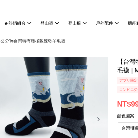
🔥熱銷組合
登山襪
登山服
戶外配件
機能
0.8公分🐑台灣特有種極致速乾羊毛襪
【台灣
毛襪 | M
アプリ限定
コンビニ受け
NT$9
顏色圖案
台灣獼