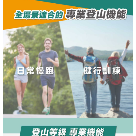
２．關於個人資料處理事宜，請瀏覽以下網址：
https://aftee.tw/terms/#terms3
３．未成年的使用者請事先徵得法定代理人或監護人之同意方可使用
「AFTEE先享後付」，若未經同意申辦者引起之損失，本公司不負相關責
任。
４．使用「AFTEE先享後付」時，將依據個別帳號之用戶狀況，依本公司即
時審查核予不同之上限額度；若仍有額度不足之情形，本公司將視審查結果
請求用戶進行身份認證。
５．嚴禁一人註冊多個帳號或使用他人資訊註冊。若發現惡意使用之情形，
恩沛科技股份有限公司將有權停止該用戶之使用額度並採取法律行動。