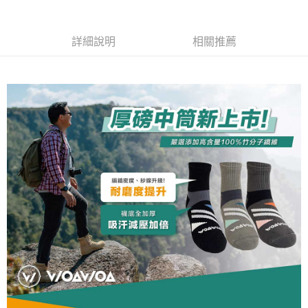
流程，驗證手機門號後，選擇欲分期的期數、繳款截止日，確認付款後即完
【關於「AFTEE先享後付」】
成交易。
ATM付款
AFTEE先享後付是「在收到商品之後才付款」的支付方式。 讓您購物簡單
3.實際核准額度、可分期數及費用金額請依後續交易確認頁面所載為準。
便利好安心！
詳細說明
相關推薦
4.訂單成立30分鐘內，如未前往確認交易或遇審核未通過，訂單將自動取
１．簡單：不需註冊會員、不需綁卡、不需儲值。
運送方式
消。如遇「轉專審核」未通過狀況，表示未達大哥付你分期系統評分，恕無
２．便利：只要手機號碼，簡訊認證，即可結帳。
法說明評估內容。
３．安心：先確認商品／服務後，再付款。
全家取貨付款
【繳款方式說明】
1.分期款項不併入電信帳單，「大哥付你分期」於每月結算日後寄送繳費提
每筆NT$100，滿NT$1,000(含以上)免運費
【「AFTEE先享後付」結帳流程】
醒簡訊。
１．於結帳方式選擇「AFTEE先享後付」後，將跳轉至「AFTEE先享後付」
2.透過簡訊連結打開帳單後，可選擇「超商條碼／台灣大直營門市／銀行轉
付款後全家取貨
結帳頁面，進行簡訊認證並確認金額後，即可完成結帳。
帳／街口支付／iPASS MONEY」等通路繳費。
２．訂單成立數日內，您將收到繳費通知簡訊。
每筆NT$100，滿NT$1,000(含以上)免運費
３．收到繳費通知簡訊後14天內，點擊此簡訊中的連結，可透過四大超商／
【注意事項】
ATM／網路銀行／等多元方式進行付款，方視為交易完成。
7-11取貨付款
1.本服務係由「台灣大哥大股份有限公司」（以下簡稱本公司）所提供，讓
※ 請注意：結帳手續完成當下不需立刻繳費，但若您需要取消訂單，請聯絡
用戶於交易時，得透過本服務購買商品或服務，並由商店將買賣／分期付款
每筆NT$100，滿NT$1,000(含以上)免運費
購買商品的店家。未經商家同意取消之訂單仍視為有效，需透過AFTEE先享
買賣價金債權讓與本公司後，依約使用本公司帳單繳交帳款。
後付繳納相關費用。
2.基於同意付款使用「大哥付你分期」之契約關係目的，商店將以您的個人
付款後7-11取貨
※ 交易是否成功請以「AFTEE先享後付 」之結帳頁面顯示為準，若有關於
資料（包含姓名、電話或地址）提供予台灣大哥大進項蒐集、處理及利用，
是否繳費成功／繳費後需取消欲退款等相關疑問，請聯繫「AFTEE先享後付
每筆NT$100，滿NT$1,000(含以上)免運費
由本公司與您本人進行分期帳單所需資料之確認、核對及更正。
客戶支援中心」
https://netprotections.freshdesk.com/support/home
3.完整用戶服務條款，請詳閱以下連結：
https://oppay.tw/userRule
宅配
【注意事項】
１．透過由恩沛科技股份有限公司提供之「AFTEE先享後付」服務完成之交
每筆NT$100，滿NT$1,000(含以上)免運費
易，需依本服務之必要範圍內提供個人資料，並將交易相關給付款項請求債
權轉讓予恩沛科技股份有限公司。
順豐
查看運費