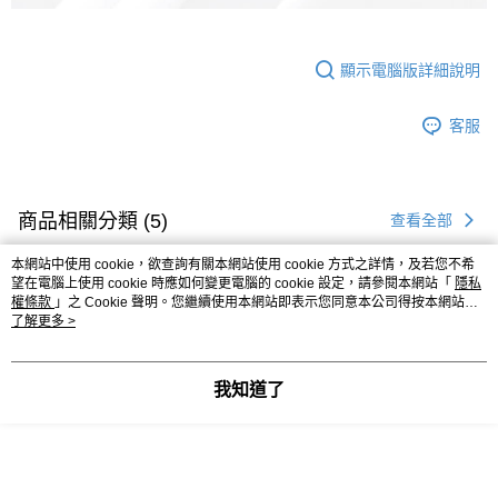
顯示電腦版詳細說明
客服
商品相關分類 (5)
查看全部
【登山襪】➡️十倍吸汗能量襪
👉🏻經典幾何⛰️素面襪筒中筒襪
本網站中使用 cookie，欲查詢有關本網站使用 cookie 方式之詳情，及若您不希
望在電腦上使用 cookie 時應如何變更電腦的 cookie 設定，請參閱本網站「
隱私
🏆️熱銷人氣TOP-跟著買就對了!
權條款
」之 Cookie 聲明。您繼續使用本網站即表示您同意本公司得按本網站使
用條款之 Cookie 聲明使用 cookie。
了解更多 >
本分類熱銷
全站排行
我知道了
熱門標籤