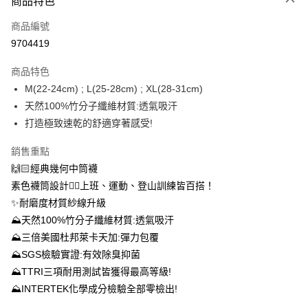
商品特色
信用卡一次付款
商品編號
信用卡分期付款
9704419
3 期 0 利率 每期
NT$330
21家銀行
商品特色
6 期 0 利率 每期
NT$165
21家銀行
合作金庫商業銀行
第一商業銀行
M(22-24cm) ; L(25-28cm) ; XL(28-31cm)
華南商業銀行
彰化商業銀行
12 期 0 利率 每期
NT$82
21家銀行
合作金庫商業銀行
第一商業銀行
天然100%竹分子纖維材質:透氣吸汗
上海商業儲蓄銀行
台北富邦商業銀行
華南商業銀行
彰化商業銀行
24 期 0 利率 每期
NT$41
20家銀行
合作金庫商業銀行
第一商業銀行
國泰世華商業銀行
兆豐國際商業銀行
打造極致速乾的舒適穿著感受!
上海商業儲蓄銀行
台北富邦商業銀行
華南商業銀行
彰化商業銀行
臺灣中小企業銀行
台中商業銀行
合作金庫商業銀行
第一商業銀行
超商取貨付款
國泰世華商業銀行
兆豐國際商業銀行
上海商業儲蓄銀行
台北富邦商業銀行
銷售重點
匯豐（台灣）商業銀行
華泰商業銀行
華南商業銀行
彰化商業銀行
臺灣中小企業銀行
台中商業銀行
國泰世華商業銀行
兆豐國際商業銀行
聯邦商業銀行
遠東國際商業銀行
LINE Pay
上海商業儲蓄銀行
台北富邦商業銀行
🙌🏻經典幾何中筒襪
匯豐（台灣）商業銀行
華泰商業銀行
臺灣中小企業銀行
台中商業銀行
元大商業銀行
永豐商業銀行
兆豐國際商業銀行
臺灣中小企業銀行
素色襪筒設計👉🏻上班、運動、登山訓練皆百搭！
聯邦商業銀行
遠東國際商業銀行
匯豐（台灣）商業銀行
華泰商業銀行
Apple Pay
玉山商業銀行
星展（台灣）商業銀行
台中商業銀行
匯豐（台灣）商業銀行
元大商業銀行
永豐商業銀行
✨耐磨度材質紗線升級
聯邦商業銀行
遠東國際商業銀行
台新國際商業銀行
中國信託商業銀行
華泰商業銀行
聯邦商業銀行
玉山商業銀行
星展（台灣）商業銀行
悠遊付
⛰天然100%竹分子纖維材質:透氣吸汗
元大商業銀行
永豐商業銀行
台灣樂天信用卡公司
遠東國際商業銀行
元大商業銀行
台新國際商業銀行
中國信託商業銀行
玉山商業銀行
星展（台灣）商業銀行
⛰三倍美國杜邦萊卡天加:彈力包覆
永豐商業銀行
玉山商業銀行
台灣樂天信用卡公司
大哥付你分期
台新國際商業銀行
中國信託商業銀行
⛰SGS檢驗實證:有效除臭抑菌
星展（台灣）商業銀行
台新國際商業銀行
相關說明
台灣樂天信用卡公司
中國信託商業銀行
台灣樂天信用卡公司
⛰TTRI三項耐用測試皆獲得最高等級!
【大哥付你分期使用說明】
AFTEE先享後付
⛰INTERTEK化學成分檢驗全部零檢出!
1.本服務由台灣大哥大提供，台灣大哥大用戶可立即使用無須另外申請。
2.付款方式選擇「大哥付你分期」，訂單成立後會自動跳轉到大哥付的交易
相關說明