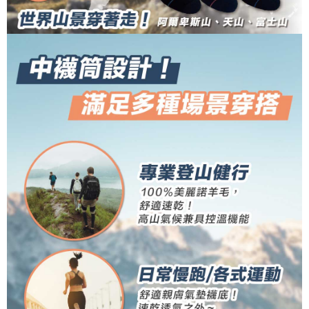
2. 「OP Pay Later」を利用する契約関係の目的から、店舗はあなたの個人
順豐
1.初回 AFTEEを ご利用の際に、認証結果及び当社の審査の結果に基づ
送料を確認
情報（名前、電話または住所を含む）を台湾大哥大に提供し、収集、処理
き、限度額が設定されます。
および利用するために、当社があなた本人と分割請求書に必要な情報の確
2.決済金額は最低NT$20です。
認、照合および修正を行います。
3.現在、台湾の会員のみご利用いただけます。
3. 完全なユーザーサービス規約については、以下のリンクを参照してくだ
さい：
https://oppay.tw/userRule
三、利用規約「AFTEE代金後払い」（以下当サービスという）はネットプ
ロテクションズ（以下 AFTEE という）が提供し、AFTEEが代金を徴収し
ます。当サービスご利用の際に提供しなければならない個人情報（注文者
の氏名、電話番号、受取人の氏名、電話番号、受取人住所を含むがこれに
限らない）は、AFTEEに渡され当サービスで必要な範囲内で利用されま
す。AFTEEの個人情報の収集、処理、利用について、詳細はAFTEE公式ホ
ームページの『個人情報の収集、処理及び利用に関する声明』をご参照く
ださい（
https://aftee.tw/privacypolicy/
）。
AFTEEの初回ご利用の際に、審査を通過すれば、最高額がNT$10,000にな
ります。支払い期限を過ぎた場合、その金額に基づいて年利20%の遅延滞
納金が加算されます。未成年の利用者は、事前に法定代理人または後見人
の同意を得ればAFTEEをご利用いただけます。
個人情報の処理、利用について疑問がある、または関連する法律の権利を
行使したい場合は、ネットプロテクションズ
cs_tw@netprotections.co.jp
にご連絡ください。上記に示した個人情報を、必要な購入注文書とあわせ
てAFTEEにご提供いただく、またはAFTEEにあなたの個人情報の収集、処
理、利用を許可することににご同意いただけない場合は、当サービスを選
択しないでください。