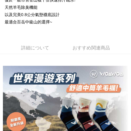
優於一般市售登山襪十倍快速排汗疏水!
加の申請なしで即時に利用可能です。
説明
天然羊毛除臭機能
2. 支払い方法で「OP Pay Later」を選択すると、注文が成立した後に自動
一、 AFTEE代金後払いについて
以及完美0.8公分氣墊襪底設計
的に OP Pay Later の取引プロセスに移行し、携帯番号を確認後、分割払
ATM払い
1.お支払い方法でAFTEE代金後払いを選択すると、携帯電話認証ウィンド
いの回数や支払い期限を選択し、支払いを確認すると取引が完了します。
最適合百岳中級山的選擇~
ウが表示されます。
3. 実際の承認額、分割回数および費用については、後続の取引確認ページ
2.SMSで認証してお支払い手続を進めてください。
配送方法
を基準とします。
3.注文するときのお支払いは不要です。商品はご指定の住所に配送されま
4. 注文成立後30分以内に確認取引を行わない場合や審査が通過しない場
す。
全家取貨付款
合、注文は自動的にキャンセルされます。「転専審査」に未通過の状況が
4.ご注文が完了すると、携帯に支払い通知のSMSが届きます。アプリ会員
発生した場合は、システムの評価基準に達していないことを意味し、評価
詳細について
おすすめ関連商品
配送毎にNT$100、NT$1,000以上で送料無料
の場合は、AFTEE アプリプッシュ通知が届きます。
内容についての説明はいたしかねます。
5.商品受け取り時のお支払いは不要です。商品を確かめてから、SMSまた
付款後全家取貨
はアプリの通知に従って、4大コンビニ、またはATM/オンラインバンキン
グでお支払いください。
配送毎にNT$100、NT$1,000以上で送料無料
【支払い方法の説明】
1. 分割払いの金額は電信請求書に統合されず、「OP Pay Later」は毎月の
代金納付期限は最短で 14 日以内ですので、ご注意ください。AFTEE アプ
7-11取貨付款
締め日後に支払いリマインダーのSMSを送信します。
リをダウンロードして AFTEE 会員になるとお支払い期限を最長 45 日以内
2. SMSのリンクを通じて請求書を開いた後、「コンビニバーコード／台湾
配送毎にNT$100、NT$1,000以上で送料無料
まで延長できます。
大直営店舗／銀行振込／街口支払い／iPASS MONEY」などのチャネルで
支払いを選択できます。
付款後7-11取貨
お支払期限は、ショップが請求した期日と、AFTEEで延長できる日数をも
とに計算されます。AFTEEで注文すると、商品を受け取るまで支払い期限
配送毎にNT$100、NT$1,000以上で送料無料
【注意事項】
を延長できますが、商品を期限内に受け取れない場合があります（例：予
1. 本サービスは「台湾大哥大株式会社」（以下「当社」といいます）によ
約商品や商品到着日が比較的遅い商品）。そのため、商品到着の有無に関
宅配
って提供され、ユーザーが取引時に本サービスを通じて商品やサービスを
わらず、AFTEEで指定された期限内にお支払いください。
購入できるようにし、店舗が売買／分割払い売買の債権を当社に譲渡した
配送毎にNT$100、NT$1,000以上で送料無料
後、契約に基づいて当社の請求書で帳款を支払うことになります。
二、支払い限度額