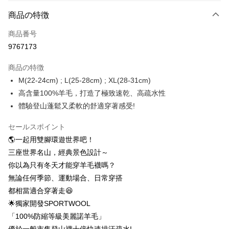
お支払い方法
商品の特徴
クレジットカード1回払い
商品番号
クレジットカード分割払い
9767173
3回払い、金利0、毎回
NT$299
21行の銀行
商品の特徴
6回払い、金利0、毎回
NT$149
21行の銀行
合作金庫商業銀行
第一商業銀行
M(22-24cm) ; L(25-28cm) ; XL(28-31cm)
華南商業銀行
彰化商業銀行
12回払い、金利0、毎回
NT$74
21行の銀行
合作金庫商業銀行
第一商業銀行
高含量100%羊毛，打造了極致速乾、高疏水性
上海商業儲蓄銀行
台北富邦商業銀行
華南商業銀行
彰化商業銀行
24回払い、金利0、毎回
NT$37
20行の銀行
合作金庫商業銀行
第一商業銀行
国泰世華商業銀行
兆豐國際商業銀行
體驗登山蓬鬆又柔軟的舒適穿著感受!
上海商業儲蓄銀行
台北富邦商業銀行
華南商業銀行
彰化商業銀行
台湾中小企業銀行
台中商業銀行
合作金庫商業銀行
第一商業銀行
コンビニ店頭代金引換
国泰世華商業銀行
兆豐國際商業銀行
上海商業儲蓄銀行
台北富邦商業銀行
HSBC(台湾)商業銀行
華泰商業銀行
セールスポイント
華南商業銀行
彰化商業銀行
台湾中小企業銀行
台中商業銀行
国泰世華商業銀行
兆豐國際商業銀行
聯邦商業銀行
遠東国際商業銀行
LINE Pay
上海商業儲蓄銀行
台北富邦商業銀行
🌎一起用雙腳環遊世界吧！
HSBC(台湾)商業銀行
華泰商業銀行
台湾中小企業銀行
台中商業銀行
元大商業銀行
永豐商業銀行
兆豐國際商業銀行
台湾中小企業銀行
聯邦商業銀行
遠東国際商業銀行
三座世界名山，經典景色設計～
HSBC(台湾)商業銀行
華泰商業銀行
Apple Pay
玉山商業銀行
星展(台湾)商業銀行
台中商業銀行
HSBC(台湾)商業銀行
元大商業銀行
永豐商業銀行
你以為只有冬天才能穿羊毛襪嗎？
聯邦商業銀行
遠東国際商業銀行
台新國際商業銀行
中国信託商業銀行
華泰商業銀行
聯邦商業銀行
玉山商業銀行
星展(台湾)商業銀行
Easy Wallet
元大商業銀行
永豐商業銀行
無論任何季節、運動場合、日常穿搭
台湾楽天クレジットカード会社
遠東国際商業銀行
元大商業銀行
台新國際商業銀行
中国信託商業銀行
玉山商業銀行
星展(台湾)商業銀行
都相當適合穿著走😆
永豐商業銀行
玉山商業銀行
台湾楽天クレジットカード会社
OP Pay Later
台新國際商業銀行
中国信託商業銀行
星展(台湾)商業銀行
台新國際商業銀行
🌟獨家開發SPORTWOOL
説明
台湾楽天クレジットカード会社
中国信託商業銀行
台湾楽天クレジットカード会社
「100%防縮等級美麗諾羊毛」
【OP Pay Later 使用説明】
AFTEE代金後払い
1. 本サービスは台湾大哥大によって提供され、台湾大哥大のユーザーは追