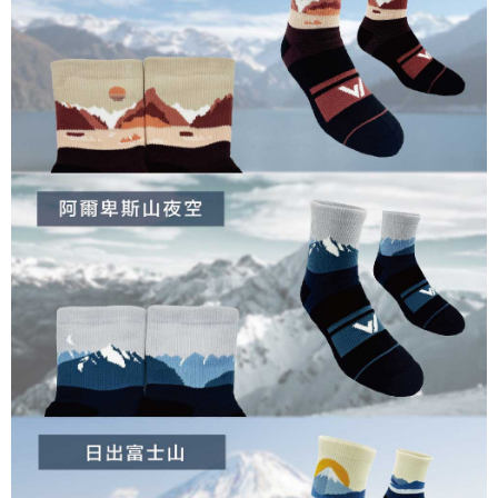
penilaian boleh diberikan.
【Penerangan Kaedah Pembayaran】
1. Pembayaran ansuran tidak digabungkan dalam bil telekomunikasi,
"Pembayaran Ansuran Gogo" akan menghantar SMS peringatan
pembayaran selepas tarikh penyelesaian bulanan.
2. Melalui pautan SMS untuk membuka bil, anda boleh memilih untuk
membayar melalui "Kod bar kedai serbaneka / Kedai rasmi Taiwan
Mobile / Pemindahan bank / Pembayaran J街口 / iPASS MONEY" dan
saluran lain.
【Nota Penting】
1. Perkhidmatan ini disediakan oleh "Taiwan Mobile Co., Ltd." untuk
membolehkan pengguna membeli produk atau perkhidmatan melalui
perkhidmatan ini semasa transaksi, dan kedai akan menyerahkan hak
tuntutan harga jual/beli ansuran kepada syarikat ini untuk membayar bil
menggunakan bil syarikat ini.
2. Berdasarkan tujuan kontrak persetujuan pembayaran menggunakan
"Pembayaran Ansuran Gogo", kedai akan memberikan maklumat peribadi
anda (termasuk nama, telefon atau alamat) kepada Taiwan Mobile untuk
pengumpulan, pemprosesan dan penggunaan, untuk pengesahan,
semakan dan pembetulan data yang diperlukan untuk bil ansuran oleh
Taiwan Mobile.
3. Sila baca syarat perkhidmatan pengguna secara lengkap melalui
pautan berikut: https://oppay.tw/userRule