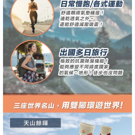
tujuan pengumpulan, pemprosesan dan penggunaan data yang
(https://aftee.tw/privacypolicy/
) untuk maklumat lanjut.
diperlukan untuk pengebilan ansuran, termasuk pengesahan,
pengesahan semula dan pembetulan.
Jumlah yang diperakui untuk pengguna kali pertama yang lulus
kelulusan boleh sehingga NT$10,000. Jika pengguna tidak membuat
Untuk terma perkhidmatan penuh, sila rujuk pautan berikut:
pembayaran dalam tempoh tersebut, yuran pembayaran lewat sebanyak
https://oppay.tw/userRule
" target="_blank" class="link revert-
20% setahun akan dikenakan. Pengguna bawah umur dikehendaki
style">https://oppay.tw/userRule
mendapatkan kebenaran daripada ibu bapa atau penjaga yang sah
untuk menggunakan AFTEE.
【Panduan Penggunaan Pembayaran Ansuran Gogo】
1. Perkhidmatan ini disediakan oleh Taiwan Mobile, pengguna telefon
Sila hubungi NP Taiwan Inc. di
cs_tw@netprotections.co.jp
jika anda
mudah alih boleh segera menggunakan tanpa perlu memohon lagi.
mempunyai sebarang kebimbangan mengenai pemprosesan dan
(Hanya untuk nombor langganan peribadi, tidak terbuka untuk syarikat
penggunaan pada data peribadi. Jika anda tidak bersetuju dengan data
dan kad prabayar)
peribadi yang disenaraikan seperti di atas akan dikumpul dan digunakan
2. Pilihan kaedah pembayaran "Pembayaran Ansuran Gogo", selepas
oleh AFTEE, sila jangan gunakan perkhidmatan ini.
pesanan ditubuhkan, akan secara automatik dialihkan ke proses
transaksi Gogo, selepas pengesahan nombor telefon, pilih bilangan
ansuran yang diingini, tarikh akhir pembayaran, dan setelah
mengesahkan pembayaran, transaksi akan selesai.
3. Jumlah kelulusan sebenar, bilangan ansuran dan jumlah bayaran
adalah berdasarkan halaman pengesahan transaksi seterusnya.
4. Dalam masa 30 minit selepas pesanan ditubuhkan, jika tidak pergi
untuk mengesahkan transaksi atau jika tidak lulus semakan, pesanan
akan dibatalkan secara automatik. Jika terdapat situasi "pindah untuk
semakan khusus" yang tidak lulus, ini menunjukkan bahawa sistem
penilaian tidak mencukupi, tiada penjelasan mengenai kandungan