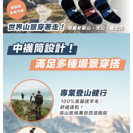
NT$100/pesanan | Penghantaran percuma untuk pesanan
tidak dipenuhi; butiran penilaian khusus tidak akan didedahkan.
sehingga 45 hari.
NT$1,000 atau lebih
[Arahan Pembayaran]
Tempoh pembayaran dikira dari masa kedai meminta pembayaran anda,
付款後7-11取貨
ditambah dengan bilangan hari yang boleh dilanjutkan oleh AFTEE. Anda
Pembayaran ansuran melalui OP Pay Later akan dibilkan secara
boleh melanjutkan tempoh pembayaran anda sebelum anda menerima
NT$100/pesanan | Penghantaran percuma untuk pesanan
berasingan dan tidak termasuk dalam bil telekom anda. SMS peringatan
pesanan. Walau bagaimanapun, tiada jaminan bahawa anda boleh
pembayaran akan dihantar selepas kitaran bil bulanan.
NT$1,000 atau lebih
menerima pesanan anda semasa tempoh pembayaran (cth.: produk
prapesanan atau produk yang mungkin mengambil masa yang lebih
Selepas mengakses bil melalui pautan dalam SMS, anda boleh
宅配
lama untuk dihantar). Oleh itu, anda dikehendaki membuat pembayaran
menyelesaikan pembayaran anda melalui salah satu saluran berikut: kod
kepada AFTEE dalam tempoh sama ada anda menerima pesanan.
NT$100/pesanan | Penghantaran percuma untuk pesanan
bar kedai serbaneka, kedai runcit Taiwan Mobile, pemindahan bank,
JKOPay, atau iPASS MONEY.
NT$1,000 atau lebih
Kedua, Sekatan Pembayaran
1. Jumlah yang diperakui untuk pengguna kali pertama boleh sehingga
[Nota Penting]
順豐
Kadar Penghantaran
NT$10,000. Amaun diperakui sebenar yang diluluskan akan berdasarkan
keputusan pensijilan dan semakan oleh AFTEE.
Perkhidmatan ini disediakan oleh Taiwan Mobile Co., Ltd. (“Syarikat”),
2. Amaun perbelanjaan minimum mestilah lebih besar daripada NT$20.
yang membolehkan pelanggan membeli barangan atau perkhidmatan
3. Pada masa ini hanya tersedia untuk ahli Taiwan.
melalui perkhidmatan ini pada masa transaksi. Hasil daripada pembelian
atau pembayaran ansuran akan dipindahkan oleh peniaga kepada
Ketiga, Syarat Perkhidmatan
Syarikat, dan pelanggan hendaklah membuat pembayaran mengikut
Perkhidmatan AFTEE Beli Sekarang Bayar Kemudian disediakan oleh NP
perjanjian menggunakan sistem bil Syarikat.
Taiwan, Inc. dan AFTEE akan membuat bil kepada pengguna. AFTEE
akan menggunakan data peribadi yang dikumpul (termasuk nama
Untuk memenuhi hubungan kontrak yang terjalin melalui persetujuan
pembeli, no. telefon, nama penerima, no. telefon, alamat penerima) untuk
penggunaan OP Pay Later, peniaga akan memberikan maklumat peribadi
penggunaan perkhidmatan. Sila rujuk kepada "Penyata Pengumpulan
anda (termasuk nama, nombor telefon, atau alamat) kepada Syarikat bagi
Data Peribadi, Pemprosesan, Penggunaan"