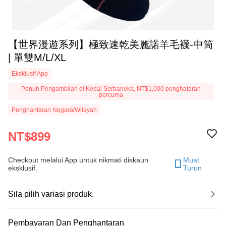
【世界漫遊系列】極致速乾美麗諾羊毛襪-中筒
| 單雙M/L/XL
Eksklusif App
Penuh Pengambilan di Kedai Serbaneka, NT$1,000 penghataran
percuma
Penghantaran Negara/Wilayah
NT$899
Checkout melalui App untuk nikmati diskaun
Muat
eksklusif.
Turun
Sila pilih variasi produk.
Pembayaran Dan Penghantaran