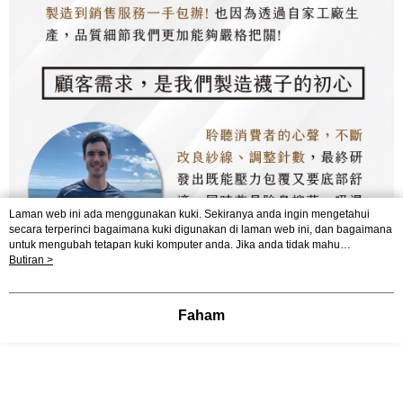
Laman web ini ada menggunakan kuki. Sekiranya anda ingin mengetahui
secara terperinci bagaimana kuki digunakan di laman web ini, dan bagaimana
untuk mengubah tetapan kuki komputer anda. Jika anda tidak mahu
menggunakan kuki di komputer anda, sila rujuk penerangan mengenai kuki.
Butiran >
Dasar Privasi
Laman web ini ada menggunakan kuki. Sekiranya anda ingin
mengetahui secara terperinci bagaimana kuki digunakan di laman web ini,
dan bagaimana untuk mengubah tetapan kuki komputer anda. Jika anda tidak
Faham
mahu menggunakan kuki di komputer anda, sila rujuk penerangan mengenai
kuki.