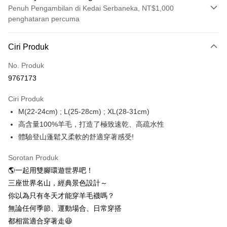
Penuh Pengambilan di Kedai Serbaneka, NT$1,000
penghataran percuma
Kaedah Pembayaran
Ciri Produk
Kad Kredit (Bayaran Penuh)
No. Produk
Ansuran Kad Kredit
9767173
3 ansuran pada kadar faedah 0,
NT$299
setiap ansuran
Ciri Produk
21 Bank
6 ansuran pada kadar faedah 0,
NT$149
setiap
Taiwan Cooperative Bank
Bank Komersial Pertama
M(22-24cm) ; L(25-28cm) ; XL(28-31cm)
Hua Nan Commercial
Chang Hwa Commercial
ansuran
21 Bank
Bank
Bank
高含量100%羊毛，打造了極致速乾、高疏水性
12 ansuran pada kadar faedah 0,
NT$74
setiap ansuran
Taiwan Cooperative Bank
Bank Komersial Pertama
The Shanghai
Bank Komersial Taipei
體驗登山蓬鬆又柔軟的舒適穿著感受!
Hua Nan Commercial Bank
Chang Hwa Commercial Bank
21 Bank
24 ansuran pada kadar faedah 0,
NT$37
setiap
Taiwan Cooperative Bank
Bank Komersial Pertama
Commercial & Savings
Fubon
The Shanghai Commercial &
Bank Komersial Taipei Fubon
Hua Nan Commercial
Chang Hwa Commercial
ansuran
Bank
20 Bank
Sorotan Produk
Savings Bank
Bank
Bank
Bank Cathay United
Mega International
🌎一起用雙腳環遊世界吧！
Taiwan Cooperative Bank
Bank Komersial Pertama
Bank Cathay United
Mega International Commercial
Pengambilan di Kedai Serbaneka
The Shanghai
Bank Komersial Taipei
Commercial Bank
Hua Nan Commercial Bank
Chang Hwa Commercial Bank
三座世界名山，經典景色設計～
Bank
Commercial & Savings
Fubon
Taiwan Business Bank
Taichung Commercial
LINE Pay
The Shanghai Commercial &
Bank Komersial Taipei Fubon
Taiwan Business Bank
Taichung Commercial Bank
你以為只有冬天才能穿羊毛襪嗎？
Bank
Bank
Savings Bank
HSBC Bank (Taiwan) Limited
Hwatai Bank
無論任何季節、運動場合、日常穿搭
Bank Cathay United
Mega International
HSBC Bank (Taiwan)
Hwatai Bank
Apple Pay
Mega International Commercial
Taiwan Business Bank
Union Bank of Taiwan
Far Eastern International Bank
Commercial Bank
Limited
都相當適合穿著走😆
Bank
Yuanta Commercial Bank
Bank SinoPac