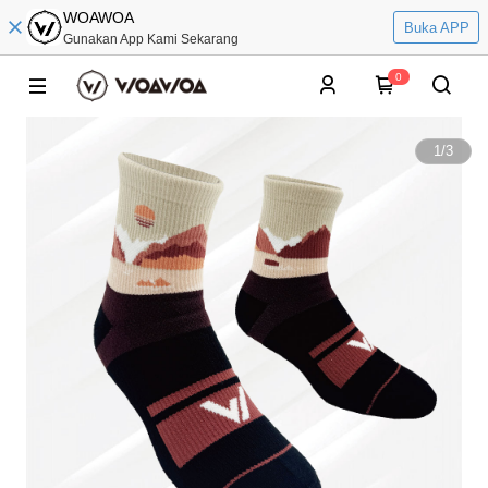
WOAWOA
Buka APP
Gunakan App Kami Sekarang
0
1
/
3