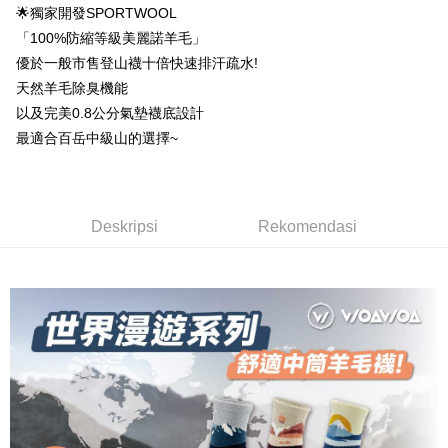
Taiwan Business Bank
Taichung Commercial
Union Bank of Taiwan
Far Eastern International
Easy Wallet
🌟獨家開發SPORTWOOL
Taichung Commercial Bank
HSBC Bank (Taiwan) Limited
Bank Komersial E.SUN
DBS Bank
Bank
Bank
「100%防縮等級美麗諾羊毛」
Hwatai Bank
Union Bank of Taiwan
Bank Antarabangsa Taishin
Bank CTBC
OP Pay Later
HSBC Bank (Taiwan)
Hwatai Bank
Yuanta Commercial Bank
Bank SinoPac
Far Eastern International Bank
Yuanta Commercial Bank
Syarikat Kad Kredit Rakuten
優於一般市售登山襪十倍快速排汗疏水!
Limited
Deskripsi
Bank Komersial E.SUN
DBS Bank
Bank SinoPac
Bank Komersial E.SUN
Taiwan
天然羊毛除臭機能
Union Bank of Taiwan
Far Eastern International
Bank Antarabangsa
Bank CTBC
[Terma Penggunaan untuk OP Pay Later]
DBS Bank
Bank Antarabangsa Taishin
AFTEE
Bank
Taishin
以及完美0.8公分氣墊襪底設計
Bank CTBC
Syarikat Kad Kredit Rakuten
Perkhidmatan ini disediakan oleh Taiwan Mobile dan tersedia untuk
Deskripsi
Yuanta Commercial Bank
Bank SinoPac
Syarikat Kad Kredit
最適合百岳中級山的選擇~
Taiwan
pengguna Taiwan Mobile tanpa memerlukan permohonan tambahan.
Bank Komersial E.SUN
DBS Bank
Rakuten Taiwan
Pertama, Mengenai Perkhidmatan AFTEE Beli Sekarang Bayar Kemudian
Pemindahan ATM
1. Dengan memilih AFTEE sebagai kaedah pembayaran, mesej
Bank Antarabangsa
Bank CTBC
Jika anda memilih OP Pay Later sebagai kaedah pembayaran, sistem
pengesahan AFTEE akan muncul.
Taishin
akan mengarahkan anda secara automatik ke proses transaksi OP Pay
2. Anda boleh meneruskan pembayaran selepas pengesahan SMS.
Pilihan Penghantaran
Syarikat Kad Kredit
Later selepas pesanan dibuat. Anda perlu mengesahkan nombor telefon
3. Tiada bayaran diperlukan apabila pesanan disahkan. Produk akan
Deskripsi
Rekomendasi
mudah alih anda, memilih bilangan ansuran, dan menetapkan tarikh
Rakuten Taiwan
dihantar ke alamat yang ditetapkan.
全家取貨付款
akhir pembayaran. Transaksi akan dianggap selesai setelah pembayaran
4. Setelah pesanan disahkan, anda akan menerima SMS pembayaran
disahkan.
NT$100/pesanan | Penghantaran percuma untuk pesanan
manakala ahli aplikasi akan menerima pemberitahuan tolak aplikasi
NT$1,000 atau lebih
AFTEE.
Had kredit yang diluluskan, tempoh ansuran yang tersedia, dan yuran
5. Tiada bayaran diperlukan apabila anda menerima produk. Sila buat
yang dikenakan adalah tertakluk kepada maklumat yang dinyatakan
pembayaran di empat kedai serbaneka utama, ATM atau perbankan
付款後全家取貨
pada halaman pengesahan transaksi seterusnya.
dalam talian dengan SMS pembayaran atau pemberitahuan tolak aplikasi
NT$100/pesanan | Penghantaran percuma untuk pesanan
AFTEE.
Jika transaksi tidak disahkan dalam masa 30 minit selepas pesanan
NT$1,000 atau lebih
dibuat, atau jika permohonan gagal dalam proses semakan, pesanan
Sila ambil perhatian bahawa tempoh pembayaran adalah 14 hari. Walau
akan dibatalkan secara automatik. Jika permohonan gagal pada
7-11取貨付款
bagaimanapun, bagi mereka yang telah memuat turun Aplikasi AFTEE
peringkat "semakan manual", ini bermakna kriteria pemarkahan sistem
dan mendaftar sebagai ahli AFTEE boleh menikmati tempoh pembayaran