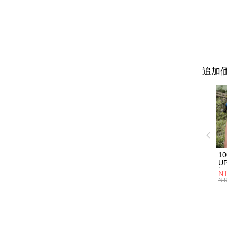
追加価
1
U
極
NT
款
NT