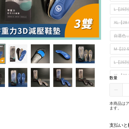
L【25
XL【28
自選色
M【22
L【25
XL【2
数量
本商品は
ます。
支払いと