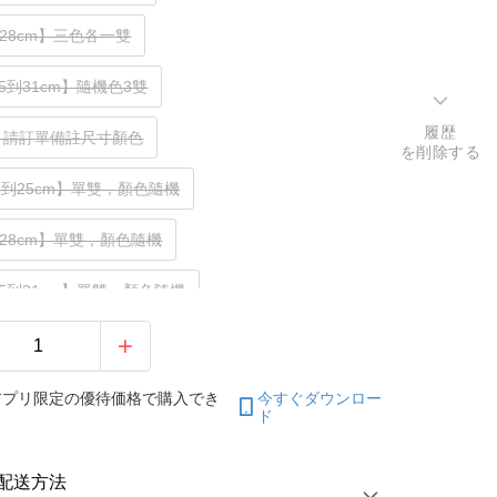
到28cm】三色各一雙
.5到31cm】隨機色3雙
履歴
，請訂單備註尺寸顏色
を削除する
.5到25cm】單雙，顏色隨機
到28cm】單雙，顏色隨機
8.5到31cm】單雙，顏色隨機
アプリ限定の優待価格で購入でき
今すぐダウンロー
ド
配送方法