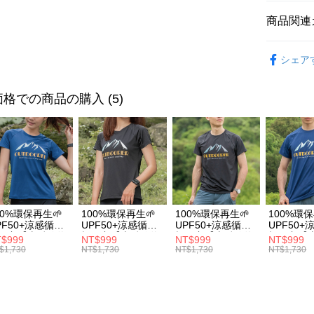
台新國
星展(台
説明
台湾楽
商品関連
中国信
【OP Pay
AFTEE
1. 本サ
【機能足弓
追加の申
説明
シェア
2. 支払い
一、 AF
ATM払い
動的に OP
1.お支払
払いの回
ドウが表
格での商品の購入 (5)
す。
2.SMS
3. 実際
3.注文す
配送方法
ジを基準
す。
4. 注文
4.ご注文
全家取貨
合、注文
員の場合は
が発生し
配送毎にNT
5.商品受
評価内容
たはアプリ
付款後全
ングでお
配送毎にNT
00%環保再生🌱
100%環保再生🌱
100%環保再生🌱
100%環保
【支払い
代金納付期
PF50+涼感循環
UPF50+涼感循環
UPF50+涼感循環
UPF50
1. 分割払
プリをダウ
風衣【山岳線條
極風衣【山岳線條
極風衣【山岳線條
極風衣【
7-11取貨
$999
NT$999
NT$999
NT$999
の締め日後
以内まで
】
款】
款】
款】
$1,730
NT$1,730
NT$1,730
NT$1,730
2. SM
配送毎にNT
湾大直営店
お支払期限
で支払い
付款後7-1
もとに計算
期限を延
配送毎にNT
【注意事
（例：予