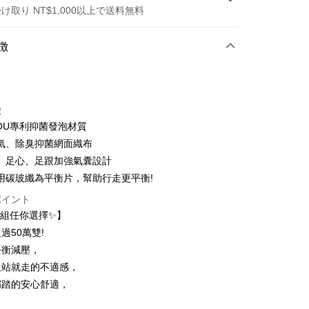
け取り NT$1,000以上で送料無料
方法
徴
カード1回払い
トカード分割払い
徴
い、金利0、毎回
NT$210
21行の銀行
YOU專利抑菌發泡材質
い、金利0、毎回
NT$105
21行の銀行
庫商業銀行
第一商業銀行
氣、除臭抑菌網面織布
業銀行
彰化商業銀行
払い、金利0、毎回
NT$52
21行の銀行
庫商業銀行
第一商業銀行
、足心、足跟加強氣囊設計
業儲蓄銀行
台北富邦商業銀行
業銀行
彰化商業銀行
払い、金利0、毎回
用碳玻纖為平衡片，幫助行走更平衡!
NT$26
20行の銀行
庫商業銀行
第一商業銀行
華商業銀行
兆豐國際商業銀行
業儲蓄銀行
台北富邦商業銀行
業銀行
彰化商業銀行
小企業銀行
台中商業銀行
ポイント
庫商業銀行
第一商業銀行
店頭代金引換
華商業銀行
兆豐國際商業銀行
業儲蓄銀行
台北富邦商業銀行
(台湾)商業銀行
華泰商業銀行
業銀行
彰化商業銀行
雙組任你選擇✨】
小企業銀行
台中商業銀行
華商業銀行
兆豐國際商業銀行
業銀行
遠東国際商業銀行
業儲蓄銀行
台北富邦商業銀行
過50萬雙!
(台湾)商業銀行
華泰商業銀行
小企業銀行
台中商業銀行
業銀行
永豐商業銀行
際商業銀行
台湾中小企業銀行
業銀行
遠東国際商業銀行
平衡減壓，
(台湾)商業銀行
華泰商業銀行
業銀行
星展(台湾)商業銀行
業銀行
HSBC(台湾)商業銀行
業銀行
永豐商業銀行
久站就走的不適感，
業銀行
遠東国際商業銀行
際商業銀行
中国信託商業銀行
業銀行
聯邦商業銀行
業銀行
星展(台湾)商業銀行
t
業銀行
永豐商業銀行
都踏的安心舒適，
天クレジットカード会社
際商業銀行
元大商業銀行
際商業銀行
中国信託商業銀行
業銀行
星展(台湾)商業銀行
業銀行
玉山商業銀行
天クレジットカード会社
ter