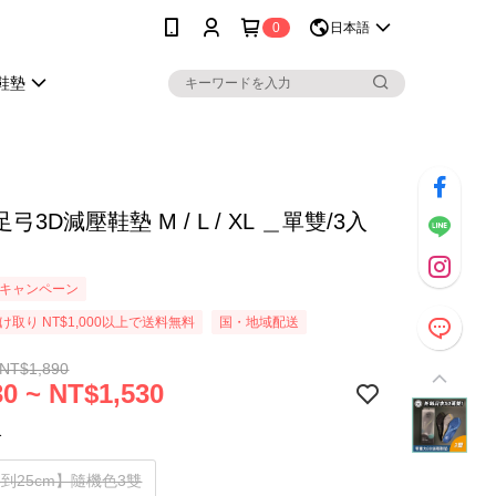
0
日本語
鞋墊
弓3D減壓鞋墊 M / L / XL ＿單雙/3入
キャンペーン
取り NT$1,000以上で送料無料
国・地域配送
 NT$1,890
0 ~ NT$1,530
合
.5到25cm】隨機色3雙