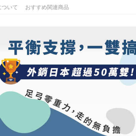
1. 本サ
の有無に関
宅配
について
おすすめ関連商品
よって提
スを購入
二、支払
配送毎にNT
渡した後
1.初回 
す。
き、限度
宅配(離島)
2. 「OP
2.決済金額
配送毎にNT
人情報（
3.現在、
処理およ
順豐
報の確認
三、利用規
3. 完全
プロテクシ
ださい：
ht
します。
文者の氏
これに限ら
されます。
AFTEE
明』をご
AFTEE
なります。
延滞納金
後見人の同
個人情報
を行使し
cs_tw@netp