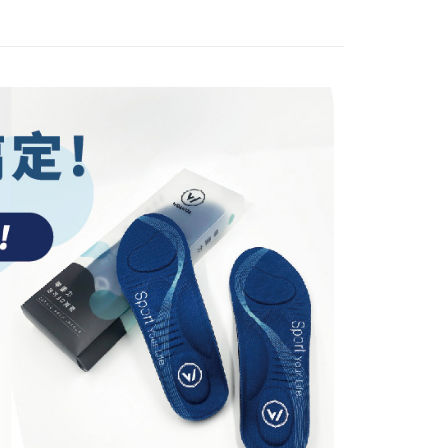
ービスは「台湾大哥大株式会社」（以下「当社」といいます）に
わらず、AFTEEで指定された期限内にお支払いください。
供され、ユーザーが取引時に本サービスを通じて商品やサービ
できるようにし、店舗が売買／分割払い売買の債権を当社に譲
い限度額
$100、NT$1,000以上で送料無料
、契約に基づいて当社の請求書で帳款を支払うことになりま
AFTEEを ご利用の際に、認証結果及び当社の審査の結果に基づ
額が設定されます。
 Pay Later」を利用する契約関係の目的から、店舗はあなたの個
は最低NT$20です。
$135、NT$1,500以上で送料無料
名前、電話または住所を含む）を台湾大哥大に提供し、収集、
台湾の会員のみご利用いただけます。
び利用するために、当社があなた本人と分割請求書に必要な情
送料を確認
、照合および修正を行います。
約「AFTEE代金後払い」（以下当サービスという）はネット
なユーザーサービス規約については、以下のリンクを参照してく
ョンズ（以下 AFTEE という）が提供し、AFTEEが代金を徴収
tps://oppay.tw/userRule
当サービスご利用の際に提供しなければならない個人情報（注
名、電話番号、受取人の氏名、電話番号、受取人住所を含むが
ない）は、AFTEEに渡され当サービスで必要な範囲内で利用
AFTEEの個人情報の収集、処理、利用について、詳細は
公式ホームページの『個人情報の収集、処理及び利用に関する声
参照ください（
https://aftee.tw/privacypolicy/
）。
の初回ご利用の際に、審査を通過すれば、最高額がNT$10,000に
支払い期限を過ぎた場合、その金額に基づいて年利20%の遅
が加算されます。未成年の利用者は、事前に法定代理人または
意を得ればAFTEEをご利用いただけます。
の処理、利用について疑問がある、または関連する法律の権利
たい場合は、ネットプロテクションズ
rotections.co.jp
にご連絡ください。上記に示した個人情報