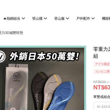
🔥熱銷組合
登山襪
登山服
戶外配件
機能
重力3D減壓鞋墊
零重力足
組
アプリ限定
コンビニ受け
NT$630 ~
NT$63
單雙或組
M【22