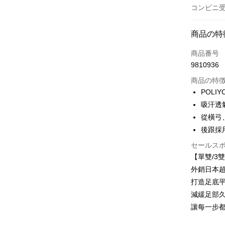
コンビニ受
お支払い
商品の特
クレジット
商品番号
9810936
クレジッ
商品の特
3回払
POLI
6回払
合作金
吸汗透
華南商
12回
合作金
從橫弓
上海商
華南商
24回
後跟採
合作金
国泰世
上海商
華南商
台湾中
セールス
合作金
コンビニ
国泰世
上海商
HSBC
華南商
【單雙/3
台湾中
国泰世
聯邦商
LINE Pay
上海商
外銷日本超
HSBC
台湾中
元大商
兆豐國
聯邦商
打造足底
HSBC
Apple Pay
玉山商
台中商
元大商
減緩足部
聯邦商
台新國
華泰商
玉山商
Easy Walle
元大商
讓每一步
台湾楽
遠東国
台新國
玉山商
永豐商
台湾楽
OP Pay La