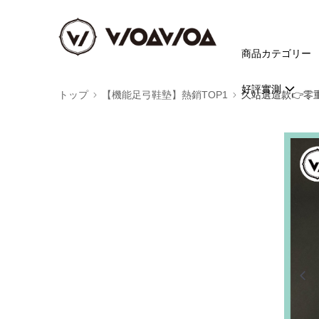
商品カテゴリー
好評實測
トップ
【機能足弓鞋墊】熱銷TOP1
久站選這款👉️零