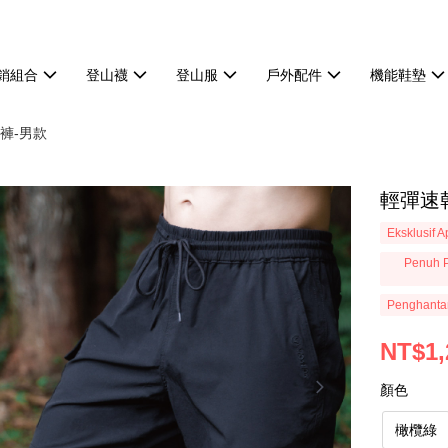
熱銷組合
登山襪
登山服
戶外配件
機能鞋墊
褲-男款
輕彈速
Eksklusif 
Penuh P
Penghanta
NT$1,
顏色
橄欖綠