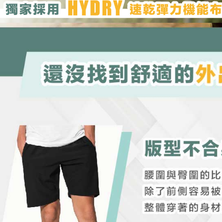
NT$1,000 
boleh men
Selepas me
produk pr
menyelesai
宅配
lebih lama
kod bar ke
pembayara
NT$100/pe
JKOPay, a
pesanan.
NT$1,000 
[Nota Pent
Kedua, Se
順豐
1. Jumlah 
Perkhidmata
NT$10,000.
yang memb
berdasarka
melalui pe
2. Amaun p
pembelian
3. Pada ma
kepada Sy
mengikut p
Ketiga, Sy
Perkhidma
Untuk meme
NP Taiwan
penggunaa
akan meng
peribadi a
pembeli, n
Syarikat 
untuk peng
yang diper
Pengumpul
pengesaha
(https://aft
Untuk term
Jumlah yan
https://op
kelulusan 
style">http
pembayara