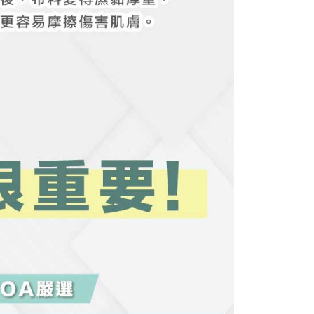
elalui "Kod bar kedai serbaneka / Kedai rasmi Taiwan
Pemindahan bank / Pembayaran J街口 / iPASS MONEY" dan
n.
nting】
matan ini disediakan oleh "Taiwan Mobile Co., Ltd." untuk
an pengguna membeli produk atau perkhidmatan melalui
an ini semasa transaksi, dan kedai akan menyerahkan hak
arga jual/beli ansuran kepada syarikat ini untuk membayar bil
n bil syarikat ini.
arkan tujuan kontrak persetujuan pembayaran menggunakan
an Ansuran Gogo", kedai akan memberikan maklumat
nda (termasuk nama, telefon atau alamat) kepada Taiwan
tuk pengumpulan, pemprosesan dan penggunaan, untuk
, semakan dan pembetulan data yang diperlukan untuk bil
eh Taiwan Mobile.
ca syarat perkhidmatan pengguna secara lengkap melalui
kut: https://oppay.tw/userRule