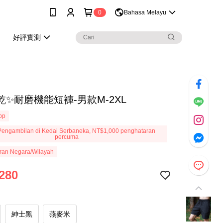
0
Bahasa Melayu
好評實測
乾✨耐磨機能短褲-男款M-2XL
App
engambilan di Kedai Serbaneka, NT$1,000 penghataran
percuma
ran Negara/Wilayah
280
紳士黑
燕麥米