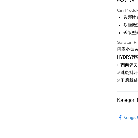
9837178
Ansuran K
Ciri Produ
3 ansu
💪彈
6 ansu
Taiw
💪極
Hua 
ansura
🌟版
Ban
12 ans
Taiwan 
Sorotan P
The 
Hua Na
24 ans
Taiw
Comm
四季必備
The Sh
Hua 
ansura
Ban
HYDRY
Saving
Ban
Bank
✅四向彈
Taiwan 
Bank Ca
Pengambil
The 
Hua Na
✅速乾排
Comm
Taiw
LINE Pay
The Sh
Taiwan 
✅耐磨親
Ban
Saving
HSBC Ba
Bank
HSBC
Apple Pay
Mega In
Union B
Limi
Bank
Yuanta
Kategori 
Taiw
Unio
Easy Walle
Taichu
Bank K
Hwatai
Bank An
OP Pay La
【登山機
HSBC
Yuan
Far Eas
Syarika
Kongsi
Deskripsi
Limi
Bank
💼8月父
Bank S
Taiwan
[Terma Pe
Unio
Bank
感服飾系
DBS Ba
AFTEE
Tais
Bank C
Perkhidmat
Deskripsi