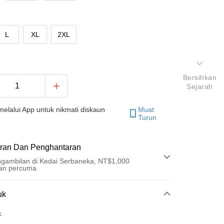
L
XL
2XL
Bersihkan
Sejarah
elalui App untuk nikmati diskaun
Muat
Turun
ran Dan Penghantaran
gambilan di Kedai Serbaneka, NT$1,000
an percuma
Pembayaran
uk
t (Bayaran Penuh)
k