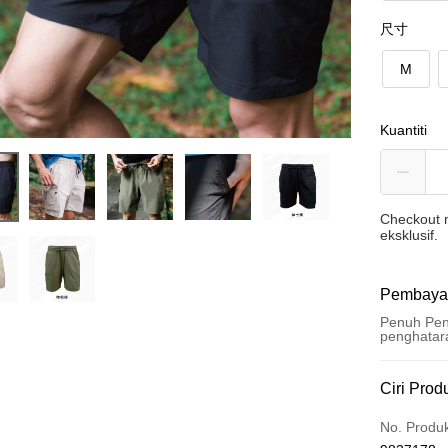
尺寸
M
Kuantiti
Checkout m
eksklusif.
Pembaya
Penuh Pen
penghatar
Kaedah 
Ciri Prod
Kad Kredi
No. Produ