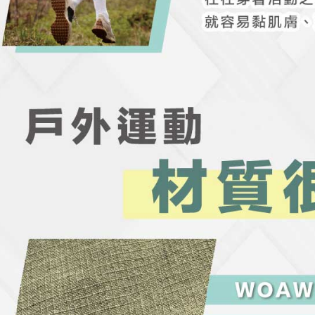
membayar m
Mobile / 
saluran lai
【Nota Pe
1. Perkhid
membolehk
perkhidmat
tuntutan h
menggunaka
2. Berdas
"Pembayar
peribadi a
Mobile un
pengesahan
ansuran ol
3. Sila ba
pautan beri