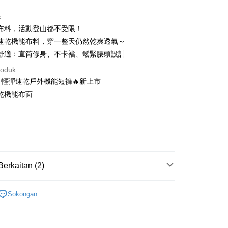
ad Kredit
k
ran pada kadar faedah 0,
NT$426
setiap ansuran
性布料，活動登山都不受限！
21 Bank
ran pada kadar faedah 0,
NT$213
setiap
an Cooperative Bank
Bank Komersial Pertama
致速乾機能布料，穿一整天仍然乾爽透氣～
Nan Commercial
Chang Hwa Commercial
n
21 Bank
型舒適：直筒修身、不卡襠、鬆緊腰頭設計
k
Bank
uran pada kadar faedah 0,
NT$106
setiap ansuran
Cooperative Bank
Bank Komersial Pertama
roduk
Shanghai
Bank Komersial Taipei
n Commercial Bank
Chang Hwa Commercial Bank
21 Bank
uran pada kadar faedah 0,
NT$53
setiap
an Cooperative Bank
Bank Komersial Pertama
ercial & Savings
Fubon
輕彈速乾戶外機能短褲🔥新上市
anghai Commercial &
Bank Komersial Taipei Fubon
Nan Commercial
Chang Hwa Commercial
n
k
20 Bank
速乾機能布面
s Bank
k
Bank
 Cathay United
Mega International
力
Cooperative Bank
Bank Komersial Pertama
thay United
Mega International Commercial
an di Kedai Serbaneka
Shanghai
Bank Komersial Taipei
Commercial Bank
n Commercial Bank
Chang Hwa Commercial Bank
Bank
汗
ercial & Savings
Fubon
an Business Bank
Taichung Commercial
anghai Commercial &
Bank Komersial Taipei Fubon
Business Bank
Taichung Commercial Bank
膚
k
Bank
s Bank
nk (Taiwan) Limited
Hwatai Bank
 Cathay United
Mega International
 Bank (Taiwan)
Hwatai Bank
ternational Commercial
Taiwan Business Bank
ank of Taiwan
Far Eastern International Bank
Commercial Bank
ted
 Commercial Bank
Bank SinoPac
Berkaitan (2)
an Business Bank
Taichung Commercial
n Bank of Taiwan
Far Eastern International
t
ng Commercial Bank
HSBC Bank (Taiwan) Limited
omersial E.SUN
DBS Bank
Bank
Bank
 Bank
Union Bank of Taiwan
tarabangsa Taishin
Bank CTBC
ter
能服飾】
輕彈速乾戶外機能短褲-男款
 Bank (Taiwan)
Hwatai Bank
ta Commercial Bank
Bank SinoPac
tern International Bank
Yuanta Commercial Bank
t Kad Kredit Rakuten
Sokongan
ted
 Komersial E.SUN
DBS Bank
親節限定優惠✨
💼本區滿3500送888紅利🌟夏季排汗涼
inoPac
Bank Komersial E.SUN
nggunaan untuk OP Pay Later]
n Bank of Taiwan
Far Eastern International
 Antarabangsa
Bank CTBC
列
nk
Bank Antarabangsa Taishin
Bank
hin
TBC
Syarikat Kad Kredit Rakuten
an ini disediakan oleh Taiwan Mobile dan tersedia untuk