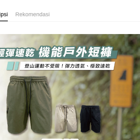
Yuan
Syari
pengguna 
Pertama, 
Bank
Raku
Pemindah
Kemudian
ipsi
Rekomendasi
Bank
Jika anda 
1. Dengan
Tais
akan menga
pengesaha
Later sele
Syari
2. Anda b
Pilihan 
mudah alih
3. Tiada b
Raku
akhir pemb
dihantar k
全家取貨
pembayara
4. Setela
NT$100/pe
manakala a
Had kredit
AFTEE.
NT$1,000 
yang diken
5. Tiada b
pada hala
pembayara
付款後全
dalam tal
NT$100/pe
Jika trans
aplikasi A
dibuat, at
NT$1,000 
akan dibat
Sila ambil
peringkat 
bagaimanap
7-11取貨
tidak dipe
dan mendaf
NT$100/pe
pembayara
[Arahan P
NT$1,000 
Tempoh pe
Pembayaran
ditambah d
付款後7-1
berasingan
Anda bole
NT$100/pe
pembayaran
menerima 