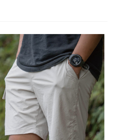
ta Commercial Bank
Bank SinoPac
kat Kad Kredit
Taiwan Mobile tanpa memerlukan permohonan tambahan.
Taiwan
Mengenai Perkhidmatan AFTEE Beli Sekarang Bayar
 Komersial E.SUN
DBS Bank
ten Taiwan
an ATM
 Antarabangsa
Bank CTBC
memilih OP Pay Later sebagai kaedah pembayaran, sistem
 memilih AFTEE sebagai kaedah pembayaran, mesej
hin
rahkan anda secara automatik ke proses transaksi OP Pay
n AFTEE akan muncul.
pas pesanan dibuat. Anda perlu mengesahkan nombor telefon
kat Kad Kredit
oleh meneruskan pembayaran selepas pengesahan SMS.
Penghantaran
 anda, memilih bilangan ansuran, dan menetapkan tarikh
ayaran diperlukan apabila pesanan disahkan. Produk akan
ten Taiwan
ayaran. Transaksi akan dianggap selesai setelah
e alamat yang ditetapkan.
付款
n disahkan.
h pesanan disahkan, anda akan menerima SMS pembayaran
sanan | Penghantaran percuma untuk pesanan
hli aplikasi akan menerima pemberitahuan tolak aplikasi
 yang diluluskan, tempoh ansuran yang tersedia, dan yuran
atau lebih
akan adalah tertakluk kepada maklumat yang dinyatakan
ayaran diperlukan apabila anda menerima produk. Sila buat
man pengesahan transaksi seterusnya.
n di empat kedai serbaneka utama, ATM atau perbankan
家取貨
ian dengan SMS pembayaran atau pemberitahuan tolak
sanan | Penghantaran percuma untuk pesanan
aksi tidak disahkan dalam masa 30 minit selepas pesanan
FTEE.
au jika permohonan gagal dalam proses semakan, pesanan
atau lebih
alkan secara automatik. Jika permohonan gagal pada
 perhatian bahawa tempoh pembayaran adalah 14 hari. Walau
"semakan manual", ini bermakna kriteria pemarkahan sistem
un, bagi mereka yang telah memuat turun Aplikasi AFTEE
付款
nuhi; butiran penilaian khusus tidak akan didedahkan.
tar sebagai ahli AFTEE boleh menikmati tempoh
sanan | Penghantaran percuma untuk pesanan
n sehingga 45 hari.
embayaran]
atau lebih
mbayaran dikira dari masa kedai meminta pembayaran anda,
 ansuran melalui OP Pay Later akan dibilkan secara
engan bilangan hari yang boleh dilanjutkan oleh AFTEE.
1取貨
 dan tidak termasuk dalam bil telekom anda. SMS peringatan
h melanjutkan tempoh pembayaran anda sebelum anda
sanan | Penghantaran percuma untuk pesanan
 akan dihantar selepas kitaran bil bulanan.
pesanan. Walau bagaimanapun, tiada jaminan bahawa anda