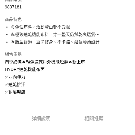
信用卡分期付款
9837181
3 期 0 利率 每期
NT$426
21家銀行
商品特色
6 期 0 利率 每期
NT$213
21家銀行
合作金庫商業銀行
第一商業銀行
💪彈性布料，活動登山都不受限！
華南商業銀行
彰化商業銀行
12 期 0 利率 每期
NT$106
21家銀行
合作金庫商業銀行
第一商業銀行
💪極致速乾機能布料，穿一整天仍然乾爽透氣～
上海商業儲蓄銀行
台北富邦商業銀行
華南商業銀行
彰化商業銀行
24 期 0 利率 每期
NT$53
20家銀行
合作金庫商業銀行
第一商業銀行
國泰世華商業銀行
兆豐國際商業銀行
🌟版型舒適：直筒修身、不卡襠、鬆緊腰頭設計
上海商業儲蓄銀行
台北富邦商業銀行
華南商業銀行
彰化商業銀行
臺灣中小企業銀行
台中商業銀行
合作金庫商業銀行
第一商業銀行
超商取貨付款
國泰世華商業銀行
兆豐國際商業銀行
上海商業儲蓄銀行
台北富邦商業銀行
銷售重點
匯豐（台灣）商業銀行
華泰商業銀行
華南商業銀行
彰化商業銀行
臺灣中小企業銀行
台中商業銀行
國泰世華商業銀行
兆豐國際商業銀行
聯邦商業銀行
遠東國際商業銀行
LINE Pay
上海商業儲蓄銀行
台北富邦商業銀行
四季必備🔥輕彈速乾戶外機能短褲🔥新上市
匯豐（台灣）商業銀行
華泰商業銀行
臺灣中小企業銀行
台中商業銀行
元大商業銀行
永豐商業銀行
兆豐國際商業銀行
臺灣中小企業銀行
HYDRY速乾機能布面
聯邦商業銀行
遠東國際商業銀行
匯豐（台灣）商業銀行
華泰商業銀行
Apple Pay
玉山商業銀行
星展（台灣）商業銀行
台中商業銀行
匯豐（台灣）商業銀行
元大商業銀行
永豐商業銀行
✅四向彈力
聯邦商業銀行
遠東國際商業銀行
台新國際商業銀行
中國信託商業銀行
華泰商業銀行
聯邦商業銀行
玉山商業銀行
星展（台灣）商業銀行
悠遊付
✅速乾排汗
元大商業銀行
永豐商業銀行
台灣樂天信用卡公司
遠東國際商業銀行
元大商業銀行
台新國際商業銀行
中國信託商業銀行
玉山商業銀行
星展（台灣）商業銀行
✅耐磨親膚
永豐商業銀行
玉山商業銀行
台灣樂天信用卡公司
大哥付你分期
台新國際商業銀行
中國信託商業銀行
星展（台灣）商業銀行
台新國際商業銀行
相關說明
台灣樂天信用卡公司
中國信託商業銀行
台灣樂天信用卡公司
【大哥付你分期使用說明】
AFTEE先享後付
1.本服務由台灣大哥大提供，台灣大哥大用戶可立即使用無須另外申請。
詳細說明
相關推薦
2.付款方式選擇「大哥付你分期」，訂單成立後會自動跳轉到大哥付的交易
相關說明
流程，驗證手機門號後，選擇欲分期的期數、繳款截止日，確認付款後即完
【關於「AFTEE先享後付」】
成交易。
ATM付款
AFTEE先享後付是「在收到商品之後才付款」的支付方式。 讓您購物簡單