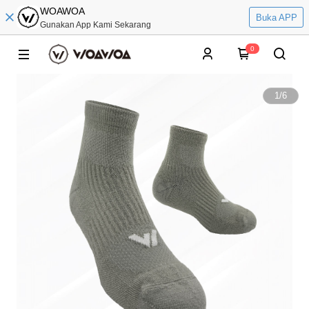
WOAWOA
Buka APP
Gunakan App Kami Sekarang
0
1
/
6