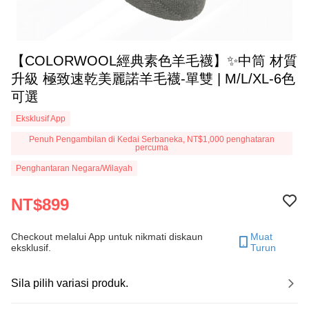
【COLORWOOL經典素色羊毛襪】✨中筒 材質
升級 極致速乾美麗諾羊毛襪-單雙 | M/L/XL-6色
可選
Eksklusif App
Penuh Pengambilan di Kedai Serbaneka, NT$1,000 penghataran
percuma
Penghantaran Negara/Wilayah
NT$899
Checkout melalui App untuk nikmati diskaun
Muat
eksklusif.
Turun
Sila pilih variasi produk.