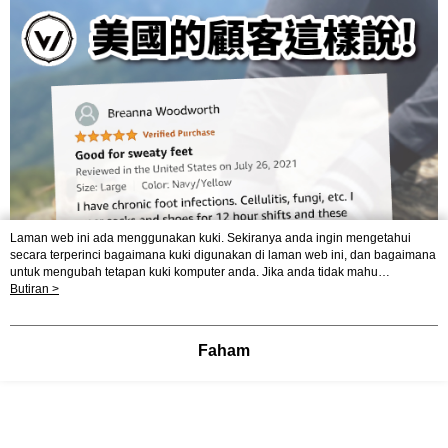
Laman web ini ada menggunakan kuki. Sekiranya anda ingin mengetahui
secara terperinci bagaimana kuki digunakan di laman web ini, dan bagaimana
untuk mengubah tetapan kuki komputer anda. Jika anda tidak mahu
menggunakan kuki di komputer anda, sila rujuk penerangan mengenai kuki.
Butiran >
Dasar Privasi
Laman web ini ada menggunakan kuki. Sekiranya anda ingin
mengetahui secara terperinci bagaimana kuki digunakan di laman web ini,
dan bagaimana untuk mengubah tetapan kuki komputer anda. Jika anda tidak
Faham
mahu menggunakan kuki di komputer anda, sila rujuk penerangan mengenai
kuki.