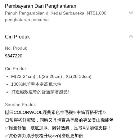
Pembayaran Dan Penghantaran
Penuh Pengambilan di Kedai Serbaneka, NT$1,000
penghataran percuma
Kaedah Pembayaran
Ciri Produk
Kad Kredit (Bayaran Penuh)
No. Produk
Ansuran Kad Kredit
9847220
3 ansuran pada kadar faedah 0,
NT$299
setiap ansuran
Ciri Produk
21 Bank
6 ansuran pada kadar faedah 0,
NT$149
setiap
Taiwan Cooperative Bank
Bank Komersial Pertama
M(22-24cm) ; L(25-28cm) ; XL(28-30cm)
Hua Nan Commercial
Chang Hwa Commercial
ansuran
21 Bank
Bank
Bank
100%純羊毛本身高疏水性
12 ansuran pada kadar faedah 0,
NT$74
setiap ansuran
Taiwan Cooperative Bank
Bank Komersial Pertama
The Shanghai
Bank Komersial Taipei
打造極致速乾的舒適穿著感受!
Hua Nan Commercial Bank
Chang Hwa Commercial Bank
21 Bank
24 ansuran pada kadar faedah 0,
NT$37
setiap
Taiwan Cooperative Bank
Bank Komersial Pertama
Commercial & Savings
Fubon
The Shanghai Commercial &
Bank Komersial Taipei Fubon
Hua Nan Commercial
Chang Hwa Commercial
ansuran
Bank
20 Bank
Sorotan Produk
Savings Bank
Bank
Bank
Bank Cathay United
Mega International
🙌🏻COLORWOOL經典素色羊毛襪✨中筒百搭登場✨
Taiwan Cooperative Bank
Bank Komersial Pertama
Bank Cathay United
Mega International Commercial
Pengambilan di Kedai Serbaneka
The Shanghai
Bank Komersial Taipei
Commercial Bank
Hua Nan Commercial Bank
Chang Hwa Commercial Bank
日常穿搭好駕馭，同時又具備百岳等級的專業登山機能💖
Bank
Commercial & Savings
Fubon
Taiwan Business Bank
Taichung Commercial
LINE Pay
The Shanghai Commercial &
Bank Komersial Taipei Fubon
Taiwan Business Bank
Taichung Commercial Bank
✅輕量舒適、襪底加厚、腳背透氣，足弓X型加強支撐！
Bank
Bank
Savings Bank
HSBC Bank (Taiwan) Limited
Hwatai Bank
✅實心彈力原紗規格升級>>耐磨度更加倍
Bank Cathay United
Mega International
HSBC Bank (Taiwan)
Hwatai Bank
Apple Pay