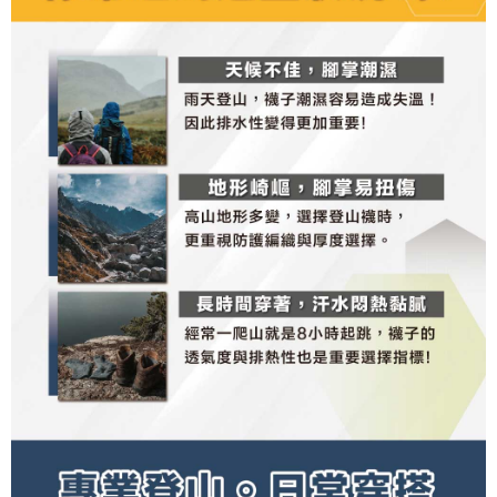
penggunaan perkhidmatan. Sila rujuk kepada "Penyata Pengumpulan
anda (termasuk nama, nombor telefon, atau alamat) kepada Syarikat bagi
Data Peribadi, Pemprosesan, Penggunaan"
tujuan pengumpulan, pemprosesan dan penggunaan data yang
(https://aftee.tw/privacypolicy/
) untuk maklumat lanjut.
diperlukan untuk pengebilan ansuran, termasuk pengesahan,
pengesahan semula dan pembetulan.
Jumlah yang diperakui untuk pengguna kali pertama yang lulus
kelulusan boleh sehingga NT$10,000. Jika pengguna tidak membuat
Untuk terma perkhidmatan penuh, sila rujuk pautan berikut:
pembayaran dalam tempoh tersebut, yuran pembayaran lewat sebanyak
https://oppay.tw/userRule
" target="_blank" class="link revert-
20% setahun akan dikenakan. Pengguna bawah umur dikehendaki
style">https://oppay.tw/userRule
mendapatkan kebenaran daripada ibu bapa atau penjaga yang sah
untuk menggunakan AFTEE.
【Panduan Penggunaan Pembayaran Ansuran Gogo】
1. Perkhidmatan ini disediakan oleh Taiwan Mobile, pengguna telefon
Sila hubungi NP Taiwan Inc. di
cs_tw@netprotections.co.jp
jika anda
mudah alih boleh segera menggunakan tanpa perlu memohon lagi.
mempunyai sebarang kebimbangan mengenai pemprosesan dan
(Hanya untuk nombor langganan peribadi, tidak terbuka untuk syarikat
penggunaan pada data peribadi. Jika anda tidak bersetuju dengan data
dan kad prabayar)
peribadi yang disenaraikan seperti di atas akan dikumpul dan digunakan
2. Pilihan kaedah pembayaran "Pembayaran Ansuran Gogo", selepas
oleh AFTEE, sila jangan gunakan perkhidmatan ini.
pesanan ditubuhkan, akan secara automatik dialihkan ke proses
transaksi Gogo, selepas pengesahan nombor telefon, pilih bilangan
ansuran yang diingini, tarikh akhir pembayaran, dan setelah
mengesahkan pembayaran, transaksi akan selesai.
3. Jumlah kelulusan sebenar, bilangan ansuran dan jumlah bayaran
adalah berdasarkan halaman pengesahan transaksi seterusnya.
4. Dalam masa 30 minit selepas pesanan ditubuhkan, jika tidak pergi
untuk mengesahkan transaksi atau jika tidak lulus semakan, pesanan
akan dibatalkan secara automatik. Jika terdapat situasi "pindah untuk
semakan khusus" yang tidak lulus, ini menunjukkan bahawa sistem