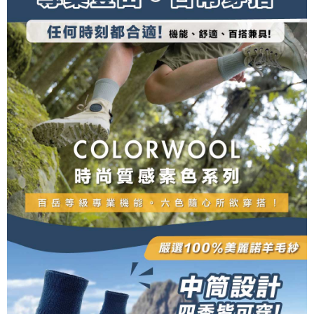
penilaian tidak mencukupi, tiada penjelasan mengenai kandungan
penilaian boleh diberikan.
【Penerangan Kaedah Pembayaran】
1. Pembayaran ansuran tidak digabungkan dalam bil telekomunikasi,
"Pembayaran Ansuran Gogo" akan menghantar SMS peringatan
pembayaran selepas tarikh penyelesaian bulanan.
2. Melalui pautan SMS untuk membuka bil, anda boleh memilih untuk
membayar melalui "Kod bar kedai serbaneka / Kedai rasmi Taiwan
Mobile / Pemindahan bank / Pembayaran J街口 / iPASS MONEY" dan
saluran lain.
【Nota Penting】
1. Perkhidmatan ini disediakan oleh "Taiwan Mobile Co., Ltd." untuk
membolehkan pengguna membeli produk atau perkhidmatan melalui
perkhidmatan ini semasa transaksi, dan kedai akan menyerahkan hak
tuntutan harga jual/beli ansuran kepada syarikat ini untuk membayar bil
menggunakan bil syarikat ini.
2. Berdasarkan tujuan kontrak persetujuan pembayaran menggunakan
"Pembayaran Ansuran Gogo", kedai akan memberikan maklumat peribadi
anda (termasuk nama, telefon atau alamat) kepada Taiwan Mobile untuk
pengumpulan, pemprosesan dan penggunaan, untuk pengesahan,
semakan dan pembetulan data yang diperlukan untuk bil ansuran oleh
Taiwan Mobile.
3. Sila baca syarat perkhidmatan pengguna secara lengkap melalui