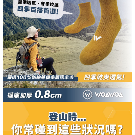
7-11取貨付款
bagaimanapun, bagi mereka yang telah memuat turun Aplikasi AFTEE
peringkat "semakan manual", ini bermakna kriteria pemarkahan sistem
dan mendaftar sebagai ahli AFTEE boleh menikmati tempoh pembayaran
NT$100/pesanan | Penghantaran percuma untuk pesanan
tidak dipenuhi; butiran penilaian khusus tidak akan didedahkan.
sehingga 45 hari.
NT$1,000 atau lebih
[Arahan Pembayaran]
Tempoh pembayaran dikira dari masa kedai meminta pembayaran anda,
付款後7-11取貨
ditambah dengan bilangan hari yang boleh dilanjutkan oleh AFTEE. Anda
Pembayaran ansuran melalui OP Pay Later akan dibilkan secara
boleh melanjutkan tempoh pembayaran anda sebelum anda menerima
NT$100/pesanan | Penghantaran percuma untuk pesanan
berasingan dan tidak termasuk dalam bil telekom anda. SMS peringatan
pesanan. Walau bagaimanapun, tiada jaminan bahawa anda boleh
pembayaran akan dihantar selepas kitaran bil bulanan.
NT$1,000 atau lebih
menerima pesanan anda semasa tempoh pembayaran (cth.: produk
prapesanan atau produk yang mungkin mengambil masa yang lebih
Selepas mengakses bil melalui pautan dalam SMS, anda boleh
宅配
lama untuk dihantar). Oleh itu, anda dikehendaki membuat pembayaran
menyelesaikan pembayaran anda melalui salah satu saluran berikut: kod
kepada AFTEE dalam tempoh sama ada anda menerima pesanan.
NT$100/pesanan | Penghantaran percuma untuk pesanan
bar kedai serbaneka, kedai runcit Taiwan Mobile, pemindahan bank,
JKOPay, atau iPASS MONEY.
NT$1,000 atau lebih
Kedua, Sekatan Pembayaran
1. Jumlah yang diperakui untuk pengguna kali pertama boleh sehingga
[Nota Penting]
順豐
Kadar Penghantaran
NT$10,000. Amaun diperakui sebenar yang diluluskan akan berdasarkan
keputusan pensijilan dan semakan oleh AFTEE.
Perkhidmatan ini disediakan oleh Taiwan Mobile Co., Ltd. (“Syarikat”),
2. Amaun perbelanjaan minimum mestilah lebih besar daripada NT$20.
yang membolehkan pelanggan membeli barangan atau perkhidmatan
3. Pada masa ini hanya tersedia untuk ahli Taiwan.
melalui perkhidmatan ini pada masa transaksi. Hasil daripada pembelian
atau pembayaran ansuran akan dipindahkan oleh peniaga kepada
Ketiga, Syarat Perkhidmatan
Syarikat, dan pelanggan hendaklah membuat pembayaran mengikut
Perkhidmatan AFTEE Beli Sekarang Bayar Kemudian disediakan oleh NP
perjanjian menggunakan sistem bil Syarikat.
Taiwan, Inc. dan AFTEE akan membuat bil kepada pengguna. AFTEE
akan menggunakan data peribadi yang dikumpul (termasuk nama
Untuk memenuhi hubungan kontrak yang terjalin melalui persetujuan
pembeli, no. telefon, nama penerima, no. telefon, alamat penerima) untuk
penggunaan OP Pay Later, peniaga akan memberikan maklumat peribadi