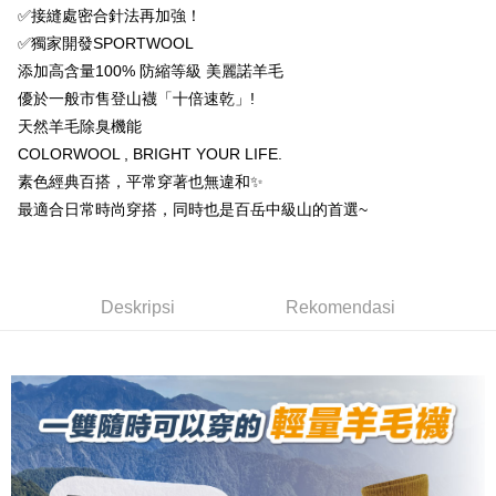
Mega International Commercial
Taiwan Business Bank
Union Bank of Taiwan
Far Eastern International Bank
Commercial Bank
Limited
✅接縫處密合針法再加強！
Bank
Yuanta Commercial Bank
Bank SinoPac
Taiwan Business Bank
Taichung Commercial
Union Bank of Taiwan
Far Eastern International
Easy Wallet
✅獨家開發SPORTWOOL
Taichung Commercial Bank
HSBC Bank (Taiwan) Limited
Bank Komersial E.SUN
DBS Bank
Bank
Bank
添加高含量100% 防縮等級 美麗諾羊毛
Hwatai Bank
Union Bank of Taiwan
Bank Antarabangsa Taishin
Bank CTBC
OP Pay Later
HSBC Bank (Taiwan)
Hwatai Bank
Yuanta Commercial Bank
Bank SinoPac
Far Eastern International Bank
Yuanta Commercial Bank
Syarikat Kad Kredit Rakuten
優於一般市售登山襪「十倍速乾」!
Limited
Deskripsi
Bank Komersial E.SUN
DBS Bank
Bank SinoPac
Bank Komersial E.SUN
Taiwan
天然羊毛除臭機能
Union Bank of Taiwan
Far Eastern International
Bank Antarabangsa
Bank CTBC
[Terma Penggunaan untuk OP Pay Later]
DBS Bank
Bank Antarabangsa Taishin
AFTEE
Bank
Taishin
COLORWOOL , BRIGHT YOUR LIFE.
Bank CTBC
Syarikat Kad Kredit Rakuten
Perkhidmatan ini disediakan oleh Taiwan Mobile dan tersedia untuk
Deskripsi
Yuanta Commercial Bank
Bank SinoPac
Syarikat Kad Kredit
素色經典百搭，平常穿著也無違和✨
Taiwan
pengguna Taiwan Mobile tanpa memerlukan permohonan tambahan.
Bank Komersial E.SUN
DBS Bank
Rakuten Taiwan
Pertama, Mengenai Perkhidmatan AFTEE Beli Sekarang Bayar Kemudian
最適合日常時尚穿搭，同時也是百岳中級山的首選~
Pemindahan ATM
1. Dengan memilih AFTEE sebagai kaedah pembayaran, mesej
Bank Antarabangsa
Bank CTBC
Jika anda memilih OP Pay Later sebagai kaedah pembayaran, sistem
pengesahan AFTEE akan muncul.
Taishin
akan mengarahkan anda secara automatik ke proses transaksi OP Pay
2. Anda boleh meneruskan pembayaran selepas pengesahan SMS.
Pilihan Penghantaran
Syarikat Kad Kredit
Later selepas pesanan dibuat. Anda perlu mengesahkan nombor telefon
3. Tiada bayaran diperlukan apabila pesanan disahkan. Produk akan
mudah alih anda, memilih bilangan ansuran, dan menetapkan tarikh
Rakuten Taiwan
dihantar ke alamat yang ditetapkan.
全家取貨付款
Deskripsi
Rekomendasi
akhir pembayaran. Transaksi akan dianggap selesai setelah pembayaran
4. Setelah pesanan disahkan, anda akan menerima SMS pembayaran
disahkan.
NT$100/pesanan | Penghantaran percuma untuk pesanan
manakala ahli aplikasi akan menerima pemberitahuan tolak aplikasi
NT$1,000 atau lebih
AFTEE.
Had kredit yang diluluskan, tempoh ansuran yang tersedia, dan yuran
5. Tiada bayaran diperlukan apabila anda menerima produk. Sila buat
yang dikenakan adalah tertakluk kepada maklumat yang dinyatakan
pembayaran di empat kedai serbaneka utama, ATM atau perbankan
付款後全家取貨
pada halaman pengesahan transaksi seterusnya.
dalam talian dengan SMS pembayaran atau pemberitahuan tolak aplikasi
NT$100/pesanan | Penghantaran percuma untuk pesanan
AFTEE.
Jika transaksi tidak disahkan dalam masa 30 minit selepas pesanan
NT$1,000 atau lebih
dibuat, atau jika permohonan gagal dalam proses semakan, pesanan
Sila ambil perhatian bahawa tempoh pembayaran adalah 14 hari. Walau
akan dibatalkan secara automatik. Jika permohonan gagal pada