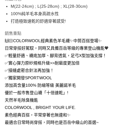
2.付款方式選擇「大哥付你分期」，訂單成立後會自動跳轉到大哥付的交易
相關說明
M(22-24cm) ; L(25-28cm) ; XL(28-30cm)
流程，驗證手機門號後，選擇欲分期的期數、繳款截止日，確認付款後即完
【關於「AFTEE先享後付」】
100%純羊毛本身高疏水性
成交易。
ATM付款
AFTEE先享後付是「在收到商品之後才付款」的支付方式。 讓您購物簡單
打造極致速乾的舒適穿著感受!
3.實際核准額度、可分期數及費用金額請依後續交易確認頁面所載為準。
便利好安心！
4.訂單成立30分鐘內，如未前往確認交易或遇審核未通過，訂單將自動取
１．簡單：不需註冊會員、不需綁卡、不需儲值。
運送方式
消。如遇「轉專審核」未通過狀況，表示未達大哥付你分期系統評分，恕無
銷售重點
２．便利：只要手機號碼，簡訊認證，即可結帳。
法說明評估內容。
３．安心：先確認商品／服務後，再付款。
🙌🏻COLORWOOL經典素色羊毛襪✨中筒百搭登場✨
全家取貨付款
【繳款方式說明】
1.分期款項不併入電信帳單，「大哥付你分期」於每月結算日後寄送繳費提
日常穿搭好駕馭，同時又具備百岳等級的專業登山機能💖
每筆NT$100，滿NT$1,000(含以上)免運費
【「AFTEE先享後付」結帳流程】
醒簡訊。
✅輕量舒適、襪底加厚、腳背透氣，足弓X型加強支撐！
１．於結帳方式選擇「AFTEE先享後付」後，將跳轉至「AFTEE先享後付」
2.透過簡訊連結打開帳單後，可選擇「超商條碼／台灣大直營門市／銀行轉
付款後全家取貨
結帳頁面，進行簡訊認證並確認金額後，即可完成結帳。
✅實心彈力原紗規格升級>>耐磨度更加倍
帳／街口支付／iPASS MONEY」等通路繳費。
２．訂單成立數日內，您將收到繳費通知簡訊。
每筆NT$100，滿NT$1,000(含以上)免運費
✅接縫處密合針法再加強！
３．收到繳費通知簡訊後14天內，點擊此簡訊中的連結，可透過四大超商／
【注意事項】
ATM／網路銀行／等多元方式進行付款，方視為交易完成。
✅獨家開發SPORTWOOL
7-11取貨付款
1.本服務係由「台灣大哥大股份有限公司」（以下簡稱本公司）所提供，讓
※ 請注意：結帳手續完成當下不需立刻繳費，但若您需要取消訂單，請聯絡
添加高含量100% 防縮等級 美麗諾羊毛
用戶於交易時，得透過本服務購買商品或服務，並由商店將買賣／分期付款
每筆NT$100，滿NT$1,000(含以上)免運費
購買商品的店家。未經商家同意取消之訂單仍視為有效，需透過AFTEE先享
買賣價金債權讓與本公司後，依約使用本公司帳單繳交帳款。
優於一般市售登山襪「十倍速乾」!
後付繳納相關費用。
2.基於同意付款使用「大哥付你分期」之契約關係目的，商店將以您的個人
付款後7-11取貨
※ 交易是否成功請以「AFTEE先享後付 」之結帳頁面顯示為準，若有關於
天然羊毛除臭機能
資料（包含姓名、電話或地址）提供予台灣大哥大進項蒐集、處理及利用，
是否繳費成功／繳費後需取消欲退款等相關疑問，請聯繫「AFTEE先享後付
每筆NT$100，滿NT$1,000(含以上)免運費
由本公司與您本人進行分期帳單所需資料之確認、核對及更正。
COLORWOOL , BRIGHT YOUR LIFE.
客戶支援中心」
https://netprotections.freshdesk.com/support/home
3.完整用戶服務條款，請詳閱以下連結：
https://oppay.tw/userRule
素色經典百搭，平常穿著也無違和✨
宅配
【注意事項】
最適合日常時尚穿搭，同時也是百岳中級山的首選~
１．透過由恩沛科技股份有限公司提供之「AFTEE先享後付」服務完成之交
每筆NT$100，滿NT$1,000(含以上)免運費
易，需依本服務之必要範圍內提供個人資料，並將交易相關給付款項請求債