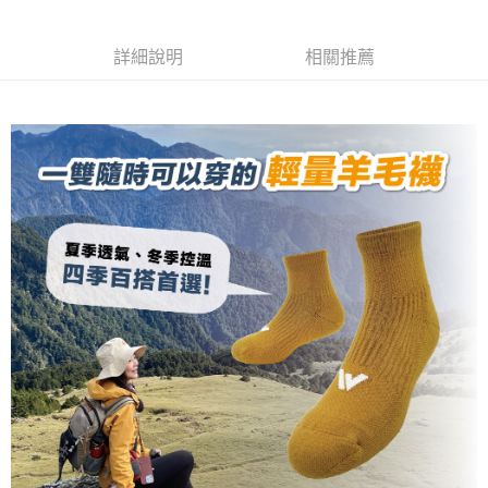
權轉讓予恩沛科技股份有限公司。
順豐
查看運費
２．關於個人資料處理事宜，請瀏覽以下網址：
https://aftee.tw/terms/#terms3
詳細說明
相關推薦
３．未成年的使用者請事先徵得法定代理人或監護人之同意方可使用
「AFTEE先享後付」，若未經同意申辦者引起之損失，本公司不負相關責
任。
４．使用「AFTEE先享後付」時，將依據個別帳號之用戶狀況，依本公司即
時審查核予不同之上限額度；若仍有額度不足之情形，本公司將視審查結果
請求用戶進行身份認證。
５．嚴禁一人註冊多個帳號或使用他人資訊註冊。若發現惡意使用之情形，
恩沛科技股份有限公司將有權停止該用戶之使用額度並採取法律行動。