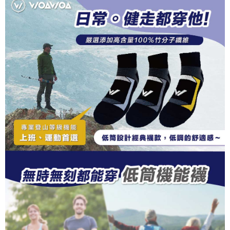
２．關於個人資料處理事宜，請瀏覽以下網址：
https://aftee.tw/terms/#terms3
３．未成年的使用者請事先徵得法定代理人或監護人之同意方可使用
「AFTEE先享後付」，若未經同意申辦者引起之損失，本公司不負相關責
任。
４．使用「AFTEE先享後付」時，將依據個別帳號之用戶狀況，依本公司即
時審查核予不同之上限額度；若仍有額度不足之情形，本公司將視審查結果
請求用戶進行身份認證。
５．嚴禁一人註冊多個帳號或使用他人資訊註冊。若發現惡意使用之情形，
恩沛科技股份有限公司將有權停止該用戶之使用額度並採取法律行動。