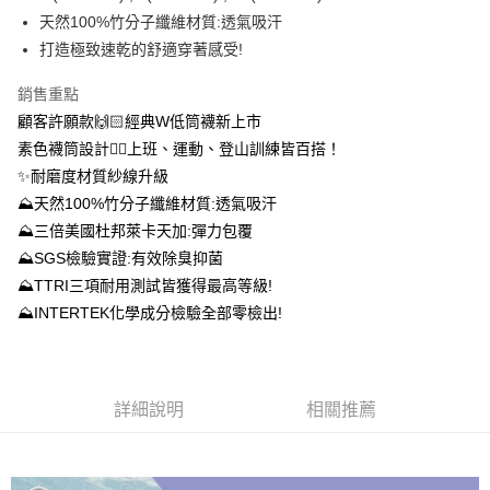
流程，驗證手機門號後，選擇欲分期的期數、繳款截止日，確認付款後即完
【關於「AFTEE先享後付」】
天然100%竹分子纖維材質:透氣吸汗
成交易。
ATM付款
AFTEE先享後付是「在收到商品之後才付款」的支付方式。 讓您購物簡單
打造極致速乾的舒適穿著感受!
3.實際核准額度、可分期數及費用金額請依後續交易確認頁面所載為準。
便利好安心！
4.訂單成立30分鐘內，如未前往確認交易或遇審核未通過，訂單將自動取
１．簡單：不需註冊會員、不需綁卡、不需儲值。
運送方式
消。如遇「轉專審核」未通過狀況，表示未達大哥付你分期系統評分，恕無
銷售重點
２．便利：只要手機號碼，簡訊認證，即可結帳。
法說明評估內容。
３．安心：先確認商品／服務後，再付款。
顧客許願款🙌🏻經典W低筒襪新上市
全家取貨付款
【繳款方式說明】
1.分期款項不併入電信帳單，「大哥付你分期」於每月結算日後寄送繳費提
素色襪筒設計👉🏻上班、運動、登山訓練皆百搭！
每筆NT$100，滿NT$1,000(含以上)免運費
【「AFTEE先享後付」結帳流程】
醒簡訊。
✨耐磨度材質紗線升級
１．於結帳方式選擇「AFTEE先享後付」後，將跳轉至「AFTEE先享後付」
2.透過簡訊連結打開帳單後，可選擇「超商條碼／台灣大直營門市／銀行轉
付款後全家取貨
結帳頁面，進行簡訊認證並確認金額後，即可完成結帳。
⛰天然100%竹分子纖維材質:透氣吸汗
帳／街口支付／iPASS MONEY」等通路繳費。
２．訂單成立數日內，您將收到繳費通知簡訊。
每筆NT$100，滿NT$1,000(含以上)免運費
⛰三倍美國杜邦萊卡天加:彈力包覆
３．收到繳費通知簡訊後14天內，點擊此簡訊中的連結，可透過四大超商／
【注意事項】
ATM／網路銀行／等多元方式進行付款，方視為交易完成。
⛰SGS檢驗實證:有效除臭抑菌
7-11取貨付款
1.本服務係由「台灣大哥大股份有限公司」（以下簡稱本公司）所提供，讓
※ 請注意：結帳手續完成當下不需立刻繳費，但若您需要取消訂單，請聯絡
⛰TTRI三項耐用測試皆獲得最高等級!
用戶於交易時，得透過本服務購買商品或服務，並由商店將買賣／分期付款
每筆NT$100，滿NT$1,000(含以上)免運費
購買商品的店家。未經商家同意取消之訂單仍視為有效，需透過AFTEE先享
買賣價金債權讓與本公司後，依約使用本公司帳單繳交帳款。
⛰INTERTEK化學成分檢驗全部零檢出!
後付繳納相關費用。
2.基於同意付款使用「大哥付你分期」之契約關係目的，商店將以您的個人
付款後7-11取貨
※ 交易是否成功請以「AFTEE先享後付 」之結帳頁面顯示為準，若有關於
資料（包含姓名、電話或地址）提供予台灣大哥大進項蒐集、處理及利用，
是否繳費成功／繳費後需取消欲退款等相關疑問，請聯繫「AFTEE先享後付
每筆NT$100，滿NT$1,000(含以上)免運費
由本公司與您本人進行分期帳單所需資料之確認、核對及更正。
客戶支援中心」
https://netprotections.freshdesk.com/support/home
3.完整用戶服務條款，請詳閱以下連結：
https://oppay.tw/userRule
宅配
詳細說明
相關推薦
【注意事項】
１．透過由恩沛科技股份有限公司提供之「AFTEE先享後付」服務完成之交
每筆NT$100，滿NT$1,000(含以上)免運費
易，需依本服務之必要範圍內提供個人資料，並將交易相關給付款項請求債
權轉讓予恩沛科技股份有限公司。
順豐
查看運費