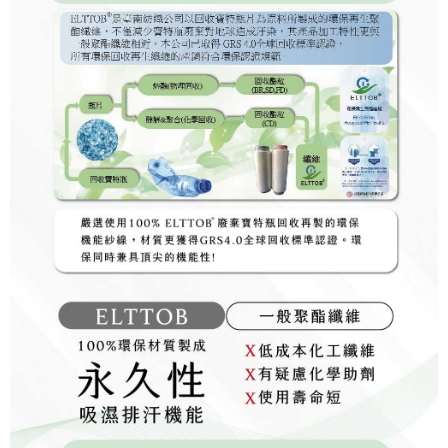
penilaian boleh diberikan.
【Penerangan Kaedah Pembayaran】
1. Pembayaran ansuran tidak digabungkan dalam bil telekomunikasi,
"Pembayaran Ansuran Gogo" akan menghantar SMS peringatan
pembayaran selepas tarikh penyelesaian bulanan.
2. Melalui pautan SMS untuk membuka bil, anda boleh memilih untuk
membayar melalui "Kod bar kedai serbaneka / Kedai rasmi Taiwan
Mobile / Pemindahan bank / Pembayaran J街口 / iPASS MONEY" dan
saluran lain.
【Nota Penting】
1. Perkhidmatan ini disediakan oleh "Taiwan Mobile Co., Ltd." untuk
membolehkan pengguna membeli produk atau perkhidmatan melalui
perkhidmatan ini semasa transaksi, dan kedai akan menyerahkan hak
tuntutan harga jual/beli ansuran kepada syarikat ini untuk membayar bil
menggunakan bil syarikat ini.
2. Berdasarkan tujuan kontrak persetujuan pembayaran menggunakan
"Pembayaran Ansuran Gogo", kedai akan memberikan maklumat peribadi
anda (termasuk nama, telefon atau alamat) kepada Taiwan Mobile untuk
pengumpulan, pemprosesan dan penggunaan, untuk pengesahan,
semakan dan pembetulan data yang diperlukan untuk bil ansuran oleh
Taiwan Mobile.
3. Sila baca syarat perkhidmatan pengguna secara lengkap melalui
pautan berikut: https://oppay.tw/userRule