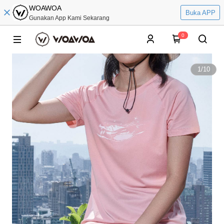
WOAWOA
Buka APP
Gunakan App Kami Sekarang
0
1
/
10