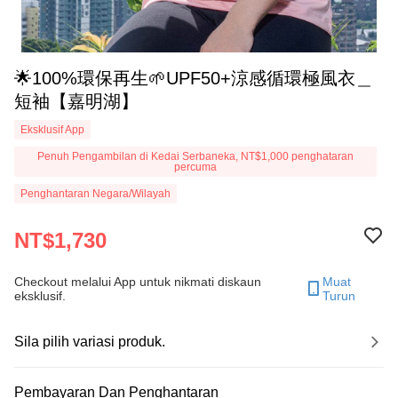
🌟100%環保再生🌱UPF50+涼感循環極風衣＿
短袖【嘉明湖】
Eksklusif App
Penuh Pengambilan di Kedai Serbaneka, NT$1,000 penghataran
percuma
Penghantaran Negara/Wilayah
NT$1,730
Checkout melalui App untuk nikmati diskaun
Muat
eksklusif.
Turun
Sila pilih variasi produk.
Pembayaran Dan Penghantaran