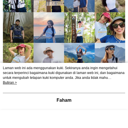
Laman web ini ada menggunakan kuki. Sekiranya anda ingin mengetahui
secara terperinci bagaimana kuki digunakan di laman web ini, dan bagaimana
untuk mengubah tetapan kuki komputer anda. Jika anda tidak mahu
menggunakan kuki di komputer anda, sila rujuk penerangan mengenai kuki.
Butiran >
Dasar Privasi
Laman web ini ada menggunakan kuki. Sekiranya anda ingin
mengetahui secara terperinci bagaimana kuki digunakan di laman web ini,
dan bagaimana untuk mengubah tetapan kuki komputer anda. Jika anda tidak
Faham
mahu menggunakan kuki di komputer anda, sila rujuk penerangan mengenai
kuki.