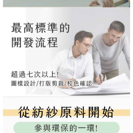
tujuan pengumpulan, pemprosesan dan penggunaan data yang
(https://aftee.tw/privacypolicy/
) untuk maklumat lanjut.
diperlukan untuk pengebilan ansuran, termasuk pengesahan,
pengesahan semula dan pembetulan.
Jumlah yang diperakui untuk pengguna kali pertama yang lulus
kelulusan boleh sehingga NT$10,000. Jika pengguna tidak membuat
Untuk terma perkhidmatan penuh, sila rujuk pautan berikut:
pembayaran dalam tempoh tersebut, yuran pembayaran lewat sebanyak
https://oppay.tw/userRule
" target="_blank" class="link revert-
20% setahun akan dikenakan. Pengguna bawah umur dikehendaki
style">https://oppay.tw/userRule
mendapatkan kebenaran daripada ibu bapa atau penjaga yang sah
untuk menggunakan AFTEE.
【Panduan Penggunaan Pembayaran Ansuran Gogo】
1. Perkhidmatan ini disediakan oleh Taiwan Mobile, pengguna telefon
Sila hubungi NP Taiwan Inc. di
cs_tw@netprotections.co.jp
jika anda
mudah alih boleh segera menggunakan tanpa perlu memohon lagi.
mempunyai sebarang kebimbangan mengenai pemprosesan dan
(Hanya untuk nombor langganan peribadi, tidak terbuka untuk syarikat
penggunaan pada data peribadi. Jika anda tidak bersetuju dengan data
dan kad prabayar)
peribadi yang disenaraikan seperti di atas akan dikumpul dan digunakan
2. Pilihan kaedah pembayaran "Pembayaran Ansuran Gogo", selepas
oleh AFTEE, sila jangan gunakan perkhidmatan ini.
pesanan ditubuhkan, akan secara automatik dialihkan ke proses
transaksi Gogo, selepas pengesahan nombor telefon, pilih bilangan
ansuran yang diingini, tarikh akhir pembayaran, dan setelah
mengesahkan pembayaran, transaksi akan selesai.
3. Jumlah kelulusan sebenar, bilangan ansuran dan jumlah bayaran
adalah berdasarkan halaman pengesahan transaksi seterusnya.
4. Dalam masa 30 minit selepas pesanan ditubuhkan, jika tidak pergi
untuk mengesahkan transaksi atau jika tidak lulus semakan, pesanan
akan dibatalkan secara automatik. Jika terdapat situasi "pindah untuk
semakan khusus" yang tidak lulus, ini menunjukkan bahawa sistem
penilaian tidak mencukupi, tiada penjelasan mengenai kandungan