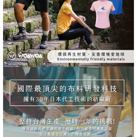
NT$100/pesanan | Penghantaran percuma untuk pesanan
tidak dipenuhi; butiran penilaian khusus tidak akan didedahkan.
sehingga 45 hari.
NT$1,000 atau lebih
[Arahan Pembayaran]
Tempoh pembayaran dikira dari masa kedai meminta pembayaran anda,
付款後7-11取貨
ditambah dengan bilangan hari yang boleh dilanjutkan oleh AFTEE. Anda
Pembayaran ansuran melalui OP Pay Later akan dibilkan secara
boleh melanjutkan tempoh pembayaran anda sebelum anda menerima
NT$100/pesanan | Penghantaran percuma untuk pesanan
berasingan dan tidak termasuk dalam bil telekom anda. SMS peringatan
pesanan. Walau bagaimanapun, tiada jaminan bahawa anda boleh
pembayaran akan dihantar selepas kitaran bil bulanan.
NT$1,000 atau lebih
menerima pesanan anda semasa tempoh pembayaran (cth.: produk
prapesanan atau produk yang mungkin mengambil masa yang lebih
Selepas mengakses bil melalui pautan dalam SMS, anda boleh
宅配
lama untuk dihantar). Oleh itu, anda dikehendaki membuat pembayaran
menyelesaikan pembayaran anda melalui salah satu saluran berikut: kod
kepada AFTEE dalam tempoh sama ada anda menerima pesanan.
NT$100/pesanan | Penghantaran percuma untuk pesanan
bar kedai serbaneka, kedai runcit Taiwan Mobile, pemindahan bank,
JKOPay, atau iPASS MONEY.
NT$1,000 atau lebih
Kedua, Sekatan Pembayaran
1. Jumlah yang diperakui untuk pengguna kali pertama boleh sehingga
[Nota Penting]
順豐
Kadar Penghantaran
NT$10,000. Amaun diperakui sebenar yang diluluskan akan berdasarkan
keputusan pensijilan dan semakan oleh AFTEE.
Perkhidmatan ini disediakan oleh Taiwan Mobile Co., Ltd. (“Syarikat”),
2. Amaun perbelanjaan minimum mestilah lebih besar daripada NT$20.
yang membolehkan pelanggan membeli barangan atau perkhidmatan
3. Pada masa ini hanya tersedia untuk ahli Taiwan.
melalui perkhidmatan ini pada masa transaksi. Hasil daripada pembelian
atau pembayaran ansuran akan dipindahkan oleh peniaga kepada
Ketiga, Syarat Perkhidmatan
Syarikat, dan pelanggan hendaklah membuat pembayaran mengikut
Perkhidmatan AFTEE Beli Sekarang Bayar Kemudian disediakan oleh NP
perjanjian menggunakan sistem bil Syarikat.
Taiwan, Inc. dan AFTEE akan membuat bil kepada pengguna. AFTEE
akan menggunakan data peribadi yang dikumpul (termasuk nama
Untuk memenuhi hubungan kontrak yang terjalin melalui persetujuan
pembeli, no. telefon, nama penerima, no. telefon, alamat penerima) untuk
penggunaan OP Pay Later, peniaga akan memberikan maklumat peribadi
penggunaan perkhidmatan. Sila rujuk kepada "Penyata Pengumpulan
anda (termasuk nama, nombor telefon, atau alamat) kepada Syarikat bagi
Data Peribadi, Pemprosesan, Penggunaan"