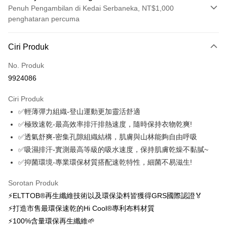
Penuh Pengambilan di Kedai Serbaneka, NT$1,000
penghataran percuma
Kaedah Pembayaran
Ciri Produk
Kad Kredit (Bayaran Penuh)
No. Produk
Ansuran Kad Kredit
9924086
3 ansuran pada kadar faedah 0,
NT$576
setiap ansuran
Ciri Produk
21 Bank
6 ansuran pada kadar faedah 0,
NT$288
setiap
Taiwan Cooperative Bank
Bank Komersial Pertama
✅輕薄彈力組織-登山運動更加靈活舒適
Hua Nan Commercial
Chang Hwa Commercial
ansuran
21 Bank
Bank
Bank
✅極致速乾-最高效率排汗排熱速度，隨時保持衣物乾爽!
12 ansuran pada kadar faedah 0,
NT$144
setiap ansuran
Taiwan Cooperative Bank
Bank Komersial Pertama
The Shanghai
Bank Komersial Taipei
✅透氣舒爽-密集孔隙組織結構，肌膚與山林能夠自由呼吸
Hua Nan Commercial Bank
Chang Hwa Commercial Bank
21 Bank
24 ansuran pada kadar faedah 0,
NT$72
setiap
Taiwan Cooperative Bank
Bank Komersial Pertama
Commercial & Savings
Fubon
✅吸濕排汗-實測最高等級的吸水速度，保持肌膚乾燥不黏膩~
The Shanghai Commercial &
Bank Komersial Taipei Fubon
Hua Nan Commercial
Chang Hwa Commercial
ansuran
Bank
20 Bank
Savings Bank
✅抑菌環境-專業環保材質搭配速乾特性，細菌不易滋生!
Bank
Bank
Bank Cathay United
Mega International
Taiwan Cooperative Bank
Bank Komersial Pertama
Bank Cathay United
Mega International Commercial
Pengambilan di Kedai Serbaneka
The Shanghai
Bank Komersial Taipei
Commercial Bank
Hua Nan Commercial Bank
Chang Hwa Commercial Bank
Sorotan Produk
Bank
Commercial & Savings
Fubon
Taiwan Business Bank
Taichung Commercial
LINE Pay
The Shanghai Commercial &
Bank Komersial Taipei Fubon
Taiwan Business Bank
Taichung Commercial Bank
⚡ELTTOB®再生纖維技術以及環保染料皆獲得GRS國際認證🏅
Bank
Bank
Savings Bank
HSBC Bank (Taiwan) Limited
Hwatai Bank
⚡打造市售最環保速乾的Hi Cool®專利布料材質
Bank Cathay United
Mega International
HSBC Bank (Taiwan)
Hwatai Bank
Apple Pay
Mega International Commercial
Taiwan Business Bank
Union Bank of Taiwan
Far Eastern International Bank
Commercial Bank
Limited
⚡100%含量環保再生纖維🌱
Bank
Yuanta Commercial Bank
Bank SinoPac