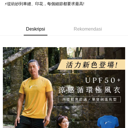
Taiwan Business Bank
Taichung Commercial
Union Bank of Taiwan
Far Eastern International
Easy Wallet
⚡從紡紗到車縫、印花，每個細節都要求最高!
Taichung Commercial Bank
HSBC Bank (Taiwan) Limited
Bank Komersial E.SUN
DBS Bank
Bank
Bank
Hwatai Bank
Union Bank of Taiwan
Bank Antarabangsa Taishin
Bank CTBC
OP Pay Later
HSBC Bank (Taiwan)
Hwatai Bank
Yuanta Commercial Bank
Bank SinoPac
Far Eastern International Bank
Yuanta Commercial Bank
Syarikat Kad Kredit Rakuten
Limited
Deskripsi
Bank Komersial E.SUN
DBS Bank
Bank SinoPac
Bank Komersial E.SUN
Taiwan
Union Bank of Taiwan
Far Eastern International
Bank Antarabangsa
Bank CTBC
[Terma Penggunaan untuk OP Pay Later]
DBS Bank
Deskripsi
Bank Antarabangsa Taishin
Rekomendasi
AFTEE
Bank
Taishin
Bank CTBC
Syarikat Kad Kredit Rakuten
Perkhidmatan ini disediakan oleh Taiwan Mobile dan tersedia untuk
Deskripsi
Yuanta Commercial Bank
Bank SinoPac
Syarikat Kad Kredit
Taiwan
pengguna Taiwan Mobile tanpa memerlukan permohonan tambahan.
Bank Komersial E.SUN
DBS Bank
Rakuten Taiwan
Pertama, Mengenai Perkhidmatan AFTEE Beli Sekarang Bayar Kemudian
Pemindahan ATM
1. Dengan memilih AFTEE sebagai kaedah pembayaran, mesej
Bank Antarabangsa
Bank CTBC
Jika anda memilih OP Pay Later sebagai kaedah pembayaran, sistem
pengesahan AFTEE akan muncul.
Taishin
akan mengarahkan anda secara automatik ke proses transaksi OP Pay
2. Anda boleh meneruskan pembayaran selepas pengesahan SMS.
Pilihan Penghantaran
Syarikat Kad Kredit
Later selepas pesanan dibuat. Anda perlu mengesahkan nombor telefon
3. Tiada bayaran diperlukan apabila pesanan disahkan. Produk akan
mudah alih anda, memilih bilangan ansuran, dan menetapkan tarikh
Rakuten Taiwan
dihantar ke alamat yang ditetapkan.
全家取貨付款
akhir pembayaran. Transaksi akan dianggap selesai setelah pembayaran
4. Setelah pesanan disahkan, anda akan menerima SMS pembayaran
disahkan.
NT$100/pesanan | Penghantaran percuma untuk pesanan
manakala ahli aplikasi akan menerima pemberitahuan tolak aplikasi
NT$1,000 atau lebih
AFTEE.
Had kredit yang diluluskan, tempoh ansuran yang tersedia, dan yuran
5. Tiada bayaran diperlukan apabila anda menerima produk. Sila buat
yang dikenakan adalah tertakluk kepada maklumat yang dinyatakan
pembayaran di empat kedai serbaneka utama, ATM atau perbankan
付款後全家取貨
pada halaman pengesahan transaksi seterusnya.
dalam talian dengan SMS pembayaran atau pemberitahuan tolak aplikasi
NT$100/pesanan | Penghantaran percuma untuk pesanan
AFTEE.
Jika transaksi tidak disahkan dalam masa 30 minit selepas pesanan
NT$1,000 atau lebih
dibuat, atau jika permohonan gagal dalam proses semakan, pesanan
Sila ambil perhatian bahawa tempoh pembayaran adalah 14 hari. Walau
akan dibatalkan secara automatik. Jika permohonan gagal pada
7-11取貨付款
bagaimanapun, bagi mereka yang telah memuat turun Aplikasi AFTEE
peringkat "semakan manual", ini bermakna kriteria pemarkahan sistem
dan mendaftar sebagai ahli AFTEE boleh menikmati tempoh pembayaran