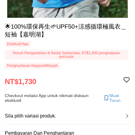
🌟100%環保再生🌱UPF50+涼感循環極風衣＿
短袖【嘉明湖】
Eksklusif App
Penuh Pengambilan di Kedai Serbaneka, NT$1,000 penghataran
percuma
Penghantaran Negara/Wilayah
NT$1,730
Checkout melalui App untuk nikmati diskaun
Muat
eksklusif.
Turun
Sila pilih variasi produk.
Pembayaran Dan Penghantaran