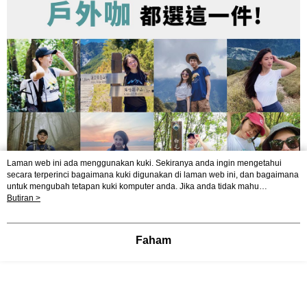
Laman web ini ada menggunakan kuki. Sekiranya anda ingin mengetahui
secara terperinci bagaimana kuki digunakan di laman web ini, dan bagaimana
untuk mengubah tetapan kuki komputer anda. Jika anda tidak mahu
menggunakan kuki di komputer anda, sila rujuk penerangan mengenai kuki.
Butiran >
Dasar Privasi
Laman web ini ada menggunakan kuki. Sekiranya anda ingin
mengetahui secara terperinci bagaimana kuki digunakan di laman web ini,
dan bagaimana untuk mengubah tetapan kuki komputer anda. Jika anda tidak
Faham
mahu menggunakan kuki di komputer anda, sila rujuk penerangan mengenai
kuki.