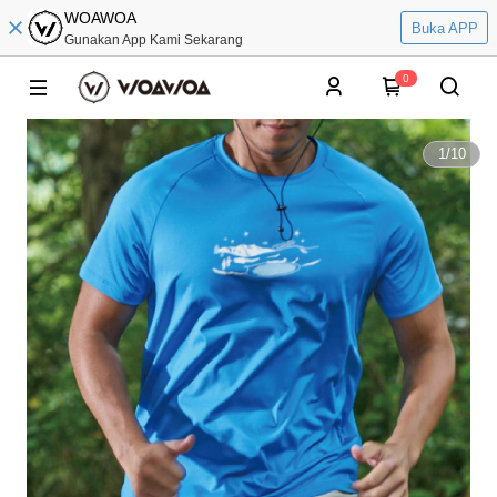
WOAWOA
Buka APP
Gunakan App Kami Sekarang
0
1
/
10