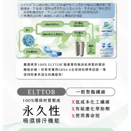
penilaian boleh diberikan.
【Penerangan Kaedah Pembayaran】
1. Pembayaran ansuran tidak digabungkan dalam bil telekomunikasi,
"Pembayaran Ansuran Gogo" akan menghantar SMS peringatan
pembayaran selepas tarikh penyelesaian bulanan.
2. Melalui pautan SMS untuk membuka bil, anda boleh memilih untuk
membayar melalui "Kod bar kedai serbaneka / Kedai rasmi Taiwan
Mobile / Pemindahan bank / Pembayaran J街口 / iPASS MONEY" dan
saluran lain.
【Nota Penting】
1. Perkhidmatan ini disediakan oleh "Taiwan Mobile Co., Ltd." untuk
membolehkan pengguna membeli produk atau perkhidmatan melalui
perkhidmatan ini semasa transaksi, dan kedai akan menyerahkan hak
tuntutan harga jual/beli ansuran kepada syarikat ini untuk membayar bil
menggunakan bil syarikat ini.
2. Berdasarkan tujuan kontrak persetujuan pembayaran menggunakan
"Pembayaran Ansuran Gogo", kedai akan memberikan maklumat peribadi
anda (termasuk nama, telefon atau alamat) kepada Taiwan Mobile untuk
pengumpulan, pemprosesan dan penggunaan, untuk pengesahan,
semakan dan pembetulan data yang diperlukan untuk bil ansuran oleh
Taiwan Mobile.
3. Sila baca syarat perkhidmatan pengguna secara lengkap melalui
pautan berikut: https://oppay.tw/userRule