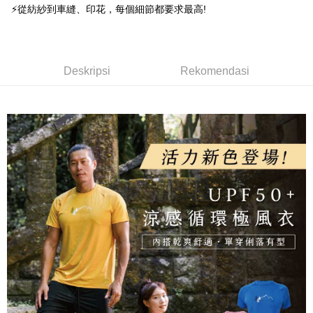
Taiwan Business Bank
Taichung Commercial
Union Bank of Taiwan
Far Eastern International
Easy Wallet
⚡從紡紗到車縫、印花，每個細節都要求最高!
Taichung Commercial Bank
HSBC Bank (Taiwan) Limited
Bank Komersial E.SUN
DBS Bank
Bank
Bank
Hwatai Bank
Union Bank of Taiwan
Bank Antarabangsa Taishin
Bank CTBC
OP Pay Later
HSBC Bank (Taiwan)
Hwatai Bank
Yuanta Commercial Bank
Bank SinoPac
Far Eastern International Bank
Yuanta Commercial Bank
Syarikat Kad Kredit Rakuten
Limited
Deskripsi
Bank Komersial E.SUN
DBS Bank
Bank SinoPac
Bank Komersial E.SUN
Taiwan
Union Bank of Taiwan
Far Eastern International
Bank Antarabangsa
Bank CTBC
[Terma Penggunaan untuk OP Pay Later]
DBS Bank
Deskripsi
Bank Antarabangsa Taishin
Rekomendasi
AFTEE
Bank
Taishin
Bank CTBC
Syarikat Kad Kredit Rakuten
Perkhidmatan ini disediakan oleh Taiwan Mobile dan tersedia untuk
Deskripsi
Yuanta Commercial Bank
Bank SinoPac
Syarikat Kad Kredit
Taiwan
pengguna Taiwan Mobile tanpa memerlukan permohonan tambahan.
Bank Komersial E.SUN
DBS Bank
Rakuten Taiwan
Pertama, Mengenai Perkhidmatan AFTEE Beli Sekarang Bayar Kemudian
Pemindahan ATM
1. Dengan memilih AFTEE sebagai kaedah pembayaran, mesej
Bank Antarabangsa
Bank CTBC
Jika anda memilih OP Pay Later sebagai kaedah pembayaran, sistem
pengesahan AFTEE akan muncul.
Taishin
akan mengarahkan anda secara automatik ke proses transaksi OP Pay
2. Anda boleh meneruskan pembayaran selepas pengesahan SMS.
Pilihan Penghantaran
Syarikat Kad Kredit
Later selepas pesanan dibuat. Anda perlu mengesahkan nombor telefon
3. Tiada bayaran diperlukan apabila pesanan disahkan. Produk akan
mudah alih anda, memilih bilangan ansuran, dan menetapkan tarikh
Rakuten Taiwan
dihantar ke alamat yang ditetapkan.
全家取貨付款
akhir pembayaran. Transaksi akan dianggap selesai setelah pembayaran
4. Setelah pesanan disahkan, anda akan menerima SMS pembayaran
disahkan.
NT$100/pesanan | Penghantaran percuma untuk pesanan
manakala ahli aplikasi akan menerima pemberitahuan tolak aplikasi
NT$1,000 atau lebih
AFTEE.
Had kredit yang diluluskan, tempoh ansuran yang tersedia, dan yuran
5. Tiada bayaran diperlukan apabila anda menerima produk. Sila buat
yang dikenakan adalah tertakluk kepada maklumat yang dinyatakan
pembayaran di empat kedai serbaneka utama, ATM atau perbankan
付款後全家取貨
pada halaman pengesahan transaksi seterusnya.
dalam talian dengan SMS pembayaran atau pemberitahuan tolak aplikasi
NT$100/pesanan | Penghantaran percuma untuk pesanan
AFTEE.
Jika transaksi tidak disahkan dalam masa 30 minit selepas pesanan
NT$1,000 atau lebih
dibuat, atau jika permohonan gagal dalam proses semakan, pesanan
Sila ambil perhatian bahawa tempoh pembayaran adalah 14 hari. Walau
akan dibatalkan secara automatik. Jika permohonan gagal pada
7-11取貨付款
bagaimanapun, bagi mereka yang telah memuat turun Aplikasi AFTEE
peringkat "semakan manual", ini bermakna kriteria pemarkahan sistem
dan mendaftar sebagai ahli AFTEE boleh menikmati tempoh pembayaran