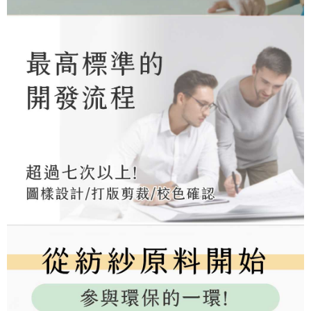
tujuan pengumpulan, pemprosesan dan penggunaan data yang
(https://aftee.tw/privacypolicy/
) untuk maklumat lanjut.
diperlukan untuk pengebilan ansuran, termasuk pengesahan,
pengesahan semula dan pembetulan.
Jumlah yang diperakui untuk pengguna kali pertama yang lulus
kelulusan boleh sehingga NT$10,000. Jika pengguna tidak membuat
Untuk terma perkhidmatan penuh, sila rujuk pautan berikut:
pembayaran dalam tempoh tersebut, yuran pembayaran lewat sebanyak
https://oppay.tw/userRule
" target="_blank" class="link revert-
20% setahun akan dikenakan. Pengguna bawah umur dikehendaki
style">https://oppay.tw/userRule
mendapatkan kebenaran daripada ibu bapa atau penjaga yang sah
untuk menggunakan AFTEE.
【Panduan Penggunaan Pembayaran Ansuran Gogo】
1. Perkhidmatan ini disediakan oleh Taiwan Mobile, pengguna telefon
Sila hubungi NP Taiwan Inc. di
cs_tw@netprotections.co.jp
jika anda
mudah alih boleh segera menggunakan tanpa perlu memohon lagi.
mempunyai sebarang kebimbangan mengenai pemprosesan dan
(Hanya untuk nombor langganan peribadi, tidak terbuka untuk syarikat
penggunaan pada data peribadi. Jika anda tidak bersetuju dengan data
dan kad prabayar)
peribadi yang disenaraikan seperti di atas akan dikumpul dan digunakan
2. Pilihan kaedah pembayaran "Pembayaran Ansuran Gogo", selepas
oleh AFTEE, sila jangan gunakan perkhidmatan ini.
pesanan ditubuhkan, akan secara automatik dialihkan ke proses
transaksi Gogo, selepas pengesahan nombor telefon, pilih bilangan
ansuran yang diingini, tarikh akhir pembayaran, dan setelah
mengesahkan pembayaran, transaksi akan selesai.
3. Jumlah kelulusan sebenar, bilangan ansuran dan jumlah bayaran
adalah berdasarkan halaman pengesahan transaksi seterusnya.
4. Dalam masa 30 minit selepas pesanan ditubuhkan, jika tidak pergi
untuk mengesahkan transaksi atau jika tidak lulus semakan, pesanan
akan dibatalkan secara automatik. Jika terdapat situasi "pindah untuk
semakan khusus" yang tidak lulus, ini menunjukkan bahawa sistem
penilaian tidak mencukupi, tiada penjelasan mengenai kandungan