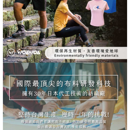
NT$100/pesanan | Penghantaran percuma untuk pesanan
tidak dipenuhi; butiran penilaian khusus tidak akan didedahkan.
sehingga 45 hari.
NT$1,000 atau lebih
[Arahan Pembayaran]
Tempoh pembayaran dikira dari masa kedai meminta pembayaran anda,
付款後7-11取貨
ditambah dengan bilangan hari yang boleh dilanjutkan oleh AFTEE. Anda
Pembayaran ansuran melalui OP Pay Later akan dibilkan secara
boleh melanjutkan tempoh pembayaran anda sebelum anda menerima
NT$100/pesanan | Penghantaran percuma untuk pesanan
berasingan dan tidak termasuk dalam bil telekom anda. SMS peringatan
pesanan. Walau bagaimanapun, tiada jaminan bahawa anda boleh
pembayaran akan dihantar selepas kitaran bil bulanan.
NT$1,000 atau lebih
menerima pesanan anda semasa tempoh pembayaran (cth.: produk
prapesanan atau produk yang mungkin mengambil masa yang lebih
Selepas mengakses bil melalui pautan dalam SMS, anda boleh
宅配
lama untuk dihantar). Oleh itu, anda dikehendaki membuat pembayaran
menyelesaikan pembayaran anda melalui salah satu saluran berikut: kod
kepada AFTEE dalam tempoh sama ada anda menerima pesanan.
NT$100/pesanan | Penghantaran percuma untuk pesanan
bar kedai serbaneka, kedai runcit Taiwan Mobile, pemindahan bank,
JKOPay, atau iPASS MONEY.
NT$1,000 atau lebih
Kedua, Sekatan Pembayaran
1. Jumlah yang diperakui untuk pengguna kali pertama boleh sehingga
[Nota Penting]
順豐
Kadar Penghantaran
NT$10,000. Amaun diperakui sebenar yang diluluskan akan berdasarkan
keputusan pensijilan dan semakan oleh AFTEE.
Perkhidmatan ini disediakan oleh Taiwan Mobile Co., Ltd. (“Syarikat”),
2. Amaun perbelanjaan minimum mestilah lebih besar daripada NT$20.
yang membolehkan pelanggan membeli barangan atau perkhidmatan
3. Pada masa ini hanya tersedia untuk ahli Taiwan.
melalui perkhidmatan ini pada masa transaksi. Hasil daripada pembelian
atau pembayaran ansuran akan dipindahkan oleh peniaga kepada
Ketiga, Syarat Perkhidmatan
Syarikat, dan pelanggan hendaklah membuat pembayaran mengikut
Perkhidmatan AFTEE Beli Sekarang Bayar Kemudian disediakan oleh NP
perjanjian menggunakan sistem bil Syarikat.
Taiwan, Inc. dan AFTEE akan membuat bil kepada pengguna. AFTEE
akan menggunakan data peribadi yang dikumpul (termasuk nama
Untuk memenuhi hubungan kontrak yang terjalin melalui persetujuan
pembeli, no. telefon, nama penerima, no. telefon, alamat penerima) untuk
penggunaan OP Pay Later, peniaga akan memberikan maklumat peribadi
penggunaan perkhidmatan. Sila rujuk kepada "Penyata Pengumpulan
anda (termasuk nama, nombor telefon, atau alamat) kepada Syarikat bagi
Data Peribadi, Pemprosesan, Penggunaan"