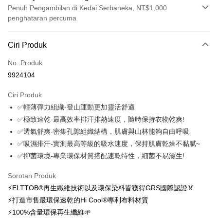
Penuh Pengambilan di Kedai Serbaneka, NT$1,000
penghataran percuma
Kaedah Pembayaran
Ciri Produk
Kad Kredit (Bayaran Penuh)
No. Produk
Ansuran Kad Kredit
9924104
3 ansuran pada kadar faedah 0,
NT$576
setiap ansuran
Ciri Produk
21 Bank
6 ansuran pada kadar faedah 0,
NT$288
setiap
Taiwan Cooperative Bank
Bank Komersial Pertama
✅輕薄彈力組織-登山運動更加靈活舒適
Hua Nan Commercial
Chang Hwa Commercial
ansuran
21 Bank
Bank
Bank
✅極致速乾-最高效率排汗排熱速度，隨時保持衣物乾爽!
12 ansuran pada kadar faedah 0,
NT$144
setiap ansuran
Taiwan Cooperative Bank
Bank Komersial Pertama
The Shanghai
Bank Komersial Taipei
✅透氣舒爽-密集孔隙組織結構，肌膚與山林能夠自由呼吸
Hua Nan Commercial Bank
Chang Hwa Commercial Bank
21 Bank
24 ansuran pada kadar faedah 0,
NT$72
setiap
Taiwan Cooperative Bank
Bank Komersial Pertama
Commercial & Savings
Fubon
✅吸濕排汗-實測最高等級的吸水速度，保持肌膚乾燥不黏膩~
The Shanghai Commercial &
Bank Komersial Taipei Fubon
Hua Nan Commercial
Chang Hwa Commercial
ansuran
Bank
20 Bank
Savings Bank
✅抑菌環境-專業環保材質搭配速乾特性，細菌不易滋生!
Bank
Bank
Bank Cathay United
Mega International
Taiwan Cooperative Bank
Bank Komersial Pertama
Bank Cathay United
Mega International Commercial
Pengambilan di Kedai Serbaneka
The Shanghai
Bank Komersial Taipei
Commercial Bank
Hua Nan Commercial Bank
Chang Hwa Commercial Bank
Sorotan Produk
Bank
Commercial & Savings
Fubon
Taiwan Business Bank
Taichung Commercial
LINE Pay
The Shanghai Commercial &
Bank Komersial Taipei Fubon
Taiwan Business Bank
Taichung Commercial Bank
⚡ELTTOB®再生纖維技術以及環保染料皆獲得GRS國際認證🏅
Bank
Bank
Savings Bank
HSBC Bank (Taiwan) Limited
Hwatai Bank
⚡打造市售最環保速乾的Hi Cool®專利布料材質
Bank Cathay United
Mega International
HSBC Bank (Taiwan)
Hwatai Bank
Apple Pay
Mega International Commercial
Taiwan Business Bank
Union Bank of Taiwan
Far Eastern International Bank
Commercial Bank
Limited
⚡100%含量環保再生纖維🌱
Bank
Yuanta Commercial Bank
Bank SinoPac