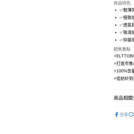
商品特色
3 期 
✅輕薄
6 期 
合作金
✅極致
華南商
12 期
✅透氣
合作金
上海商
華南商
✅吸濕
24 期
合作金
國泰世
上海商
✅抑菌
華南商
臺灣中
合作金
超商取貨
國泰世
上海商
匯豐（
華南商
銷售重點
臺灣中
國泰世
聯邦商
LINE Pay
上海商
⚡ELTT
匯豐（
臺灣中
元大商
兆豐國
聯邦商
⚡打造市售
匯豐（
Apple Pay
玉山商
台中商
元大商
⚡100%
聯邦商
台新國
華泰商
玉山商
悠遊付
元大商
⚡從紡紗到
台灣樂
遠東國
台新國
玉山商
永豐商
台灣樂
大哥付你
台新國
星展（
相關說明
台灣樂
商品相關分
中國信
【大哥付
AFTEE先
1.本服務
💼8月父
2.付款方
相關說明
分享
件現折480
流程，驗
【關於「A
ATM付款
完成交易
AFTEE
【登山機
3.實際核
便利好安
4.訂單成