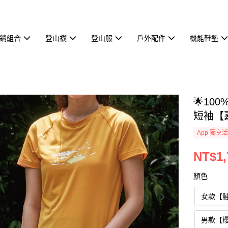
熱銷組合
登山襪
登山服
戶外配件
機能鞋墊
🌟10
短袖【
App 獨享
NT$1,
顏色
女款【
男款【