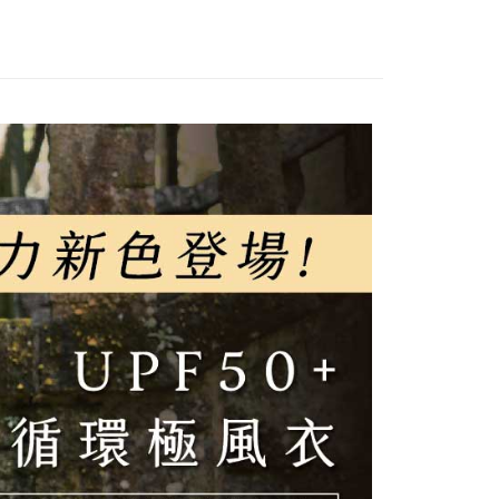
：不需註冊會員、不需綁卡、不需儲值。
親節限定優惠✨
💼本區滿3500送888紅利🌟夏季排汗涼
「轉專審核」未通過狀況，表示未達大哥付你分期系統評分，恕
：只要手機號碼，簡訊認證，即可結帳。
列
評估內容。
：先確認商品／服務後，再付款。
式說明】
付款
項不併入電信帳單，「大哥付你分期」於每月結算日後寄送繳費提
EE先享後付」結帳流程】
00，滿NT$1,000(含以上)免運費
方式選擇「AFTEE先享後付」後，將跳轉至「AFTEE先享後
訊連結打開帳單後，可選擇「超商條碼／台灣大直營門市／銀行轉
頁面，進行簡訊認證並確認金額後，即可完成結帳。
付／iPASS MONEY」等通路繳費。
家取貨
成立數日內，您將收到繳費通知簡訊。
費通知簡訊後14天內，點擊此簡訊中的連結，可透過四大超商
00，滿NT$1,000(含以上)免運費
項】
網路銀行／等多元方式進行付款，方視為交易完成。
係由「台灣大哥大股份有限公司」（以下簡稱本公司）所提供，讓
：結帳手續完成當下不需立刻繳費，但若您需要取消訂單，請聯
付款
易時，得透過本服務購買商品或服務，並由商店將買賣／分期付
的店家。未經商家同意取消之訂單仍視為有效，需透過AFTEE
金債權讓與本公司後，依約使用本公司帳單繳交帳款。
繳納相關費用。
00，滿NT$1,000(含以上)免運費
意付款使用「大哥付你分期」之契約關係目的，商店將以您的個人
否成功請以「AFTEE先享後付 」之結帳頁面顯示為準，若有關於
含姓名、電話或地址）提供予台灣大哥大進項蒐集、處理及利
功／繳費後需取消欲退款等相關疑問，請聯繫「AFTEE先享後
1取貨
公司與您本人進行分期帳單所需資料之確認、核對及更正。
援中心」
https://netprotections.freshdesk.com/support/home
00，滿NT$1,000(含以上)免運費
戶服務條款，請詳閱以下連結：
https://oppay.tw/userRule
項】
恩沛科技股份有限公司提供之「AFTEE先享後付」服務完成之
依本服務之必要範圍內提供個人資料，並將交易相關給付款項請
00，滿NT$1,000(含以上)免運費
讓予恩沛科技股份有限公司。
個人資料處理事宜，請瀏覽以下網址：
查看運費
ee.tw/terms/#terms3
年的使用者請事先徵得法定代理人或監護人之同意方可使用
E先享後付」，若未經同意申辦者引起之損失，本公司不負相關責