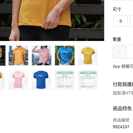
尺寸
S
數量
App 結
付款與運
超取滿NT$
付款方式
商品特色
信用卡一
商品編號
9924107
信用卡分