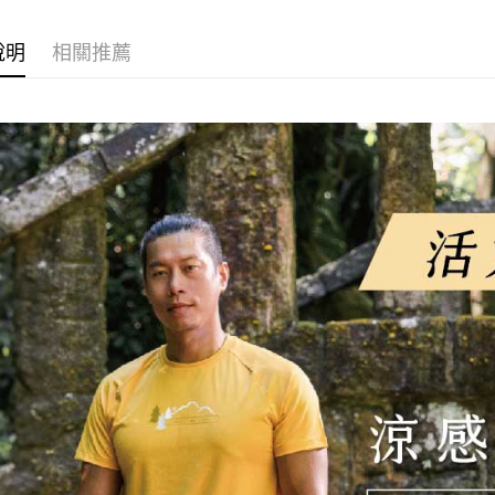
１．簡單
💼8月父
消。如遇
２．便利
感服飾系
運送方式
無法說明
３．安心
說明
相關推薦
【繳款方
全家取貨
1.分期款
【「AFT
醒簡訊。
每筆NT$1
１．於結帳
2.透過簡
付」結帳
帳／街口支
付款後全
２．訂單
３．收到繳
每筆NT$1
【注意事
／ATM／
1.本服務
※ 請注意
7-11取貨
用戶於交
絡購買商品
款買賣價
先享後付
每筆NT$1
2.基於同
※ 交易是
資料（包
是否繳費成
付款後7-1
用，由本
付客戶支
每筆NT$1
3.完整用
【注意事
宅配
１．透過由
交易，需
每筆NT$1
求債權轉
２．關於
順豐
https://aft
３．未成
「AFTE