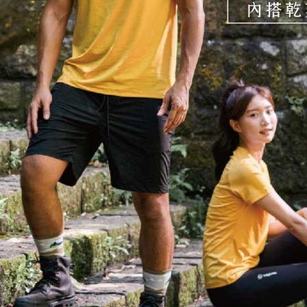
任。
４．使用「
即時審查
結果請求
５．嚴禁
形，恩沛
動。