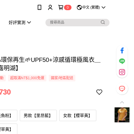
0
中文 (繁體)
好評實測
0%環保再生🌱UPF50+涼感循環極風衣＿
嘉明湖】
活動
超取滿NT$1,000免運
國家/地區配送
730
鮭魚粉】
男款【里昂藍】
女款【櫻草黃】
櫻草黃】