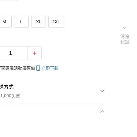
M
L
XL
2XL
清除
紀錄
帳可享專屬活動優惠價
立即下載
送方式
1,000免運
次付款
期付款