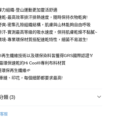
0 利率 每期
NT$576
21家銀行
彈力組織-登山運動更加靈活舒適
0 利率 每期
NT$288
21家銀行
庫商業銀行
第一商業銀行
速乾-最高效率排汗排熱速度，隨時保持衣物乾爽!
業銀行
彰化商業銀行
 0 利率 每期
NT$144
21家銀行
舒爽-密集孔隙組織結構，肌膚與山林能夠自由呼吸
庫商業銀行
第一商業銀行
業儲蓄銀行
台北富邦商業銀行
業銀行
彰化商業銀行
排汗-實測最高等級的吸水速度，保持肌膚乾燥不黏膩~
 0 利率 每期
NT$72
20家銀行
庫商業銀行
第一商業銀行
華商業銀行
兆豐國際商業銀行
業儲蓄銀行
台北富邦商業銀行
環境-專業環保材質搭配速乾特性，細菌不易滋生!
業銀行
彰化商業銀行
小企業銀行
台中商業銀行
庫商業銀行
第一商業銀行
付款
華商業銀行
兆豐國際商業銀行
業儲蓄銀行
台北富邦商業銀行
台灣）商業銀行
華泰商業銀行
業銀行
彰化商業銀行
小企業銀行
台中商業銀行
華商業銀行
兆豐國際商業銀行
業銀行
遠東國際商業銀行
業儲蓄銀行
台北富邦商業銀行
OB®再生纖維技術以及環保染料皆獲得GRS國際認證🏅
台灣）商業銀行
華泰商業銀行
小企業銀行
台中商業銀行
業銀行
永豐商業銀行
際商業銀行
臺灣中小企業銀行
業銀行
遠東國際商業銀行
最環保速乾的Hi Cool®專利布料材質
台灣）商業銀行
華泰商業銀行
業銀行
星展（台灣）商業銀行
業銀行
匯豐（台灣）商業銀行
業銀行
永豐商業銀行
含量環保再生纖維🌱
業銀行
遠東國際商業銀行
際商業銀行
中國信託商業銀行
業銀行
聯邦商業銀行
業銀行
星展（台灣）商業銀行
業銀行
永豐商業銀行
車縫、印花，每個細節都要求最高!
天信用卡公司
際商業銀行
元大商業銀行
際商業銀行
中國信託商業銀行
業銀行
星展（台灣）商業銀行
業銀行
玉山商業銀行
天信用卡公司
分期
際商業銀行
中國信託商業銀行
台灣）商業銀行
台新國際商業銀行
天信用卡公司
類 (3)
託商業銀行
台灣樂天信用卡公司
你分期使用說明】
享後付
由台灣大哥大提供，台灣大哥大用戶可立即使用無須另外申請。
親節限定優惠✨
🌟100%涼感速乾短袖🌟第二件以上每
式選擇「大哥付你分期」，訂單成立後會自動跳轉到大哥付的交易
客服
證手機門號後，選擇欲分期的期數、繳款截止日，確認付款後即
FTEE先享後付」】
。
先享後付是「在收到商品之後才付款」的支付方式。 讓您購物簡單
能服飾】
🌿100%涼感速乾極風衣_短袖全系列
准額度、可分期數及費用金額請依後續交易確認頁面所載為準。
心！
立30分鐘內，如未前往確認交易或遇審核未通過，訂單將自動取