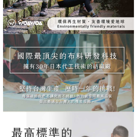
https://aftee.tw/terms/#terms3
３．未成年的使用者請事先徵得法定代理人或監護人之同意方可使用
「AFTEE先享後付」，若未經同意申辦者引起之損失，本公司不負相關責
任。
４．使用「AFTEE先享後付」時，將依據個別帳號之用戶狀況，依本公司即
時審查核予不同之上限額度；若仍有額度不足之情形，本公司將視審查結果
請求用戶進行身份認證。
５．嚴禁一人註冊多個帳號或使用他人資訊註冊。若發現惡意使用之情形，
恩沛科技股份有限公司將有權停止該用戶之使用額度並採取法律行動。