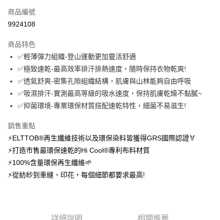
商品編號
信用卡分期付款
9924108
3 期 0 利率 每期
NT$576
21家銀行
商品特色
6 期 0 利率 每期
NT$288
21家銀行
合作金庫商業銀行
第一商業銀行
✅輕薄彈力組織-登山運動更加靈活舒適
華南商業銀行
彰化商業銀行
12 期 0 利率 每期
NT$144
21家銀行
合作金庫商業銀行
第一商業銀行
✅極致速乾-最高效率排汗排熱速度，隨時保持衣物乾爽!
上海商業儲蓄銀行
台北富邦商業銀行
華南商業銀行
彰化商業銀行
24 期 0 利率 每期
NT$72
20家銀行
合作金庫商業銀行
第一商業銀行
國泰世華商業銀行
兆豐國際商業銀行
✅透氣舒爽-密集孔隙組織結構，肌膚與山林能夠自由呼吸
上海商業儲蓄銀行
台北富邦商業銀行
華南商業銀行
彰化商業銀行
臺灣中小企業銀行
台中商業銀行
合作金庫商業銀行
第一商業銀行
✅吸濕排汗-實測最高等級的吸水速度，保持肌膚乾燥不黏膩~
超商取貨付款
國泰世華商業銀行
兆豐國際商業銀行
上海商業儲蓄銀行
台北富邦商業銀行
匯豐（台灣）商業銀行
華泰商業銀行
華南商業銀行
彰化商業銀行
臺灣中小企業銀行
台中商業銀行
✅抑菌環境-專業環保材質搭配速乾特性，細菌不易滋生!
國泰世華商業銀行
兆豐國際商業銀行
聯邦商業銀行
遠東國際商業銀行
LINE Pay
上海商業儲蓄銀行
台北富邦商業銀行
匯豐（台灣）商業銀行
華泰商業銀行
臺灣中小企業銀行
台中商業銀行
元大商業銀行
永豐商業銀行
兆豐國際商業銀行
臺灣中小企業銀行
銷售重點
聯邦商業銀行
遠東國際商業銀行
匯豐（台灣）商業銀行
華泰商業銀行
Apple Pay
玉山商業銀行
星展（台灣）商業銀行
台中商業銀行
匯豐（台灣）商業銀行
元大商業銀行
永豐商業銀行
⚡ELTTOB®再生纖維技術以及環保染料皆獲得GRS國際認證🏅
聯邦商業銀行
遠東國際商業銀行
台新國際商業銀行
中國信託商業銀行
華泰商業銀行
聯邦商業銀行
玉山商業銀行
星展（台灣）商業銀行
悠遊付
⚡打造市售最環保速乾的Hi Cool®專利布料材質
元大商業銀行
永豐商業銀行
台灣樂天信用卡公司
遠東國際商業銀行
元大商業銀行
台新國際商業銀行
中國信託商業銀行
玉山商業銀行
星展（台灣）商業銀行
⚡100%含量環保再生纖維🌱
永豐商業銀行
玉山商業銀行
台灣樂天信用卡公司
大哥付你分期
台新國際商業銀行
中國信託商業銀行
⚡從紡紗到車縫、印花，每個細節都要求最高!
星展（台灣）商業銀行
台新國際商業銀行
相關說明
台灣樂天信用卡公司
中國信託商業銀行
台灣樂天信用卡公司
【大哥付你分期使用說明】
AFTEE先享後付
1.本服務由台灣大哥大提供，台灣大哥大用戶可立即使用無須另外申請。
2.付款方式選擇「大哥付你分期」，訂單成立後會自動跳轉到大哥付的交易
相關說明
流程，驗證手機門號後，選擇欲分期的期數、繳款截止日，確認付款後即完
詳細說明
相關推薦