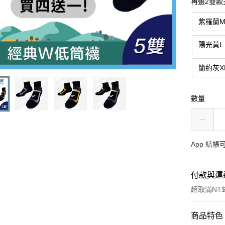
再選2雙款
紫羅蘭
陽光黃L
簡約灰X
數量
App 結
付款與運
超取滿NT$
付款方式
商品特色