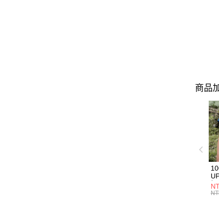
商品加
1
U
極
NT
款
NT