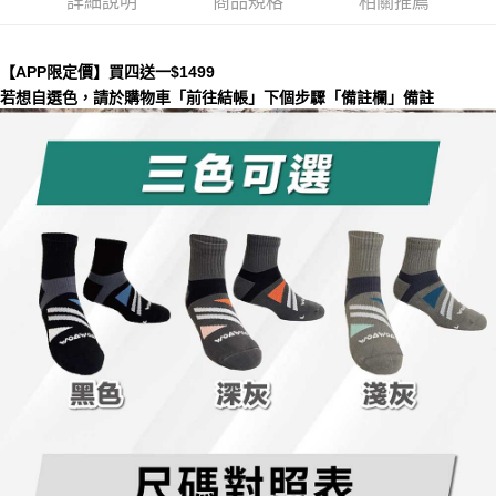
詳細說明
商品規格
相關推薦
２．關於個人資料處理事宜，請瀏覽以下網址：
每筆NT$135，滿NT$1,500(含以上)免運費
https://aftee.tw/terms/#terms3
３．未成年的使用者請事先徵得法定代理人或監護人之同意方可使用
順豐
查看運費
「AFTEE先享後付」，若未經同意申辦者引起之損失，本公司不負相關責
【APP限定價】買四送一$1499
任。
若想自選色，請於購物車「前往結帳」下個步驟「備註欄」備註
４．使用「AFTEE先享後付」時，將依據個別帳號之用戶狀況，依本公司即
時審查核予不同之上限額度；若仍有額度不足之情形，本公司將視審查結果
請求用戶進行身份認證。
５．嚴禁一人註冊多個帳號或使用他人資訊註冊。若發現惡意使用之情形，
恩沛科技股份有限公司將有權停止該用戶之使用額度並採取法律行動。