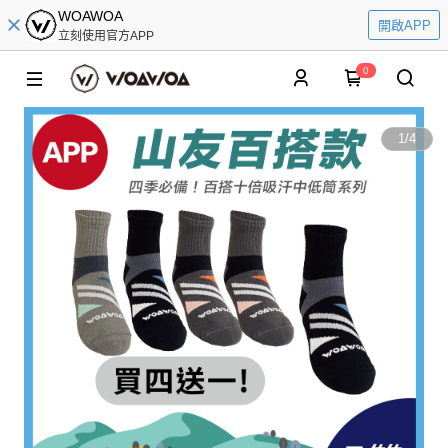
WOAWOA
開啟APP
立刻使用官方APP
0
1
/
4