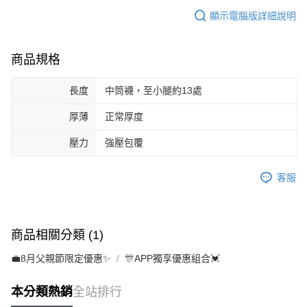
顯示電腦版詳細說明
商品規格
長度
中筒襪，至小腿約13處
厚薄
正常厚度
壓力
強壓包覆
客服
商品相關分類 (1)
💼8月父親節限定優惠✨
🎊APP獨享優惠組合💓
本分類熱銷
全站排行