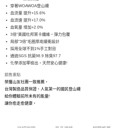
流程，驗證手機門號後，選擇欲分期的期數、繳款截止日，確認付款後即完
【關於「AFTEE先享後付」】
穿著WOAWOA登山襪
成交易。
ATM付款
AFTEE先享後付是「在收到商品之後才付款」的支付方式。 讓您購物簡單
血流量 提升+15.6%
3.實際核准額度、可分期數及費用金額請依後續交易確認頁面所載為準。
便利好安心！
4.訂單成立30分鐘內，如未前往確認交易或遇審核未通過，訂單將自動取
血流速 提升+17.0%
１．簡單：不需註冊會員、不需綁卡、不需儲值。
運送方式
消。如遇「轉專審核」未通過狀況，表示未達大哥付你分期系統評分，恕無
２．便利：只要手機號碼，簡訊認證，即可結帳。
血氧量 增加+2.0%
法說明評估內容。
３．安心：先確認商品／服務後，再付款。
全家取貨付款
【繳款方式說明】
3倍"美國杜邦萊卡纖維，彈力包覆
1.分期款項不併入電信帳單，「大哥付你分期」於每月結算日後寄送繳費提
每筆NT$100，滿NT$1,000(含以上)免運費
【「AFTEE先享後付」結帳流程】
局部"3倍"毛圈厚底緩衝設計
醒簡訊。
１．於結帳方式選擇「AFTEE先享後付」後，將跳轉至「AFTEE先享後付」
採用全球不到1%手工對目
2.透過簡訊連結打開帳單後，可選擇「超商條碼／台灣大直營門市／銀行轉
付款後全家取貨
結帳頁面，進行簡訊認證並確認金額後，即可完成結帳。
帳／街口支付／iPASS MONEY」等通路繳費。
通過SGS 抗菌98.9 除臭97.7
２．訂單成立數日內，您將收到繳費通知簡訊。
每筆NT$100，滿NT$1,000(含以上)免運費
３．收到繳費通知簡訊後14天內，點擊此簡訊中的連結，可透過四大超商／
化學添加零檢出，天然安心健康!
【注意事項】
ATM／網路銀行／等多元方式進行付款，方視為交易完成。
7-11取貨付款
1.本服務係由「台灣大哥大股份有限公司」（以下簡稱本公司）所提供，讓
※ 請注意：結帳手續完成當下不需立刻繳費，但若您需要取消訂單，請聯絡
銷售重點
用戶於交易時，得透過本服務購買商品或服務，並由商店將買賣／分期付款
每筆NT$100，滿NT$1,000(含以上)免運費
購買商品的店家。未經商家同意取消之訂單仍視為有效，需透過AFTEE先享
買賣價金債權讓與本公司後，依約使用本公司帳單繳交帳款。
榮獲山友社團一致推薦，
後付繳納相關費用。
2.基於同意付款使用「大哥付你分期」之契約關係目的，商店將以您的個人
付款後7-11取貨
※ 交易是否成功請以「AFTEE先享後付 」之結帳頁面顯示為準，若有關於
台灣製造品質保證、人氣第一的國民登山襪
資料（包含姓名、電話或地址）提供予台灣大哥大進項蒐集、處理及利用，
是否繳費成功／繳費後需取消欲退款等相關疑問，請聯繫「AFTEE先享後付
每筆NT$100，滿NT$1,000(含以上)免運費
由本公司與您本人進行分期帳單所需資料之確認、核對及更正。
給你體驗前所未有的能量!
客戶支援中心」
https://netprotections.freshdesk.com/support/home
3.完整用戶服務條款，請詳閱以下連結：
https://oppay.tw/userRule
讓你愈走愈健康，
宅配
【注意事項】
１．透過由恩沛科技股份有限公司提供之「AFTEE先享後付」服務完成之交
每筆NT$100，滿NT$1,000(含以上)免運費
易，需依本服務之必要範圍內提供個人資料，並將交易相關給付款項請求債
權轉讓予恩沛科技股份有限公司。
宅配(離島)