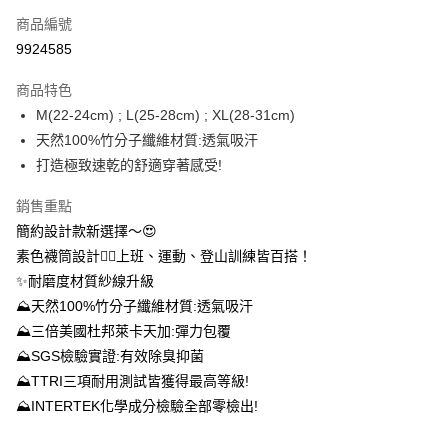
商品編號
信用卡分期付款
9924585
3 期 0 利率 每期
NT$126
21家銀行
商品特色
6 期 0 利率 每期
NT$63
21家銀行
合作金庫商業銀行
第一商業銀行
M(22-24cm) ; L(25-28cm) ; XL(28-31cm)
華南商業銀行
彰化商業銀行
12 期 0 利率 每期
NT$31
21家銀行
合作金庫商業銀行
第一商業銀行
天然100%竹分子纖維材質:透氣吸汗
上海商業儲蓄銀行
台北富邦商業銀行
華南商業銀行
彰化商業銀行
24 期 0 利率 每期
NT$15
20家銀行
合作金庫商業銀行
第一商業銀行
國泰世華商業銀行
兆豐國際商業銀行
打造極致速乾的舒適穿著感受!
上海商業儲蓄銀行
台北富邦商業銀行
華南商業銀行
彰化商業銀行
臺灣中小企業銀行
台中商業銀行
合作金庫商業銀行
第一商業銀行
超商取貨付款
國泰世華商業銀行
兆豐國際商業銀行
上海商業儲蓄銀行
台北富邦商業銀行
銷售重點
匯豐（台灣）商業銀行
華泰商業銀行
華南商業銀行
彰化商業銀行
臺灣中小企業銀行
台中商業銀行
國泰世華商業銀行
兆豐國際商業銀行
聯邦商業銀行
遠東國際商業銀行
LINE Pay
上海商業儲蓄銀行
台北富邦商業銀行
簡約設計款新選擇～😍
匯豐（台灣）商業銀行
華泰商業銀行
臺灣中小企業銀行
台中商業銀行
元大商業銀行
永豐商業銀行
兆豐國際商業銀行
臺灣中小企業銀行
素色襪筒設計👉🏻上班、運動、登山訓練皆百搭！
聯邦商業銀行
遠東國際商業銀行
匯豐（台灣）商業銀行
華泰商業銀行
Apple Pay
玉山商業銀行
星展（台灣）商業銀行
台中商業銀行
匯豐（台灣）商業銀行
元大商業銀行
永豐商業銀行
✨耐磨度材質紗線升級
聯邦商業銀行
遠東國際商業銀行
台新國際商業銀行
中國信託商業銀行
華泰商業銀行
聯邦商業銀行
玉山商業銀行
星展（台灣）商業銀行
悠遊付
⛰天然100%竹分子纖維材質:透氣吸汗
元大商業銀行
永豐商業銀行
台灣樂天信用卡公司
遠東國際商業銀行
元大商業銀行
台新國際商業銀行
中國信託商業銀行
玉山商業銀行
星展（台灣）商業銀行
⛰三倍美國杜邦萊卡天加:彈力包覆
永豐商業銀行
玉山商業銀行
台灣樂天信用卡公司
大哥付你分期
台新國際商業銀行
中國信託商業銀行
⛰SGS檢驗實證:有效除臭抑菌
星展（台灣）商業銀行
台新國際商業銀行
相關說明
台灣樂天信用卡公司
中國信託商業銀行
台灣樂天信用卡公司
⛰TTRI三項耐用測試皆獲得最高等級!
【大哥付你分期使用說明】
AFTEE先享後付
⛰INTERTEK化學成分檢驗全部零檢出!
1.本服務由台灣大哥大提供，台灣大哥大用戶可立即使用無須另外申請。
2.付款方式選擇「大哥付你分期」，訂單成立後會自動跳轉到大哥付的交易
相關說明
流程，驗證手機門號後，選擇欲分期的期數、繳款截止日，確認付款後即完