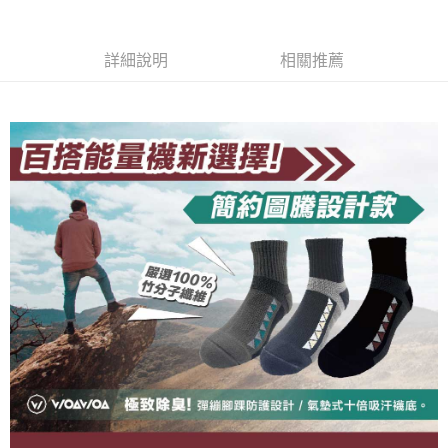
流程，驗證手機門號後，選擇欲分期的期數、繳款截止日，確認付款後即完
【關於「AFTEE先享後付」】
成交易。
ATM付款
AFTEE先享後付是「在收到商品之後才付款」的支付方式。 讓您購物簡單
3.實際核准額度、可分期數及費用金額請依後續交易確認頁面所載為準。
便利好安心！
詳細說明
相關推薦
4.訂單成立30分鐘內，如未前往確認交易或遇審核未通過，訂單將自動取
１．簡單：不需註冊會員、不需綁卡、不需儲值。
運送方式
消。如遇「轉專審核」未通過狀況，表示未達大哥付你分期系統評分，恕無
２．便利：只要手機號碼，簡訊認證，即可結帳。
法說明評估內容。
３．安心：先確認商品／服務後，再付款。
全家取貨付款
【繳款方式說明】
1.分期款項不併入電信帳單，「大哥付你分期」於每月結算日後寄送繳費提
每筆NT$100，滿NT$1,000(含以上)免運費
【「AFTEE先享後付」結帳流程】
醒簡訊。
１．於結帳方式選擇「AFTEE先享後付」後，將跳轉至「AFTEE先享後付」
2.透過簡訊連結打開帳單後，可選擇「超商條碼／台灣大直營門市／銀行轉
付款後全家取貨
結帳頁面，進行簡訊認證並確認金額後，即可完成結帳。
帳／街口支付／iPASS MONEY」等通路繳費。
２．訂單成立數日內，您將收到繳費通知簡訊。
每筆NT$100，滿NT$1,000(含以上)免運費
３．收到繳費通知簡訊後14天內，點擊此簡訊中的連結，可透過四大超商／
【注意事項】
ATM／網路銀行／等多元方式進行付款，方視為交易完成。
7-11取貨付款
1.本服務係由「台灣大哥大股份有限公司」（以下簡稱本公司）所提供，讓
※ 請注意：結帳手續完成當下不需立刻繳費，但若您需要取消訂單，請聯絡
用戶於交易時，得透過本服務購買商品或服務，並由商店將買賣／分期付款
每筆NT$100，滿NT$1,000(含以上)免運費
購買商品的店家。未經商家同意取消之訂單仍視為有效，需透過AFTEE先享
買賣價金債權讓與本公司後，依約使用本公司帳單繳交帳款。
後付繳納相關費用。
2.基於同意付款使用「大哥付你分期」之契約關係目的，商店將以您的個人
付款後7-11取貨
※ 交易是否成功請以「AFTEE先享後付 」之結帳頁面顯示為準，若有關於
資料（包含姓名、電話或地址）提供予台灣大哥大進項蒐集、處理及利用，
是否繳費成功／繳費後需取消欲退款等相關疑問，請聯繫「AFTEE先享後付
每筆NT$100，滿NT$1,000(含以上)免運費
由本公司與您本人進行分期帳單所需資料之確認、核對及更正。
客戶支援中心」
https://netprotections.freshdesk.com/support/home
3.完整用戶服務條款，請詳閱以下連結：
https://oppay.tw/userRule
宅配
【注意事項】
１．透過由恩沛科技股份有限公司提供之「AFTEE先享後付」服務完成之交
每筆NT$100，滿NT$1,000(含以上)免運費
易，需依本服務之必要範圍內提供個人資料，並將交易相關給付款項請求債
權轉讓予恩沛科技股份有限公司。
順豐
查看運費