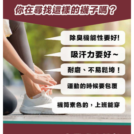
２．關於個人資料處理事宜，請瀏覽以下網址：
https://aftee.tw/terms/#terms3
３．未成年的使用者請事先徵得法定代理人或監護人之同意方可使用
「AFTEE先享後付」，若未經同意申辦者引起之損失，本公司不負相關責
任。
４．使用「AFTEE先享後付」時，將依據個別帳號之用戶狀況，依本公司即
時審查核予不同之上限額度；若仍有額度不足之情形，本公司將視審查結果
請求用戶進行身份認證。
５．嚴禁一人註冊多個帳號或使用他人資訊註冊。若發現惡意使用之情形，
恩沛科技股份有限公司將有權停止該用戶之使用額度並採取法律行動。