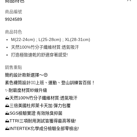
商品特色
信用卡一次付款
商品編號
信用卡分期付款
9924589
3 期 0 利率 每期
NT$610
21家銀行
商品特色
6 期 0 利率 每期
NT$305
21家銀行
合作金庫商業銀行
第一商業銀行
M(22-24cm) ; L(25-28cm) ; XL(28-31cm)
華南商業銀行
彰化商業銀行
12 期 0 利率 每期
NT$152
21家銀行
合作金庫商業銀行
第一商業銀行
天然100%竹分子纖維材質:透氣吸汗
上海商業儲蓄銀行
台北富邦商業銀行
華南商業銀行
彰化商業銀行
24 期 0 利率 每期
NT$76
20家銀行
合作金庫商業銀行
第一商業銀行
國泰世華商業銀行
兆豐國際商業銀行
打造極致速乾的舒適穿著感受!
上海商業儲蓄銀行
台北富邦商業銀行
華南商業銀行
彰化商業銀行
臺灣中小企業銀行
台中商業銀行
合作金庫商業銀行
第一商業銀行
超商取貨付款
國泰世華商業銀行
兆豐國際商業銀行
上海商業儲蓄銀行
台北富邦商業銀行
銷售重點
匯豐（台灣）商業銀行
華泰商業銀行
華南商業銀行
彰化商業銀行
臺灣中小企業銀行
台中商業銀行
國泰世華商業銀行
兆豐國際商業銀行
聯邦商業銀行
遠東國際商業銀行
LINE Pay
上海商業儲蓄銀行
台北富邦商業銀行
簡約設計款新選擇～😍
匯豐（台灣）商業銀行
華泰商業銀行
臺灣中小企業銀行
台中商業銀行
元大商業銀行
永豐商業銀行
兆豐國際商業銀行
臺灣中小企業銀行
素色襪筒設計👉🏻上班、運動、登山訓練皆百搭！
聯邦商業銀行
遠東國際商業銀行
匯豐（台灣）商業銀行
華泰商業銀行
Apple Pay
玉山商業銀行
星展（台灣）商業銀行
台中商業銀行
匯豐（台灣）商業銀行
元大商業銀行
永豐商業銀行
✨耐磨度材質紗線升級
聯邦商業銀行
遠東國際商業銀行
台新國際商業銀行
中國信託商業銀行
華泰商業銀行
聯邦商業銀行
玉山商業銀行
星展（台灣）商業銀行
悠遊付
⛰天然100%竹分子纖維材質:透氣吸汗
元大商業銀行
永豐商業銀行
台灣樂天信用卡公司
遠東國際商業銀行
元大商業銀行
台新國際商業銀行
中國信託商業銀行
玉山商業銀行
星展（台灣）商業銀行
⛰三倍美國杜邦萊卡天加:彈力包覆
永豐商業銀行
玉山商業銀行
台灣樂天信用卡公司
大哥付你分期
台新國際商業銀行
中國信託商業銀行
⛰SGS檢驗實證:有效除臭抑菌
星展（台灣）商業銀行
台新國際商業銀行
相關說明
台灣樂天信用卡公司
中國信託商業銀行
台灣樂天信用卡公司
⛰TTRI三項耐用測試皆獲得最高等級!
【大哥付你分期使用說明】
AFTEE先享後付
⛰INTERTEK化學成分檢驗全部零檢出!
1.本服務由台灣大哥大提供，台灣大哥大用戶可立即使用無須另外申請。
2.付款方式選擇「大哥付你分期」，訂單成立後會自動跳轉到大哥付的交易
相關說明