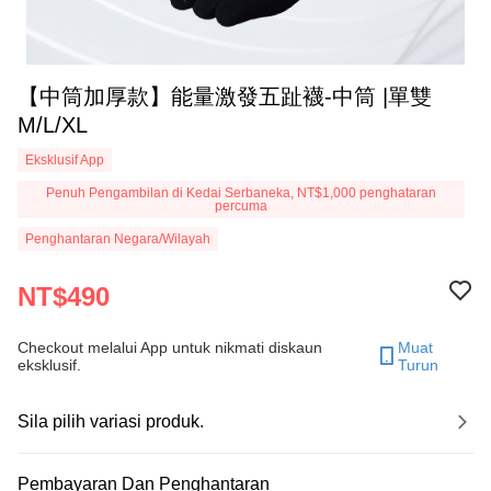
【中筒加厚款】能量激發五趾襪-中筒 |單雙
M/L/XL
Eksklusif App
Penuh Pengambilan di Kedai Serbaneka, NT$1,000 penghataran
percuma
Penghantaran Negara/Wilayah
NT$490
Checkout melalui App untuk nikmati diskaun
Muat
eksklusif.
Turun
Sila pilih variasi produk.
Pembayaran Dan Penghantaran