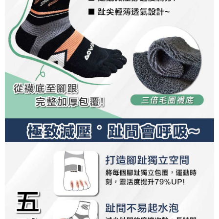
penilaian boleh diberikan.
【Penerangan Kaedah Pembayaran】
1. Pembayaran ansuran tidak digabungkan dalam bil telekomunikasi,
"Pembayaran Ansuran Gogo" akan menghantar SMS peringatan
pembayaran selepas tarikh penyelesaian bulanan.
2. Melalui pautan SMS untuk membuka bil, anda boleh memilih untuk
membayar melalui "Kod bar kedai serbaneka / Kedai rasmi Taiwan
Mobile / Pemindahan bank / Pembayaran J街口 / iPASS MONEY" dan
saluran lain.
【Nota Penting】
1. Perkhidmatan ini disediakan oleh "Taiwan Mobile Co., Ltd." untuk
membolehkan pengguna membeli produk atau perkhidmatan melalui
perkhidmatan ini semasa transaksi, dan kedai akan menyerahkan hak
tuntutan harga jual/beli ansuran kepada syarikat ini untuk membayar bil
menggunakan bil syarikat ini.
2. Berdasarkan tujuan kontrak persetujuan pembayaran menggunakan
"Pembayaran Ansuran Gogo", kedai akan memberikan maklumat peribadi
anda (termasuk nama, telefon atau alamat) kepada Taiwan Mobile untuk
pengumpulan, pemprosesan dan penggunaan, untuk pengesahan,
semakan dan pembetulan data yang diperlukan untuk bil ansuran oleh
Taiwan Mobile.
3. Sila baca syarat perkhidmatan pengguna secara lengkap melalui
pautan berikut: https://oppay.tw/userRule