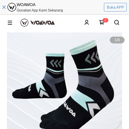
WOAWOA
Buka APP
Gunakan App Kami Sekarang
0
1
/
6