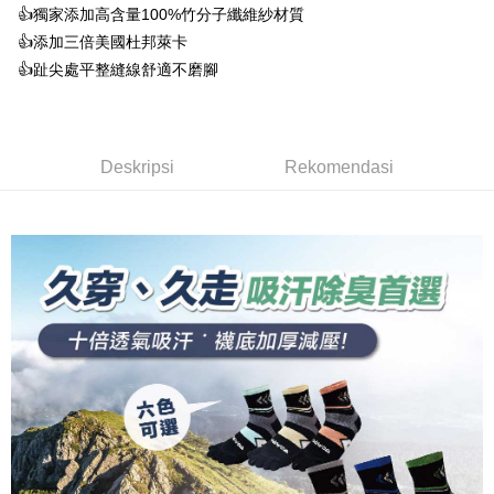
Taiwan Business Bank
Taichung Commercial
Union Bank of Taiwan
Far Eastern International
Easy Wallet
👍️獨家添加高含量100%竹分子纖維紗材質
Taichung Commercial Bank
HSBC Bank (Taiwan) Limited
Bank Komersial E.SUN
DBS Bank
Bank
Bank
👍️添加三倍美國杜邦萊卡
Hwatai Bank
Union Bank of Taiwan
Bank Antarabangsa Taishin
Bank CTBC
OP Pay Later
HSBC Bank (Taiwan)
Hwatai Bank
Yuanta Commercial Bank
Bank SinoPac
Far Eastern International Bank
Yuanta Commercial Bank
Syarikat Kad Kredit Rakuten
👍️趾尖處平整縫線舒適不磨腳
Limited
Deskripsi
Bank Komersial E.SUN
DBS Bank
Bank SinoPac
Bank Komersial E.SUN
Taiwan
Union Bank of Taiwan
Far Eastern International
Bank Antarabangsa
Bank CTBC
[Terma Penggunaan untuk OP Pay Later]
DBS Bank
Bank Antarabangsa Taishin
AFTEE
Bank
Taishin
Bank CTBC
Syarikat Kad Kredit Rakuten
Perkhidmatan ini disediakan oleh Taiwan Mobile dan tersedia untuk
Deskripsi
Yuanta Commercial Bank
Bank SinoPac
Syarikat Kad Kredit
Taiwan
pengguna Taiwan Mobile tanpa memerlukan permohonan tambahan.
Deskripsi
Rekomendasi
Bank Komersial E.SUN
DBS Bank
Rakuten Taiwan
Pertama, Mengenai Perkhidmatan AFTEE Beli Sekarang Bayar Kemudian
Pemindahan ATM
1. Dengan memilih AFTEE sebagai kaedah pembayaran, mesej
Bank Antarabangsa
Bank CTBC
Jika anda memilih OP Pay Later sebagai kaedah pembayaran, sistem
pengesahan AFTEE akan muncul.
Taishin
akan mengarahkan anda secara automatik ke proses transaksi OP Pay
2. Anda boleh meneruskan pembayaran selepas pengesahan SMS.
Pilihan Penghantaran
Syarikat Kad Kredit
Later selepas pesanan dibuat. Anda perlu mengesahkan nombor telefon
3. Tiada bayaran diperlukan apabila pesanan disahkan. Produk akan
mudah alih anda, memilih bilangan ansuran, dan menetapkan tarikh
Rakuten Taiwan
dihantar ke alamat yang ditetapkan.
全家取貨付款
akhir pembayaran. Transaksi akan dianggap selesai setelah pembayaran
4. Setelah pesanan disahkan, anda akan menerima SMS pembayaran
disahkan.
NT$100/pesanan | Penghantaran percuma untuk pesanan
manakala ahli aplikasi akan menerima pemberitahuan tolak aplikasi
NT$1,000 atau lebih
AFTEE.
Had kredit yang diluluskan, tempoh ansuran yang tersedia, dan yuran
5. Tiada bayaran diperlukan apabila anda menerima produk. Sila buat
yang dikenakan adalah tertakluk kepada maklumat yang dinyatakan
pembayaran di empat kedai serbaneka utama, ATM atau perbankan
付款後全家取貨
pada halaman pengesahan transaksi seterusnya.
dalam talian dengan SMS pembayaran atau pemberitahuan tolak aplikasi
NT$100/pesanan | Penghantaran percuma untuk pesanan
AFTEE.
Jika transaksi tidak disahkan dalam masa 30 minit selepas pesanan
NT$1,000 atau lebih
dibuat, atau jika permohonan gagal dalam proses semakan, pesanan
Sila ambil perhatian bahawa tempoh pembayaran adalah 14 hari. Walau
akan dibatalkan secara automatik. Jika permohonan gagal pada
7-11取貨付款
bagaimanapun, bagi mereka yang telah memuat turun Aplikasi AFTEE
peringkat "semakan manual", ini bermakna kriteria pemarkahan sistem
dan mendaftar sebagai ahli AFTEE boleh menikmati tempoh pembayaran