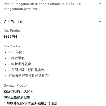
Penuh Pengambilan di Kedai Serbaneka, NT$1,000
penghataran percuma
Kaedah Pembayaran
Ciri Produk
Kad Kredit (Bayaran Penuh)
No. Produk
Ansuran Kad Kredit
9926754
3 ansuran pada kadar faedah 0,
NT$163
setiap ansuran
Ciri Produk
21 Bank
6 ansuran pada kadar faedah 0,
NT$81
setiap
Taiwan Cooperative Bank
Bank Komersial Pertama
✅十倍吸汗
Hua Nan Commercial
Chang Hwa Commercial
ansuran
21 Bank
Bank
Bank
✅極致透氣
12 ansuran pada kadar faedah 0,
NT$40
setiap ansuran
Taiwan Cooperative Bank
Bank Komersial Pertama
The Shanghai
Bank Komersial Taipei
✅維持足部乾爽
Hua Nan Commercial Bank
Chang Hwa Commercial Bank
21 Bank
24 ansuran pada kadar faedah 0,
NT$20
setiap
Taiwan Cooperative Bank
Bank Komersial Pertama
Commercial & Savings
Fubon
✅趾間相隔，預防起水泡
The Shanghai Commercial &
Bank Komersial Taipei Fubon
Hua Nan Commercial
Chang Hwa Commercial
ansuran
Bank
20 Bank
Savings Bank
打造極致舒適裸足感就靠它!
Bank
Bank
Bank Cathay United
Mega International
Taiwan Cooperative Bank
Bank Komersial Pertama
Bank Cathay United
Mega International Commercial
Pengambilan di Kedai Serbaneka
The Shanghai
Bank Komersial Taipei
Commercial Bank
Hua Nan Commercial Bank
Chang Hwa Commercial Bank
Sorotan Produk
Bank
Commercial & Savings
Fubon
Taiwan Business Bank
Taichung Commercial
LINE Pay
The Shanghai Commercial &
Bank Komersial Taipei Fubon
Taiwan Business Bank
Taichung Commercial Bank
粉絲們期待已久的～
Bank
Bank
Savings Bank
HSBC Bank (Taiwan) Limited
Hwatai Bank
中筒五指襪新登場！
Bank Cathay United
Mega International
HSBC Bank (Taiwan)
Hwatai Bank
Apple Pay
Mega International Commercial
Taiwan Business Bank
Union Bank of Taiwan
Far Eastern International Bank
Commercial Bank
Limited
✨加厚升級款-前掌至腳跟處加厚吸震!
Bank
Yuanta Commercial Bank
Bank SinoPac