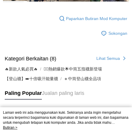
Paparkan Butiran Mod Komputer
Sokongan
Kategori Berkaitan (8)
Lihat Semua
🔥新款人氣必買🔥
❤️‍🔥熱銷爆款🌟中筒五指襪新登場
【登山襪】➡️十倍吸汗能量襪
🔹中筒登山襪全品項
Paling Popular
Jualan paling laris
Laman web ini ada menggunakan kuki. Sekiranya anda ingin mengetahui
Tag Popular
secara terperinci bagaimana kuki digunakan di laman web ini, dan bagaimana
untuk mengubah tetapan kuki komputer anda. Jika anda tidak mahu
menggunakan kuki di komputer anda, sila rujuk penerangan mengenai kuki.
Butiran >