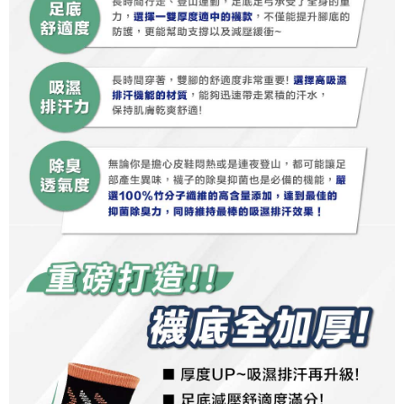
tujuan pengumpulan, pemprosesan dan penggunaan data yang
(https://aftee.tw/privacypolicy/
) untuk maklumat lanjut.
diperlukan untuk pengebilan ansuran, termasuk pengesahan,
pengesahan semula dan pembetulan.
Jumlah yang diperakui untuk pengguna kali pertama yang lulus
kelulusan boleh sehingga NT$10,000. Jika pengguna tidak membuat
Untuk terma perkhidmatan penuh, sila rujuk pautan berikut:
pembayaran dalam tempoh tersebut, yuran pembayaran lewat sebanyak
https://oppay.tw/userRule
" target="_blank" class="link revert-
20% setahun akan dikenakan. Pengguna bawah umur dikehendaki
style">https://oppay.tw/userRule
mendapatkan kebenaran daripada ibu bapa atau penjaga yang sah
untuk menggunakan AFTEE.
【Panduan Penggunaan Pembayaran Ansuran Gogo】
1. Perkhidmatan ini disediakan oleh Taiwan Mobile, pengguna telefon
Sila hubungi NP Taiwan Inc. di
cs_tw@netprotections.co.jp
jika anda
mudah alih boleh segera menggunakan tanpa perlu memohon lagi.
mempunyai sebarang kebimbangan mengenai pemprosesan dan
(Hanya untuk nombor langganan peribadi, tidak terbuka untuk syarikat
penggunaan pada data peribadi. Jika anda tidak bersetuju dengan data
dan kad prabayar)
peribadi yang disenaraikan seperti di atas akan dikumpul dan digunakan
2. Pilihan kaedah pembayaran "Pembayaran Ansuran Gogo", selepas
oleh AFTEE, sila jangan gunakan perkhidmatan ini.
pesanan ditubuhkan, akan secara automatik dialihkan ke proses
transaksi Gogo, selepas pengesahan nombor telefon, pilih bilangan
ansuran yang diingini, tarikh akhir pembayaran, dan setelah
mengesahkan pembayaran, transaksi akan selesai.
3. Jumlah kelulusan sebenar, bilangan ansuran dan jumlah bayaran
adalah berdasarkan halaman pengesahan transaksi seterusnya.
4. Dalam masa 30 minit selepas pesanan ditubuhkan, jika tidak pergi
untuk mengesahkan transaksi atau jika tidak lulus semakan, pesanan
akan dibatalkan secara automatik. Jika terdapat situasi "pindah untuk
semakan khusus" yang tidak lulus, ini menunjukkan bahawa sistem
penilaian tidak mencukupi, tiada penjelasan mengenai kandungan