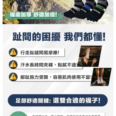
NT$100/pesanan | Penghantaran percuma untuk pesanan
tidak dipenuhi; butiran penilaian khusus tidak akan didedahkan.
sehingga 45 hari.
NT$1,000 atau lebih
[Arahan Pembayaran]
Tempoh pembayaran dikira dari masa kedai meminta pembayaran anda,
付款後7-11取貨
ditambah dengan bilangan hari yang boleh dilanjutkan oleh AFTEE. Anda
Pembayaran ansuran melalui OP Pay Later akan dibilkan secara
boleh melanjutkan tempoh pembayaran anda sebelum anda menerima
NT$100/pesanan | Penghantaran percuma untuk pesanan
berasingan dan tidak termasuk dalam bil telekom anda. SMS peringatan
pesanan. Walau bagaimanapun, tiada jaminan bahawa anda boleh
pembayaran akan dihantar selepas kitaran bil bulanan.
NT$1,000 atau lebih
menerima pesanan anda semasa tempoh pembayaran (cth.: produk
prapesanan atau produk yang mungkin mengambil masa yang lebih
Selepas mengakses bil melalui pautan dalam SMS, anda boleh
宅配
lama untuk dihantar). Oleh itu, anda dikehendaki membuat pembayaran
menyelesaikan pembayaran anda melalui salah satu saluran berikut: kod
kepada AFTEE dalam tempoh sama ada anda menerima pesanan.
NT$100/pesanan | Penghantaran percuma untuk pesanan
bar kedai serbaneka, kedai runcit Taiwan Mobile, pemindahan bank,
JKOPay, atau iPASS MONEY.
NT$1,000 atau lebih
Kedua, Sekatan Pembayaran
1. Jumlah yang diperakui untuk pengguna kali pertama boleh sehingga
[Nota Penting]
宅配(離島)
NT$10,000. Amaun diperakui sebenar yang diluluskan akan berdasarkan
keputusan pensijilan dan semakan oleh AFTEE.
NT$135/pesanan | Penghantaran percuma untuk pesanan
Perkhidmatan ini disediakan oleh Taiwan Mobile Co., Ltd. (“Syarikat”),
2. Amaun perbelanjaan minimum mestilah lebih besar daripada NT$20.
yang membolehkan pelanggan membeli barangan atau perkhidmatan
NT$1,500 atau lebih
3. Pada masa ini hanya tersedia untuk ahli Taiwan.
melalui perkhidmatan ini pada masa transaksi. Hasil daripada pembelian
atau pembayaran ansuran akan dipindahkan oleh peniaga kepada
順豐
Kadar Penghantaran
Ketiga, Syarat Perkhidmatan
Syarikat, dan pelanggan hendaklah membuat pembayaran mengikut
Perkhidmatan AFTEE Beli Sekarang Bayar Kemudian disediakan oleh NP
perjanjian menggunakan sistem bil Syarikat.
Taiwan, Inc. dan AFTEE akan membuat bil kepada pengguna. AFTEE
akan menggunakan data peribadi yang dikumpul (termasuk nama
Untuk memenuhi hubungan kontrak yang terjalin melalui persetujuan
pembeli, no. telefon, nama penerima, no. telefon, alamat penerima) untuk
penggunaan OP Pay Later, peniaga akan memberikan maklumat peribadi
penggunaan perkhidmatan. Sila rujuk kepada "Penyata Pengumpulan
anda (termasuk nama, nombor telefon, atau alamat) kepada Syarikat bagi
Data Peribadi, Pemprosesan, Penggunaan"