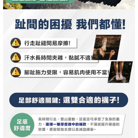
2. 「OP Pay Later」を利用する契約関係の目的から、店舗はあなたの個人
宅配(離島)
1.初回 AFTEEを ご利用の際に、認証結果及び当社の審査の結果に基づ
情報（名前、電話または住所を含む）を台湾大哥大に提供し、収集、処理
き、限度額が設定されます。
配送毎にNT$135、NT$1,500以上で送料無料
および利用するために、当社があなた本人と分割請求書に必要な情報の確
2.決済金額は最低NT$20です。
認、照合および修正を行います。
3.現在、台湾の会員のみご利用いただけます。
順豐
3. 完全なユーザーサービス規約については、以下のリンクを参照してくだ
送料を確認
さい：
https://oppay.tw/userRule
三、利用規約「AFTEE代金後払い」（以下当サービスという）はネットプ
ロテクションズ（以下 AFTEE という）が提供し、AFTEEが代金を徴収し
ます。当サービスご利用の際に提供しなければならない個人情報（注文者
の氏名、電話番号、受取人の氏名、電話番号、受取人住所を含むがこれに
限らない）は、AFTEEに渡され当サービスで必要な範囲内で利用されま
す。AFTEEの個人情報の収集、処理、利用について、詳細はAFTEE公式ホ
ームページの『個人情報の収集、処理及び利用に関する声明』をご参照く
ださい（
https://aftee.tw/privacypolicy/
）。
AFTEEの初回ご利用の際に、審査を通過すれば、最高額がNT$10,000にな
ります。支払い期限を過ぎた場合、その金額に基づいて年利20%の遅延滞
納金が加算されます。未成年の利用者は、事前に法定代理人または後見人
の同意を得ればAFTEEをご利用いただけます。
個人情報の処理、利用について疑問がある、または関連する法律の権利を
行使したい場合は、ネットプロテクションズ
cs_tw@netprotections.co.jp
にご連絡ください。上記に示した個人情報を、必要な購入注文書とあわせ
てAFTEEにご提供いただく、またはAFTEEにあなたの個人情報の収集、処
理、利用を許可することににご同意いただけない場合は、当サービスを選
択しないでください。