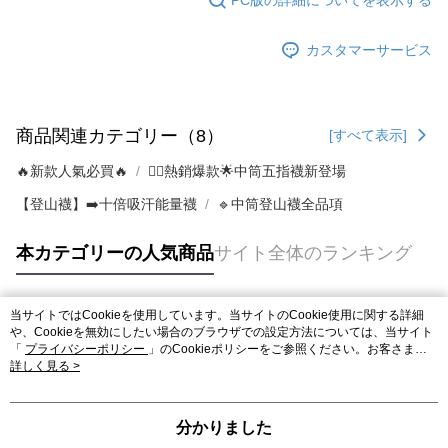
カスタマーサービス
商品関連カテゴリー（8）
[すべて表示]
🔥新款人氣必買🔥
❤️‍🔥熱銷爆款🌟中筒五指襪新登場
【登山襪】➡️十倍吸汗能量襪
🔹中筒登山襪全品項
本カテゴリーの人気商品
サイト全体のランキング
当サイトではCookieを使用しています。当サイトのCookie使用に関する詳細
人気タグ
や、Cookieを無効にしたい場合のブラウザでの設定方法については、当サイト
「
プライバシーポリシー
」のCookieポリシーをご参照ください。お客さま
が、当サイトを引き続き使用される場合、当社がサイト利用規約のCookieポリ
詳しく見る >
シーに基づいてCookieを使用することに同意したものとみなします。
分かりました