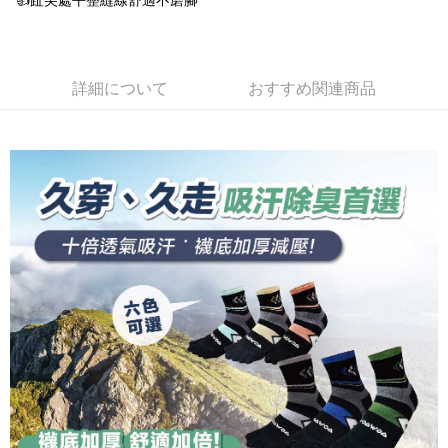
👍️趾尖處平整縫線舒適不磨腳
加の申請なしで即時に利用可能です。
説明
2. 支払い方法で「OP Pay Later」を選択すると、注文が成立した後に自動
一、 AFTEE代金後払いについて
的に OP Pay Later の取引プロセスに移行し、携帯番号を確認後、分割払
ATM払い
1.お支払い方法でAFTEE代金後払いを選択すると、携帯電話認証ウィンド
いの回数や支払い期限を選択し、支払いを確認すると取引が完了します。
ウが表示されます。
詳細について
おすすめ関連商品
3. 実際の承認額、分割回数および費用については、後続の取引確認ページ
2.SMSで認証してお支払い手続を進めてください。
配送方法
を基準とします。
3.注文するときのお支払いは不要です。商品はご指定の住所に配送されま
4. 注文成立後30分以内に確認取引を行わない場合や審査が通過しない場
す。
全家取貨付款
合、注文は自動的にキャンセルされます。「転専審査」に未通過の状況が
4.ご注文が完了すると、携帯に支払い通知のSMSが届きます。アプリ会員
発生した場合は、システムの評価基準に達していないことを意味し、評価
配送毎にNT$100、NT$1,000以上で送料無料
の場合は、AFTEE アプリプッシュ通知が届きます。
内容についての説明はいたしかねます。
5.商品受け取り時のお支払いは不要です。商品を確かめてから、SMSまた
付款後全家取貨
はアプリの通知に従って、4大コンビニ、またはATM/オンラインバンキン
グでお支払いください。
配送毎にNT$100、NT$1,000以上で送料無料
【支払い方法の説明】
1. 分割払いの金額は電信請求書に統合されず、「OP Pay Later」は毎月の
代金納付期限は最短で 14 日以内ですので、ご注意ください。AFTEE アプ
7-11取貨付款
締め日後に支払いリマインダーのSMSを送信します。
リをダウンロードして AFTEE 会員になるとお支払い期限を最長 45 日以内
2. SMSのリンクを通じて請求書を開いた後、「コンビニバーコード／台湾
配送毎にNT$100、NT$1,000以上で送料無料
まで延長できます。
大直営店舗／銀行振込／街口支払い／iPASS MONEY」などのチャネルで
支払いを選択できます。
付款後7-11取貨
お支払期限は、ショップが請求した期日と、AFTEEで延長できる日数をも
とに計算されます。AFTEEで注文すると、商品を受け取るまで支払い期限
配送毎にNT$100、NT$1,000以上で送料無料
【注意事項】
を延長できますが、商品を期限内に受け取れない場合があります（例：予
1. 本サービスは「台湾大哥大株式会社」（以下「当社」といいます）によ
約商品や商品到着日が比較的遅い商品）。そのため、商品到着の有無に関
宅配
って提供され、ユーザーが取引時に本サービスを通じて商品やサービスを
わらず、AFTEEで指定された期限内にお支払いください。
購入できるようにし、店舗が売買／分割払い売買の債権を当社に譲渡した
配送毎にNT$100、NT$1,000以上で送料無料
後、契約に基づいて当社の請求書で帳款を支払うことになります。
二、支払い限度額