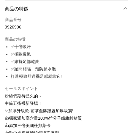
お支払い方法
商品の特徴
クレジットカード1回払い
商品番号
クレジットカード分割払い
9926906
3回払い、金利0、毎回
NT$163
21行の銀行
商品の特徴
6回払い、金利0、毎回
NT$81
21行の銀行
合作金庫商業銀行
第一商業銀行
✅十倍吸汗
華南商業銀行
彰化商業銀行
12回払い、金利0、毎回
NT$40
21行の銀行
合作金庫商業銀行
第一商業銀行
✅極致透氣
上海商業儲蓄銀行
台北富邦商業銀行
華南商業銀行
彰化商業銀行
24回払い、金利0、毎回
NT$20
20行の銀行
合作金庫商業銀行
第一商業銀行
国泰世華商業銀行
兆豐國際商業銀行
✅維持足部乾爽
上海商業儲蓄銀行
台北富邦商業銀行
華南商業銀行
彰化商業銀行
台湾中小企業銀行
台中商業銀行
合作金庫商業銀行
第一商業銀行
✅趾間相隔，預防起水泡
コンビニ店頭代金引換
国泰世華商業銀行
兆豐國際商業銀行
上海商業儲蓄銀行
台北富邦商業銀行
HSBC(台湾)商業銀行
華泰商業銀行
華南商業銀行
彰化商業銀行
台湾中小企業銀行
台中商業銀行
打造極致舒適裸足感就靠它!
国泰世華商業銀行
兆豐國際商業銀行
聯邦商業銀行
遠東国際商業銀行
LINE Pay
上海商業儲蓄銀行
台北富邦商業銀行
HSBC(台湾)商業銀行
華泰商業銀行
台湾中小企業銀行
台中商業銀行
元大商業銀行
永豐商業銀行
兆豐國際商業銀行
台湾中小企業銀行
聯邦商業銀行
遠東国際商業銀行
セールスポイント
HSBC(台湾)商業銀行
華泰商業銀行
Apple Pay
玉山商業銀行
星展(台湾)商業銀行
台中商業銀行
HSBC(台湾)商業銀行
元大商業銀行
永豐商業銀行
粉絲們期待已久的～
聯邦商業銀行
遠東国際商業銀行
台新國際商業銀行
中国信託商業銀行
華泰商業銀行
聯邦商業銀行
玉山商業銀行
星展(台湾)商業銀行
Easy Wallet
元大商業銀行
永豐商業銀行
中筒五指襪新登場！
台湾楽天クレジットカード会社
遠東国際商業銀行
元大商業銀行
台新國際商業銀行
中国信託商業銀行
玉山商業銀行
星展(台湾)商業銀行
✨加厚升級款-前掌至腳跟處加厚吸震!
永豐商業銀行
玉山商業銀行
台湾楽天クレジットカード会社
OP Pay Later
台新國際商業銀行
中国信託商業銀行
星展(台湾)商業銀行
台新國際商業銀行
👍️獨家添加高含量100%竹分子纖維紗材質
説明
台湾楽天クレジットカード会社
中国信託商業銀行
台湾楽天クレジットカード会社
👍️添加三倍美國杜邦萊卡
【OP Pay Later 使用説明】
AFTEE代金後払い
1. 本サービスは台湾大哥大によって提供され、台湾大哥大のユーザーは追