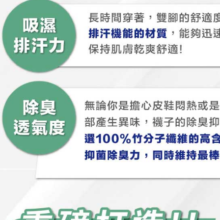
3. Sila ba
pautan beri