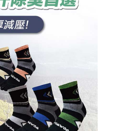
 perhatian bahawa tempoh pembayaran adalah 14 hari. Walau
"semakan manual", ini bermakna kriteria pemarkahan sistem
un, bagi mereka yang telah memuat turun Aplikasi AFTEE
付款
nuhi; butiran penilaian khusus tidak akan didedahkan.
tar sebagai ahli AFTEE boleh menikmati tempoh
sanan | Penghantaran percuma untuk pesanan
n sehingga 45 hari.
embayaran]
atau lebih
mbayaran dikira dari masa kedai meminta pembayaran anda,
 ansuran melalui OP Pay Later akan dibilkan secara
engan bilangan hari yang boleh dilanjutkan oleh AFTEE.
1取貨
 dan tidak termasuk dalam bil telekom anda. SMS peringatan
h melanjutkan tempoh pembayaran anda sebelum anda
sanan | Penghantaran percuma untuk pesanan
 akan dihantar selepas kitaran bil bulanan.
pesanan. Walau bagaimanapun, tiada jaminan bahawa anda
atau lebih
erima pesanan anda semasa tempoh pembayaran (cth.:
ngakses bil melalui pautan dalam SMS, anda boleh
apesanan atau produk yang mungkin mengambil masa yang
kan pembayaran anda melalui salah satu saluran berikut:
 untuk dihantar). Oleh itu, anda dikehendaki membuat
dai serbaneka, kedai runcit Taiwan Mobile, pemindahan bank,
n kepada AFTEE dalam tempoh sama ada anda menerima
sanan | Penghantaran percuma untuk pesanan
tau iPASS MONEY.
atau lebih
ing]
katan Pembayaran
yang diperakui untuk pengguna kali pertama boleh sehingga
n ini disediakan oleh Taiwan Mobile Co., Ltd. (“Syarikat”),
 Amaun diperakui sebenar yang diluluskan akan
sanan | Penghantaran percuma untuk pesanan
olehkan pelanggan membeli barangan atau perkhidmatan
n keputusan pensijilan dan semakan oleh AFTEE.
rkhidmatan ini pada masa transaksi. Hasil daripada
atau lebih
erbelanjaan minimum mestilah lebih besar daripada NT$20.
 atau pembayaran ansuran akan dipindahkan oleh peniaga
sa ini hanya tersedia untuk ahli Taiwan.
arikat, dan pelanggan hendaklah membuat pembayaran
Kadar Penghantaran
erjanjian menggunakan sistem bil Syarikat.
arat Perkhidmatan
tan AFTEE Beli Sekarang Bayar Kemudian disediakan oleh
nuhi hubungan kontrak yang terjalin melalui persetujuan
, Inc. dan AFTEE akan membuat bil kepada pengguna. AFTEE