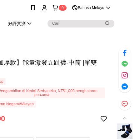
0
Bahasa Melayu
好評實測
加厚款】能量激發五趾襪-中筒 |單雙
App
engambilan di Kedai Serbaneka, NT$1,000 penghataran
percuma
ran Negara/Wilayah
90