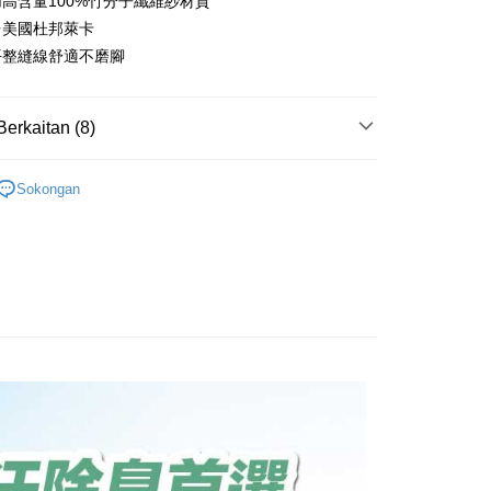
添加高含量100%竹分子纖維紗材質
ternational Commercial
Taiwan Business Bank
ank of Taiwan
Far Eastern International Bank
Commercial Bank
ted
三倍美國杜邦萊卡
 Commercial Bank
Bank SinoPac
an Business Bank
Taichung Commercial
n Bank of Taiwan
Far Eastern International
t
處平整縫線舒適不磨腳
ng Commercial Bank
HSBC Bank (Taiwan) Limited
omersial E.SUN
DBS Bank
Bank
Bank
 Bank
Union Bank of Taiwan
tarabangsa Taishin
Bank CTBC
ter
 Bank (Taiwan)
Hwatai Bank
ta Commercial Bank
Bank SinoPac
tern International Bank
Yuanta Commercial Bank
t Kad Kredit Rakuten
ted
 Komersial E.SUN
DBS Bank
Berkaitan (8)
inoPac
Bank Komersial E.SUN
nggunaan untuk OP Pay Later]
n Bank of Taiwan
Far Eastern International
 Antarabangsa
Bank CTBC
nk
Bank Antarabangsa Taishin
Bank
hin
必買🔥
❤️‍🔥熱銷爆款🌟中筒五指襪新登場
TBC
Syarikat Kad Kredit Rakuten
an ini disediakan oleh Taiwan Mobile dan tersedia untuk
ta Commercial Bank
Bank SinoPac
kat Kad Kredit
Sokongan
Taiwan Mobile tanpa memerlukan permohonan tambahan.
Taiwan
Mengenai Perkhidmatan AFTEE Beli Sekarang Bayar
➡️十倍吸汗能量襪
 Komersial E.SUN
DBS Bank
🔹中筒登山襪全品項
ten Taiwan
an ATM
 Antarabangsa
Bank CTBC
memilih OP Pay Later sebagai kaedah pembayaran, sistem
 memilih AFTEE sebagai kaedah pembayaran, mesej

◇長度-中筒
hin
rahkan anda secara automatik ke proses transaksi OP Pay
n AFTEE akan muncul.
pas pesanan dibuat. Anda perlu mengesahkan nombor telefon
kat Kad Kredit

oleh meneruskan pembayaran selepas pengesahan SMS.
●厚度-舒適全厚底
Penghantaran
 anda, memilih bilangan ansuran, dan menetapkan tarikh
ayaran diperlukan apabila pesanan disahkan. Produk akan
ten Taiwan
ayaran. Transaksi akan dianggap selesai setelah
👉🏻
▹使用場景-郊山健行
e alamat yang ditetapkan.
付款
n disahkan.
h pesanan disahkan, anda akan menerima SMS pembayaran
👉🏻
▹使用場景-日常訓練
sanan | Penghantaran percuma untuk pesanan
hli aplikasi akan menerima pemberitahuan tolak aplikasi
 yang diluluskan, tempoh ansuran yang tersedia, dan yuran
atau lebih
系列
👉🏻中筒能量加厚款
akan adalah tertakluk kepada maklumat yang dinyatakan
ayaran diperlukan apabila anda menerima produk. Sila buat
man pengesahan transaksi seterusnya.
n di empat kedai serbaneka utama, ATM atau perbankan
家取貨
➡️十倍吸汗能量襪
👉🏻能量中筒五指襪⛰️加倍吸汗氣
ian dengan SMS pembayaran atau pemberitahuan tolak
sanan | Penghantaran percuma untuk pesanan
aksi tidak disahkan dalam masa 30 minit selepas pesanan
FTEE.
au jika permohonan gagal dalam proses semakan, pesanan
atau lebih
alkan secara automatik. Jika permohonan gagal pada