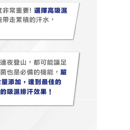
ca syarat perkhidmatan pengguna secara lengkap melalui
kut: https://oppay.tw/userRule