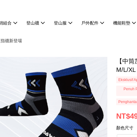
熱銷組合
登山襪
登山服
戶外配件
機能鞋墊
筒五指襪新登場
【中筒
M/L/XL
Eksklusif 
Penuh P
Penghanta
NT$4
顏色尺寸