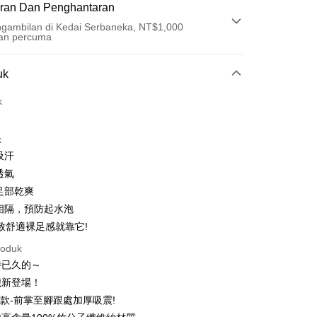
ran Dan Penghantaran
gambilan di Kedai Serbaneka, NT$1,000
an percuma
Pembayaran
uk
t (Bayaran Penuh)
k
ad Kredit
k
ran pada kadar faedah 0,
NT$163
setiap ansuran
吸汗
21 Bank
ran pada kadar faedah 0,
NT$81
setiap
an Cooperative Bank
Bank Komersial Pertama
透氣
Nan Commercial
Chang Hwa Commercial
n
21 Bank
足部乾爽
k
Bank
uran pada kadar faedah 0,
NT$40
setiap ansuran
Cooperative Bank
Bank Komersial Pertama
相隔，預防起水泡
Shanghai
Bank Komersial Taipei
n Commercial Bank
Chang Hwa Commercial Bank
21 Bank
uran pada kadar faedah 0,
NT$20
setiap
致舒適裸足感就靠它!
an Cooperative Bank
Bank Komersial Pertama
ercial & Savings
Fubon
anghai Commercial &
Bank Komersial Taipei Fubon
Nan Commercial
Chang Hwa Commercial
n
k
20 Bank
roduk
s Bank
k
Bank
 Cathay United
Mega International
待已久的～
Cooperative Bank
Bank Komersial Pertama
thay United
Mega International Commercial
an di Kedai Serbaneka
Shanghai
Bank Komersial Taipei
Commercial Bank
n Commercial Bank
Chang Hwa Commercial Bank
Bank
襪新登場！
ercial & Savings
Fubon
an Business Bank
Taichung Commercial
anghai Commercial &
Bank Komersial Taipei Fubon
Business Bank
Taichung Commercial Bank
款-前掌至腳跟處加厚吸震!
k
Bank
s Bank
nk (Taiwan) Limited
Hwatai Bank
 Cathay United
Mega International
 Bank (Taiwan)
Hwatai Bank