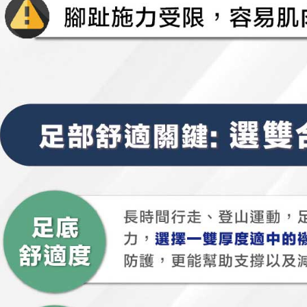
semakan kh
penilaian 
penilaian 
【Peneran
1. Pembaya
"Pembayar
pembayaran
2. Melalui
membayar m
Mobile / 
saluran lai
【Nota Pe
1. Perkhid
membolehk
perkhidmat
tuntutan h
menggunaka
2. Berdas
"Pembayar
peribadi a
Mobile un
pengesahan
ansuran ol