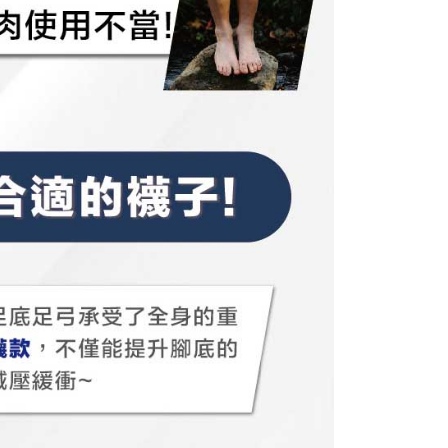
usus" yang tidak lulus, ini menunjukkan bahawa sistem
tidak mencukupi, tiada penjelasan mengenai kandungan
boleh diberikan.
gan Kaedah Pembayaran】
ran ansuran tidak digabungkan dalam bil telekomunikasi,
an Ansuran Gogo" akan menghantar SMS peringatan
 selepas tarikh penyelesaian bulanan.
 pautan SMS untuk membuka bil, anda boleh memilih untuk
elalui "Kod bar kedai serbaneka / Kedai rasmi Taiwan
Pemindahan bank / Pembayaran J街口 / iPASS MONEY" dan
n.
nting】
matan ini disediakan oleh "Taiwan Mobile Co., Ltd." untuk
an pengguna membeli produk atau perkhidmatan melalui
an ini semasa transaksi, dan kedai akan menyerahkan hak
arga jual/beli ansuran kepada syarikat ini untuk membayar bil
n bil syarikat ini.
arkan tujuan kontrak persetujuan pembayaran menggunakan
an Ansuran Gogo", kedai akan memberikan maklumat
nda (termasuk nama, telefon atau alamat) kepada Taiwan
tuk pengumpulan, pemprosesan dan penggunaan, untuk
, semakan dan pembetulan data yang diperlukan untuk bil
eh Taiwan Mobile.