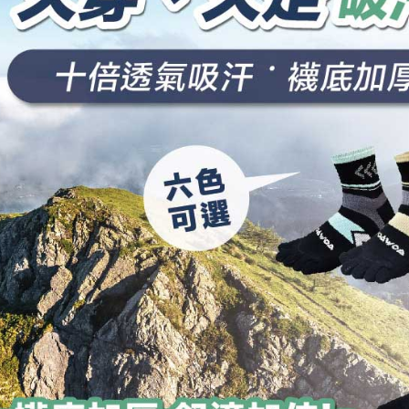
Sila ambil
peringkat 
bagaimanap
7-11取貨
tidak dipe
dan mendaf
NT$100/pe
pembayara
[Arahan P
NT$1,000 
Tempoh pe
Pembayaran
ditambah d
付款後7-1
berasingan
Anda bole
NT$100/pe
pembayaran
menerima 
NT$1,000 
boleh men
Selepas me
produk pr
menyelesai
宅配
lebih lama
kod bar ke
pembayara
NT$100/pe
JKOPay, a
pesanan.
NT$1,000 
[Nota Pent
Kedua, Se
宅配(離島)
1. Jumlah 
Perkhidmata
NT$10,000.
NT$135/pe
yang memb
berdasarka
melalui pe
NT$1,500 
2. Amaun p
pembelian
3. Pada ma
kepada Sy
順豐
mengikut p
Ketiga, Sy
Perkhidma
Untuk meme
NP Taiwan