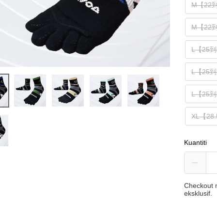
M【22
M【22
L【25
L【25
L【25
XL【28
Kuantiti
Checkout m
eksklusif.