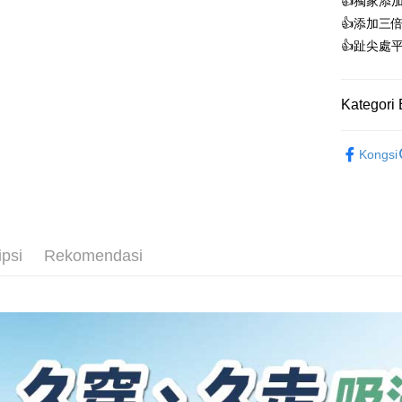
👍️獨家
Apple Pay
Mega In
Union B
Limi
👍️添加
Bank
Yuanta
Taiw
Unio
Easy Walle
👍️趾尖
Taichu
Bank K
Hwatai
Bank An
OP Pay La
HSBC
Yuan
Far Eas
Syarika
Deskripsi
Limi
Bank
Kategori 
Bank S
Taiwan
[Terma Pe
Unio
Bank
DBS Ba
AFTEE
Tais
🔥新款人氣
Bank C
Perkhidmat
Deskripsi
Yuan
Syari
Kongsi
pengguna 
Pertama, 
【登山襪】
Bank
Raku
Pemindah
Kemudian
Bank
Jika anda 
1. Dengan
長度選擇👉
Tais
akan menga
pengesaha
Later sele
Syari
厚度選擇👉
2. Anda b
Pilihan 
mudah alih
3. Tiada b
Raku
ipsi
Rekomendasi
akhir pemb
使用場合挑選
dihantar k
全家取貨
pembayara
4. Setela
使用場合挑選
NT$100/pe
manakala a
Had kredit
AFTEE.
NT$1,000 
◎五指襪
yang diken
5. Tiada b
pada hala
pembayara
付款後全
【登山襪】
dalam tal
墊襪底🌟
NT$100/pe
Jika trans
aplikasi A
dibuat, at
NT$1,000 
akan dibat