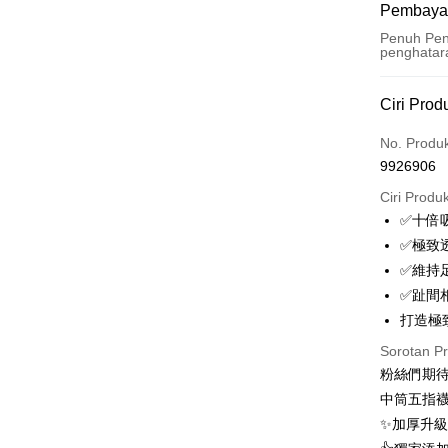
Pembaya
Penuh Pen
penghatar
Kaedah 
Ciri Prod
Kad Kredi
No. Produ
9926906
Ansuran K
Ciri Produ
3 ansu
✅十倍
6 ansu
Taiw
✅極致
Hua 
ansura
✅維持
Ban
12 ans
Taiwan 
✅趾間
The 
Hua Na
24 ans
打造極
Taiw
Comm
The Sh
Hua 
ansura
Ban
Sorotan P
Saving
Ban
Bank
粉絲們期
Taiwan 
Bank Ca
Pengambil
The 
Hua Na
中筒五指
Comm
Taiw
LINE Pay
The Sh
Taiwan 
✨加厚升級
Ban
Saving
HSBC Ba
Bank
HSBC