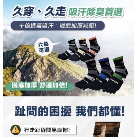
２．關於個人資料處理事宜，請瀏覽以下網址：
每筆NT$135，滿NT$1,500(含以上)免運費
https://aftee.tw/terms/#terms3
３．未成年的使用者請事先徵得法定代理人或監護人之同意方可使用
順豐
查看運費
「AFTEE先享後付」，若未經同意申辦者引起之損失，本公司不負相關責
任。
４．使用「AFTEE先享後付」時，將依據個別帳號之用戶狀況，依本公司即
時審查核予不同之上限額度；若仍有額度不足之情形，本公司將視審查結果
請求用戶進行身份認證。
５．嚴禁一人註冊多個帳號或使用他人資訊註冊。若發現惡意使用之情形，
恩沛科技股份有限公司將有權停止該用戶之使用額度並採取法律行動。