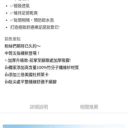
流程，驗證手機門號後，選擇欲分期的期數、繳款截止日，確認付款後即完
【關於「AFTEE先享後付」】
✅極致透氣
成交易。
ATM付款
AFTEE先享後付是「在收到商品之後才付款」的支付方式。 讓您購物簡單
✅維持足部乾爽
3.實際核准額度、可分期數及費用金額請依後續交易確認頁面所載為準。
便利好安心！
4.訂單成立30分鐘內，如未前往確認交易或遇審核未通過，訂單將自動取
✅趾間相隔，預防起水泡
１．簡單：不需註冊會員、不需綁卡、不需儲值。
運送方式
消。如遇「轉專審核」未通過狀況，表示未達大哥付你分期系統評分，恕無
２．便利：只要手機號碼，簡訊認證，即可結帳。
打造極致舒適裸足感就靠它!
法說明評估內容。
３．安心：先確認商品／服務後，再付款。
全家取貨付款
【繳款方式說明】
1.分期款項不併入電信帳單，「大哥付你分期」於每月結算日後寄送繳費提
銷售重點
每筆NT$100，滿NT$1,000(含以上)免運費
【「AFTEE先享後付」結帳流程】
醒簡訊。
粉絲們期待已久的～
１．於結帳方式選擇「AFTEE先享後付」後，將跳轉至「AFTEE先享後付」
2.透過簡訊連結打開帳單後，可選擇「超商條碼／台灣大直營門市／銀行轉
付款後全家取貨
結帳頁面，進行簡訊認證並確認金額後，即可完成結帳。
中筒五指襪新登場！
帳／街口支付／iPASS MONEY」等通路繳費。
２．訂單成立數日內，您將收到繳費通知簡訊。
每筆NT$100，滿NT$1,000(含以上)免運費
✨加厚升級款-前掌至腳跟處加厚吸震!
３．收到繳費通知簡訊後14天內，點擊此簡訊中的連結，可透過四大超商／
【注意事項】
ATM／網路銀行／等多元方式進行付款，方視為交易完成。
👍️獨家添加高含量100%竹分子纖維紗材質
7-11取貨付款
1.本服務係由「台灣大哥大股份有限公司」（以下簡稱本公司）所提供，讓
※ 請注意：結帳手續完成當下不需立刻繳費，但若您需要取消訂單，請聯絡
👍️添加三倍美國杜邦萊卡
用戶於交易時，得透過本服務購買商品或服務，並由商店將買賣／分期付款
每筆NT$100，滿NT$1,000(含以上)免運費
購買商品的店家。未經商家同意取消之訂單仍視為有效，需透過AFTEE先享
買賣價金債權讓與本公司後，依約使用本公司帳單繳交帳款。
👍️趾尖處平整縫線舒適不磨腳
後付繳納相關費用。
2.基於同意付款使用「大哥付你分期」之契約關係目的，商店將以您的個人
付款後7-11取貨
※ 交易是否成功請以「AFTEE先享後付 」之結帳頁面顯示為準，若有關於
資料（包含姓名、電話或地址）提供予台灣大哥大進項蒐集、處理及利用，
是否繳費成功／繳費後需取消欲退款等相關疑問，請聯繫「AFTEE先享後付
每筆NT$100，滿NT$1,000(含以上)免運費
由本公司與您本人進行分期帳單所需資料之確認、核對及更正。
客戶支援中心」
https://netprotections.freshdesk.com/support/home
3.完整用戶服務條款，請詳閱以下連結：
https://oppay.tw/userRule
宅配
詳細說明
相關推薦
【注意事項】
１．透過由恩沛科技股份有限公司提供之「AFTEE先享後付」服務完成之交
每筆NT$100，滿NT$1,000(含以上)免運費
易，需依本服務之必要範圍內提供個人資料，並將交易相關給付款項請求債
權轉讓予恩沛科技股份有限公司。
宅配(離島)